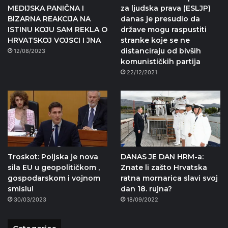
MEDIJSKA PANIČNA I
za ljudska prava (ESLJP)
BIZARNA REAKCIJA NA
danas je presudio da
ISTINU KOJU SAM REKLA O
države mogu raspustiti
HRVATSKOJ VOJSCI I JNA
stranke koje se ne
distanciraju od bivših
12/08/2023
komunističkih partija
22/12/2021
Troskot: Poljska je nova
DANAS JE DAN HRM-a:
sila EU u geopolitičkom ,
Znate li zašto Hrvatska
gospodarskom i vojnom
ratna mornarica slavi svoj
smislu!
dan 18. rujna?
30/03/2023
18/09/2022