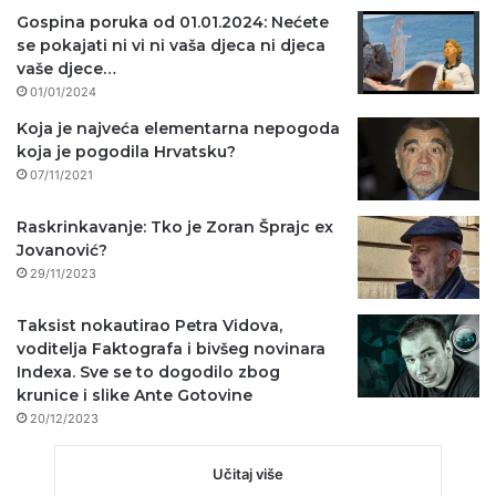
Gospina poruka od 01.01.2024: Nećete
se pokajati ni vi ni vaša djeca ni djeca
vaše djece…
01/01/2024
Koja je najveća elementarna nepogoda
koja je pogodila Hrvatsku?
07/11/2021
Raskrinkavanje: Tko je Zoran Šprajc ex
Jovanović?
29/11/2023
Taksist nokautirao Petra Vidova,
voditelja Faktografa i bivšeg novinara
Indexa. Sve se to dogodilo zbog
krunice i slike Ante Gotovine
20/12/2023
Učitaj više