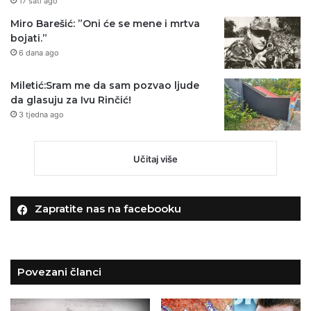
17 sati ago
Miro Barešić: ”Oni će se mene i mrtva
bojati.”
6 dana ago
Miletić:Sram me da sam pozvao ljude
da glasuju za Ivu Rinčić!
3 tjedna ago
Učitaj više
Zapratite nas na facebooku
Povezani članci