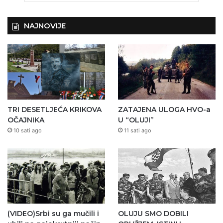
NAJNOVIJE
TRI DESETLJEĆA KRIKOVA
ZATAJENA ULOGA HVO-a
OČAJNIKA
U “OLUJI”
10 sati ago
11 sati ago
(VIDEO)Srbi su ga mučili i
OLUJU SMO DOBILI