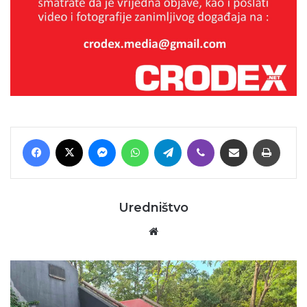
Facebook
X
Messenger
WhatsApp
Telegram
Viber
Podijeli putem E-maila
Printaj
Uredništvo
Website