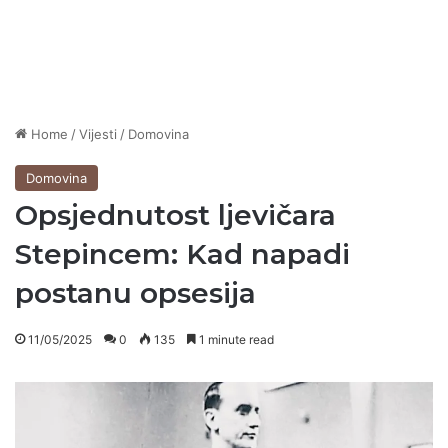
Home
/
Vijesti
/
Domovina
Domovina
Opsjednutost ljevičara
Stepincem: Kad napadi
postanu opsesija
11/05/2025
0
135
1 minute read