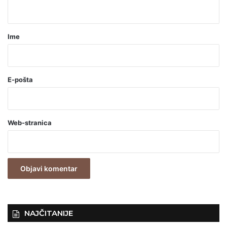
t
a
r
Ime
*
(
o
E-pošta
b
a
Web-stranica
v
e
z
n
o
)
NAJČITANIJE