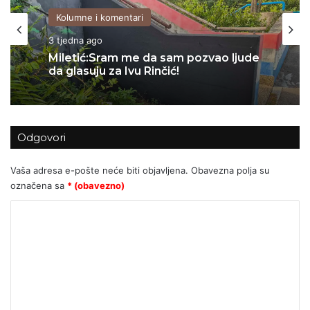
Kolumne i komentari
06/07/2026
Kolumne i komentari
Za Sedlarov ‘Vukovar’ nula, a ‘Svadbi’
3 tjedna ago
stotine tisuća eura?
Odgovori
Miletić:Sram me da sam pozvao ljude
da glasuju za Ivu Rinčić!
Vaša adresa e-pošte neće biti objavljena.
Obavezna polja su
označena sa
* (obavezno)
K
o
m
e
n