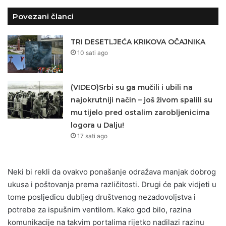
Povezani članci
TRI DESETLJEĆA KRIKOVA OČAJNIKA
10 sati ago
(VIDEO)Srbi su ga mučili i ubili na
najokrutniji način – još živom spalili su
mu tijelo pred ostalim zarobljenicima
logora u Dalju!
17 sati ago
Neki bi rekli da ovakvo ponašanje odražava manjak dobrog
ukusa i poštovanja prema različitosti. Drugi će pak vidjeti u
tome posljedicu dubljeg društvenog nezadovoljstva i
potrebe za ispušnim ventilom. Kako god bilo, razina
komunikacije na takvim portalima rijetko nadilazi razinu