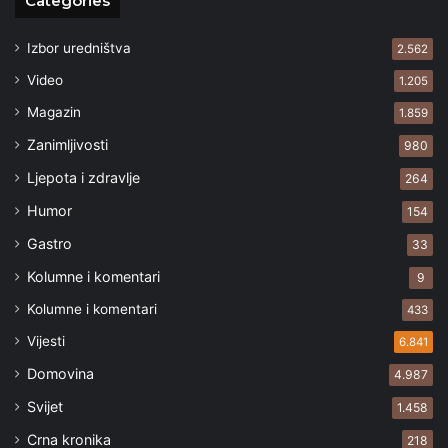
Categories
Izbor uredništva
2.562
Video
1.205
Magazin
1.859
Zanimljivosti
980
Ljepota i zdravlje
264
Humor
154
Gastro
33
Kolumne i komentari
9
Kolumne i komentari
433
Vijesti
6.841
Domovina
4.987
Svijet
1.458
Crna kronika
218