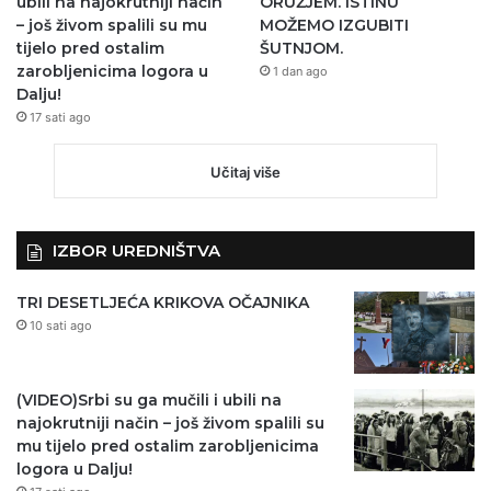
ubili na najokrutniji način
ORUŽJEM. ISTINU
– još živom spalili su mu
MOŽEMO IZGUBITI
tijelo pred ostalim
ŠUTNJOM.
zarobljenicima logora u
1 dan ago
Dalju!
17 sati ago
Učitaj više
IZBOR UREDNIŠTVA
TRI DESETLJEĆA KRIKOVA OČAJNIKA
10 sati ago
(VIDEO)Srbi su ga mučili i ubili na
najokrutniji način – još živom spalili su
mu tijelo pred ostalim zarobljenicima
logora u Dalju!