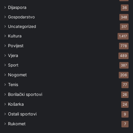
Dijaspora
36
Gospodarstvo
348
Uncategorized
317
Kultura
1.417
Povijest
778
Vjera
489
Sport
387
Nogomet
206
Tenis
77
Borilački sportovi
26
Košarka
24
Ostali sportovi
9
Rukomet
7