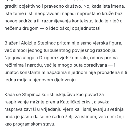
graditi objektivno i pravedno društvo. No, kada ista imena,
iste teme i isti neopravdani napadi neprestano kruže bez
novog sadržaja ili razumijevanja konteksta, tada je riječ o
nečemu drugom — o ideološkoj opsjednutosti.
Blaženi Alojzije Stepinac pritom nije samo vjerska figura,
već simbol jednog turbulentnog povijesnog razdoblja.
Njegova uloga u Drugom svjetskom ratu, odnos prema
režimima i narodu, već je mnogo puta obrađivana — i
unatoč konstantnim napadima nijednom nije pronađena niti
jedna mrlja u njegovom djelovanju.
Kada se Stepinca koristi isključivo kao povod za
raspirivanje mržnje prema Katoličkoj crkvi, a svaka
rasprava završi u vrijeđanju vjernika i ismijavanju svetinja,
onda je jasno da se ne radi o želji za istinom, već o mržnji
kao programskom stavu.