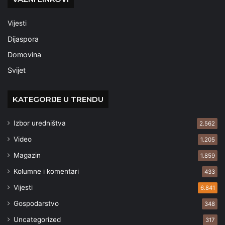
Vijesti
Dijaspora
Domovina
Svijet
KATEGORIJE U TRENDU
Izbor uredništva
2.562
Video
1.205
Magazin
1.859
Kolumne i komentari
433
Vijesti
6.841
Gospodarstvo
348
Uncategorized
317