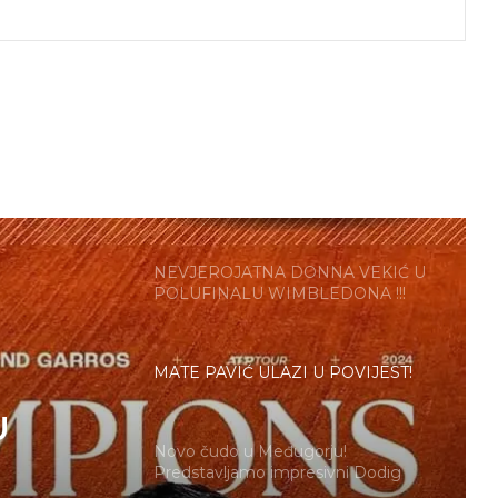
NASLOVA !!!
NEVJEROJATNA DONNA VEKIĆ U
FINALU OLIMPIJSKIH IGARA !!!
NEVJEROJATNA DONNA VEKIĆ U
POLUFINALU WIMBLEDONA !!!
MATE PAVIĆ ULAZI U POVIJEST!
Novo čudo u Međugorju!
Predstavljamo impresivni Dodig
Tennis Center
Veliki meč, ali na kraju ipak poraz za
rju!
Prižmića na Australian Openu!