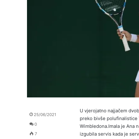
U vjerojatno najjačem dvob
25/06/2021
preko bivše polufinalistic
0
Wimbledona.Imala je Ana nek
izgubila servis kada je ser
7