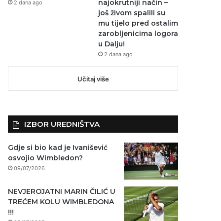
najokrutniji način –
2 dana ago
još živom spalili su
mu tijelo pred ostalim
zarobljenicima logora
u Dalju!
2 dana ago
Učitaj više
IZBOR UREDNIŠTVA
Gdje si bio kad je Ivanišević
osvojio Wimbledon?
09/07/2026
NEVJEROJATNI MARIN ČILIĆ U
TREĆEM KOLU WIMBLEDONA
!!!