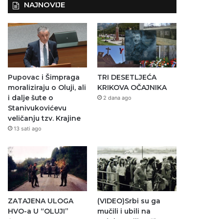
NAJNOVIJE
Pupovac i Šimpraga
TRI DESETLJEĆA
moraliziraju o Oluji, ali
KRIKOVA OČAJNIKA
i dalje šute o
2 dana ago
Stanivukovićevu
veličanju tzv. Krajine
13 sati ago
ZATAJENA ULOGA
(VIDEO)Srbi su ga
HVO-a U “OLUJI”
mučili i ubili na