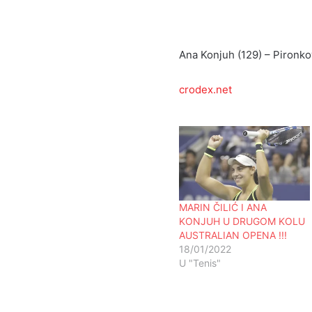
Ana Konjuh (129) – Pironkov
crodex.net
MARIN ČILIĆ I ANA
KONJUH U DRUGOM KOLU
AUSTRALIAN OPENA !!!
18/01/2022
U "Tenis"