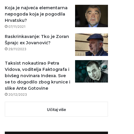
Koja je najveća elementarna
nepogoda koja je pogodila
Hrvatsku?
07/11/2021
Raskrinkavanje: Tko je Zoran
Šprajc ex Jovanović?
29/11/2023
Taksist nokautirao Petra
Vidova, voditelja Faktografa i
bivšeg novinara Indexa. Sve
se to dogodilo zbog krunice i
slike Ante Gotovine
20/12/2023
Učitaj više