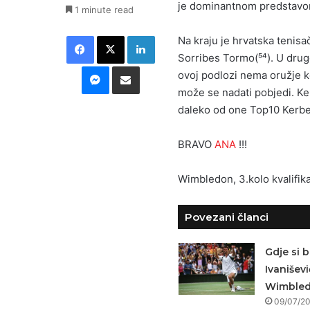
je dominantnom predstavom 
1 minute read
Facebook
X
LinkedIn
Na kraju je hrvatska tenisač
Sorribes Tormo(⁵⁴). U drug
Messenger
Podijeli putem E-maila
ovoj podlozi nema oružje k
može se nadati pobjedi. Ker
daleko od one Top10 Kerber
BRAVO
ANA
!!!
Wimbledon, 3.kolo kvalifika
Povezani članci
Gdje si b
Ivaniševi
Wimble
09/07/2