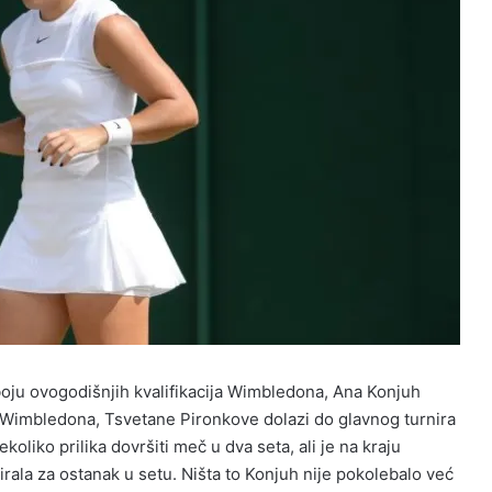
oju ovogodišnjih kvalifikacija Wimbledona, Ana Konjuh
e Wimbledona, Tsvetane Pironkove dolazi do glavnog turnira
oliko prilika dovršiti meč u dva seta, ali je na kraju
virala za ostanak u setu. Ništa to Konjuh nije pokolebalo već