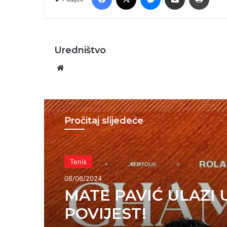
Uredništvo
Website
Pročitaj slijedeće
Sport
Tenis
14/05/2024
08/06/2024
Novo čudo u Međugo