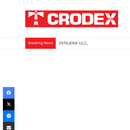
Breaking News
ZATAJENA ULOGA HVO-a U “OLUJI”
Facebook
X
Messenger
Podijeli putem E-maila