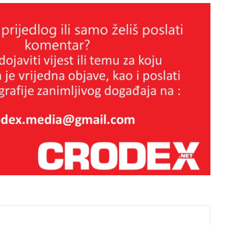
Nevjerojatan uspjeh Đokovića. S
obzirom da nije cijepljen zbunio
liječnike!!!
Rohan Bopanna je izveo jedan od
najboljih fair-play poteza ikad
Teniski skandal u Budimpešti:
Previd sutkinje i skandalozan potez
domaće igračice
FANTASTIČNA DONNA VEKIĆ U
FINALU BERLINA!
NEZAUSTAVLJIVI DODIG I
j
KRAJICEK DOLAZE DO MASTERS