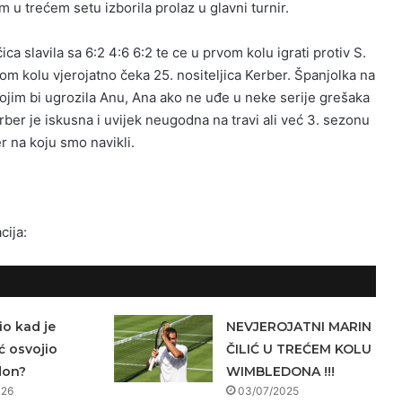
u trećem setu izborila prolaz u glavni turnir.
ica slavila sa 6:2 4:6 6:2 te ce u prvom kolu igrati protiv S.
om kolu vjerojatno čeka 25. nositeljica Kerber. Španjolka na
ojim bi ugrozila Anu, Ana ako ne uđe u neke serije grešaka
ber je iskusna i uvijek neugodna na travi ali već 3. sezonu
 na koju smo navikli.
cija:
io kad je
NEVJEROJATNI MARIN
ć osvojio
ČILIĆ U TREĆEM KOLU
don?
WIMBLEDONA !!!
026
03/07/2025