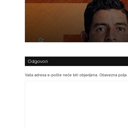
Predstavljamo impre
MATE PAVIĆ ULAZI 
Dodig Tennis Center
POVIJEST!
Odgovori
Vaša adresa e-pošte neće biti objavljena.
Obavezna polja
K
o
m
e
n