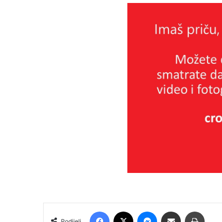
Facebook
X
Messenger
Podijeli putem E-maila
Printa
Podijeli