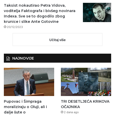
Taksist nokautirao Petra Vidova,
voditelja Faktografa i bivšeg novinara
Indexa. Sve se to dogodilo zbog
krunice i slike Ante Gotovine
20/12/2023
Učitaj više
NAJNOVIJE
Pupovac i Šimpraga
TRI DESETLJEĆA KRIKOVA
moraliziraju o Oluji, ali i
OČAJNIKA
dalje šute o
2 dana ago