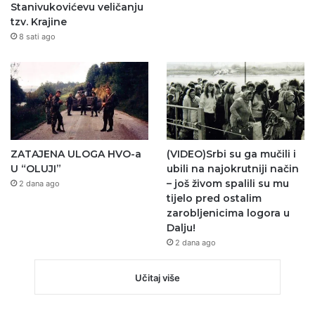
Stanivukovićevu veličanju
tzv. Krajine
8 sati ago
ZATAJENA ULOGA HVO-a
(VIDEO)Srbi su ga mučili i
U “OLUJI”
ubili na najokrutniji način
– još živom spalili su mu
2 dana ago
tijelo pred ostalim
zarobljenicima logora u
Dalju!
2 dana ago
Učitaj više