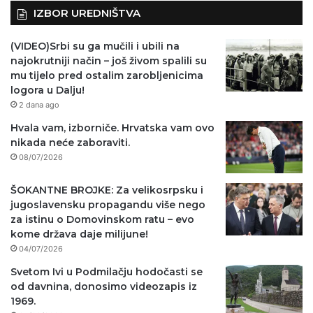
IZBOR UREDNIŠTVA
(VIDEO)Srbi su ga mučili i ubili na
najokrutniji način – još živom spalili su
mu tijelo pred ostalim zarobljenicima
logora u Dalju!
2 dana ago
Hvala vam, izborniče. Hrvatska vam ovo
nikada neće zaboraviti.
08/07/2026
ŠOKANTNE BROJKE: Za velikosrpsku i
jugoslavensku propagandu više nego
za istinu o Domovinskom ratu – evo
kome država daje milijune!
04/07/2026
Svetom Ivi u Podmilačju hodočasti se
od davnina, donosimo videozapis iz
1969.