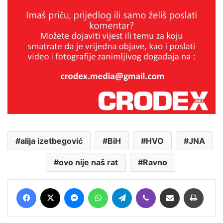
alija izetbegović
BiH
HVO
JNA
ovo nije naš rat
Ravno
Facebook
X
Messenger
WhatsApp
Telegram
Viber
Podijeli putem E-maila
Printaj