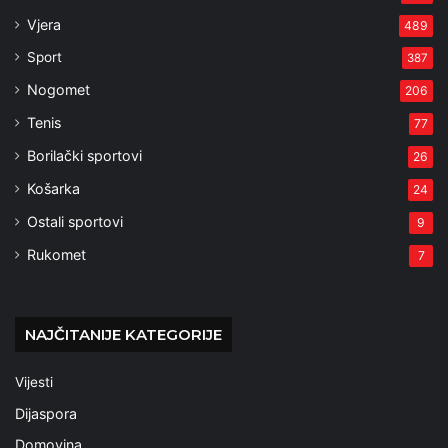
Vjera
489
Sport
387
Nogomet
206
Tenis
77
Borilački sportovi
26
Košarka
24
Ostali sportovi
9
Rukomet
7
NAJČITANIJE KATEGORIJE
Vijesti
Dijaspora
Domovina