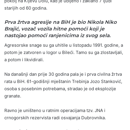
pokolj na Kijevu Dolu, kad je ubijeno i zaklano 7 ljudi
starijih od 60 godina.
Prva žrtva agresije na BiH je bio Nikola Niko
Brajić, vozač vozila hitne pomoći koji je
nastojao pomoći ranjenicima iz svog sela.
Agresorske snage su ga uhitile u listopadu 1991. godine, a
potom je zatvoren u logor u Bileći. Tamo su ga zlostavljali,
a potom i likvidirali.
Na današnji dan prije 30 godina pala je i prva civilna žrtva
rata u BiH. 61-godišnji mještanin Trebinja Jozo Stanković,
osoba s posebnim potrebama, stradao je od eksplozije
granate.
Ravno je uništeno u ratnim operacijama tzv. JNA i
crnogorskih rezervista radi osvajanja Dubrovnika.