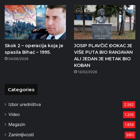
Skok 2 – operacija koja je
JOSIP PLAVČIĆ ĐOKAC JE
spasila Bihać – 1995.
VIŠE PUTA BIO RANJAVAN
ALI JEDAN JE METAK BIO
04/06/2026
KOBAN
13/02/2026
Categories
Izbor uredništva
2.562
Video
1.205
Magazin
1.859
Zanimljivosti
980