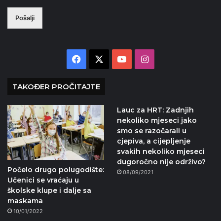
Pošalji
Facebook
X
YouTube
Instagram
TAKOĐER PROČITAJTE
Lauc za HRT: Zadnjih
nekoliko mjeseci jako
smo se razočarali u
cjepiva, a cijepljenje
svakih nekoliko mjeseci
dugoročno nije održivo?
Počelo drugo polugodište:
08/09/2021
Učenici se vraćaju u
školske klupe i dalje sa
maskama
10/01/2022