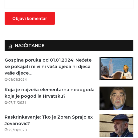
e
z
n
o
)
NAJČITANIJE
Gospina poruka od 01.01.2024: Nećete
se pokajati ni vi ni vaša djeca ni djeca
vaše djece…
01/01/2024
Koja je najveća elementarna nepogoda
koja je pogodila Hrvatsku?
07/11/2021
Raskrinkavanje: Tko je Zoran Šprajc ex
Jovanović?
29/11/2023