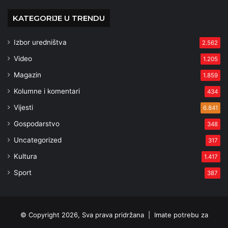
KATEGORIJE U TRENDU
Izbor uredništva
2.562
Video
1.205
Magazin
1.859
Kolumne i komentari
434
Vijesti
6.841
Gospodarstvo
348
Uncategorized
317
Kultura
1.417
Sport
387
© Copyright 2026, Sva prava pridržana |
Imate potrebu za