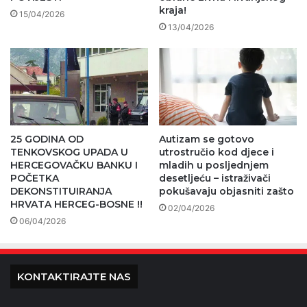
kraja!
15/04/2026
13/04/2026
25 GODINA OD
Autizam se gotovo
TENKOVSKOG UPADA U
utrostručio kod djece i
HERCEGOVAČKU BANKU I
mladih u posljednjem
POČETKA
desetljeću – istraživači
DEKONSTITUIRANJA
pokušavaju objasniti zašto
HRVATA HERCEG-BOSNE !!
02/04/2026
06/04/2026
KONTAKTIRAJTE NAS