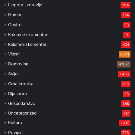
Ljepota i zdravlje
264
Humor
154
Gastro
33
Kolumne i komentari
9
Kolumne i komentari
434
Vijesti
6.841
Domovina
4.987
Svijet
1.458
Crna kronika
218
Dijaspora
36
Gospodarstvo
348
Uncategorized
317
Kultura
1.417
Povijest
778