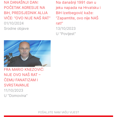
NA DANAŠNJI DAN:
Na današnji 1991 dan u
POČETAK AGRESIJE NA
jeku napada na Hrvatsku i
BiH, PREDSJEDNIK ALIJA
BiH Izetbegović kaže:
VIČE: “OVO NIJE NAŠ RAT”
“Zapamtite, ovo nije NAŠ
01/10/2024
rat!”
Srodne objave
13/10/2023
U "Povijest"
FRA MARIO KNEZOVIĆ:
NIJE OVO NAŠ RAT –
ČEMU FANATIZAM I
SVRSTAVANJE
11/10/2023
U "Domovina"
POŠALJITE NAM VAŠU VIJEST