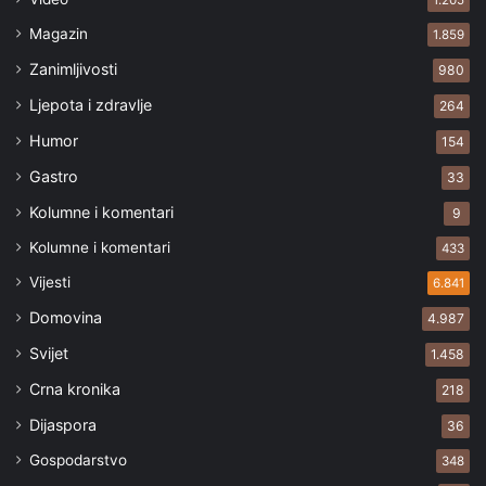
1.205
Magazin
1.859
Zanimljivosti
980
Ljepota i zdravlje
264
Humor
154
Gastro
33
Kolumne i komentari
9
Kolumne i komentari
433
Vijesti
6.841
Domovina
4.987
Svijet
1.458
Crna kronika
218
Dijaspora
36
Gospodarstvo
348