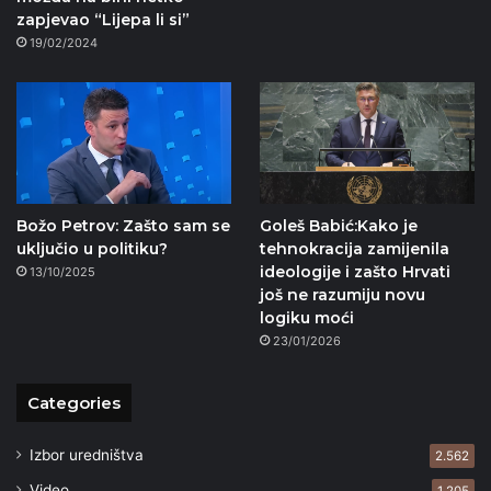
zapjevao “Lijepa li si”
19/02/2024
Božo Petrov: Zašto sam se
Goleš Babić:Kako je
uključio u politiku?
tehnokracija zamijenila
ideologije i zašto Hrvati
13/10/2025
još ne razumiju novu
logiku moći
23/01/2026
Categories
Izbor uredništva
2.562
Video