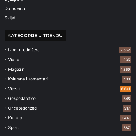
Domovina
Svijet
KATEGORIJE U TRENDU
Izbor uredništva
2.562
Video
1.205
Magazin
1.859
Kolumne i komentari
433
Vijesti
6.841
Gospodarstvo
348
Uncategorized
317
Kultura
1.417
Sport
387