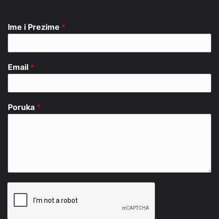
Ime i Prezime
*
Email
*
Poruka
*