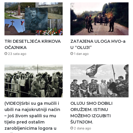
TRI DESETLJEĆA KRIKOVA
ZATAJENA ULOGA HVO-a
OČAJNIKA
U “OLUJI”
23 sata ago
1 dan ago
(VIDEO)Srbi su ga mučili i
OLUJU SMO DOBILI
ubili na najokrutniji način
ORUŽJEM. ISTINU
– još živom spalili su mu
MOŽEMO IZGUBITI
tijelo pred ostalim
ŠUTNJOM.
zarobljenicima logora u
2 dana ago