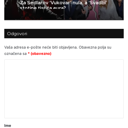
Za Sedlarov ‘Vukovar’ nula, a ‘Svadbi’
stotine tisuća eura?
Odgovori
Vaša adresa e-pošte neće biti objavljena.
Obavezna polja su
označena sa
* (obavezno)
K
o
m
e
n
t
a
r
Ime