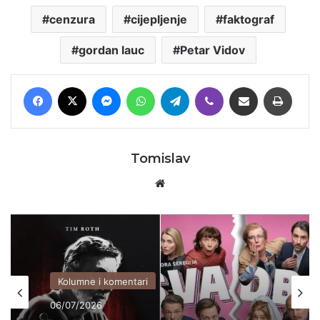
cenzura
cijepljenje
faktograf
gordan lauc
Petar Vidov
Facebook
X
Messenger
WhatsApp
Telegram
Viber
Podijeli putem E-maila
Printaj
Tomislav
Website
Kolumne i komentari
06/07/2026