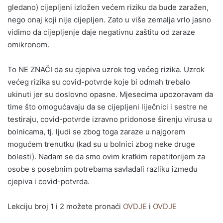
gledano) cijepljeni izložen većem riziku da bude zaražen,
nego onaj koji nije cijepljen. Zato u više zemalja vrlo jasno
vidimo da cijepljenje daje negativnu zaštitu od zaraze
omikronom.
To NE ZNAČI da su cjepiva uzrok tog većeg rizika. Uzrok
većeg rizika su covid-potvrde koje bi odmah trebalo
ukinuti jer su doslovno opasne. Mjesecima upozoravam da
time što omogućavaju da se cijepljeni liječnici i sestre ne
testiraju, covid-potvrde izravno pridonose širenju virusa u
bolnicama, tj. ljudi se zbog toga zaraze u najgorem
mogućem trenutku (kad su u bolnici zbog neke druge
bolesti). Nadam se da smo ovim kratkim repetitorijem za
osobe s posebnim potrebama savladali razliku između
cjepiva i covid-potvrda.
Lekciju broj 1 i 2 možete pronaći
OVDJE
i
OVDJE