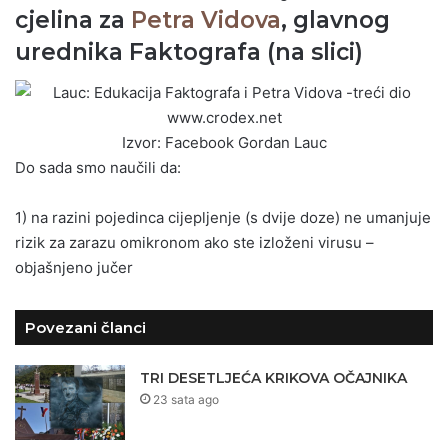
cjelina za
Petra Vidova
, glavnog
urednika Faktografa (na slici)
Izvor: Facebook Gordan Lauc
Do sada smo naučili da:
1) na razini pojedinca cijepljenje (s dvije doze) ne umanjuje
rizik za zarazu omikronom ako ste izloženi virusu –
objašnjeno jučer
Povezani članci
TRI DESETLJEĆA KRIKOVA OČAJNIKA
23 sata ago