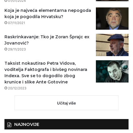
01/01/2024
Koja je najveća elementarna nepogoda
koja je pogodila Hrvatsku?
07/11/2021
Raskrinkavanje: Tko je Zoran Šprajc ex
Jovanović?
29/11/2023
Taksist nokautirao Petra Vidova,
voditelja Faktografa i bivšeg novinara
Indexa. Sve se to dogodilo zbog
krunice i slike Ante Gotovine
20/12/2023
Učitaj više
NAJNOVIJE