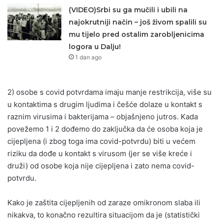
(VIDEO)Srbi su ga mučili i ubili na
najokrutniji način – još živom spalili su
mu tijelo pred ostalim zarobljenicima
logora u Dalju!
1 dan ago
2) osobe s covid potvrdama imaju manje restrikcija, više su
u kontaktima s drugim ljudima i češće dolaze u kontakt s
raznim virusima i bakterijama – objašnjeno jutros. Kada
povežemo 1 i 2 dođemo do zaključka da će osoba koja je
cijepljena (i zbog toga ima covid-potvrdu) biti u većem
riziku da dođe u kontakt s virusom (jer se više kreće i
druži) od osobe koja nije cijepljena i zato nema covid-
potvrdu.
Kako je zaštita cijepljenih od zaraze omikronom slaba ili
nikakva, to konačno rezultira situacijom da je (statistički