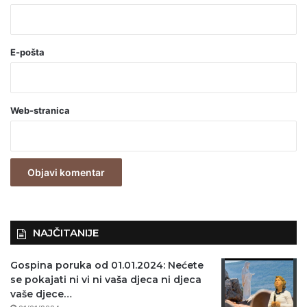
*
(
o
E-pošta
b
a
Web-stranica
v
e
z
n
o
)
NAJČITANIJE
Gospina poruka od 01.01.2024: Nećete
se pokajati ni vi ni vaša djeca ni djeca
vaše djece…