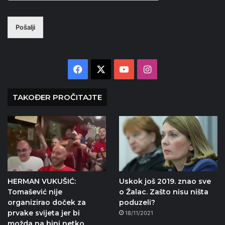
Pošalji
Facebook
X
YouTube
Instagram
TAKOĐER PROČITAJTE
HERMAN VUKUŠIĆ:
Uskok još 2019. znao sve
Tomašević nije
o Žalac. Zašto nisu ništa
organizirao doček za
poduzeli?
prvake svijeta jer bi
18/11/2021
možda na bini netko