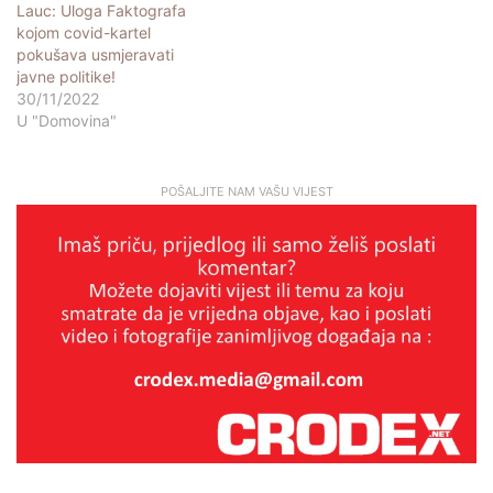
Lauc: Uloga Faktografa
kojom covid-kartel
pokušava usmjeravati
javne politike!
30/11/2022
U "Domovina"
POŠALJITE NAM VAŠU VIJEST