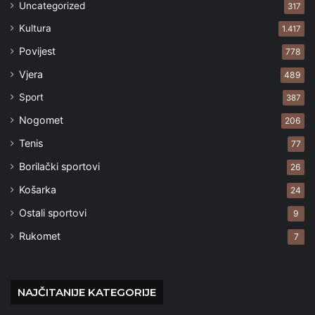
Uncategorized
317
Kultura
1.417
Povijest
778
Vjera
489
Sport
387
Nogomet
206
Tenis
77
Borilački sportovi
26
Košarka
24
Ostali sportovi
9
Rukomet
7
NAJČITANIJE KATEGORIJE