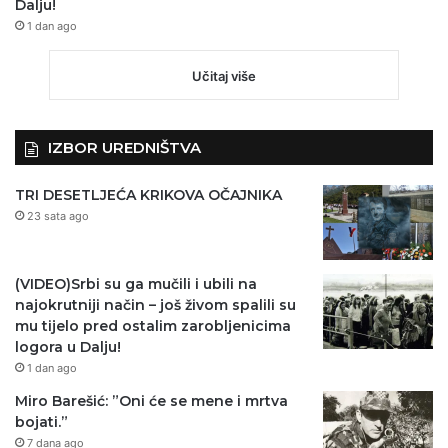
Dalju!
1 dan ago
Učitaj više
IZBOR UREDNIŠTVA
TRI DESETLJEĆA KRIKOVA OČAJNIKA
23 sata ago
(VIDEO)Srbi su ga mučili i ubili na
najokrutniji način – još živom spalili su
mu tijelo pred ostalim zarobljenicima
logora u Dalju!
1 dan ago
Miro Barešić: ”Oni će se mene i mrtva
bojati.”
7 dana ago