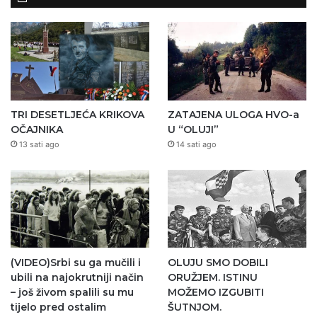
TRI DESETLJEĆA KRIKOVA
ZATAJENA ULOGA HVO-a
OČAJNIKA
U “OLUJI”
13 sati ago
14 sati ago
(VIDEO)Srbi su ga mučili i
OLUJU SMO DOBILI
ubili na najokrutniji način
ORUŽJEM. ISTINU
– još živom spalili su mu
MOŽEMO IZGUBITI
tijelo pred ostalim
ŠUTNJOM.