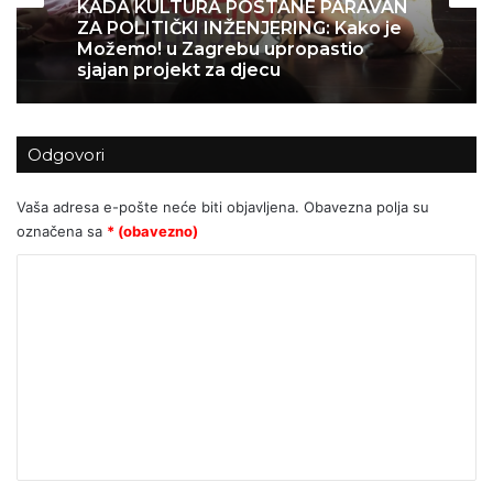
04/07/2026
KADA KULTURA POSTANE PARAVAN
ZA POLITIČKI INŽENJERING: Kako je
Možemo! u Zagrebu upropastio
sjajan projekt za djecu
MEDIJSKA MANIPULACIJA ILI
NOVINARSTVO? Zašto javnosti opet
Odgovori
nije prikazana cijela istina o sukobu
na Trgu?
Vaša adresa e-pošte neće biti objavljena.
Obavezna polja su
označena sa
* (obavezno)
K
o
m
e
n
t
a