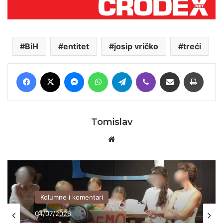
BiH
entitet
josip vričko
treći
Facebook
X
Messenger
WhatsApp
Telegram
Viber
Podijeli putem E-maila
Printaj
Tomislav
Website
Kolumne i komentari
Domovina
04/07/2026