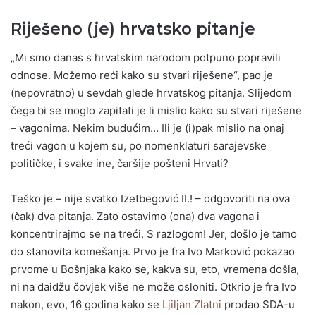
Riješeno (je) hrvatsko pitanje
„Mi smo danas s hrvatskim narodom potpuno popravili
odnose. Možemo reći kako su stvari riješene“, pao je
(nepovratno) u sevdah glede hrvatskog pitanja. Slijedom
čega bi se moglo zapitati je li mislio kako su stvari riješene
– vagonima. Nekim budućim… Ili je (i)pak mislio na onaj
treći vagon u kojem su, po nomenklaturi sarajevske
političke, i svake ine, čaršije pošteni Hrvati?
Teško je – nije svatko Izetbegović II.! – odgovoriti na ova
(čak) dva pitanja. Zato ostavimo (ona) dva vagona i
koncentrirajmo se na treći. S razlogom! Jer, došlo je tamo
do stanovita komešanja. Prvo je fra Ivo Marković pokazao
prvome u Bošnjaka kako se, kakva su, eto, vremena došla,
ni na daidžu čovjek više ne može osloniti. Otkrio je fra Ivo
nakon, evo, 16 godina kako se
Ljiljan Zlatni
prodao SDA-u