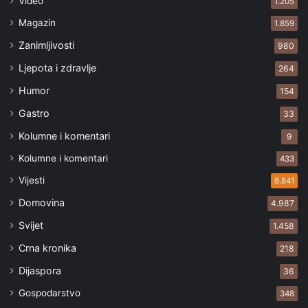
Video
1.205
Magazin
1.859
Zanimljivosti
980
Ljepota i zdravlje
264
Humor
154
Gastro
33
Kolumne i komentari
9
Kolumne i komentari
433
Vijesti
6.841
Domovina
4.987
Svijet
1.458
Crna kronika
218
Dijaspora
36
Gospodarstvo
348