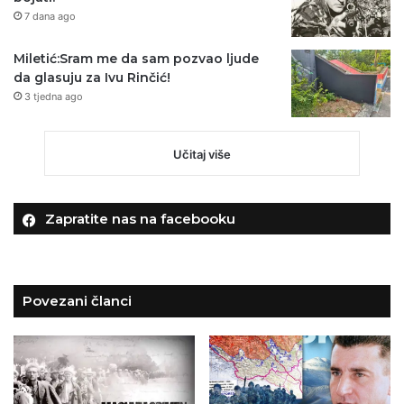
7 dana ago
Miletić:Sram me da sam pozvao ljude
da glasuju za Ivu Rinčić!
3 tjedna ago
Učitaj više
Zapratite nas na facebooku
Povezani članci