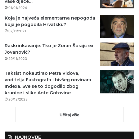
vaše djece…
01/01/2024
Koja je najveća elementarna nepogoda
koja je pogodila Hrvatsku?
07/11/2021
Raskrinkavanje: Tko je Zoran Šprajc ex
Jovanović?
29/11/2023
Taksist nokautirao Petra Vidova,
voditelja Faktografa i bivšeg novinara
Indexa. Sve se to dogodilo zbog
krunice i slike Ante Gotovine
20/12/2023
Učitaj više
NAJNOVIJE