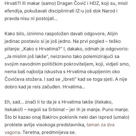
Hrvati?! Ili makar (samo) Dragan Čović i HDZ, koji su, misli
efendija, pokušavali disciplinirati IZ-u još dok Narod i
pravda nisu ni postojali…
Kako bilo, iznimno raspoložen davati odgovore, Alijin
jedinac postavio si je još jedno. Na prvi pogled – teško
pitanje: „Kako s Hrvatima?“ I, dakako, odmah je odgovorio:
„Ja mislim još lakše“, neizravno tako polemizirajući sa
svojim navodnim političkim pokroviteljem, koji, vidjeli smo,
nema baš najbolja iskustva s Hrvatima okupljenim oko
Čovićeva stožera. I sad se „ibreti“ kad se toga sjeti. A nije
dobro kad je reis začuđen. Hrvatima…
Eh, sad… znači li to da je s Hrvatima lakše (itekako,
itekako!) – negoli sa Srbima! – jer ih je manje. Puno manje.
Što bi kazao onaj Bakirov poklonik neki dan ispred (umalo)
proklete avlije visokoga predstavnika,
taman za dva
vagona
. Teretna, predmnijeva se.