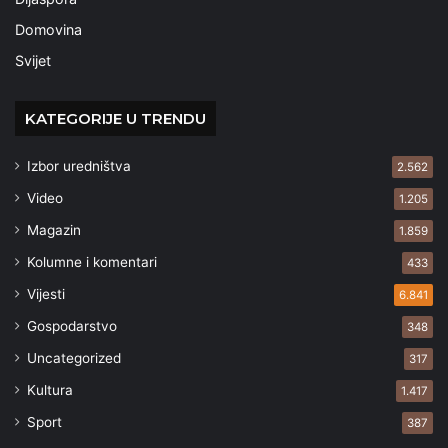
Domovina
Svijet
KATEGORIJE U TRENDU
Izbor uredništva
2.562
Video
1.205
Magazin
1.859
Kolumne i komentari
433
Vijesti
6.841
Gospodarstvo
348
Uncategorized
317
Kultura
1.417
Sport
387