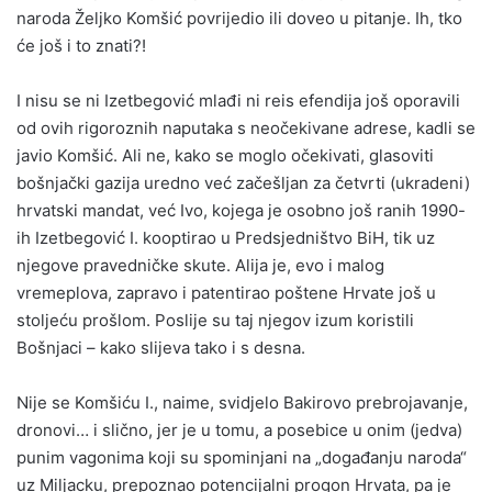
naroda Željko Komšić povrijedio ili doveo u pitanje. Ih, tko
će još i to znati?!
I nisu se ni Izetbegović mlađi ni reis efendija još oporavili
od ovih rigoroznih naputaka s neočekivane adrese, kadli se
javio Komšić. Ali ne, kako se moglo očekivati, glasoviti
bošnjački gazija uredno već začešljan za četvrti (ukradeni)
hrvatski mandat, već Ivo, kojega je osobno još ranih 1990-
ih Izetbegović I. kooptirao u Predsjedništvo BiH, tik uz
njegove pravedničke skute. Alija je, evo i malog
vremeplova, zapravo i patentirao poštene Hrvate još u
stoljeću prošlom. Poslije su taj njegov izum koristili
Bošnjaci – kako slijeva tako i s desna.
Nije se Komšiću I., naime, svidjelo Bakirovo prebrojavanje,
dronovi… i slično, jer je u tomu, a posebice u onim (jedva)
punim vagonima koji su spominjani na „događanju naroda“
uz Miljacku, prepoznao potencijalni progon Hrvata, pa je