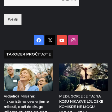
Pošalji
Facebook
X
YouTube
Instagram
TAKOĐER PROČITAJTE
Vidjelica Mirjana:
MEĐUGORJE JE TAJNA
“Iskoristimo ovo vrijeme
KOJU NIKAKVE LJUDSKE
milosti, doći će drugo
KOMISIJE NE MOGU
vrijeme, vrijeme bolnog
ODGONETNUTI