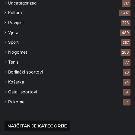
Uncategorized
317
Kultura
1.417
Povijest
778
Vjera
489
Sport
387
Nogomet
206
Tenis
77
Borilački sportovi
26
Košarka
24
Ostali sportovi
9
Rukomet
7
NAJČITANIJE KATEGORIJE