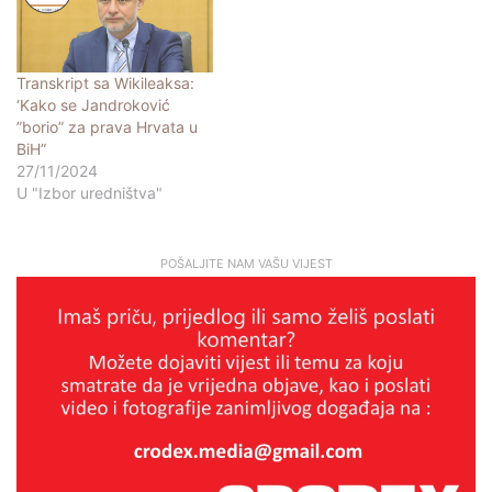
Transkript sa Wikileaksa:
‘Kako se Jandroković
”borio” za prava Hrvata u
BiH”
27/11/2024
U "Izbor uredništva"
POŠALJITE NAM VAŠU VIJEST