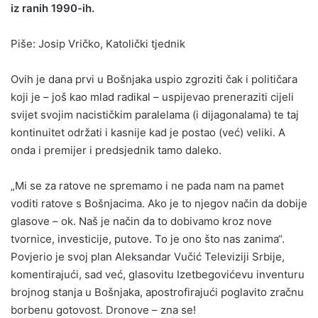
iz ranih 1990-ih.
Piše: Josip Vričko, Katolički tjednik
Ovih je dana prvi u Bošnjaka uspio zgroziti čak i političara
koji je – još kao mlad radikal – uspijevao preneraziti cijeli
svijet svojim nacističkim paralelama (i dijagonalama) te taj
kontinuitet održati i kasnije kad je postao (već) veliki. A
onda i premijer i predsjednik tamo daleko.
„Mi se za ratove ne spremamo i ne pada nam na pamet
voditi ratove s Bošnjacima. Ako je to njegov način da dobije
glasove – ok. Naš je način da to dobivamo kroz nove
tvornice, investicije, putove. To je ono što nas zanima“.
Povjerio je svoj plan Aleksandar Vučić Televiziji Srbije,
komentirajući, sad već, glasovitu Izetbegovićevu inventuru
brojnog stanja u Bošnjaka, apostrofirajući poglavito zračnu
borbenu gotovost. Dronove – zna se!