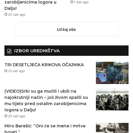
zarobljenicima logora u
1 dan ago
Dalju!
20 sati ago
Učitaj više
IZBOR UREDNIŠTVA
TRI DESETLJEĆA KRIKOVA OČAJNIKA
13 sati ago
(VIDEO)Srbi su ga mučili i ubili na
najokrutniji način – još živom spalili su
mu tijelo pred ostalim zarobljenicima
logora u Dalju!
20 sati ago
Miro Barešić: ”Oni će se mene i mrtva
bojati.”