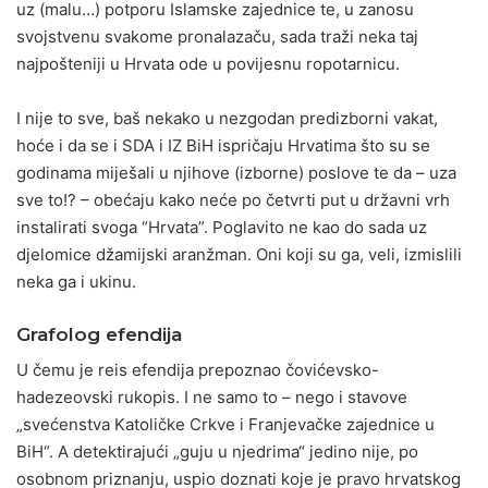
uz (malu…) potporu Islamske zajednice te, u zanosu
svojstvenu svakome pronalazaču, sada traži neka taj
najpošteniji u Hrvata ode u povijesnu ropotarnicu.
I nije to sve, baš nekako u nezgodan predizborni vakat,
hoće i da se i SDA i IZ BiH ispričaju Hrvatima što su se
godinama miješali u njihove (izborne) poslove te da – uza
sve to!? – obećaju kako neće po četvrti put u državni vrh
instalirati svoga “Hrvata”. Poglavito ne kao do sada uz
djelomice džamijski aranžman. Oni koji su ga, veli, izmislili
neka ga i ukinu.
Grafolog efendija
U čemu je reis efendija prepoznao čovićevsko-
hadezeovski rukopis. I ne samo to – nego i stavove
„svećenstva Katoličke Crkve i Franjevačke zajednice u
BiH“. A detektirajući „guju u njedrima“ jedino nije, po
osobnom priznanju, uspio doznati koje je pravo hrvatskog