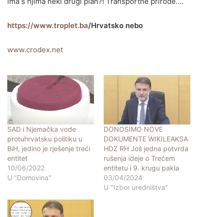
ima s njima neki drugi plan?! Transportne prirode….
https://www.troplet.ba
/Hrvatsko nebo
www.crodex.net
SAD i Njemačka vode
DONOSIMO NOVE
protuhrvatsku politiku u
DOKUMENTE WIKILEAKSA
BiH, jedino je rješenje treći
HDZ RH Još jedna potvrda
entitet
rušenja ideje o Trećem
10/06/2022
entitetu i 9. krugu pakla
U "Domovina"
03/04/2024
U "Izbor uredništva"