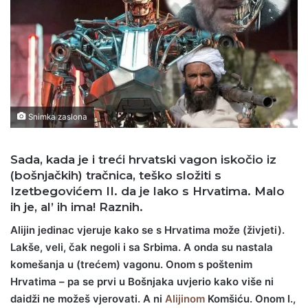
Snimka zaslona
Sada, kada je i treći hrvatski vagon iskočio iz
(bošnjačkih) tračnica, teško složiti s
Izetbegovićem II. da je lako s Hrvatima. Malo
ih je, al’ ih ima! Raznih.
Alijin jedinac vjeruje kako se s Hrvatima može (živjeti).
Lakše, veli, čak negoli i sa Srbima. A onda su nastala
komešanja u (trećem) vagonu. Onom s poštenim
Hrvatima – pa se prvi u Bošnjaka uvjerio kako više ni
daidži ne možeš vjerovati. A ni
Alijinom
Komšiću. Onom I.,