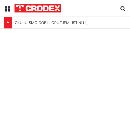
Menu
Tr
OLUJU SMO DOBILI ORUŽJEM. ISTINU MOŽEMO IZGUBITI ŠUTNJOM.