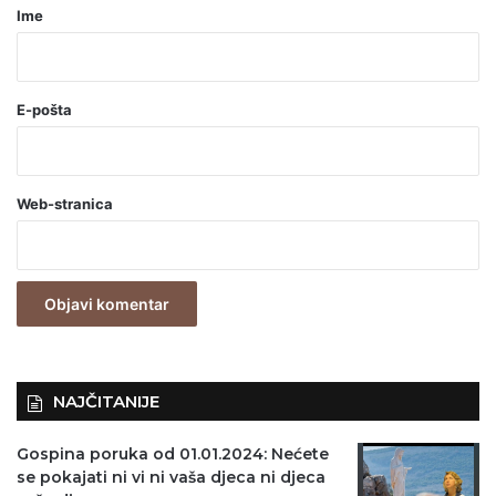
r
Ime
*
(
o
E-pošta
b
a
Web-stranica
v
e
z
n
o
)
NAJČITANIJE
Gospina poruka od 01.01.2024: Nećete
se pokajati ni vi ni vaša djeca ni djeca