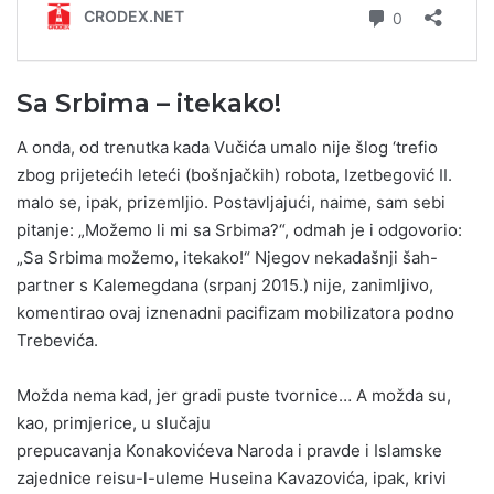
Sa Srbima – itekako!
A onda, od trenutka kada Vučića umalo nije šlog ‘trefio
zbog prijetećih leteći (bošnjačkih) robota, Izetbegović II.
malo se, ipak, prizemljio. Postavljajući, naime, sam sebi
pitanje: „Možemo li mi sa Srbima?“, odmah je i odgovorio:
„Sa Srbima možemo, itekako!“ Njegov nekadašnji šah-
partner s Kalemegdana (srpanj 2015.) nije, zanimljivo,
komentirao ovaj iznenadni pacifizam mobilizatora podno
Trebevića.
Možda nema kad, jer gradi puste tvornice… A možda su,
kao, primjerice, u slučaju
prepucavanja Konakovićeva Naroda i pravde i Islamske
zajednice reisu-l-uleme Huseina Kavazovića, ipak, krivi