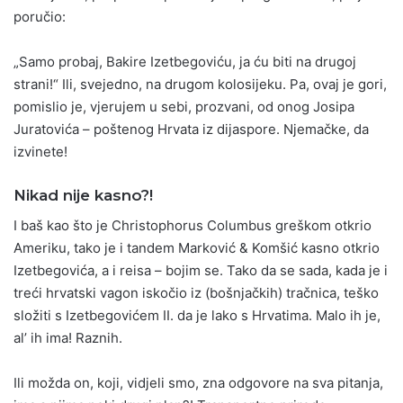
poručio:
„Samo probaj, Bakire Izetbegoviću, ja ću biti na drugoj
strani!“ Ili, svejedno, na drugom kolosijeku. Pa, ovaj je gori,
pomislio je, vjerujem u sebi, prozvani, od onog Josipa
Juratovića – poštenog Hrvata iz dijaspore. Njemačke, da
izvinete!
Nikad nije kasno?!
I baš kao što je Christophorus Columbus greškom otkrio
Ameriku, tako je i tandem Marković & Komšić kasno otkrio
Izetbegovića, a i reisa – bojim se. Tako da se sada, kada je i
treći hrvatski vagon iskočio iz (bošnjačkih) tračnica, teško
složiti s Izetbegovićem II. da je lako s Hrvatima. Malo ih je,
al’ ih ima! Raznih.
Ili možda on, koji, vidjeli smo, zna odgovore na sva pitanja,