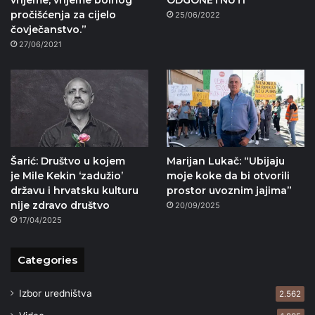
pročišćenja za cijelo
25/06/2022
čovječanstvo.”
27/06/2021
Šarić: Društvo u kojem
Marijan Lukač: “Ubijaju
je Mile Kekin ‘zadužio’
moje koke da bi otvorili
državu i hrvatsku kulturu
prostor uvoznim jajima”
nije zdravo društvo
20/09/2025
17/04/2025
Categories
Izbor uredništva
2.562