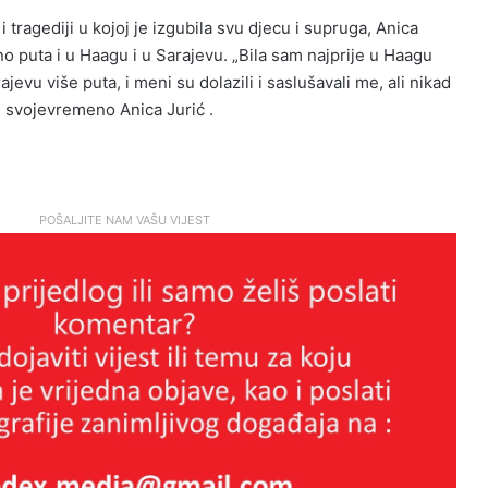
i tragediji u kojoj je izgubila svu djecu i supruga, Anica
no puta i u Haagu i u Sarajevu. „Bila sam najprije u Haagu
evu više puta, i meni su dolazili i saslušavali me, ali nikad
je svojevremeno Anica Jurić .
POŠALJITE NAM VAŠU VIJEST
Kristalna noć bjelopoljskih Hrvata
Brutalan govor Troskota koji je