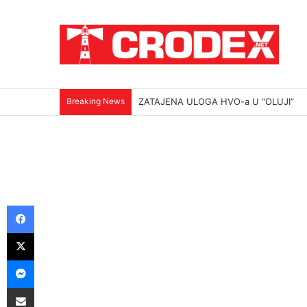
Breaking News
ZATAJENA ULOGA HVO-a U “OLUJI”
Facebook
X
Messenger
Podijeli putem E-maila