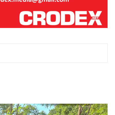
istinom pokosio HDZ-ovce i ljevicu
za sva vremena
LAŽNI JUBILEJ
Tko štiti nasilne migrante? Slučaj
Egipćanina otvara ozbiljna pitanja o
radu institucija
j
Grmoja nakon vala prijetnji od
bošnjačkih nacionalista: Ne mrzim
vas, ali ovakva politika vodi raspadu
BiH
Miro Barešić: ”Oni će se mene i
mrtva bojati.”
Miletić:Sram me da sam pozvao
ljude da glasuju za Ivu Rinčić!