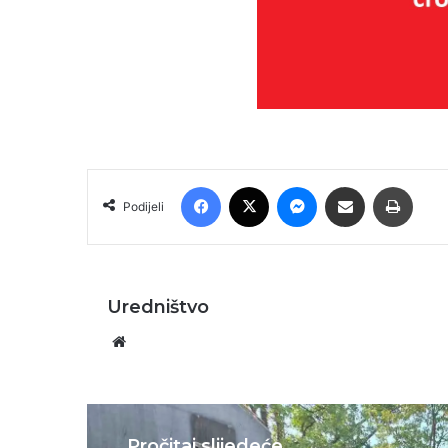
Facebook
X
Messenger
Podijeli putem E-maila
Printa
Podijeli
Uredništvo
Website
Pročitaj slijedeće