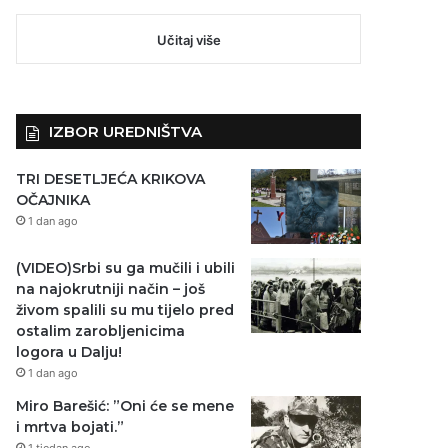
Učitaj više
IZBOR UREDNIŠTVA
TRI DESETLJEĆA KRIKOVA
OČAJNIKA
1 dan ago
(VIDEO)Srbi su ga mučili i ubili
na najokrutniji način – još
živom spalili su mu tijelo pred
ostalim zarobljenicima
logora u Dalju!
1 dan ago
Miro Barešić: ”Oni će se mene
i mrtva bojati.”
1 tjedan ago