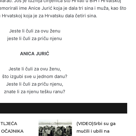
arao. Još je tužnija činjenica što Hrvati u BiH i Hrvatskoj
morirali ime Anice Jurić koja je dala tri sina i muža, kao što
u Hrvatskoj koja je za Hrvatsku dala četiri sina.
Jeste li čuli za ovu ženu
jeste li čuli za priču njenu
ANICA JURIĆ
Jeste li čuli za ovu ženu,
što izgubi sve u jednom danu?
Jeste li čuli za priču njenu,
znate li za njenu tešku ranu?
ETLJEĆA
(VIDEO)Srbi su ga
 OČAJNIKA
mučili i ubili na