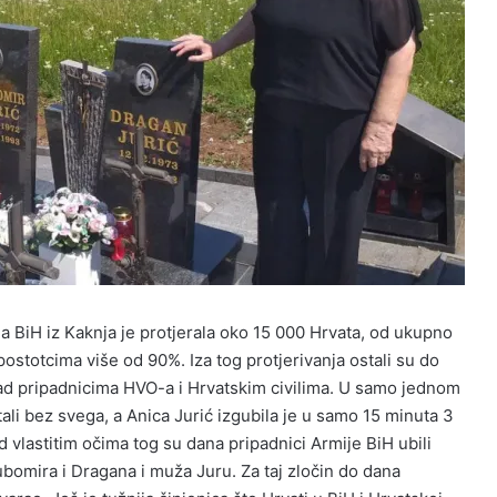
a BiH iz Kaknja je protjerala oko 15 000 Hrvata, od ukupno
 postotcima više od 90%. Iza tog protjerivanja ostali su do
ad pripadnicima HVO-a i Hrvatskim civilima. U samo jednom
ali bez svega, a Anica Jurić izgubila je u samo 15 minuta 3
ed vlastitim očima tog su dana pripadnici Armije BiH ubili
jubomira i Dragana i muža Juru. Za taj zločin do dana