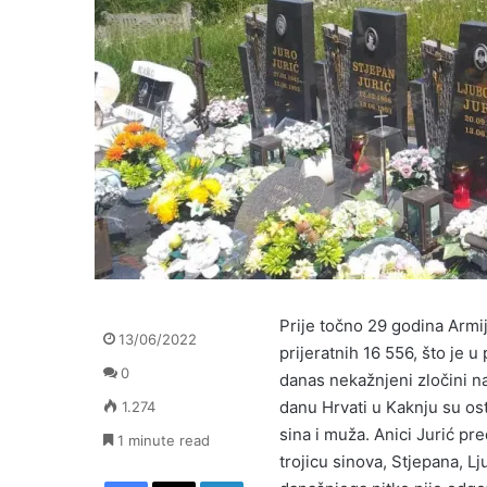
Prije točno 29 godina Armij
13/06/2022
prijeratnih 16 556, što je u
0
danas nekažnjeni zločini n
danu Hrvati u Kaknju su ost
1.274
sina i muža. Anici Jurić pr
1 minute read
trojicu sinova, Stjepana, L
Facebook
X
LinkedIn