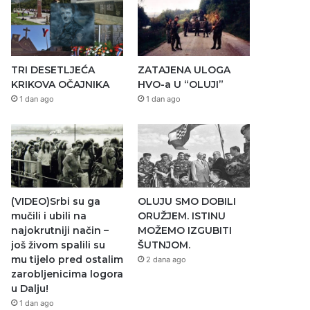
TRI DESETLJEĆA
ZATAJENA ULOGA
KRIKOVA OČAJNIKA
HVO-a U “OLUJI”
1 dan ago
1 dan ago
(VIDEO)Srbi su ga
OLUJU SMO DOBILI
mučili i ubili na
ORUŽJEM. ISTINU
najokrutniji način –
MOŽEMO IZGUBITI
još živom spalili su
ŠUTNJOM.
mu tijelo pred ostalim
2 dana ago
zarobljenicima logora
u Dalju!
1 dan ago