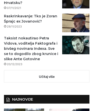
Hrvatsku?
07/11/2021
Raskrinkavanje: Tko je Zoran
Šprajc ex Jovanović?
29/11/2023
Taksist nokautirao Petra
Vidova, voditelja Faktografa i
bivšeg novinara Indexa. Sve
se to dogodilo zbog krunice i
slike Ante Gotovine
20/12/2023
Učitaj više
NAJNOVIJE