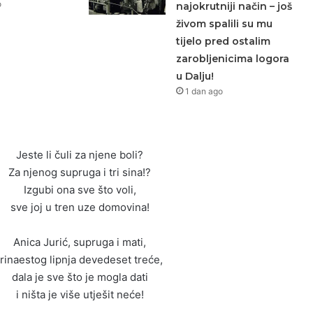
o
najokrutniji način – još
živom spalili su mu
tijelo pred ostalim
zarobljenicima logora
u Dalju!
1 dan ago
Jeste li čuli za njene boli?
Za njenog supruga i tri sina!?
Izgubi ona sve što voli,
sve joj u tren uze domovina!
Anica Jurić, supruga i mati,
trinaestog lipnja devedeset treće,
dala je sve što je mogla dati
i ništa je više utješit neće!