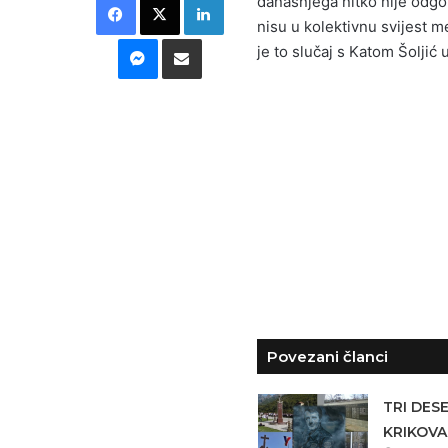
današnjega nitko nije odgov
nisu u kolektivnu svijest me
Messenger
Podijeli putem E-maila
je to slučaj s Katom Šoljić 
Povezani članci
TRI DES
KRIKOVA