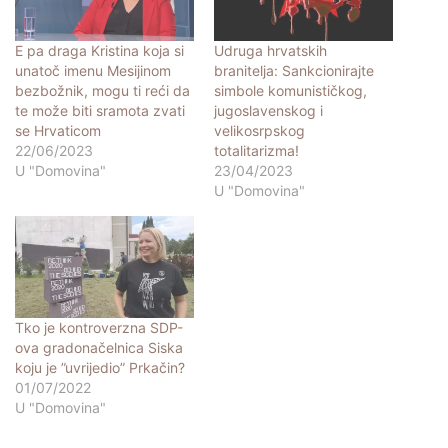
E pa draga Kristina koja si
Udruga hrvatskih
unatoč imenu Mesijinom
branitelja: Sankcionirajte
bezbožnik, mogu ti reći da
simbole komunističkog,
te može biti sramota zvati
jugoslavenskog i
se Hrvaticom
velikosrpskog
22/06/2023
totalitarizma!
U "Domovina"
23/04/2023
U "Domovina"
Tko je kontroverzna SDP-
ova gradonačelnica Siska
koju je ”uvrijedio” Prkačin?
01/07/2022
U "Domovina"