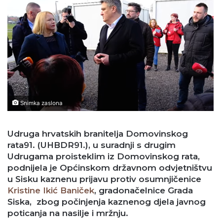
Snimka zaslona
Udruga hrvatskih branitelja Domovinskog
rata91. (UHBDR91.), u suradnji s drugim
Udrugama proisteklim iz Domovinskog rata,
podnijela je Općinskom državnom odvjetništvu
u Sisku kaznenu prijavu protiv osumnjičenice
Kristine Ikić Baniček
, gradonačelnice Grada
Siska, zbog počinjenja kaznenog djela javnog
poticanja na nasilje i mržnju.