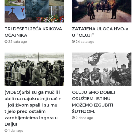
TRI DESETLJEĆA KRIKOVA
ZATAJENA ULOGA HVO-a
OČAJNIKA
U “OLUJI”
22 sata ago
24 sata ago
(VIDEO)Srbi su ga mučili i
OLUJU SMO DOBILI
ubili na najokrutniji način
ORUŽJEM. ISTINU
– još živom spalili su mu
MOŽEMO IZGUBITI
tijelo pred ostalim
ŠUTNJOM.
zarobljenicima logora u
2 dana ago
Dalju!
1 dan ago