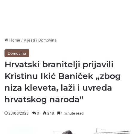
Home
/
Vijesti
/
Domovina
Domovina
Hrvatski branitelji prijavili
Kristinu Ikić Baniček „zbog
niza kleveta, laži i uvreda
hrvatskog naroda“
23/06/2023
0
248
1 minute read