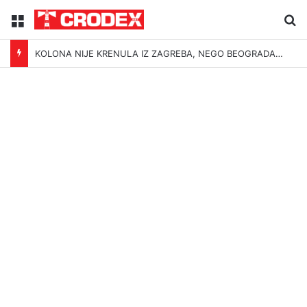
Menu
Tr
KOLONA NIJE KRENULA IZ ZAGREBA, NEGO BEOGRADA – NIKAKVI MITOVI NE MOGU PROMIJENITI ISTINU