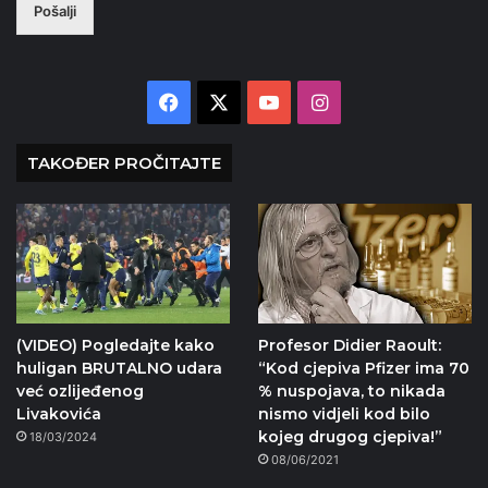
Pošalji
Facebook
X
YouTube
Instagram
TAKOĐER PROČITAJTE
(VIDEO) Pogledajte kako
Profesor Didier Raoult:
huligan BRUTALNO udara
“Kod cjepiva Pfizer ima 70
već ozlijeđenog
% nuspojava, to nikada
Livakovića
nismo vidjeli kod bilo
kojeg drugog cjepiva!”
18/03/2024
08/06/2021