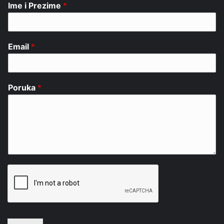
Ime i Prezime
*
Email
*
Poruka
*