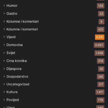
Humor
154
Gastro
33
Kolumne i komentari
9
Kolumne i komentari
433
Vijesti
6.841
Domovina
4.987
Svijet
1.458
Crna kronika
218
Dijaspora
36
Gospodarstvo
348
Uncategorized
317
Kultura
1.417
Povijest
778
Vjera
489