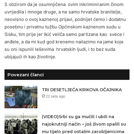
S obzirom da je osumnjičena ovim inkriminiranim činom
uvrijedila i mnoge druge, a ne samo hrvatske branitelje,
neovisno o ovoj kaznenoj prijavi, podnijet ćemo i dodatnu
posebnu i privatnu tužbu Općinskom kaznenom sudu u
Sisku, tim prije jer Ikić veliča samo partizane kao svece i
anđele, a da mi kud god krenemo nailazimo na jame koje
su oni ispunili leševima hrvatskih ljudi, i to bez suda
ubijajući ih kao životinje.
Povezani članci
TRI DESETLJEĆA KRIKOVA OČAJNIKA
22 sata ago
(VIDEO)Srbi su ga mučili i ubili na
najokrutniji način – još živom spalili su
mu tijelo pred ostalim zarobljenicima