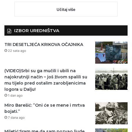
Učitaj više
IZBOR UREDNIŠTVA
TRI DESETLJEĆA KRIKOVA OČAJNIKA
22 sata ago
(VIDEO)Srbi su ga mučili i ubili na
najokrutniji način – još živom spalili su
mu tijelo pred ostalim zarobljenicima
logora u Dalju!
1 dan ago
Miro Barešić: ”Oni će se mene i mrtva
bojati.”
7 dana ago
Miletić:Sram me da sam pozvao ljude