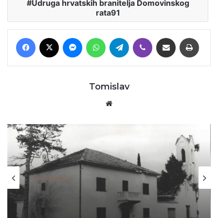
Udruga hrvatskih branitelja Domovinskog
rata91
Facebook
X
Messenger
WhatsApp
Telegram
Viber
Podijeli putem E-maila
Printaj
Tomislav
Website
Povijest
30/06/2026
Kristalna noć bjelopoljskih Hrvata