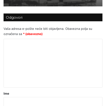
Odgovori
Vaša adresa e-pošte neće biti objavljena.
Obavezna polja su
označena sa
* (obavezno)
K
o
m
e
n
t
a
r
Ime
*