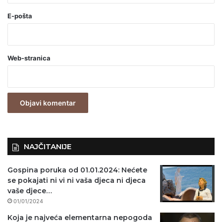
(
o
E-pošta
b
a
Web-stranica
v
e
z
n
o
)
NAJČITANIJE
Gospina poruka od 01.01.2024: Nećete
se pokajati ni vi ni vaša djeca ni djeca
vaše djece…
01/01/2024
Koja je najveća elementarna nepogoda