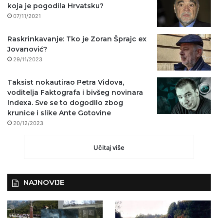
koja je pogodila Hrvatsku?
07/11/2021
Raskrinkavanje: Tko je Zoran Šprajc ex
Jovanović?
29/11/2023
Taksist nokautirao Petra Vidova,
voditelja Faktografa i bivšeg novinara
Indexa. Sve se to dogodilo zbog
krunice i slike Ante Gotovine
20/12/2023
Učitaj više
NAJNOVIJE