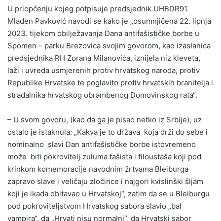
U priopćenju kojeg potpisuje predsjednik UHBDR91.
Mladen Pavković navodi se kako je „osumnjičena 22. lipnja
2023. tijekom obilježavanja Dana antifašističke borbe u
Spomen – parku Brezovica svojim govorom, kao izaslanica
predsjednika RH Zorana Milanovića, iznijela niz kleveta,
laži i uvreda usmjerenih protiv hrvatskog naroda, protiv
Republike Hrvatske te poglavito protiv hrvatskih branitelja i
stradalnika hrvatskog obrambenog Domovinskog rata“.
– U svom govoru, (kao da ga je pisao netko iz Srbije), uz
ostalo je istaknula: „Kakva je to država koja drži do sebe i
nominalno slavi Dan antifašističke borbe istovremeno
može biti pokrovitelj zuluma fašista i filoustaša koji pod
krinkom komemoracije navodnim žrtvama Bleiburga
zapravo slave i veličaju zločince i najgori kvislinški šljam
koji je ikada obitavao u Hrvatskoj“, zatim da se u Bleiburgu
pod pokroviteljstvom Hrvatskog sabora slavio „bal
vampira“, da „Hrvati nisu normalni“, da Hrvatski sabor