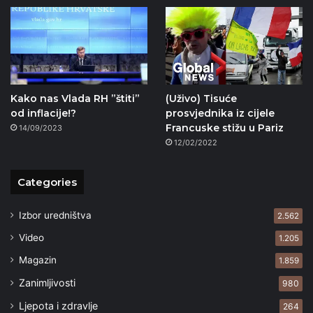
Kako nas Vlada RH ”štiti”
(Uživo) Tisuće
od inflacije!?
prosvjednika iz cijele
Francuske stižu u Pariz
14/09/2023
12/02/2022
Categories
Izbor uredništva
2.562
Video
1.205
Magazin
1.859
Zanimljivosti
980
Ljepota i zdravlje
264