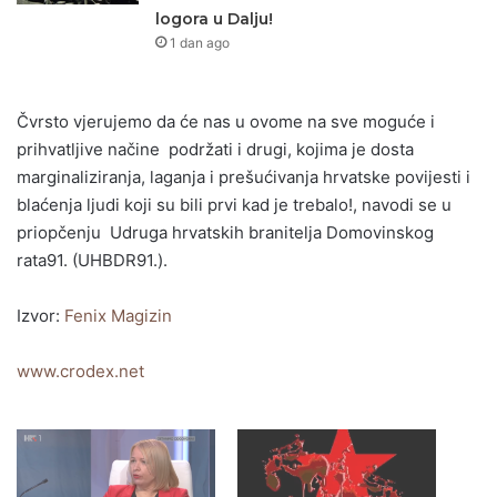
logora u Dalju!
1 dan ago
Čvrsto vjerujemo da će nas u ovome na sve moguće i
prihvatljive načine podržati i drugi, kojima je dosta
marginaliziranja, laganja i prešućivanja hrvatske povijesti i
blaćenja ljudi koji su bili prvi kad je trebalo!, navodi se u
priopčenju Udruga hrvatskih branitelja Domovinskog
rata91. (UHBDR91.).
Izvor:
Fenix Magizin
www.crodex.net