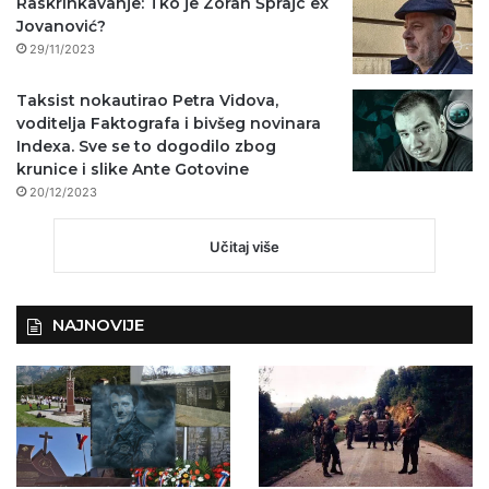
Raskrinkavanje: Tko je Zoran Šprajc ex
Jovanović?
29/11/2023
Taksist nokautirao Petra Vidova,
voditelja Faktografa i bivšeg novinara
Indexa. Sve se to dogodilo zbog
krunice i slike Ante Gotovine
20/12/2023
Učitaj više
NAJNOVIJE