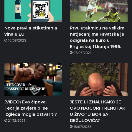
Nova pravila etiketiranja
Prvu utakmicu na velikim
vina u EU
natjecanjima Hrvatska je
odigrala na Euro u
16/08/2023
Engleskoj 11.lipnja 1996.
07/06/2021
(VIDEO) Evo čipova.
JESTE LI ZNALI KAKO JE
Teorija zavjere bi se
OVO NAJGORI TRENUTAK
izgleda mogla ostvariti?
U ŽIVOTU BORISA
DEŽULOVIĆA?
21/12/2021
16/07/2023