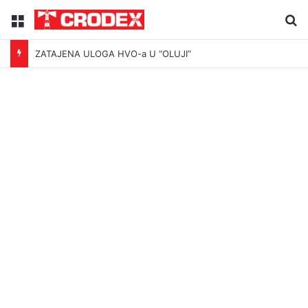
Menu
Tr
ZATAJENA ULOGA HVO-a U “OLUJI”