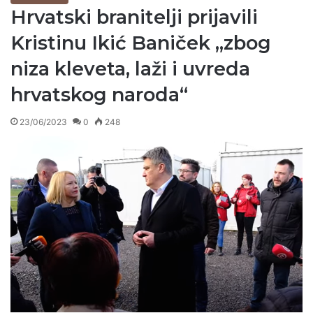
Hrvatski branitelji prijavili
Kristinu Ikić Baniček „zbog
niza kleveta, laži i uvreda
hrvatskog naroda“
23/06/2023
0
248