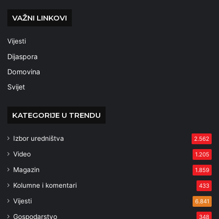
VAŽNI LINKOVI
Vijesti
Dijaspora
Domovina
Svijet
KATEGORIJE U TRENDU
Izbor uredništva
2.562
Video
1.205
Magazin
1.859
Kolumne i komentari
433
Vijesti
6.841
Gospodarstvo
348