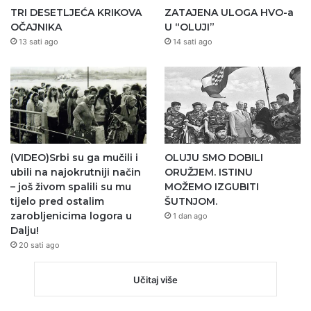
TRI DESETLJEĆA KRIKOVA
ZATAJENA ULOGA HVO-a
OČAJNIKA
U “OLUJI”
13 sati ago
14 sati ago
(VIDEO)Srbi su ga mučili i
OLUJU SMO DOBILI
ubili na najokrutniji način
ORUŽJEM. ISTINU
– još živom spalili su mu
MOŽEMO IZGUBITI
tijelo pred ostalim
ŠUTNJOM.
zarobljenicima logora u
1 dan ago
Dalju!
20 sati ago
Učitaj više