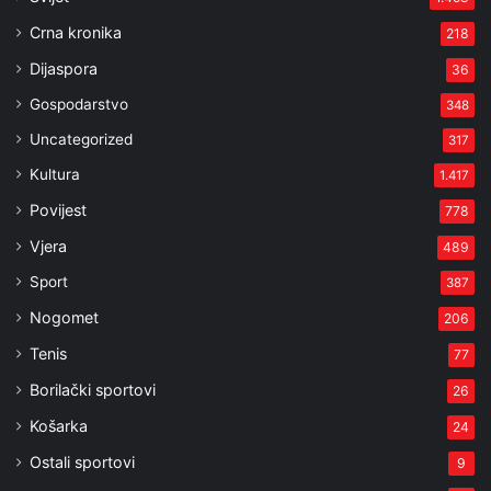
Crna kronika
218
Dijaspora
36
Gospodarstvo
348
Uncategorized
317
Kultura
1.417
Povijest
778
Vjera
489
Sport
387
Nogomet
206
Tenis
77
Borilački sportovi
26
Košarka
24
Ostali sportovi
9