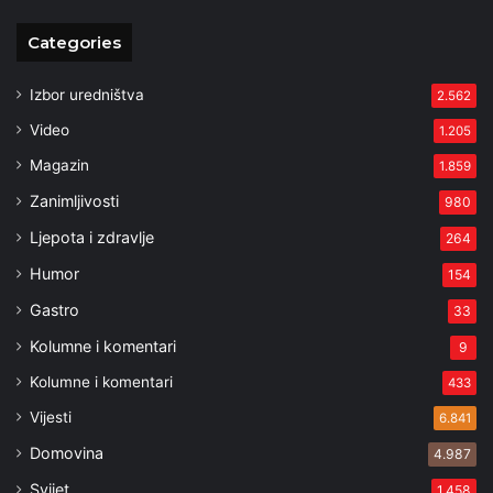
Categories
Izbor uredništva
2.562
Video
1.205
Magazin
1.859
Zanimljivosti
980
Ljepota i zdravlje
264
Humor
154
Gastro
33
Kolumne i komentari
9
Kolumne i komentari
433
Vijesti
6.841
Domovina
4.987
Svijet
1.458