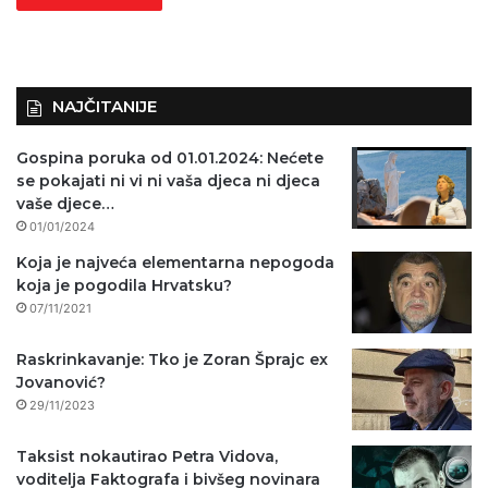
NAJČITANIJE
Gospina poruka od 01.01.2024: Nećete
se pokajati ni vi ni vaša djeca ni djeca
vaše djece…
01/01/2024
Koja je najveća elementarna nepogoda
koja je pogodila Hrvatsku?
07/11/2021
Raskrinkavanje: Tko je Zoran Šprajc ex
Jovanović?
29/11/2023
Taksist nokautirao Petra Vidova,
voditelja Faktografa i bivšeg novinara