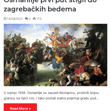
zagrebačkih bedema
13/08/2021
0
173
U srpnju 1556. Osmanlije su zauzeli Kostajnicu, probivši bojnu
granicu na rijeci Uni, i tako postali stalna prijetnja gradu pod…
Read More »