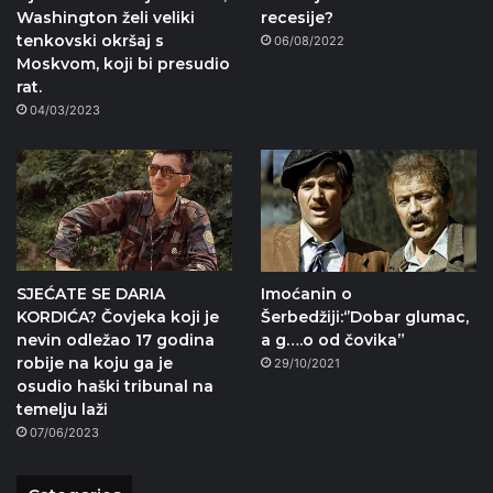
Washington želi veliki
recesije?
tenkovski okršaj s
06/08/2022
Moskvom, koji bi presudio
rat.
04/03/2023
SJEĆATE SE DARIA
Imoćanin o
KORDIĆA? Čovjeka koji je
Šerbedžiji:‘’Dobar glumac,
nevin odležao 17 godina
a g….o od čovika”
robije na koju ga je
29/10/2021
osudio haški tribunal na
temelju laži
07/06/2023