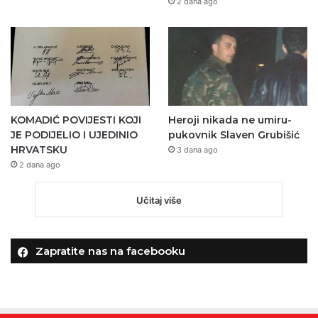
2 dana ago
KOMADIĆ POVIJESTI KOJI
Heroji nikada ne umiru-
JE PODIJELIO I UJEDINIO
pukovnik Slaven Grubišić
HRVATSKU
3 dana ago
2 dana ago
Učitaj više
Zapratite nas na facebooku