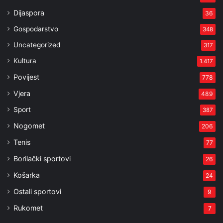
Dijaspora
36
Gospodarstvo
348
Uncategorized
317
Kultura
1.417
Povijest
778
Vjera
489
Sport
387
Nogomet
206
Tenis
77
Borilački sportovi
26
Košarka
24
Ostali sportovi
9
Rukomet
7