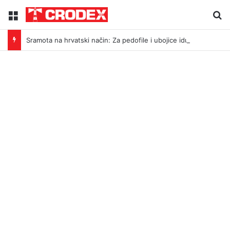
Menu
Tr
Sramota na hrvatski način: Za pedofile i ubojice idu inicijali, a za legendu Darija Šimića lisice i medijski linč