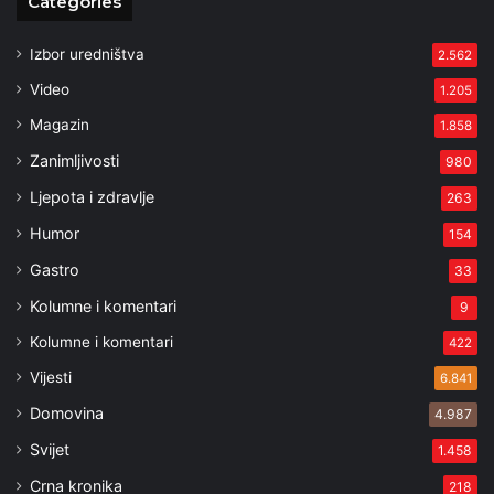
Categories
Izbor uredništva
2.562
Video
1.205
Magazin
1.858
Zanimljivosti
980
Ljepota i zdravlje
263
Humor
154
Gastro
33
Kolumne i komentari
9
Kolumne i komentari
422
Vijesti
6.841
Domovina
4.987
Svijet
1.458
Crna kronika
218