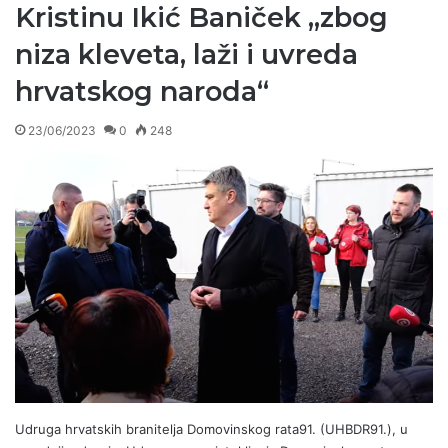
Kristinu Ikić Baniček „zbog
niza kleveta, laži i uvreda
hrvatskog naroda“
23/06/2023
0
248
Udruga hrvatskih branitelja Domovinskog rata91. (UHBDR91.), u