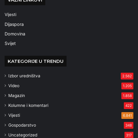
Vijesti
Dijaspora
Domovina
Svijet
KATEGORIJE U TRENDU
Izbor uredništva
2.562
Video
1.205
Magazin
1.858
Kolumne i komentari
422
Vijesti
6.841
Gospodarstvo
348
Uncategorized
317