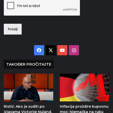
Pošalji
Facebook
X
YouTube
Instagram
TAKOĐER PROČITAJTE
Ristić: Ako je suditi po
Inflacija proždire kupovnu
izjavama Victorije Nuland,
moć: Njemačka na rubu