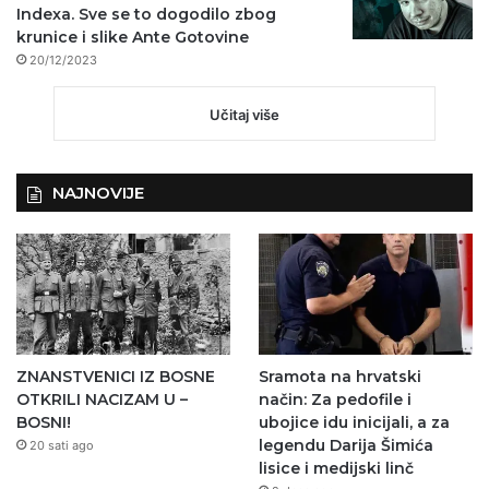
Indexa. Sve se to dogodilo zbog
krunice i slike Ante Gotovine
20/12/2023
Učitaj više
NAJNOVIJE
ZNANSTVENICI IZ BOSNE
Sramota na hrvatski
OTKRILI NACIZAM U –
način: Za pedofile i
BOSNI!
ubojice idu inicijali, a za
legendu Darija Šimića
20 sati ago
lisice i medijski linč