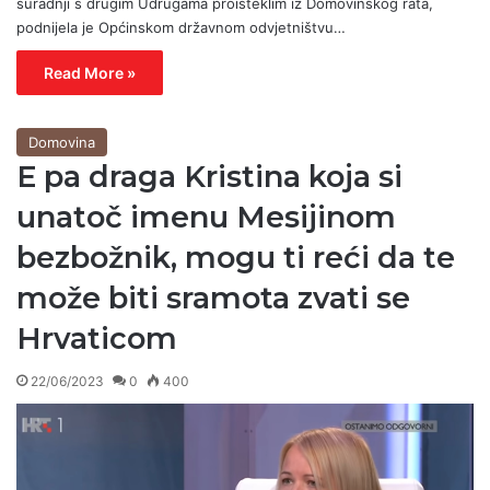
suradnji s drugim Udrugama proisteklim iz Domovinskog rata,
podnijela je Općinskom državnom odvjetništvu…
Read More »
Domovina
E pa draga Kristina koja si
unatoč imenu Mesijinom
bezbožnik, mogu ti reći da te
može biti sramota zvati se
Hrvaticom
22/06/2023
0
400