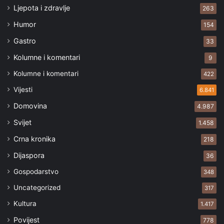
Ljepota i zdravlje
263
Humor
154
Gastro
33
Kolumne i komentari
9
Kolumne i komentari
422
Vijesti
6.841
Domovina
4.987
Svijet
1.458
Crna kronika
218
Dijaspora
36
Gospodarstvo
348
Uncategorized
317
Kultura
1.417
Povijest
778