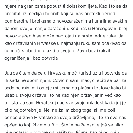
mjere na granicama popustiti dolaskom ljeta. Kao što se da
pročitati iz medija i to onih koji su nas protekli period
bombardirali brojkama o novozaraženima i umrlima svakim
danom sve je manje zaraženih. Kod nas u Hercegovini broj
novozaraženih se može nabrojati na prste jedne ruke. Ja
kao državljanin Hrvatske u najmanju ruku sam očekivao da
ću moći slobodno ulaziti u svoju državu bez ikakvih
ograničenja i bez potvrda.
Jutros čitam da će u Hrvatsku moći turisti uz tri potvrde da
ih sada ne spominjem. Covid nisam imao, cijepiti se bar za
sada ne mislim i ostaje mi samo da plaćam testove kako bi
ušao u svoju državu i to ne kao njen državljanin već kao
turista. Ja sam Hrvatskoj dao sve svoju mladost kada joj je
bilo najpotrebnije. Ne, ne žalim zbog toga, ali me boli
odnos države Hrvatske za svoje državljane, i to za sve nas
općenito koji živimo u BiH. Što je najžalosnije još se niko
nije oglasio o ovome od naših političara, kao ni od onih