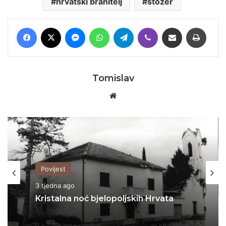
hrvatski branitelj
stožer
Facebook
X
Messenger
WhatsApp
Telegram
Viber
Podijeli putem E-maila
Printaj
Tomislav
Website
Povijest
3 tjedna ago
Kristalna noć bjelopoljskih Hrvata