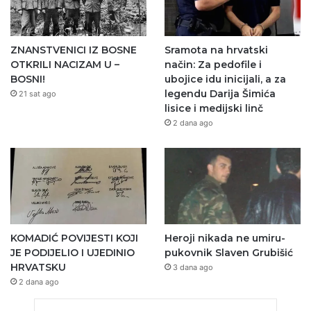
ZNANSTVENICI IZ BOSNE
Sramota na hrvatski
OTKRILI NACIZAM U –
način: Za pedofile i
BOSNI!
ubojice idu inicijali, a za
legendu Darija Šimića
21 sat ago
lisice i medijski linč
2 dana ago
KOMADIĆ POVIJESTI KOJI
Heroji nikada ne umiru-
JE PODIJELIO I UJEDINIO
pukovnik Slaven Grubišić
HRVATSKU
3 dana ago
2 dana ago