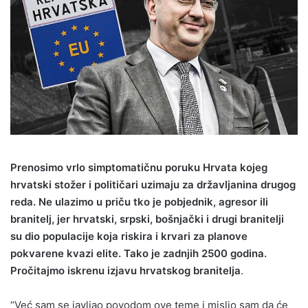
Prenosimo vrlo simptomatičnu poruku Hrvata kojeg
hrvatski stožer i političari uzimaju za državljanina drugog
reda. Ne ulazimo u priču tko je pobjednik, agresor ili
branitelj, jer hrvatski, srpski, bošnjački i drugi branitelji
su dio populacije koja riskira i krvari za planove
pokvarene kvazi elite. Tako je zadnjih 2500 godina.
Pročitajmo iskrenu izjavu hrvatskog branitelja
.
“Već sam se javljao povodom ove teme i mislio sam da će