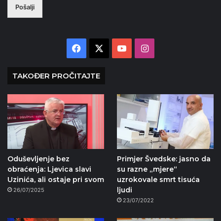
Pošalji
Facebook
X
YouTube
Instagram
TAKOĐER PROČITAJTE
Oduševljenje bez
Primjer Švedske: jasno da
obraćenja: Ljevica slavi
su razne „mjere“
Uzinića, ali ostaje pri svom
uzrokovale smrt tisuća
ljudi
26/07/2025
23/07/2022