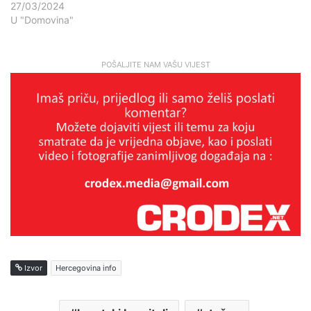
27/03/2024
U "Domovina"
POŠALJITE NAM VAŠU VIJEST
Izvor
Hercegovina info