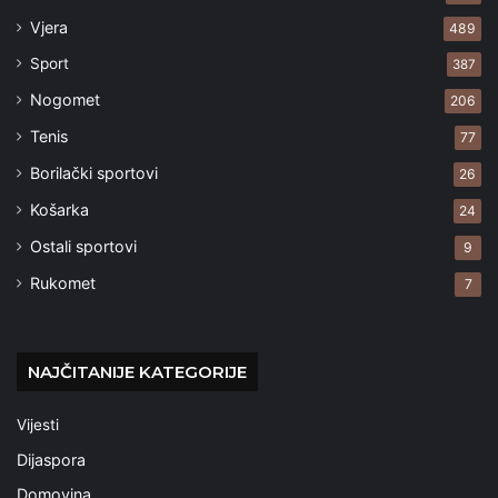
Vjera
489
Sport
387
Nogomet
206
Tenis
77
Borilački sportovi
26
Košarka
24
Ostali sportovi
9
Rukomet
7
NAJČITANIJE KATEGORIJE
Vijesti
Dijaspora
Domovina