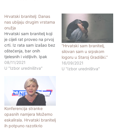
Hrvatski branitelj: Danas
nas ubijaju drugim vrstama
oružja
Hrvatski sam branitelj koji
je cijeli rat proveo na prvoj
crti. Iz rata sam izašao bez
“Hrvatski sam branitelj,
oštećenja, bar onih
silovan sam u srpskom
tjelesnih i vidljivih. Ipak
logoru u Staroj Gradiški.”
oštećen sam trajno iznutra
08/11/2021
16/09/2021
zbog svega što sam
U "Izbor uredništva"
U "Izbor uredništva"
preživio, kako ja tako i
moju suborci. Naša
generacija rođeni
šezdesetih godina prošlog
stoljeća stradala je u ratu,
a…
Konferencija stranke
opasnih namjera Možemo
eskalirala. Hrvatski branitelj
ih potpuno razotkrio