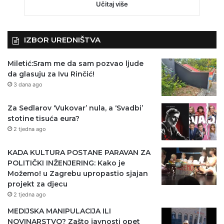
Učitaj više
IZBOR UREDNIŠTVA
Miletić:Sram me da sam pozvao ljude
da glasuju za Ivu Rinčić!
3 dana ago
Za Sedlarov ‘Vukovar’ nula, a ‘Svadbi’
stotine tisuća eura?
2 tjedna ago
KADA KULTURA POSTANE PARAVAN ZA
POLITIČKI INŽENJERING: Kako je
Možemo! u Zagrebu upropastio sjajan
projekt za djecu
2 tjedna ago
MEDIJSKA MANIPULACIJA ILI
NOVINARSTVO? Zašto javnosti opet