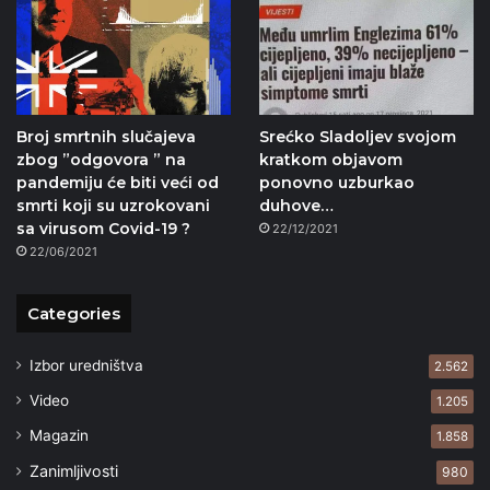
Broj smrtnih slučajeva
Srećko Sladoljev svojom
zbog ”odgovora ” na
kratkom objavom
pandemiju će biti veći od
ponovno uzburkao
smrti koji su uzrokovani
duhove…
sa virusom Covid-19 ?
22/12/2021
22/06/2021
Categories
Izbor uredništva
2.562
Video
1.205
Magazin
1.858
Zanimljivosti
980