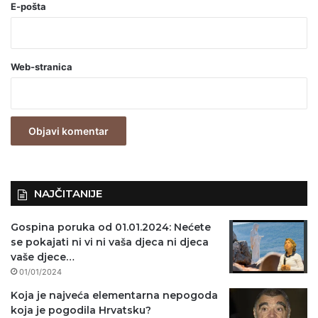
o
E-pošta
b
a
Web-stranica
v
e
z
n
o
)
NAJČITANIJE
Gospina poruka od 01.01.2024: Nećete
se pokajati ni vi ni vaša djeca ni djeca
vaše djece…
01/01/2024
Koja je najveća elementarna nepogoda
koja je pogodila Hrvatsku?