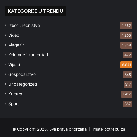
KATEGORIJE U TRENDU
Izbor uredništva
2.562
Video
1.205
Magazin
1.858
Kolumne i komentari
422
Vijesti
6.841
Gospodarstvo
348
Uncategorized
317
Kultura
1.417
Sport
387
© Copyright 2026, Sva prava pridržana |
Imate potrebu za