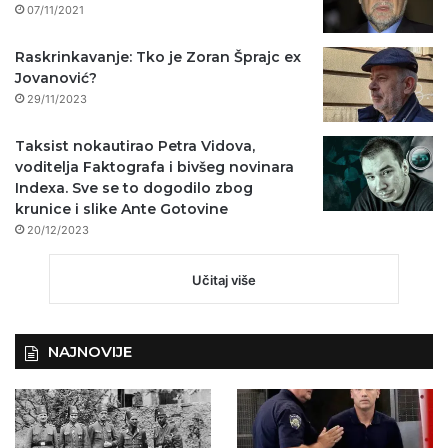
07/11/2021
Raskrinkavanje: Tko je Zoran Šprajc ex
Jovanović?
29/11/2023
Taksist nokautirao Petra Vidova,
voditelja Faktografa i bivšeg novinara
Indexa. Sve se to dogodilo zbog
krunice i slike Ante Gotovine
20/12/2023
Učitaj više
NAJNOVIJE