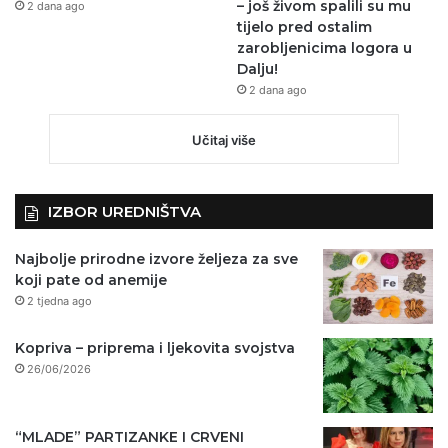
– još živom spalili su mu
2 dana ago
tijelo pred ostalim
zarobljenicima logora u
Dalju!
2 dana ago
Učitaj više
IZBOR UREDNIŠTVA
Najbolje prirodne izvore željeza za sve
koji pate od anemije
2 tjedna ago
Kopriva – priprema i ljekovita svojstva
26/06/2026
“MLADE” PARTIZANKE I CRVENI