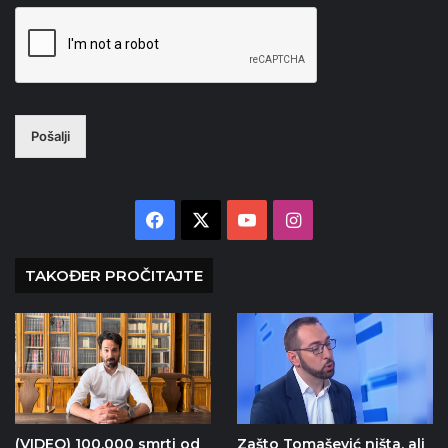
Pošalji
Facebook
X
YouTube
Instagram
TAKOĐER PROČITAJTE
(VIDEO) 100.000 smrti od
Zašto Tomašević ništa, ali