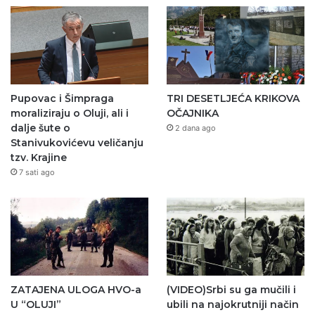
Pupovac i Šimpraga
TRI DESETLJEĆA KRIKOVA
moraliziraju o Oluji, ali i
OČAJNIKA
dalje šute o
2 dana ago
Stanivukovićevu veličanju
tzv. Krajine
7 sati ago
ZATAJENA ULOGA HVO-a
(VIDEO)Srbi su ga mučili i
U “OLUJI”
ubili na najokrutniji način