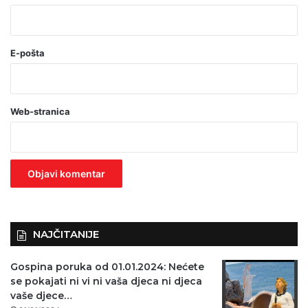
*
(
o
E-pošta
b
a
Web-stranica
v
e
z
n
o
)
NAJČITANIJE
Gospina poruka od 01.01.2024: Nećete
se pokajati ni vi ni vaša djeca ni djeca
vaše djece…