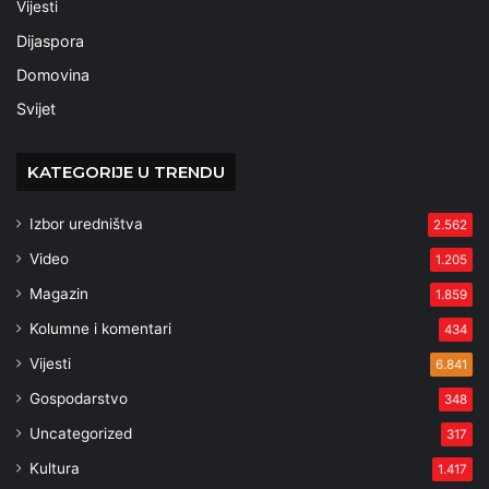
Vijesti
Dijaspora
Domovina
Svijet
KATEGORIJE U TRENDU
Izbor uredništva
2.562
Video
1.205
Magazin
1.859
Kolumne i komentari
434
Vijesti
6.841
Gospodarstvo
348
Uncategorized
317
Kultura
1.417