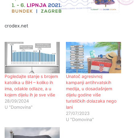
crodex.net
Pogledajte stanje s brojem
Unatoč agresivnoj
katolika u BiH – koliko ih
kampanji antihrvatskih
ima, odakle odlaze, a u
medija, u dosadašnjem
kojem dijelu ih je sve više
dijelu godine više
28/09/2024
turističkih dolazaka nego
U "Domovina"
lani
27/07/2023
U "Domovina"