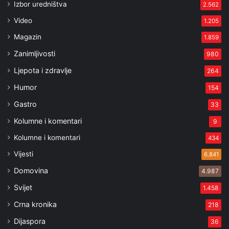
Izbor uredništva
2.562
Video
1.205
Magazin
1.859
Zanimljivosti
980
Ljepota i zdravlje
264
Humor
154
Gastro
33
Kolumne i komentari
9
Kolumne i komentari
434
Vijesti
6.841
Domovina
4.987
Svijet
1.458
Crna kronika
218
Dijaspora
36