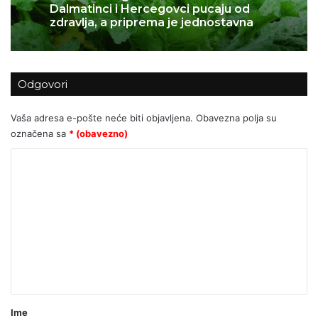
05/05/2026
Raštika: Zbog ove namirnice
Dalmatinci i Hercegovci pucaju od
zdravlja, a priprema je jednostavna
Sočni tiramisu s jagodama
Odgovori
Vaša adresa e-pošte neće biti objavljena.
Obavezna polja su
označena sa
* (obavezno)
K
o
m
e
n
t
a
r
Ime