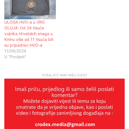
ULOGA HVO-a u VRO
OLUJA: Od 24 tisuće
vojnika Hrvatskih snaga u
Kninu više od 11 tisuća bili
su pripadnici HVO-a
11/08/2024
U "Povijest"
POŠALJITE NAM VAŠU VIJEST