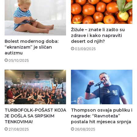
Žižule – znate li zašto su
zdrave i kako napraviti
Bolest modernog doba:
desert od njih?
“ekranizam” je sličan
03/09/2025
autizmu
05/10/2025
TURBOFOLK-POŠAST KOJA
Thompson osvaja publiku i
JE DOŠLA SA SRPSKIM
nagrade: “Ravnoteža”
TENKOVIMA!
postala hit mjeseca srpnja
27/08/2025
26/08/2025