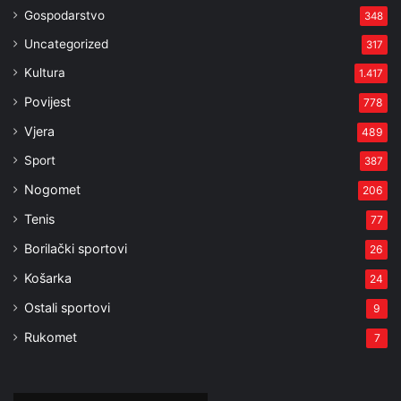
Gospodarstvo
348
Uncategorized
317
Kultura
1.417
Povijest
778
Vjera
489
Sport
387
Nogomet
206
Tenis
77
Borilački sportovi
26
Košarka
24
Ostali sportovi
9
Rukomet
7