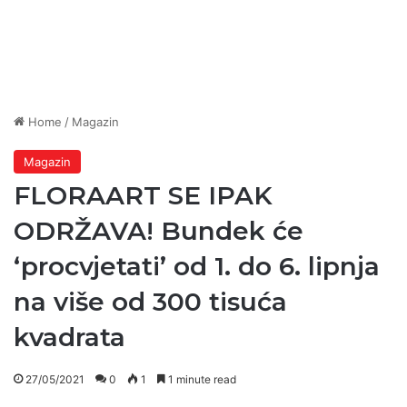
Home
/
Magazin
Magazin
FLORAART SE IPAK
ODRŽAVA! Bundek će
‘procvjetati’ od 1. do 6. lipnja
na više od 300 tisuća
kvadrata
27/05/2021
0
1
1 minute read