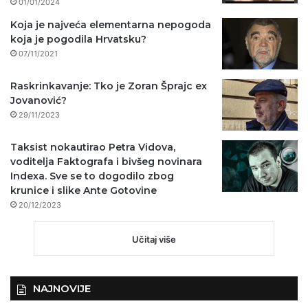
01/01/2024
Koja je najveća elementarna nepogoda
koja je pogodila Hrvatsku?
07/11/2021
Raskrinkavanje: Tko je Zoran Šprajc ex
Jovanović?
29/11/2023
Taksist nokautirao Petra Vidova,
voditelja Faktografa i bivšeg novinara
Indexa. Sve se to dogodilo zbog
krunice i slike Ante Gotovine
20/12/2023
Učitaj više
NAJNOVIJE