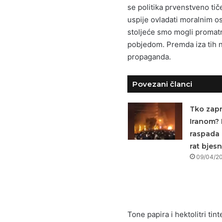
se politika prvenstveno tiče
uspije ovladati moralnim os
stoljeće smo mogli promatr
pobjedom. Premda iza tih nj
propaganda.
Povezani članci
Tko zapr
Iranom? 
raspada 
rat bjesn
09/04/2
Tone papira i hektolitri ti