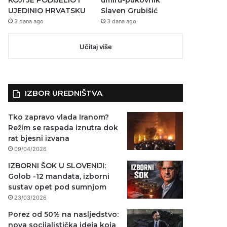
UJEDINIO HRVATSKU
Slaven Grubišić
3 dana ago
3 dana ago
Učitaj više
IZBOR UREDNIŠTVA
Tko zapravo vlada Iranom?
Režim se raspada iznutra dok
rat bjesni izvana
09/04/2026
IZBORNI ŠOK U SLOVENIJI:
Golob -12 mandata, izborni
sustav opet pod sumnjom
23/03/2026
Porez od 50% na nasljedstvo:
nova socijalistička ideja koja