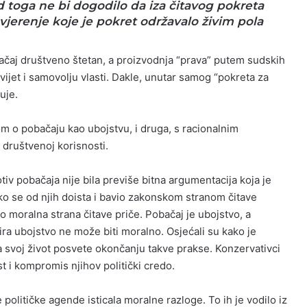
od toga ne bi dogodilo da iza čitavog pokreta
uvjerenje koje je pokret održavalo živim pola
bačaj društveno štetan, a proizvodnja “prava” putem sudskih
svijet i samovolju vlasti. Dakle, unutar samog “pokreta za
uje.
m o pobačaju kao ubojstvu, i druga, s racionalnim
 društvenoj korisnosti.
otiv pobačaja nije bila previše bitna argumentacija koja je
tko se od njih doista i bavio zakonskom stranom čitave
mo moralna strana čitave priče. Pobačaj je ubojstvo, a
zira ubojstvo ne može biti moralno. Osjećali su kako je
 svoj život posvete okončanju takve prakse. Konzervativci
st i kompromis njihov politički credo.
e političke agende isticala moralne razloge. To ih je vodilo iz