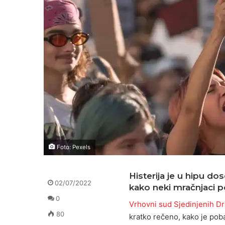
Foto: Pexels
Histerija je u hipu d
02/07/2022
kako neki mračnjaci p
0
Vrhovni sud Sjedinjenih D
80
kratko rečeno, kako je pob