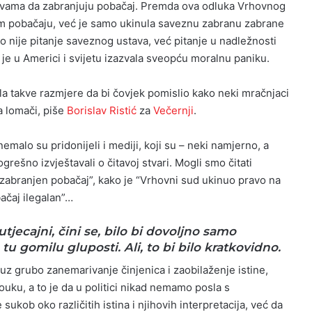
avama da zabranjuju pobačaj. Premda ova odluka Vrhovnog
m pobačaju, već je samo ukinula saveznu zabranu zabrane
o nije pitanje saveznog ustava, već pitanje u nadležnosti
je u Americi i svijetu izazvala sveopću moralnu paniku.
la takve razmjere da bi čovjek pomislio kako neki mračnjaci
a lomači, piše
Borislav Ristić
za
Večernji
.
malo su pridonijeli i mediji, koji su – neki namjerno, a
grešno izvještavali o čitavoj stvari. Mogli smo čitati
 zabranjen pobačaj”, kako je “Vrhovni sud ukinuo pravo na
ačaj ilegalan”…
utjecajni, čini se, bilo bi dovoljno samo
 gomilu gluposti. Ali, to bi bilo kratkovidno.
uz grubo zanemarivanje činjenica i zaobilaženje istine,
pouku, a to je da u politici nikad nemamo posla s
 sukob oko različitih istina i njihovih interpretacija, već da