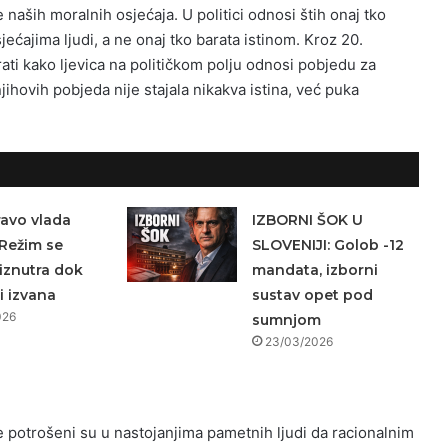
 naših moralnih osjećaja. U politici odnosi štih onaj tko
jećajima ljudi, a ne onaj tko barata istinom. Kroz 20.
ati kako ljevica na političkom polju odnosi pobjedu za
ihovih pobjeda nije stajala nikakva istina, već puka
avo vlada
IZBORNI ŠOK U
Režim se
SLOVENIJI: Golob -12
iznutra dok
mandata, izborni
i izvana
sustav opet pod
026
sumnjom
23/03/2026
nte potrošeni su u nastojanjima pametnih ljudi da racionalnim