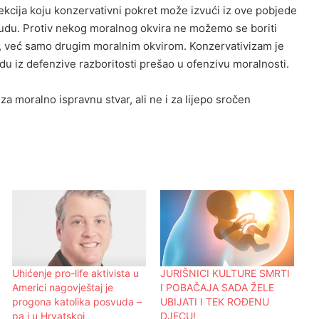
lekcija koju konzervativni pokret može izvući iz ove pobjede
u. Protiv nekog moralnog okvira ne možemo se boriti
, već samo drugim moralnim okvirom. Konzervativizam je
 iz defenzive razboritosti prešao u ofenzivu moralnosti.
 za moralno ispravnu stvar, ali ne i za lijepo sročen
Uhićenje pro-life aktivista u
JURIŠNICI KULTURE SMRTI
Americi nagovještaj je
I POBAČAJA SADA ŽELE
progona katolika posvuda –
UBIJATI I TEK ROĐENU
pa i u Hrvatskoj
DJECU!