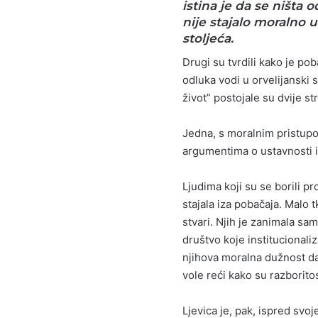
istina je da se ništa 
nije stajalo moralno 
stoljeća.
Drugi su tvrdili kako je po
odluka vodi u orvelijanski 
život” postojale su dvije str
Jedna, s moralnim pristupo
argumentima o ustavnosti i
Ljudima koji su se borili pr
stajala iza pobačaja. Malo 
stvari. Njih je zanimala sa
društvo koje institucionali
njihova moralna dužnost da
vole reći kako su razborito
Ljevica je, pak, ispred svoj