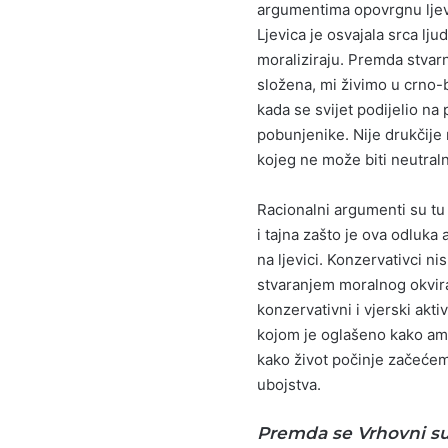
argumentima opovrgnu ljevi
Ljevica je osvajala srca lju
moraliziraju. Premda stvarno
složena, mi živimo u crno-b
kada se svijet podijelio na
pobunjenike. Nije drukčije 
kojeg ne može biti neutraln
Racionalni argumenti su tu 
i tajna zašto je ova odluk
na ljevici. Konzervativci n
stvaranjem moralnog okvira
konzervativni i vjerski akt
kojom je oglašeno kako amer
kako život počinje začećem,
ubojstva.
Premda se Vrhovni su