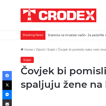
Breaking News
Sramota na hrvatski način: Za pedofile i u
Home
/
Vijesti
/
Svijet
/
Čovjek bi pomislio kako neki mra
Svijet
Čovjek bi pomisl
Facebook
X
spaljuju žene na
Messenger
Podijeli putem E-maila