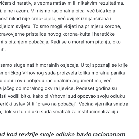
čarski narativ, s veoma mršavim ili nikakvim rezultatima.
di, a ne razum. Mi nismo racionalna bića, već bića koja
st nikad nije crno-bijela, već uvijek iznijansirana i
ijelom svijetu. To smo mogli vidjeti na primjeru korone,
 pravovjerne pristalice novog korona-kulta i heretičke
ni s pitanjem pobačaja. Radi se o moralnom pitanju, oko
ih.
samo sluge naših moralnih osjećaja. U toj spoznaji se krije
a američkog Vrhovnog suda proizvela toliku moralnu paniku
isu dobili ovu pobjedu racionalnim argumentima, već
 jačeg od moralnog okvira ljevice. Pedeset godina su
ivisti vodili bitku kako bi Vrhovni sud opozvao svoju odluku
ički ustav štiti “pravo na pobačaj”. Većina vjernika smatra
 dok su tu odluku suda smatrali za institucionalizaciju
d kod revizije svoje odluke bavio racionanom