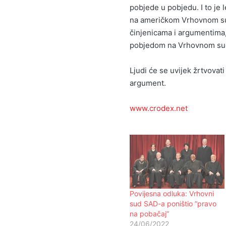
pobjede u pobjedu. I to je 
na američkom Vrhovnom sud
činjenicama i argumentima
pobjedom na Vrhovnom sudu
Ljudi će se uvijek žrtvovati
argument.
www.crodex.net
Povijesna odluka: Vrhovni
sud SAD-a poništio ”pravo
na pobačaj”
24/06/2022