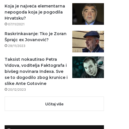
Koja je najveća elementarna
nepogoda koja je pogodila
Hrvatsku?
07/11/2021
Raskrinkavanje: Tko je Zoran
Šprajc ex Jovanović?
29/11/2023
Taksist nokautirao Petra
Vidova, voditelja Faktografa i
bivšeg novinara Indexa. Sve
se to dogodilo zbog krunice i
slike Ante Gotovine
20/12/2023
Učitaj više