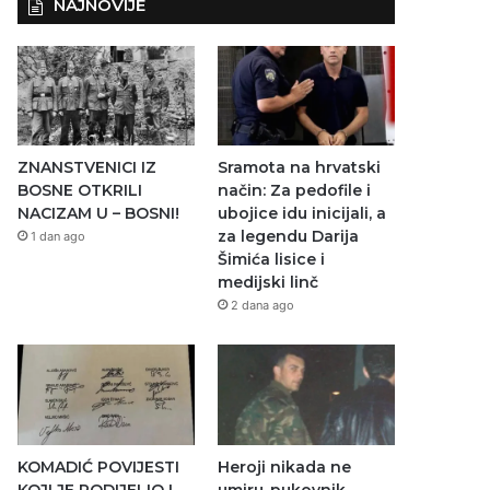
NAJNOVIJE
ZNANSTVENICI IZ
Sramota na hrvatski
BOSNE OTKRILI
način: Za pedofile i
NACIZAM U – BOSNI!
ubojice idu inicijali, a
za legendu Darija
1 dan ago
Šimića lisice i
medijski linč
2 dana ago
KOMADIĆ POVIJESTI
Heroji nikada ne
KOJI JE PODIJELIO I
umiru-pukovnik