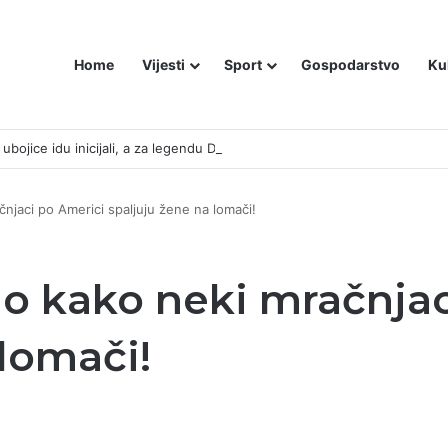
Home
Vijesti
Sport
Gospodarstvo
Ku
bojice idu inicijali, a za legendu Darija Šimića lisice i medijski linč
čnjaci po Americi spaljuju žene na lomači!
io kako neki mračnja
 lomači!