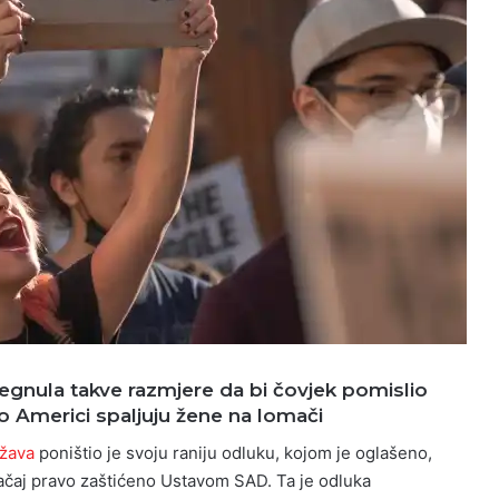
osegnula takve razmjere da bi čovjek pomislio
o Americi spaljuju žene na lomači
ržava
poništio je svoju raniju odluku, kojom je oglašeno,
ačaj pravo zaštićeno Ustavom SAD. Ta je odluka