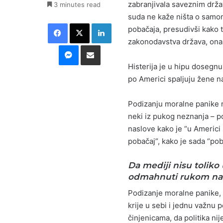
zabranjivala saveznim drž
3 minutes read
suda ne kaže ništa o samo
Facebook
X
LinkedIn
pobačaja, presudivši kako t
zakonodavstva država, ona 
Messenger
Podijeli putem E-maila
Histerija je u hipu dosegnu
po Americi spaljuju žene n
Podizanju moralne panike ne
neki iz pukog neznanja – po
naslove kako je “u Americi
pobačaj”, kako je sada “pob
Da mediji nisu toliko 
odmahnuti rukom na tu
Podizanje moralne panike, 
krije u sebi i jednu važnu 
činjenicama, da politika nije