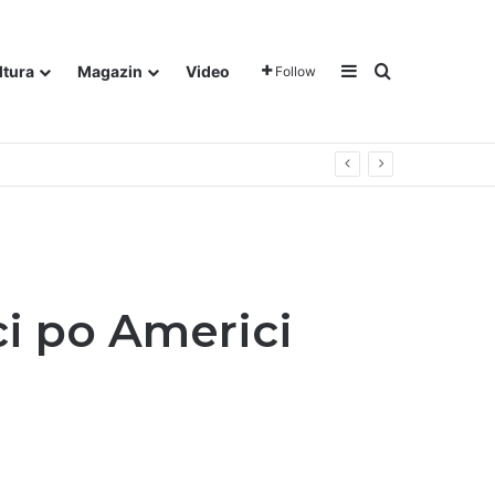
Sidebar
Traži
ltura
Magazin
Video
Follow
ci po Americi