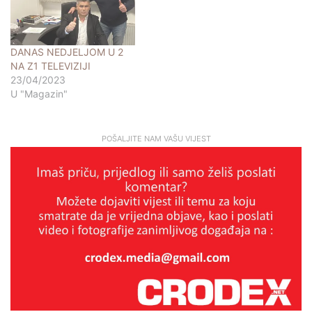
DANAS NEDJELJOM U 2
NA Z1 TELEVIZIJI
23/04/2023
U "Magazin"
POŠALJITE NAM VAŠU VIJEST