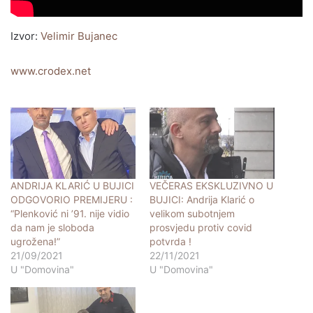
Izvor:
Velimir Bujanec
www.crodex.net
ANDRIJA KLARIĆ U BUJICI
VEČERAS EKSKLUZIVNO U
ODGOVORIO PREMIJERU :
BUJICI: Andrija Klarić o
“Plenković ni ’91. nije vidio
velikom subotnjem
da nam je sloboda
prosvjedu protiv covid
ugrožena!”
potvrda !
21/09/2021
22/11/2021
U "Domovina"
U "Domovina"