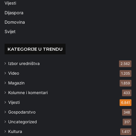
Vijesti
Dijaspora
Domovina
Svijet
KATEGORIJE U TRENDU
Izbor uredništva
2.562
Video
1.205
Magazin
1.859
Kolumne i komentari
433
Vijesti
6.841
Gospodarstvo
348
Uncategorized
317
Kultura
1.417