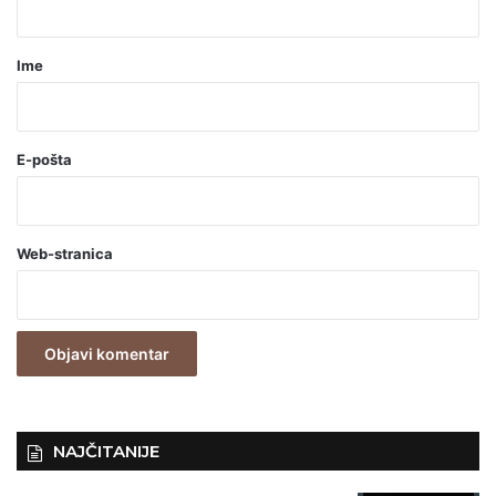
a
r
Ime
*
(
o
E-pošta
b
a
Web-stranica
v
e
z
n
o
)
NAJČITANIJE