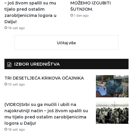
– još živom spalili su mu
MOŽEMO IZGUBITI
tijelo pred ostalim
ŠUTNJOM.
zarobljenicima logora u
1 dan ago
Dalju!
18 sati ago
Učitaj više
IZBOR UREDNIŠTVA
TRI DESETLJEĆA KRIKOVA OČAJNIKA
10 sati ago
(VIDEO)Srbi su ga mučili i ubili na
najokrutniji način – još živom spalili su
mu tijelo pred ostalim zarobljenicima
logora u Dalju!
18 sati ago