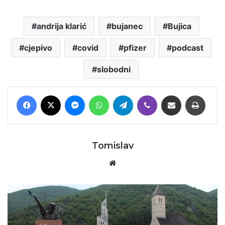
andrija klarić
bujanec
Bujica
cjepivo
covid
pfizer
podcast
slobodni
Facebook
X
Messenger
WhatsApp
Telegram
Viber
Podijeli putem E-maila
Printaj
Tomislav
Website