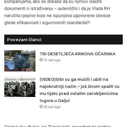
kompanijama, ako se dokaže da su njihovi vlastiti
dokumenti o istraživanju – autentični i da je Vlada RH
naručila cjepivo koje ne ispunjava ugovorene obveze
glede efikasnosti i sigurnosnih standarda?!
Povezani članci
TRI DESETLJEĆA KRIKOVA OČAJNIKA
10 sati ago
(VIDEO)Srbi su ga mučili i ubili na
najokrutniji način – još živom spalili su
mu tijelo pred ostalim zarobljenicima
logora u Dalju!
18 sati ago
Gostujući u Bujici, na Z1 televiziji, povodom tri godine