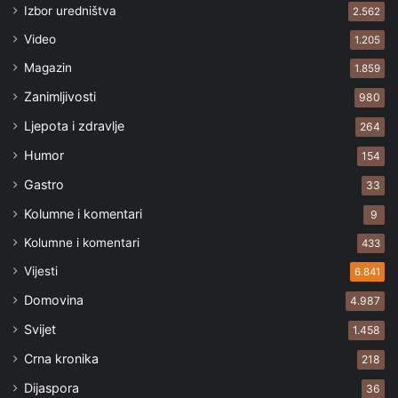
Izbor uredništva
2.562
Video
1.205
Magazin
1.859
Zanimljivosti
980
Ljepota i zdravlje
264
Humor
154
Gastro
33
Kolumne i komentari
9
Kolumne i komentari
433
Vijesti
6.841
Domovina
4.987
Svijet
1.458
Crna kronika
218
Dijaspora
36