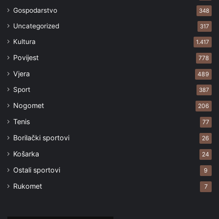
Gospodarstvo
348
Uncategorized
317
Kultura
1.417
Povijest
778
Vjera
489
Sport
387
Nogomet
206
Tenis
77
Borilački sportovi
26
Košarka
24
Ostali sportovi
9
Rukomet
7