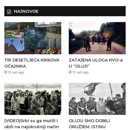
NAJNOVIJE
TRI DESETLJEĆA KRIKOVA
ZATAJENA ULOGA HVO-a
OČAJNIKA
U “OLUJI”
10 sati ago
12 sati ago
(VIDEO)Srbi su ga mučili i
OLUJU SMO DOBILI
ubili na najokrutniji način
ORUŽJEM. ISTINU