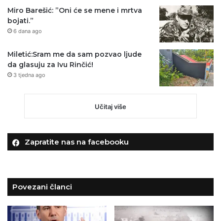
Miro Barešić: ”Oni će se mene i mrtva
bojati.”
6 dana ago
Miletić:Sram me da sam pozvao ljude
da glasuju za Ivu Rinčić!
3 tjedna ago
Učitaj više
Zapratite nas na facebooku
Povezani članci