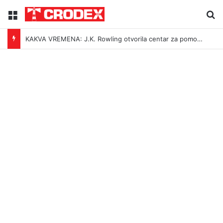
Menu
Tr
KAKVA VREMENA: J.K. Rowling otvorila centar za pomoć silovanim ženama, Amnesty ga proglasio “problematičnim”