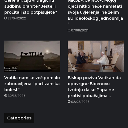
Generali, čiju vi tragičnu
NIKOLA GRMOJA:‘Mojoj
sudbinu branite? Jeste li
djeci nitko neće nametati
pročitali što potpisujete?
svoja uvjerenja; ne želim
EU ideološkog jednoumlja
22/04/2022
’
07/08/2021
Vratila nam se već pomalo
Biskup poziva Vatikan da
zaboravljena “partizanska
opovrgne Bidenovu
bolest“
tvrdnju da se Papa ne
protivi pobačajima…
30/12/2025
02/02/2023
Categories