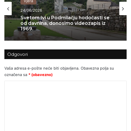
Vjera
24/06/2026
Svetom Ivi u Podmilačju hodočasti se
Domovina
od davnina, donosimo videozapis iz
22/06/2026
1969.
Odgovori
LAŽNI JUBILEJ
Vaša adresa e-pošte neće biti objavljena.
Obavezna polja su
označena sa
* (obavezno)
K
o
m
e
n
t