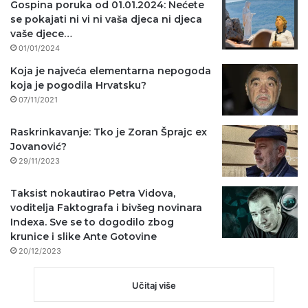
Gospina poruka od 01.01.2024: Nećete
se pokajati ni vi ni vaša djeca ni djeca
vaše djece…
01/01/2024
Koja je najveća elementarna nepogoda
koja je pogodila Hrvatsku?
07/11/2021
Raskrinkavanje: Tko je Zoran Šprajc ex
Jovanović?
29/11/2023
Taksist nokautirao Petra Vidova,
voditelja Faktografa i bivšeg novinara
Indexa. Sve se to dogodilo zbog
krunice i slike Ante Gotovine
20/12/2023
Učitaj više