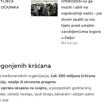
ETLJEĆA
(VIDEO)Srbi su ga
 OČAJNIKA
mučili i ubili na
najokrutniji način – još
živom spalili su mu
tijelo pred ostalim
zarobljenicima logora
u Dalju!
8 sati ago
ogonjenih kršćana
 međunarodnih organizacija,
čak 380 milijuna kršćana
iju, nasilje ili otvorene progone
.
 vjerska skupina na svijetu
, a posljednjih godina broj
e, obitelji nestaju, ljudi bivaju zatvarani i ubijani samo
o ime.