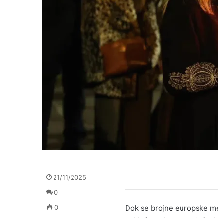
21/11/2025
0
Dok se brojne europske metr
0