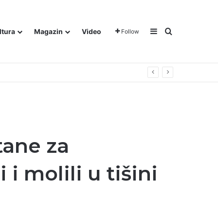
Sidebar
Traži
ltura
Magazin
Video
Follow
gora u Dalju!
tane za
i molili u tišini