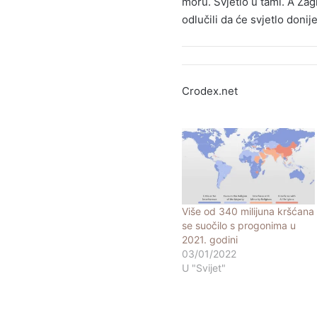
moru. Svjetlo u tami. A Zag
odlučili da će svjetlo donije
Crodex.net
Više od 340 milijuna kršćana
se suočilo s progonima u
2021. godini
03/01/2022
U "Svijet"