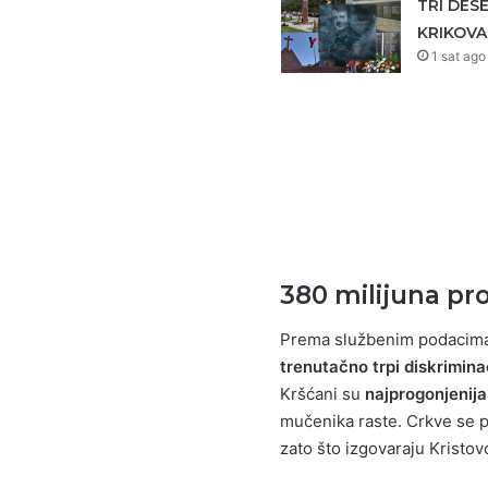
TRI DES
KRIKOVA
1 sat ago
380 milijuna pr
Prema službenim podacima
trenutačno trpi diskriminac
Kršćani su
najprogonjenija
mučenika raste. Crkve se pal
zato što izgovaraju Kristov