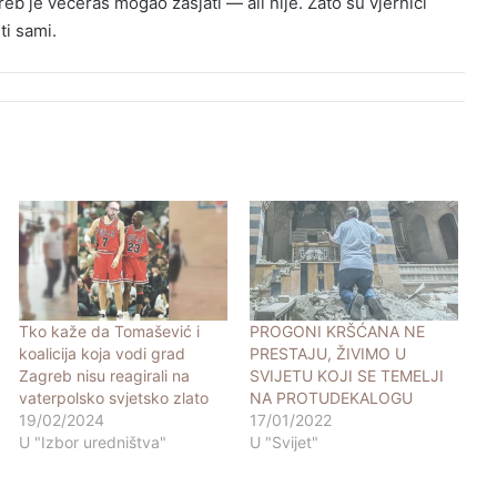
reb je večeras mogao zasjati — ali nije. Zato su vjernici
ti sami.
Tko kaže da Tomašević i
PROGONI KRŠĆANA NE
koalicija koja vodi grad
PRESTAJU, ŽIVIMO U
Zagreb nisu reagirali na
SVIJETU KOJI SE TEMELJI
vaterpolsko svjetsko zlato
NA PROTUDEKALOGU
19/02/2024
17/01/2022
U "Izbor uredništva"
U "Svijet"