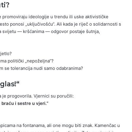
ti?
 promoviraju ideologije u trendu ili uske aktivističke
sto ponosi „uključivošću“. Ali kada je riječ o solidarnosti s
a svijetu — kršćanima — odgovor postaje šutnja,
vjetlo?
ima politički „nepoželjna“?
em se tolerancija nudi samo odabranima?
glas!“
 je progovorila. Vjernici su poručili:
braću i sestre u vjeri.“
mpicama na fontanama, ali one mogu biti znak. Kamenčac u