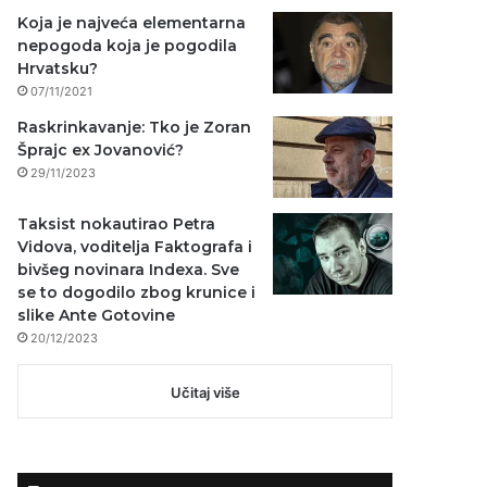
Koja je najveća elementarna
nepogoda koja je pogodila
Hrvatsku?
07/11/2021
Raskrinkavanje: Tko je Zoran
Šprajc ex Jovanović?
29/11/2023
Taksist nokautirao Petra
Vidova, voditelja Faktografa i
bivšeg novinara Indexa. Sve
se to dogodilo zbog krunice i
slike Ante Gotovine
20/12/2023
Učitaj više