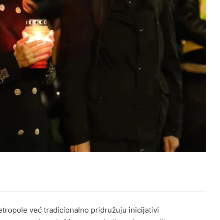
opole već tradicionalno pridružuju inicijativi