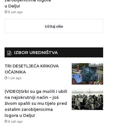
u Dalju!
8 sati ago
Učitaj više
IZBOR UREDNIŠTVA
TRI DESETLJEĆA KRIKOVA
OČAJNIKA
1 sat ago
(VIDEO)Srbi su ga mučili i ubili
na najokrutniji način – još
živom spalili su mu tijelo pred
ostalim zarobljenicima
logora u Dalju!
8 sati ago