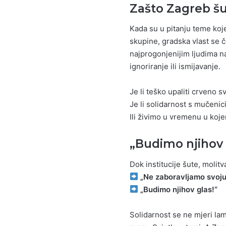
Zašto Zagreb šu
Kada su u pitanju teme koje
skupine, gradska vlast se če
najprogonjenijim ljudima n
ignoriranje ili ismijavanje.
Je li teško upaliti crveno s
Je li solidarnost s mučenic
Ili živimo u vremenu u koj
„Budimo njihov 
Dok institucije šute, molitva
„Ne zaboravljamo svoju 
„Budimo njihov glas!“
Solidarnost se ne mjeri la