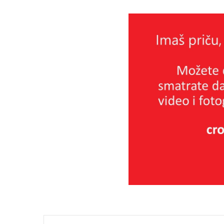
Facebook
X
Messenger
Podijeli putem E-maila
Printa