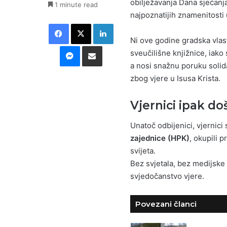
obilježavanja Dana sjećanj
1 minute read
najpoznatijih znamenitosti 
Facebook
X
LinkedIn
Ni ove godine gradska vlast 
Messenger
Podijeli putem E-maila
sveučilišne knjižnice, iako
a nosi snažnu poruku solida
zbog vjere u Isusa Krista.
Vjernici ipak do
Unatoč odbijenici, vjernici 
zajednice (HPK)
, okupili 
svijeta.
Bez svjetala, bez medijske
svjedočanstvo vjere.
Povezani članci