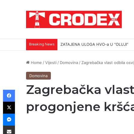
Breaking News
(VIDEO)Srbi su ga mučili i ubili na najokr
Home
/
Vijesti
/
Domovina
/
Zagrebačka vlast odbila osvije
Domovina
Zagrebačka vlast 
Facebook
X
progonjene kršćane
Messenger
Podijeli putem E-maila