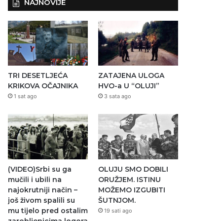
NAJNOVIJE
TRI DESETLJEĆA
ZATAJENA ULOGA
KRIKOVA OČAJNIKA
HVO-a U “OLUJI”
1 sat ago
3 sata ago
(VIDEO)Srbi su ga
OLUJU SMO DOBILI
mučili i ubili na
ORUŽJEM. ISTINU
najokrutniji način –
MOŽEMO IZGUBITI
još živom spalili su
ŠUTNJOM.
mu tijelo pred ostalim
19 sati ago
zarobljenicima logora