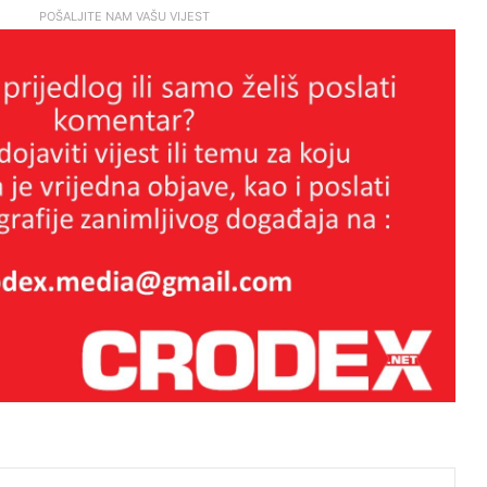
POŠALJITE NAM VAŠU VIJEST
Kristalna noć bjelopoljskih Hrvata
Brutalan govor Troskota koji je
istinom pokosio HDZ-ovce i ljevicu
za sva vremena
LAŽNI JUBILEJ
Tko štiti nasilne migrante? Slučaj
Egipćanina otvara ozbiljna pitanja o
radu institucija
j