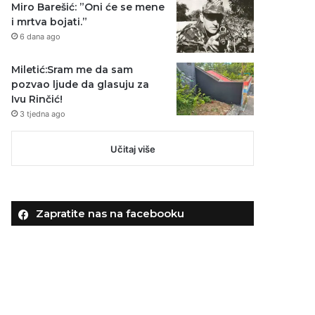
Miro Barešić: ”Oni će se mene
i mrtva bojati.”
6 dana ago
Miletić:Sram me da sam
pozvao ljude da glasuju za
Ivu Rinčić!
3 tjedna ago
Učitaj više
Zapratite nas na facebooku