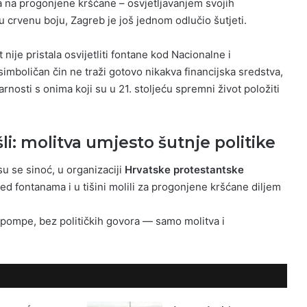
a na progonjene kršćane – osvjetljavanjem svojih
u crvenu boju, Zagreb je još jednom odlučio šutjeti.
nije pristala osvijetliti fontane kod Nacionalne i
 simboličan čin ne traži gotovo nikakva financijska sredstva,
rnosti s onima koji su u 21. stoljeću spremni život položiti
šli: molitva umjesto šutnje politike
su se sinoć, u organizaciji
Hrvatske protestantske
pred fontanama i u tišini molili za progonjene kršćane diljem
 pompe, bez političkih govora — samo molitva i