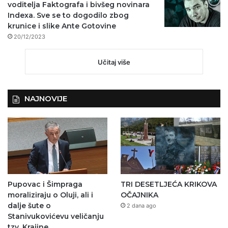
voditelja Faktografa i bivšeg novinara
Indexa. Sve se to dogodilo zbog
krunice i slike Ante Gotovine
20/12/2023
Učitaj više
NAJNOVIJE
Pupovac i Šimpraga
TRI DESETLJEĆA KRIKOVA
moraliziraju o Oluji, ali i
OČAJNIKA
dalje šute o
2 dana ago
Stanivukovićevu veličanju
tzv. Krajine