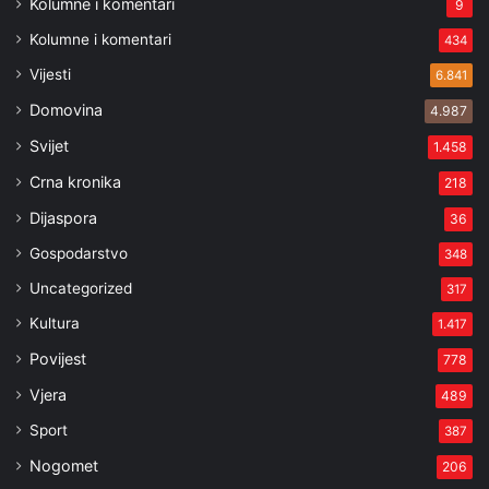
Kolumne i komentari
9
Kolumne i komentari
434
Vijesti
6.841
Domovina
4.987
Svijet
1.458
Crna kronika
218
Dijaspora
36
Gospodarstvo
348
Uncategorized
317
Kultura
1.417
Povijest
778
Vjera
489
Sport
387
Nogomet
206