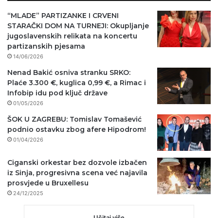
“MLADE” PARTIZANKE I CRVENI
STARAČKI DOM NA TURNEJI: Okupljanje
jugoslavenskih relikata na koncertu
partizanskih pjesama
14/06/2026
Nenad Bakić osniva stranku SRKO:
Plaće 3.300 €, kuglica 0,99 €, a Rimac i
Infobip idu pod ključ države
01/05/2026
ŠOK U ZAGREBU: Tomislav Tomašević
podnio ostavku zbog afere Hipodrom!
01/04/2026
Ciganski orkestar bez dozvole izbačen
iz Sinja, progresivna scena već najavila
prosvjede u Bruxellesu
24/12/2025
Učitaj više