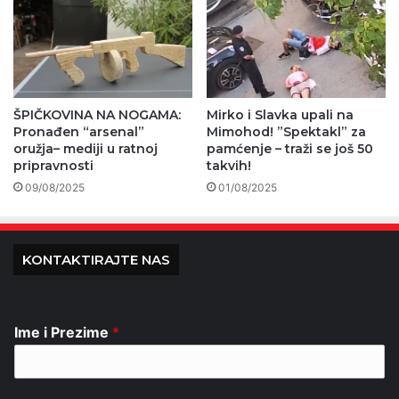
ŠPIČKOVINA NA NOGAMA:
Mirko i Slavka upali na
Pronađen “arsenal”
Mimohod! ”Spektakl” za
oružja– mediji u ratnoj
pamćenje – traži se još 50
pripravnosti
takvih!
09/08/2025
01/08/2025
KONTAKTIRAJTE NAS
Ime i Prezime
*