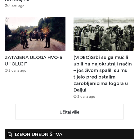
8 sati ago
ZATAJENA ULOGA HVO-a
(VIDEO)Srbi su ga mučili i
U “OLUJI”
ubili na najokrutniji način
– još živom spalili su mu
2 dana ago
tijelo pred ostalim
zarobljenicima logora u
Dalju!
2 dana ago
Učitaj više
IZBOR UREDNIŠTVA