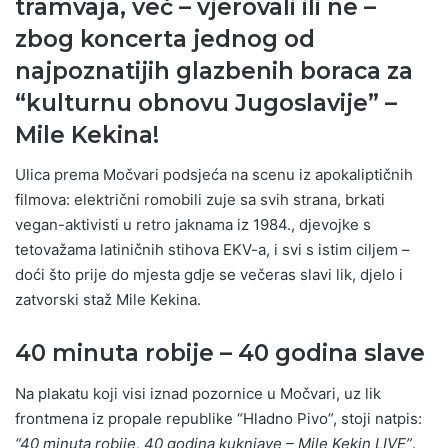
tramvaja, već – vjerovali ili ne –
zbog koncerta jednog od
najpoznatijih glazbenih boraca za
“kulturnu obnovu Jugoslavije” –
Mile Kekina!
Ulica prema Močvari podsjeća na scenu iz apokaliptičnih
filmova: električni romobili zuje sa svih strana, brkati
vegan-aktivisti u retro jaknama iz 1984., djevojke s
tetovažama latiničnih stihova EKV-a, i svi s istim ciljem –
doći što prije do mjesta gdje se večeras slavi lik, djelo i
zatvorski staž Mile Kekina.
40 minuta robije – 40 godina slave
Na plakatu koji visi iznad pozornice u Močvari, uz lik
frontmena iz propale republike “Hladno Pivo”, stoji natpis:
“40 minuta robije, 40 godina kuknjave – Mile Kekin LIVE”
.