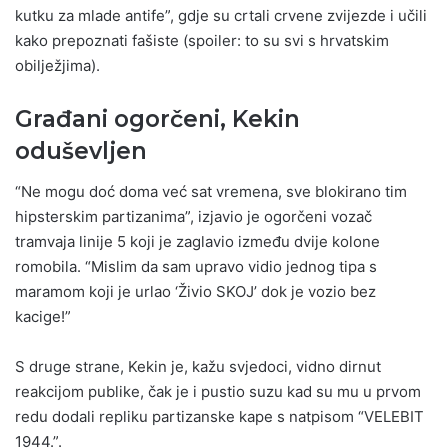
kutku za mlade antife”, gdje su crtali crvene zvijezde i učili
kako prepoznati fašiste (spoiler: to su svi s hrvatskim
obilježjima).
Građani ogorčeni, Kekin
oduševljen
“Ne mogu doć doma već sat vremena, sve blokirano tim
hipsterskim partizanima”, izjavio je ogorčeni vozač
tramvaja linije 5 koji je zaglavio između dvije kolone
romobila. “Mislim da sam upravo vidio jednog tipa s
maramom koji je urlao ‘Živio SKOJ’ dok je vozio bez
kacige!”
S druge strane, Kekin je, kažu svjedoci, vidno dirnut
reakcijom publike, čak je i pustio suzu kad su mu u prvom
redu dodali repliku partizanske kape s natpisom “VELEBIT
1944.”.