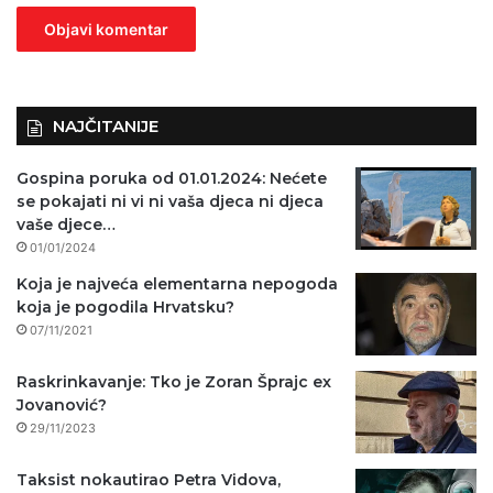
n
o
)
NAJČITANIJE
Gospina poruka od 01.01.2024: Nećete
se pokajati ni vi ni vaša djeca ni djeca
vaše djece…
01/01/2024
Koja je najveća elementarna nepogoda
koja je pogodila Hrvatsku?
07/11/2021
Raskrinkavanje: Tko je Zoran Šprajc ex
Jovanović?
29/11/2023
Taksist nokautirao Petra Vidova,