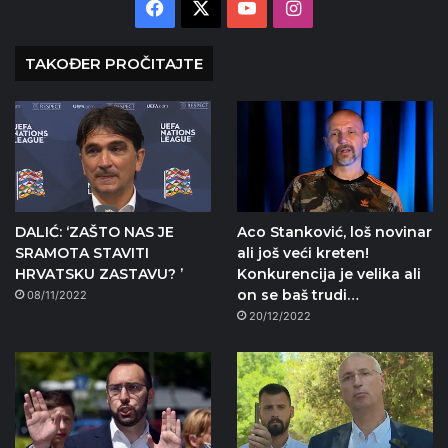
Facebook
X
YouTube
Instagram
TAKOĐER PROČITAJTE
DALIĆ: ‘ZAŠTO NAS JE
Aco Stanković, loš novinar
SRAMOTA STAVITI
ali još veći kreten!
HRVATSKU ZASTAVU? ’
Konkurencija je velika ali
on se baš trudi…
08/11/2022
20/12/2022