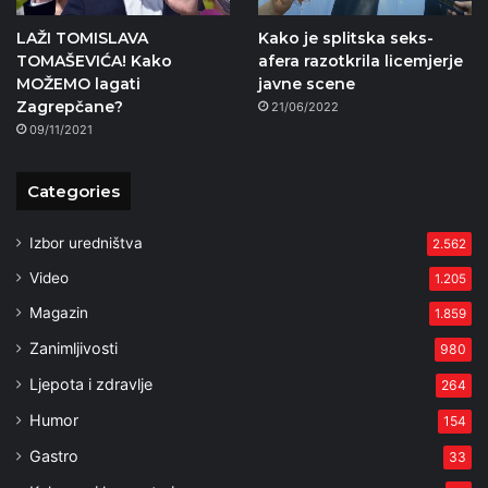
LAŽI TOMISLAVA
Kako je splitska seks-
TOMAŠEVIĆA! Kako
afera razotkrila licemjerje
MOŽEMO lagati
javne scene
Zagrepčane?
21/06/2022
09/11/2021
Categories
Izbor uredništva
2.562
Video
1.205
Magazin
1.859
Zanimljivosti
980
Ljepota i zdravlje
264
Humor
154
Gastro
33