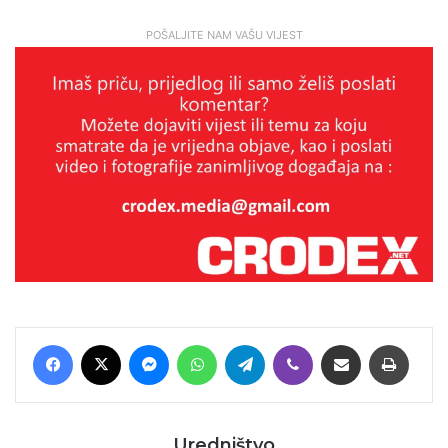
POŠALJITE NAM VAŠU VIJEST
Facebook
X
Messenger
WhatsApp
Telegram
Viber
Podijeli putem E-maila
Printaj
Uredništvo