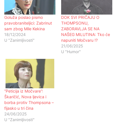
Goluža poslao pismo
DOK SVI PRIČAJU O
pravobraniteljici: Zabrinut
THOMPSONU,
sam zbog Mile Kekina
ZABORAVLJA SE NA
18/12/2024
NAŠEG MILUTINA: Tko će
U "Zanimljivosti"
napuniti Močvaru !?
21/06/2025
U "Humor"
“Peticija iz Močvare”:
Škaričić, Nova ljevica i
borba protiv Thompsona –
fijasko u tri čina
24/06/2025
U "Zanimljivosti"