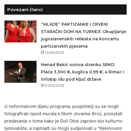
Povezani članci
“MLADE” PARTIZANKE I CRVENI
STARAČKI DOM NA TURNEJI: Okupljanje
jugoslavenskih relikata na koncertu
partizanskih pjesama
14/06/2026
Nenad Bakić osniva stranku SRKO:
Plaće 3.300 €, kuglica 0,99 €, a Rimac i
Infobip idu pod ključ države
01/05/2026
U neformalnom dijelu programa, posjetitelji su se mogli
fotografirati ispod murala s likom Jovanke Broz, poslušati
predavanje o tome kako je Goli Otok zapravo bio kulturno
ljetovalište, a najmlađi su mogli sudjelovati u “Kekinovom