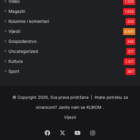
Video
1.205
Magazin
1.859
Kolumne i komentari
434
Vijesti
6.841
Gospodarstvo
348
Uncategorized
317
Kultura
1.417
Sport
387
© Copyright 2026, Sva prava pridržana |
Imate potrebu za
stranicom? Javite nam se KLIKOM .
Vijesti
Facebook
X
YouTube
Instagram