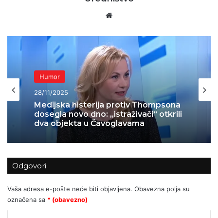
Website
Humor
28/11/2025
Medijska histerija protiv Thompsona
dosegla novo dno: „istraživači“ otkrili
dva objekta u Čavoglavama
Odgovori
Vaša adresa e-pošte neće biti objavljena.
Obavezna polja su
označena sa
* (obavezno)
K