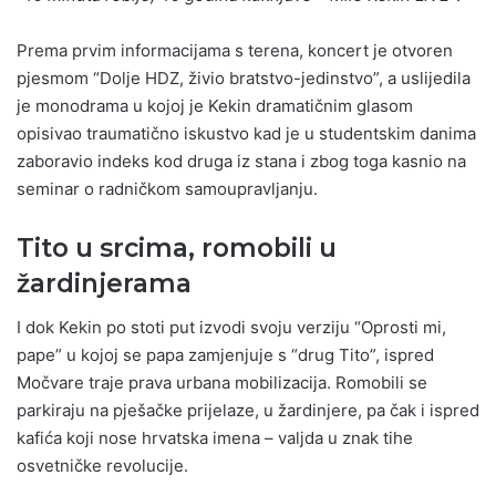
Prema prvim informacijama s terena, koncert je otvoren
pjesmom “Dolje HDZ, živio bratstvo-jedinstvo”, a uslijedila
je monodrama u kojoj je Kekin dramatičnim glasom
opisivao traumatično iskustvo kad je u studentskim danima
zaboravio indeks kod druga iz stana i zbog toga kasnio na
seminar o radničkom samoupravljanju.
Tito u srcima, romobili u
žardinjerama
I dok Kekin po stoti put izvodi svoju verziju “Oprosti mi,
pape” u kojoj se papa zamjenjuje s “drug Tito”, ispred
Močvare traje prava urbana mobilizacija. Romobili se
parkiraju na pješačke prijelaze, u žardinjere, pa čak i ispred
kafića koji nose hrvatska imena – valjda u znak tihe
osvetničke revolucije.