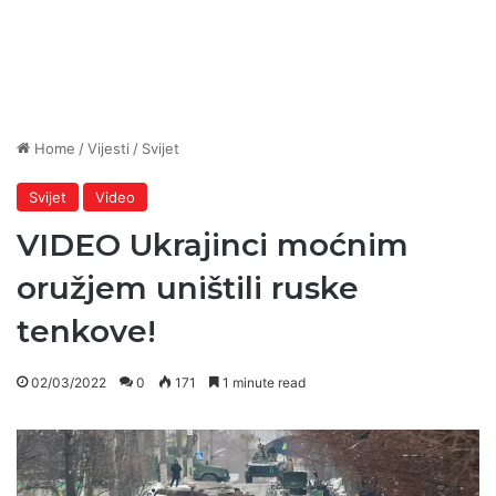
Home
/
Vijesti
/
Svijet
Svijet
Video
VIDEO Ukrajinci moćnim
oružjem uništili ruske
tenkove!
02/03/2022
0
171
1 minute read