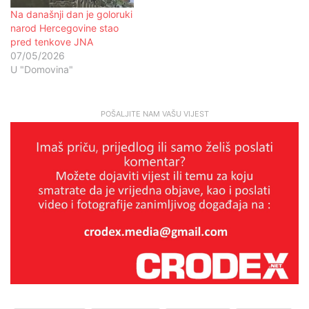
Na današnji dan je goloruki
narod Hercegovine stao
pred tenkove JNA
07/05/2026
U "Domovina"
POŠALJITE NAM VAŠU VIJEST