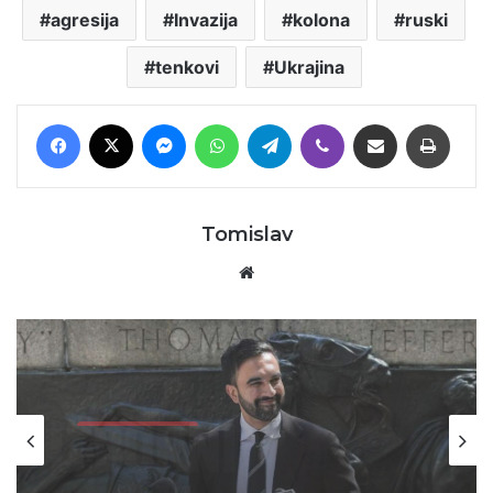
agresija
Invazija
kolona
ruski
tenkovi
Ukrajina
Facebook
X
Messenger
WhatsApp
Telegram
Viber
Podijeli putem E-maila
Printaj
Tomislav
Website
Gospodarstvo
15/03/2026
Porez od 50% na nasljedstvo: nova