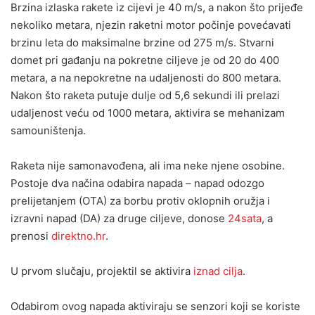
Brzina izlaska rakete iz cijevi je 40 m/s, a nakon što prijeđe
nekoliko metara, njezin raketni motor počinje povećavati
brzinu leta do maksimalne brzine od 275 m/s. Stvarni
domet pri gađanju na pokretne ciljeve je od 20 do 400
metara, a na nepokretne na udaljenosti do 800 metara.
Nakon što raketa putuje dulje od 5,6 sekundi ili prelazi
udaljenost veću od 1000 metara, aktivira se mehanizam
samouništenja.
Raketa nije samonavođena, ali ima neke njene osobine.
Postoje dva načina odabira napada – napad odozgo
prelijetanjem (OTA) za borbu protiv oklopnih oružja i
izravni napad (DA) za druge ciljeve, donose
24sata
, a
prenosi
direktno.hr
.
U prvom slučaju, projektil se aktivira
iznad cilja
.
Odabirom ovog napada aktiviraju se senzori koji se koriste