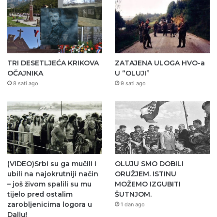
TRI DESETLJEĆA KRIKOVA
ZATAJENA ULOGA HVO-a
OČAJNIKA
U “OLUJI”
8 sati ago
9 sati ago
(VIDEO)Srbi su ga mučili i
OLUJU SMO DOBILI
ubili na najokrutniji način
ORUŽJEM. ISTINU
– još živom spalili su mu
MOŽEMO IZGUBITI
tijelo pred ostalim
ŠUTNJOM.
zarobljenicima logora u
1 dan ago
Dalju!