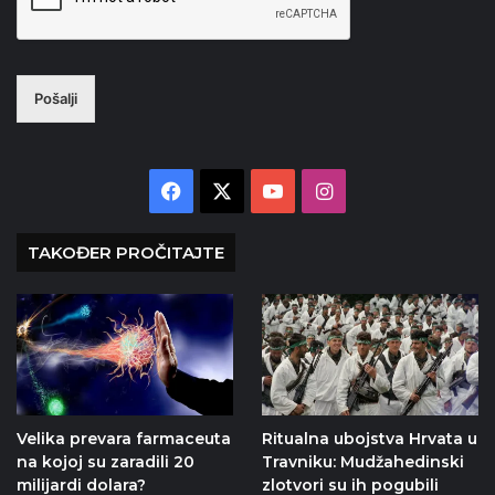
Pošalji
Facebook
X
YouTube
Instagram
TAKOĐER PROČITAJTE
Velika prevara farmaceuta
Ritualna ubojstva Hrvata u
na kojoj su zaradili 20
Travniku: Mudžahedinski
milijardi dolara?
zlotvori su ih pogubili