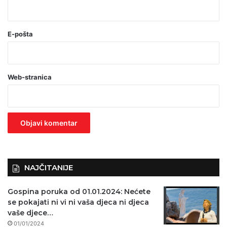
*
(
o
E-pošta
b
a
Web-stranica
v
e
z
n
o
)
NAJČITANIJE
Gospina poruka od 01.01.2024: Nećete
se pokajati ni vi ni vaša djeca ni djeca
vaše djece…
01/01/2024