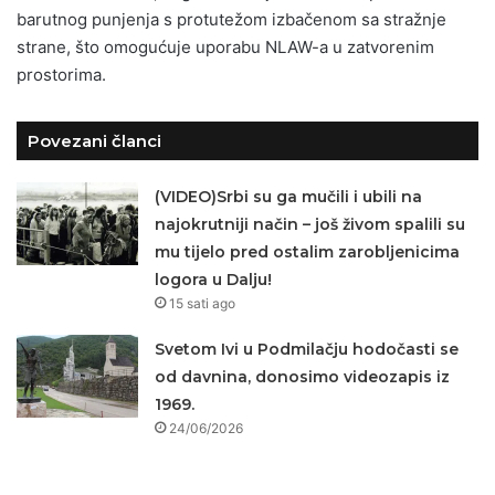
barutnog punjenja s protutežom izbačenom sa stražnje
strane, što omogućuje uporabu NLAW-a u zatvorenim
prostorima.
Povezani članci
(VIDEO)Srbi su ga mučili i ubili na
najokrutniji način – još živom spalili su
mu tijelo pred ostalim zarobljenicima
logora u Dalju!
15 sati ago
Svetom Ivi u Podmilačju hodočasti se
od davnina, donosimo videozapis iz
1969.
24/06/2026