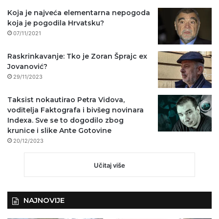
Koja je najveća elementarna nepogoda
koja je pogodila Hrvatsku?
07/11/2021
Raskrinkavanje: Tko je Zoran Šprajc ex
Jovanović?
29/11/2023
Taksist nokautirao Petra Vidova,
voditelja Faktografa i bivšeg novinara
Indexa. Sve se to dogodilo zbog
krunice i slike Ante Gotovine
20/12/2023
Učitaj više
NAJNOVIJE