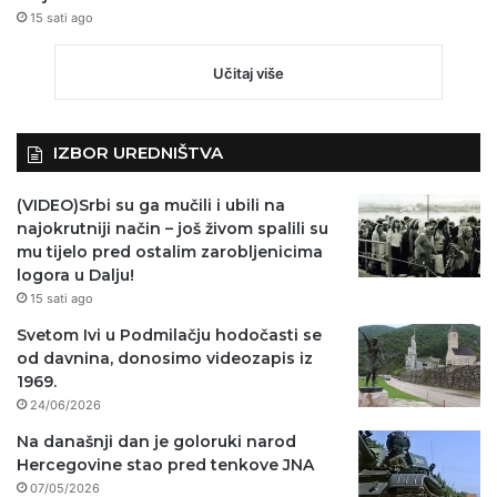
15 sati ago
Učitaj više
IZBOR UREDNIŠTVA
(VIDEO)Srbi su ga mučili i ubili na
najokrutniji način – još živom spalili su
mu tijelo pred ostalim zarobljenicima
logora u Dalju!
15 sati ago
Svetom Ivi u Podmilačju hodočasti se
od davnina, donosimo videozapis iz
1969.
24/06/2026
Na današnji dan je goloruki narod
Hercegovine stao pred tenkove JNA
07/05/2026