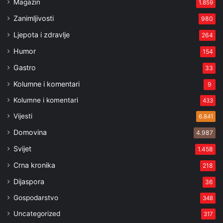
Magazin
1.859
Zanimljivosti
980
Ljepota i zdravlje
264
Humor
154
Gastro
33
Kolumne i komentari
9
Kolumne i komentari
433
Vijesti
6.841
Domovina
4.987
Svijet
1.458
Crna kronika
218
Dijaspora
36
Gospodarstvo
348
Uncategorized
317