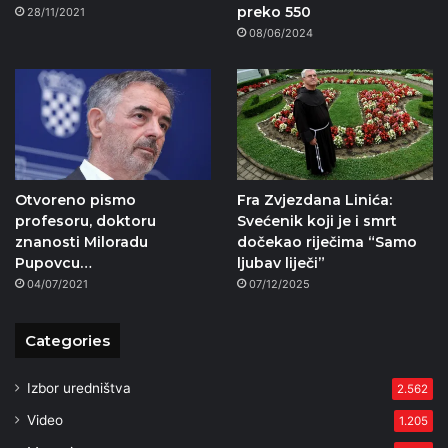
preko 550
28/11/2021
08/06/2024
Otvoreno pismo
Fra Zvjezdana Linića:
profesoru, doktoru
Svećenik koji je i smrt
znanosti Miloradu
dočekao riječima “Samo
Pupovcu…
ljubav liječi”
04/07/2021
07/12/2025
Categories
Izbor uredništva
2.562
Video
1.205