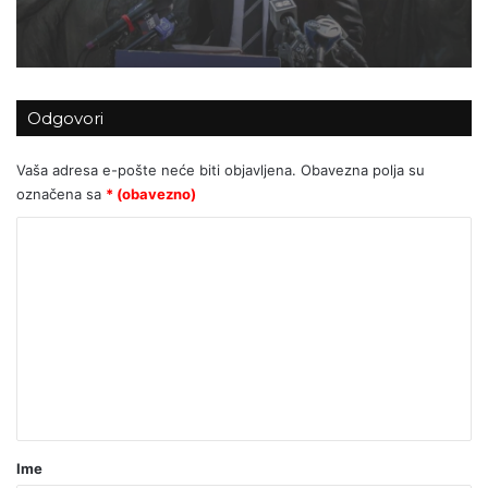
socijalistička ideja koja će srednju
klasu pretvoriti u podstanare
Odgovori
Vaša adresa e-pošte neće biti objavljena.
Obavezna polja su
označena sa
* (obavezno)
K
o
m
e
n
t
a
r
Ime