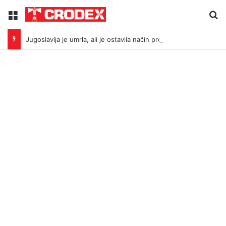
Menu
Tr
Jugoslavija je umrla, ali je ostavila način proizvodnje neprijatelja: Što povezuje Bleiburg i Srebrenicu?