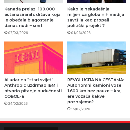
Kanada prelazi 100.000
Kako je nekadašnja
eutanaziranih: država koja
miljenica globalnih medija
je obećala blagostanje
završila kao propali
danas nudi – smrt
politički projekt ?
07/03/2026
01/03/2026
AI udar na ”stari svijet”:
REVOLUCIJA NA CESTAMA:
Anthropic uzdrmao IBM i
Autonomni kamioni voze
otvorio pitanje budućnosti
1.600 km bez pauze – kraj
COBOL-a
ere vozača kakve
poznajemo?
24/02/2026
15/02/2026