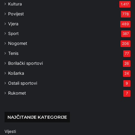
Kultura
1.417
Povijest
778
Vjera
489
Sport
387
Nogomet
206
Tenis
77
Borilački sportovi
26
Košarka
24
Ostali sportovi
9
Rukomet
7
NAJČITANIJE KATEGORIJE
Vijesti