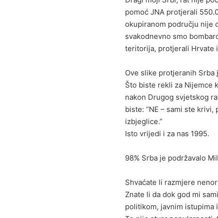
pomoć JNA protjerali 550.00
okupiranom području nije os
svakodnevno smo bombardir
teritorija, protjerali Hrvate 
Ove slike protjeranih Srba 
Što biste rekli za Nijemce k
nakon Drugog svjetskog rata
biste: “NE – sami ste krivi, 
izbjeglice.”
Isto vrijedi i za nas 1995.
98% Srba je podržavalo Mil
Shvaćate li razmjere nenor
Znate li da dok god mi sam
politikom, javnim istupima