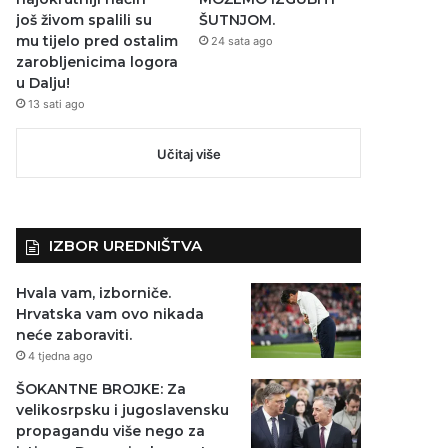
još živom spalili su
ŠUTNJOM.
mu tijelo pred ostalim
24 sata ago
zarobljenicima logora
u Dalju!
13 sati ago
Učitaj više
IZBOR UREDNIŠTVA
Hvala vam, izborniče.
Hrvatska vam ovo nikada
neće zaboraviti.
4 tjedna ago
ŠOKANTNE BROJKE: Za
velikosrpsku i jugoslavensku
propagandu više nego za