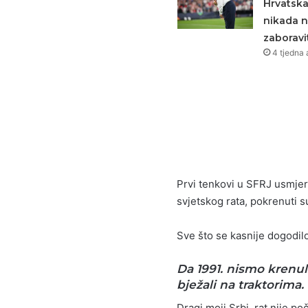
Hrvatsk
nikada 
zaboravit
4 tjedna 
Prvi tenkovi u SFRJ usmjer
svjetskog rata, pokrenuti s
Sve što se kasnije dogodil
Da 1991. nismo krenul
bježali na traktorima.
Dragi moji Srbi, rat nije p