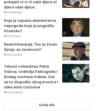
pokajati ni vi ni vaša djeca ni
djeca vaše djece…
01/01/2024
Koja je najveća elementarna
nepogoda koja je pogodila
Hrvatsku?
07/11/2021
Raskrinkavanje: Tko je Zoran
Šprajc ex Jovanović?
29/11/2023
Taksist nokautirao Petra
Vidova, voditelja Faktografa i
bivšeg novinara Indexa. Sve
se to dogodilo zbog krunice i
slike Ante Gotovine
20/12/2023
Učitaj više