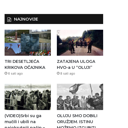
NAJNOVIJE
TRI DESETLJEĆA
ZATAJENA ULOGA
KRIKOVA OČAJNIKA
HVO-a U “OLUJI”
6 sati ago
8 sati ago
(VIDEO)Srbi su ga
OLUJU SMO DOBILI
mučili i ubili na
ORUŽJEM. ISTINU
najokrutniji način –
MOŽEMO IZGUBITI