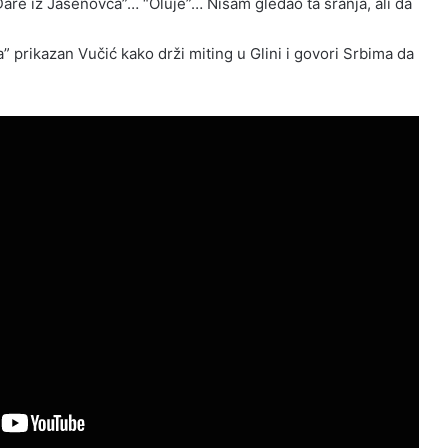
Dare iz Jasenovca”… “Oluje”… Nisam gledao ta sranja, ali da
a” prikazan Vučić kako drži miting u Glini i govori Srbima da