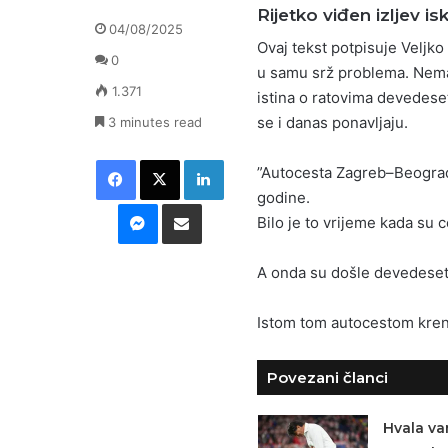
Rijetko viđen izljev isk
04/08/2025
Ovaj tekst potpisuje Veljko
0
u samu srž problema. Nema 
1.371
istina o ratovima devedeset
se i danas ponavljaju.
3 minutes read
Facebook
X
LinkedIn
”Autocesta Zagreb–Beograd, 
godine.
Messenger
Podijeli putem E-maila
Bilo je to vrijeme kada su c
A onda su došle devedeset
Istom tom autocestom krenu
Povezani članci
Hvala va