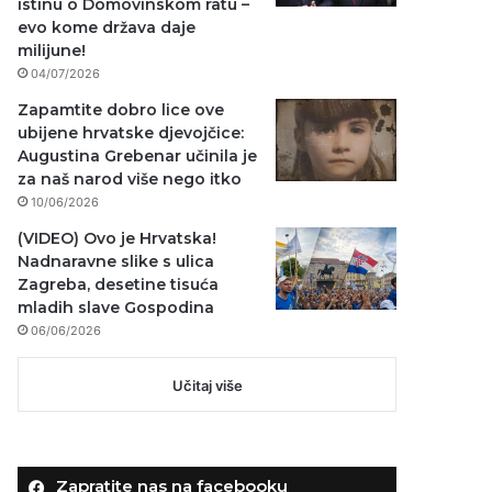
istinu o Domovinskom ratu –
evo kome država daje
milijune!
04/07/2026
Zapamtite dobro lice ove
ubijene hrvatske djevojčice:
Augustina Grebenar učinila je
za naš narod više nego itko
10/06/2026
(VIDEO) Ovo je Hrvatska!
Nadnaravne slike s ulica
Zagreba, desetine tisuća
mladih slave Gospodina
06/06/2026
Učitaj više
Zapratite nas na facebooku