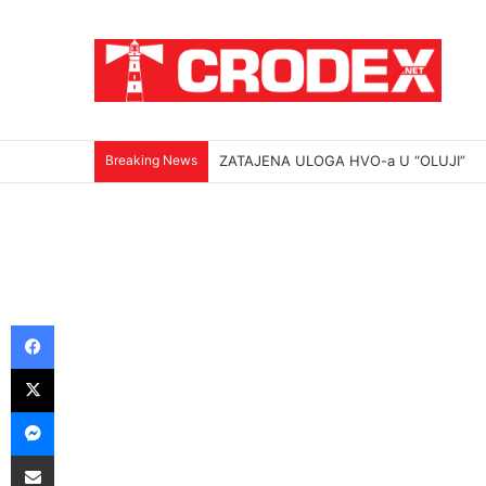
Breaking News
ZATAJENA ULOGA HVO-a U “OLUJI”
Facebook
X
Messenger
Podijeli putem E-maila