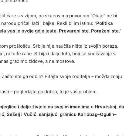
to je nužnost.
olitičare s vizijom, na skupovima povodom “Oluje” ne bi
odu pričali laži i bajke. Rekli bi im istinu:
“Politika
a vas je ovdje gdje jeste. Prevareni ste. Poraženi ste.”
skom prošlošću. Srbija nije naučila ništa iz svojih poraza.
e, ni tuđe rane. Srbija i dalje luta, boji se suočavanja s
 Danas gradimo zidove, a ne mostove.
 Zašto ste ga odbili? Pitajte svoje roditelje – možda znaju
vlasti – pogledajte ga dobro, tu je vaš problem.
 izbjeglice i dalje živjele na svojim imanjima u Hrvatskoj, da
vić, Šešelj i Vučić, sanjajući granicu Karlobag–Ogulin–