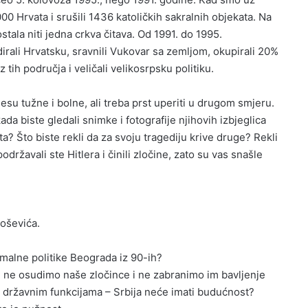
0 Hrvata i srušili 1436 katoličkih sakralnih objekata. Na
tala niti jedna crkva čitava. Od 1991. do 1995.
ali Hrvatsku, sravnili Vukovar sa zemljom, okupirali 20%
iz tih područja i veličali velikosrpsku politiku.
jesu tužne i bolne, ali treba prst uperiti u drugom smjeru.
ada biste gledali snimke i fotografije njihovih izbjeglica
? Što biste rekli da za svoju tragediju krive druge? Rekli
podržavali ste Hitlera i činili zločine, zato su vas snašle
oševića.
malne politike Beograda iz 90-ih?
i ne osudimo naše zločince i ne zabranimo im bavljenje
 i državnim funkcijama – Srbija neće imati budućnost?