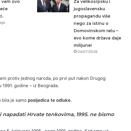
a vam ovo
Za velikosrpsku i
neće
jugoslavensku
i.
propagandu više
ago
nego za istinu o
Domovinskom ratu –
evo kome država daje
milijune!
04/07/2026
eni protiv jednog naroda, po prvi put nakon Drugog
u 1991. godine – iz Beograda.
o bila je samo
posljedica te odluke.
i napadati Hrvate tenkovima, 1995. ne bismo
očeo 5. kolovoza 1995., nego 1991. godine. Kad smo uz