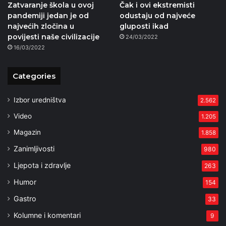
Zatvaranje škola u ovoj
Čak i ovi ekstremisti
pandemiji jedan je od
odustaju od najveće
najvećih zločina u
gluposti ikad
povijesti naše civilizacije
24/03/2022
16/03/2022
Categories
Izbor uredništva
2.562
Video
1.205
Magazin
1.858
Zanimljivosti
980
Ljepota i zdravlje
263
Humor
154
Gastro
33
Kolumne i komentari
9