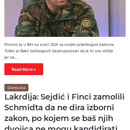
Ponovo je u BiH na sceni SDA sa svojim prijedlogom kadrova.
Toliko je Bakir Izetbegović beskrupulozan da je to sve očitije
jer za…
Read More »
Domovina
Lakrdija: Sejdić i Finci zamolili
Schmidta da ne dira izborni
zakon, po kojem se baš njih
dvojica ne mogu kandidirati