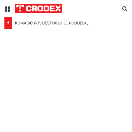
Menu
Tr
KOMADIĆ POVIJESTI KOJI JE PODIJELIO I UJEDINIO HRVATSKU