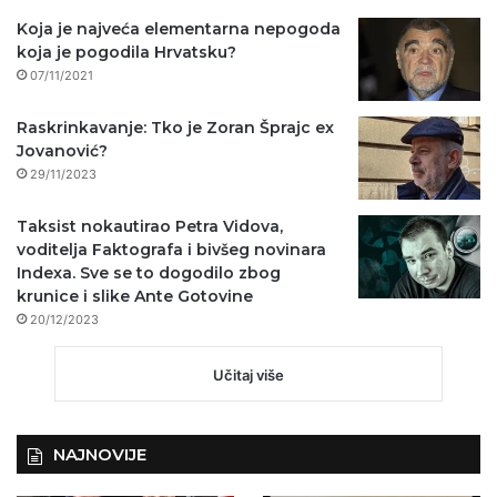
Koja je najveća elementarna nepogoda
koja je pogodila Hrvatsku?
07/11/2021
Raskrinkavanje: Tko je Zoran Šprajc ex
Jovanović?
29/11/2023
Taksist nokautirao Petra Vidova,
voditelja Faktografa i bivšeg novinara
Indexa. Sve se to dogodilo zbog
krunice i slike Ante Gotovine
20/12/2023
Učitaj više
NAJNOVIJE