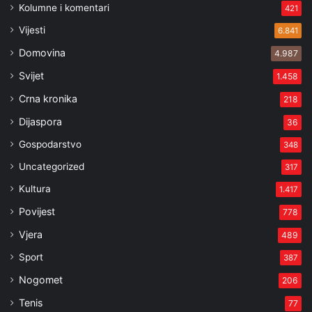
Kolumne i komentari
421
Vijesti
6.841
Domovina
4.987
Svijet
1.458
Crna kronika
218
Dijaspora
36
Gospodarstvo
348
Uncategorized
317
Kultura
1.417
Povijest
778
Vjera
489
Sport
387
Nogomet
206
Tenis
77