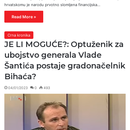
hrvatskomu je narodu prvotno slomljena financijska…
Read More »
Crna kronika
JE LI MOGUĆE?: Optuženik za
ubojstvo generala Vlade
Šantića postaje gradonačelnik
Bihaća?
04/01/2023
0
493