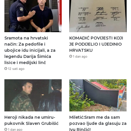
Sramota na hrvatski
KOMADIĆ POVIJESTI KOJI
način: Za pedofile i
JE PODIJELIO I UJEDINIO
ubojice idu inicijali, a za
HRVATSKU
legendu Darija Šimića
1 dan ago
lisice i medijski linč
12 sati ago
Heroji nikada ne umiru-
Miletić:Sram me da sam
pukovnik Slaven Grubišić
pozvao ljude da glasuju za
Ivu Rinčić!
1 dan ago