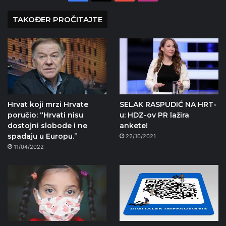
TAKOĐER PROČITAJTE
Hrvat koji mrzi Hrvate
SELAK RASPUDIĆ NA HRT-
poručio: “Hrvati nisu
u: HDZ-ov PR lažira
dostojni slobode i ne
ankete!
spadaju u Europu.”
22/10/2021
11/04/2022