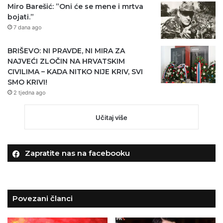
Miro Barešić: ”Oni će se mene i mrtva
bojati.”
7 dana ago
BRIŠEVO: NI PRAVDE, NI MIRA ZA
NAJVEĆI ZLOČIN NA HRVATSKIM
CIVILIMA – KADA NITKO NIJE KRIV, SVI
SMO KRIVI!
2 tjedna ago
Učitaj više
Zapratite nas na facebooku
Povezani članci