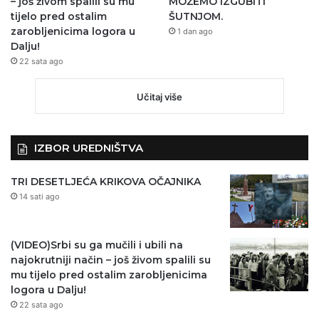
– još živom spalili su mu
MOŽEMO IZGUBITI
tijelo pred ostalim
ŠUTNJOM.
zarobljenicima logora u
1 dan ago
Dalju!
22 sata ago
Učitaj više
IZBOR UREDNIŠTVA
TRI DESETLJEĆA KRIKOVA OČAJNIKA
14 sati ago
(VIDEO)Srbi su ga mučili i ubili na
najokrutniji način – još živom spalili su
mu tijelo pred ostalim zarobljenicima
logora u Dalju!
22 sata ago