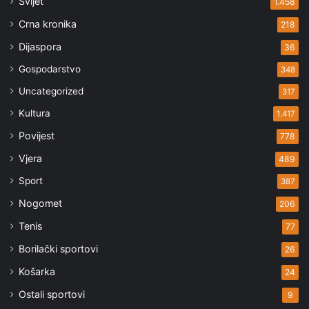
Svijet
1.458
Crna kronika
218
Dijaspora
36
Gospodarstvo
348
Uncategorized
317
Kultura
1.417
Povijest
778
Vjera
489
Sport
387
Nogomet
206
Tenis
77
Borilački sportovi
26
Košarka
24
Ostali sportovi
9