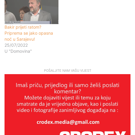
Bakir prijeti ratom?
Priprema se jako opasna
noć u Sarajevu!
25/07/2022
U "Domovina"
POŠALJITE NAM VAŠU VIJEST