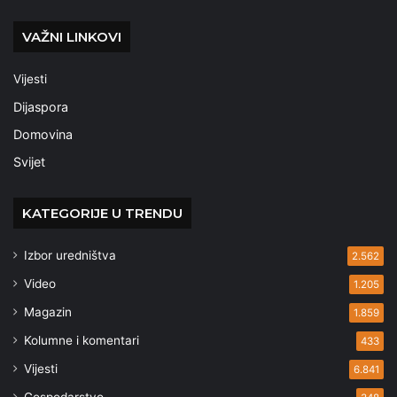
VAŽNI LINKOVI
Vijesti
Dijaspora
Domovina
Svijet
KATEGORIJE U TRENDU
Izbor uredništva
2.562
Video
1.205
Magazin
1.859
Kolumne i komentari
433
Vijesti
6.841