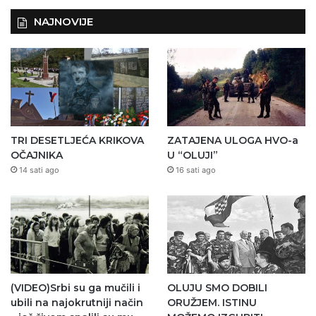
NAJNOVIJE
TRI DESETLJEĆA KRIKOVA
ZATAJENA ULOGA HVO-a
OČAJNIKA
U “OLUJI”
14 sati ago
16 sati ago
(VIDEO)Srbi su ga mučili i
OLUJU SMO DOBILI
ubili na najokrutniji način
ORUŽJEM. ISTINU