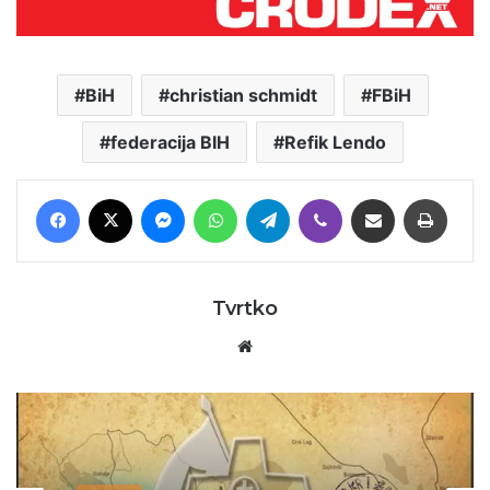
BiH
christian schmidt
FBiH
federacija BIH
Refik Lendo
Facebook
X
Messenger
WhatsApp
Telegram
Viber
Podijeli putem E-maila
Printaj
Tvrtko
Website
Vijesti