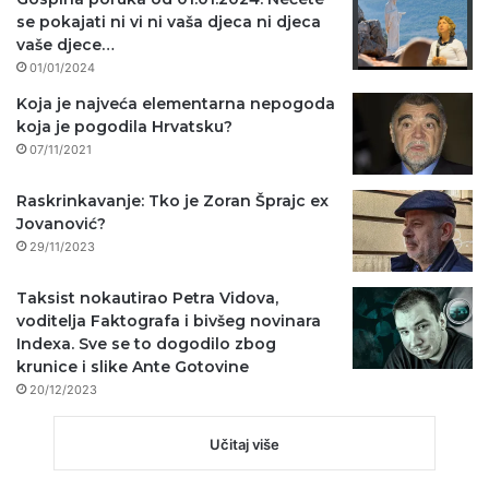
se pokajati ni vi ni vaša djeca ni djeca
vaše djece…
01/01/2024
Koja je najveća elementarna nepogoda
koja je pogodila Hrvatsku?
07/11/2021
Raskrinkavanje: Tko je Zoran Šprajc ex
Jovanović?
29/11/2023
Taksist nokautirao Petra Vidova,
voditelja Faktografa i bivšeg novinara
Indexa. Sve se to dogodilo zbog
krunice i slike Ante Gotovine
20/12/2023
Učitaj više