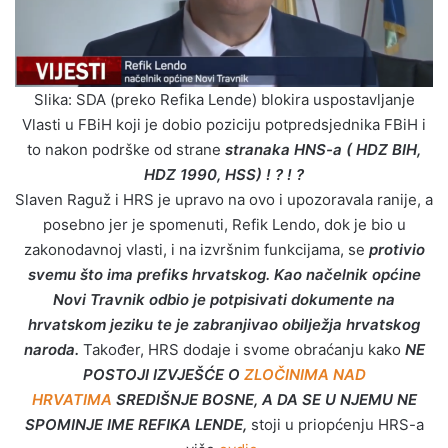
Slika: SDA (preko Refika Lende) blokira uspostavljanje
Vlasti u FBiH koji je dobio poziciju potpredsjednika FBiH i
to nakon podrške od strane
stranaka HNS-a ( HDZ BIH,
HDZ 1990, HSS) ! ? ! ?
Slaven Raguž i HRS je upravo na ovo i upozoravala ranije, a
posebno jer je spomenuti, Refik Lendo, dok je bio u
zakonodavnoj vlasti, i na izvršnim funkcijama, se
protivio
svemu što ima prefiks hrvatskog. Kao načelnik općine
Novi Travnik odbio je potpisivati dokumente na
hrvatskom jeziku te je zabranjivao obilježja hrvatskog
naroda.
Također, HRS dodaje i svome obraćanju kako
NE
POSTOJI IZVJEŠĆE O
ZLOČINIMA NAD
HRVATIMA
SREDIŠNJE BOSNE, A DA SE U NJEMU NE
SPOMINJE IME REFIKA LENDE,
stoji u priopćenju HRS-a