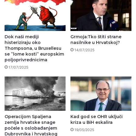
Dok naši mediji
Grmoja:Tko štiti strane
histeriziraju oko
nasilnike u Hrvatskoj?
Thompsona, u Bruxellesu
14/07/2025
se ”lome kosti” europskim
poljoprivrednicima
17/07/2025
Operacijom Spaljena
Kad god se OHR uključi
zemlja hrvatske snage
kriza u BiH eskalira
počele s oslobađanjem
19/05/2025
Dubrovnika i hrvatskog