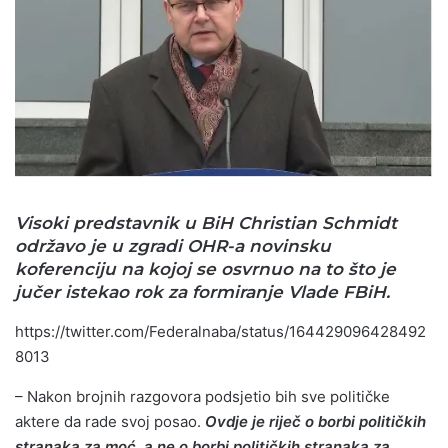
Visoki predstavnik u BiH Christian Schmidt
održavo je u zgradi OHR-a novinsku
koferenciju na kojoj se osvrnuo na to što je
jučer istekao rok za formiranje Vlade FBiH.
https://twitter.com/Federalnaba/status/164429096428492
8013
– Nakon brojnih razgovora podsjetio bih sve političke
aktere da rade svoj posao.
Ovdje je riječ o borbi političkih
stranaka za moć, a ne o borbi političkih stranaka za