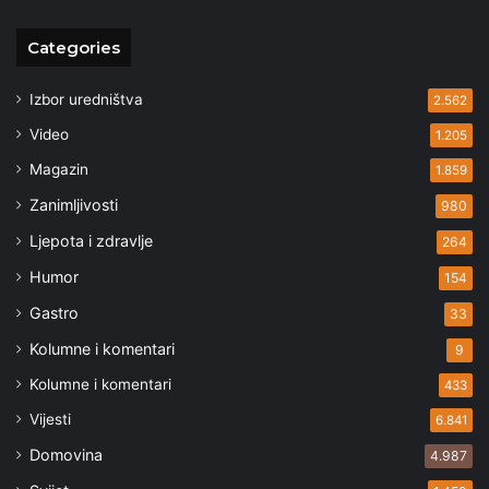
Categories
Izbor uredništva
2.562
Video
1.205
Magazin
1.859
Zanimljivosti
980
Ljepota i zdravlje
264
Humor
154
Gastro
33
Kolumne i komentari
9
Kolumne i komentari
433
Vijesti
6.841
Domovina
4.987