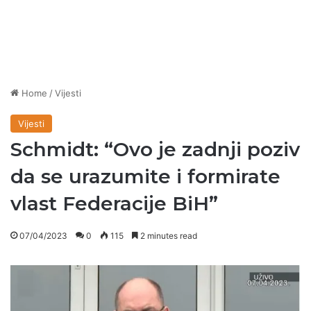
Home
/
Vijesti
Vijesti
Schmidt: “Ovo je zadnji poziv
da se urazumite i formirate
vlast Federacije BiH”
07/04/2023
0
115
2 minutes read