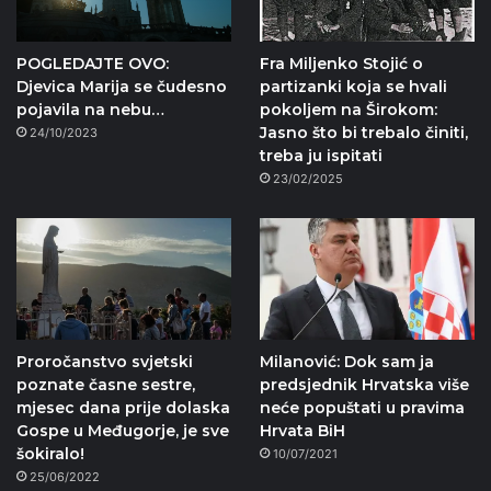
POGLEDAJTE OVO:
Fra Miljenko Stojić o
Djevica Marija se čudesno
partizanki koja se hvali
pojavila na nebu…
pokoljem na Širokom:
Jasno što bi trebalo činiti,
24/10/2023
treba ju ispitati
23/02/2025
Proročanstvo svjetski
Milanović: Dok sam ja
poznate časne sestre,
predsjednik Hrvatska više
mjesec dana prije dolaska
neće popuštati u pravima
Gospe u Međugorje, je sve
Hrvata BiH
šokiralo!
10/07/2021
25/06/2022