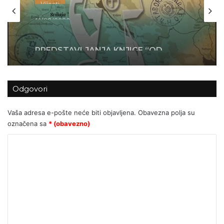
11/03/2026
PREDSTAVLJANJA KNJIGE “OD
MOSORA DO SVILAJE” O
PROTUKOMUNISTIČKOM OTPORU
Odgovori
Vaša adresa e-pošte neće biti objavljena.
Obavezna polja su
označena sa
* (obavezno)
K
o
m
e
n
t