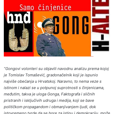
”Gongovi volonteri su objavili navodnu analizu prema kojoj
je Tomislav Tomašević, gradonačelnik koji je ispunio
najviše obećanja u Hrvatskoj. Naravno, to nema veze s
istinom i nalazi se u potpunoj suprotnosti s činjenicama,
međutim, takva je uloga Gonga, Faktografa i sličnih
pristranih i isključivih udruga i medija, koji se bave
političkom propagandom i obmanjivanjem ljudi, dok
istovremeno tvrde da se bore za istinu i demokraciju. može