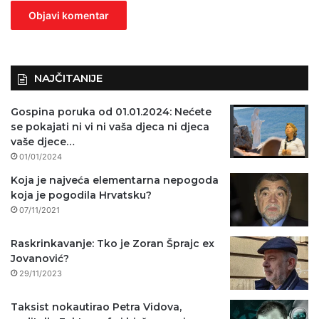
n
o
)
NAJČITANIJE
Gospina poruka od 01.01.2024: Nećete
se pokajati ni vi ni vaša djeca ni djeca
vaše djece…
01/01/2024
Koja je najveća elementarna nepogoda
koja je pogodila Hrvatsku?
07/11/2021
Raskrinkavanje: Tko je Zoran Šprajc ex
Jovanović?
29/11/2023
Taksist nokautirao Petra Vidova,