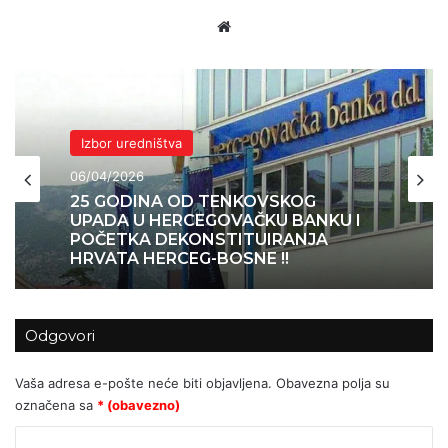
Website
Izbor uredništva
02/04/2026
Izbor uredništva
Autizam se gotovo utrostručio kod
06/04/2026
djece i mladih u posljednjem
desetljeću – istraživači pokušavaju
objasniti zašto
25 GODINA OD TENKOVSKOG
Odgovori
UPADA U HERCEGOVAČKU BANKU I
POČETKA DEKONSTITUIRANJA
Vaša adresa e-pošte neće biti objavljena.
Obavezna polja su
HRVATA HERCEG-BOSNE !!
označena sa
* (obavezno)
K