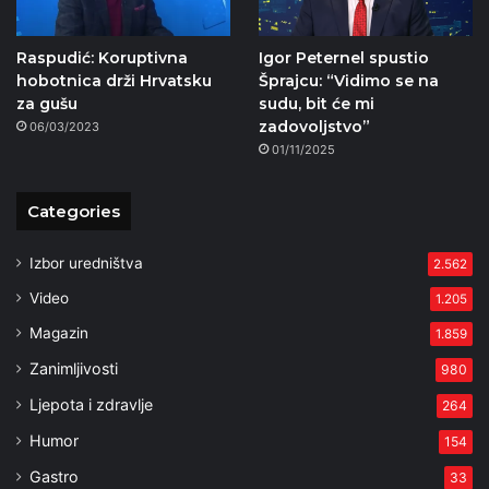
Raspudić: Koruptivna
Igor Peternel spustio
hobotnica drži Hrvatsku
Šprajcu: “Vidimo se na
za gušu
sudu, bit će mi
zadovoljstvo”
06/03/2023
01/11/2025
Categories
Izbor uredništva
2.562
Video
1.205
Magazin
1.859
Zanimljivosti
980
Ljepota i zdravlje
264
Humor
154
Gastro
33