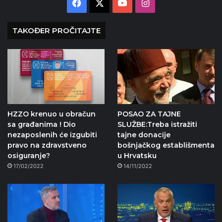
Facebook
X
YouTube
Instagram
TAKOĐER PROČITAJTE
HZZO krenuo u obračun
POSAO ZA TAJNE
sa građanima ! Dio
SLUŽBE:Treba istražiti
nezaposlenih će izgubiti
tajne donacije
pravo na zdravstveno
bošnjačkog establišmenta
osiguranje?
u Hrvatsku
17/02/2022
14/11/2022