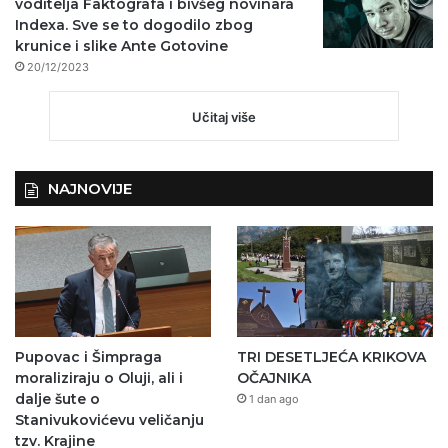
voditelja Faktografa i bivšeg novinara
Indexa. Sve se to dogodilo zbog
krunice i slike Ante Gotovine
20/12/2023
Učitaj više
NAJNOVIJE
Pupovac i Šimpraga
TRI DESETLJEĆA KRIKOVA
moraliziraju o Oluji, ali i
OČAJNIKA
dalje šute o
1 dan ago
Stanivukovićevu veličanju
tzv. Krajine