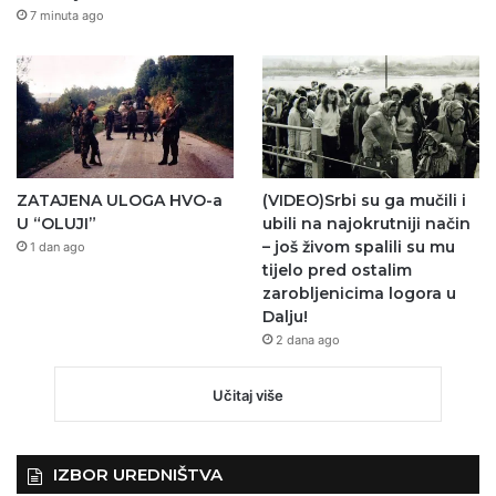
7 minuta ago
ZATAJENA ULOGA HVO-a
(VIDEO)Srbi su ga mučili i
U “OLUJI”
ubili na najokrutniji način
– još živom spalili su mu
1 dan ago
tijelo pred ostalim
zarobljenicima logora u
Dalju!
2 dana ago
Učitaj više
IZBOR UREDNIŠTVA