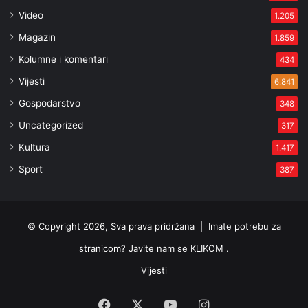
Video
1.205
Magazin
1.859
Kolumne i komentari
434
Vijesti
6.841
Gospodarstvo
348
Uncategorized
317
Kultura
1.417
Sport
387
© Copyright 2026, Sva prava pridržana |
Imate potrebu za
stranicom? Javite nam se KLIKOM .
Vijesti
Facebook
X
YouTube
Instagram