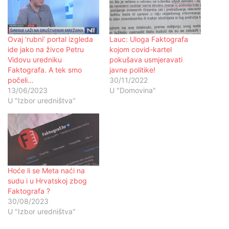
Ovaj ‘rubni’ portal izgleda
Lauc: Uloga Faktografa
ide jako na živce Petru
kojom covid-kartel
Vidovu uredniku
pokušava usmjeravati
Faktografa. A tek smo
javne politike!
počeli…
30/11/2022
13/06/2023
U "Domovina"
U "Izbor uredništva"
Hoće li se Meta naći na
sudu i u Hrvatskoj zbog
Faktografa ?
30/08/2023
U "Izbor uredništva"