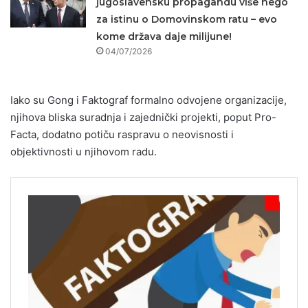
jugoslavensku propagandu više nego
za istinu o Domovinskom ratu – evo
kome država daje milijune!
04/07/2026
Iako su Gong i Faktograf formalno odvojene organizacije,
njihova bliska suradnja i zajednički projekti, poput Pro-
Facta, dodatno potiču raspravu o neovisnosti i
objektivnosti u njihovom radu.