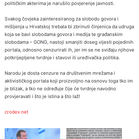
političkim akterima je narušilo povjerenje javnosti.
Svakog čovjeka zainteresiranog za slobodu govora i
mišljenja u Hrvatskoj trebala bi zbrinuti činjenica da udruga
koja se bavi slobodama govora i medija te građanskim
slobodama – GONG, nastoji smanjiti doseg vijesti pojedinih
portala, odnosno cenzurirati ih, jer im se ne sviđaju njihove
potkrijepljene tvrdnje i stavovi ili uređivačka politika.
Narodu je dosta cenzure na društvenim mrežama i
aktivističkog portala koji proizvoljno na osnovu toga tko im
je blizak, a tko ne određuje čije će tvrdnje navodno
provjeravati i što je istina a što laž!
crodex.net