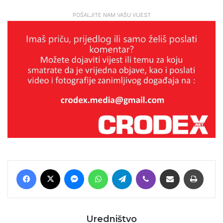
POŠALJITE NAM VAŠU VIJEST
Facebook
X
Messenger
WhatsApp
Telegram
Viber
Podijeli putem E-maila
Printaj
Uredništvo