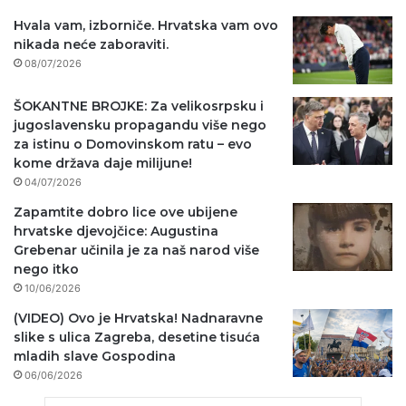
Hvala vam, izborniče. Hrvatska vam ovo
nikada neće zaboraviti.
08/07/2026
ŠOKANTNE BROJKE: Za velikosrpsku i
jugoslavensku propagandu više nego
za istinu o Domovinskom ratu – evo
kome država daje milijune!
04/07/2026
Zapamtite dobro lice ove ubijene
hrvatske djevojčice: Augustina
Grebenar učinila je za naš narod više
nego itko
10/06/2026
(VIDEO) Ovo je Hrvatska! Nadnaravne
slike s ulica Zagreba, desetine tisuća
mladih slave Gospodina
06/06/2026