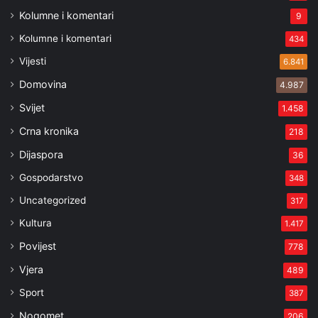
Kolumne i komentari
9
Kolumne i komentari
434
Vijesti
6.841
Domovina
4.987
Svijet
1.458
Crna kronika
218
Dijaspora
36
Gospodarstvo
348
Uncategorized
317
Kultura
1.417
Povijest
778
Vjera
489
Sport
387
Nogomet
206