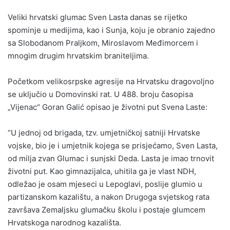
Veliki hrvatski glumac Sven Lasta danas se rijetko
spominje u medijima, kao i Sunja, koju je obranio zajedno
sa Slobodanom Praljkom, Miroslavom Međimorcem i
mnogim drugim hrvatskim braniteljima.
Početkom velikosrpske agresije na Hrvatsku dragovoljno
se uključio u Domovinski rat. U 488. broju časopisa
„Vijenac“ Goran Galić opisao je životni put Svena Laste:
“U jednoj od brigada, tzv. umjetničkoj satniji Hrvatske
vojske, bio je i umjetnik kojega se prisjećamo, Sven Lasta,
od milja zvan Glumac i sunjski Deda. Lasta je imao trnovit
životni put. Kao gimnazijalca, uhitila ga je vlast NDH,
odležao je osam mjeseci u Lepoglavi, poslije glumio u
partizanskom kazalištu, a nakon Drugoga svjetskog rata
završava Zemaljsku glumačku školu i postaje glumcem
Hrvatskoga narodnog kazališta.