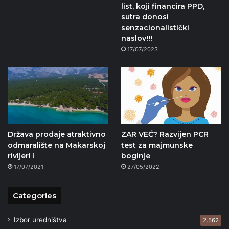
list, koji financira PPD,
sutra donosi
senzacionalistički
naslov!!!
17/07/2023
Država prodaje atraktivno
ZAR VEĆ? Razvijen PCR
odmaralište na Makarskoj
test za majmunske
rivijeri !
boginje
17/07/2021
27/05/2022
Categories
Izbor uredništva
2.562