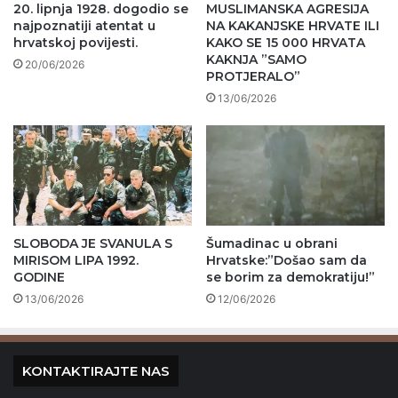
20. lipnja 1928. dogodio se
MUSLIMANSKA AGRESIJA
najpoznatiji atentat u
NA KAKANJSKE HRVATE ILI
hrvatskoj povijesti.
KAKO SE 15 000 HRVATA
KAKNJA ”SAMO
20/06/2026
PROTJERALO”
13/06/2026
SLOBODA JE SVANULA S
Šumadinac u obrani
MIRISOM LIPA 1992.
Hrvatske:”Došao sam da
GODINE
se borim za demokratiju!”
13/06/2026
12/06/2026
KONTAKTIRAJTE NAS