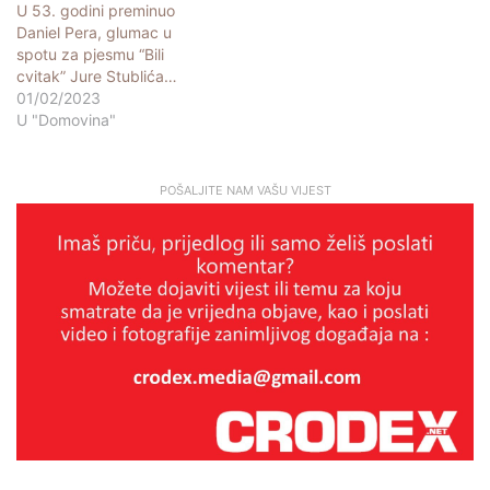
U 53. godini preminuo
Daniel Pera, glumac u
spotu za pjesmu “Bili
cvitak” Jure Stublića…
01/02/2023
U "Domovina"
POŠALJITE NAM VAŠU VIJEST