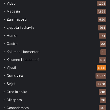
Video
1.205
Magazin
1.859
Zanimljivosti
980
Ljepota i zdravlje
264
Humor
154
Gastro
33
Kolumne i komentari
9
Kolumne i komentari
434
Vijesti
6.841
Domovina
4.987
Svijet
1.458
Crna kronika
218
Dijaspora
36
Gospodarstvo
348