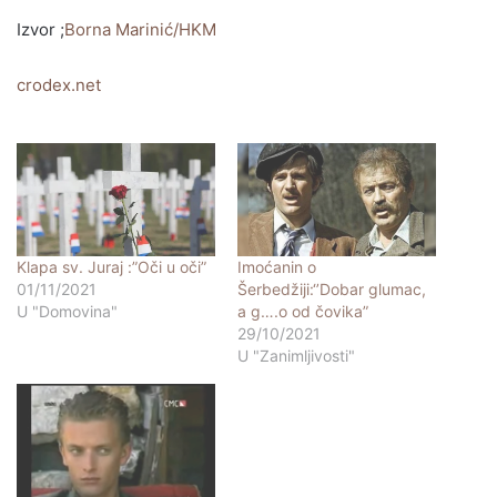
Izvor ;
Borna Marinić/HKM
crodex.net
Klapa sv. Juraj :”Oči u oči”
Imoćanin o
01/11/2021
Šerbedžiji:‘’Dobar glumac,
U "Domovina"
a g….o od čovika”
29/10/2021
U "Zanimljivosti"