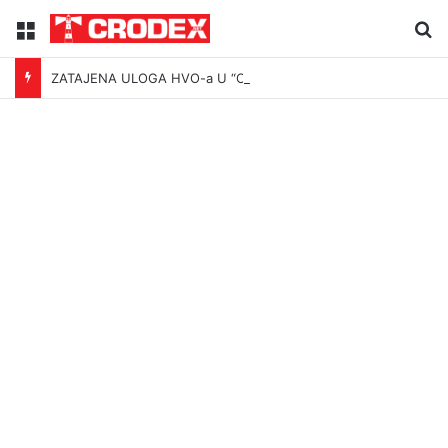
Menu
Tr
ZATAJENA ULOGA HVO-a U “OLUJI”