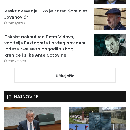
Raskrinkavanje: Tko je Zoran Šprajc ex
Jovanović?
29/11/2023
Taksist nokautirao Petra Vidova,
voditelja Faktografa i bivšeg novinara
Indexa. Sve se to dogodilo zbog
krunice i slike Ante Gotovine
20/12/2023
Učitaj više
NAJNOVIJE