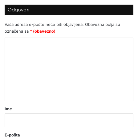
Odgovori
Vaša adresa e-pošte neće biti objavljena.
Obavezna polja su
označena sa
* (obavezno)
K
o
m
e
n
t
a
r
Ime
*
(
o
E-pošta