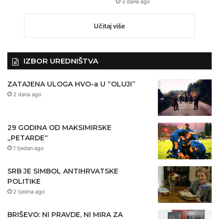
3 dana ago
Učitaj više
IZBOR UREDNIŠTVA
ZATAJENA ULOGA HVO-a U “OLUJI”
2 dana ago
29 GODINA OD MAKSIMIRSKE
„PETARDE“
1 tjedan ago
SRB JE SIMBOL ANTIHRVATSKE
POLITIKE
2 tjedna ago
BRIŠEVO: NI PRAVDE, NI MIRA ZA