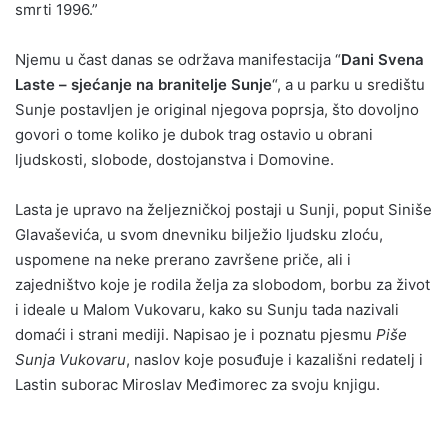
smrti 1996.”
Njemu u čast danas se održava manifestacija “
Dani Svena
Laste – sjećanje na branitelje Sunje
“, a u parku u središtu
Sunje postavljen je original njegova poprsja, što dovoljno
govori o tome koliko je dubok trag ostavio u obrani
ljudskosti, slobode, dostojanstva i Domovine.
Lasta je upravo na željezničkoj postaji u Sunji, poput Siniše
Glavaševića, u svom dnevniku bilježio ljudsku zloću,
uspomene na neke prerano završene priče, ali i
zajedništvo koje je rodila želja za slobodom, borbu za život
i ideale u Malom Vukovaru, kako su Sunju tada nazivali
domaći i strani mediji. Napisao je i poznatu pjesmu
Piše
Sunja Vukovaru
, naslov koje posuđuje i kazališni redatelj i
Lastin suborac Miroslav Međimorec za svoju knjigu.