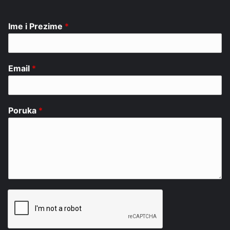
Ime i Prezime
*
Email
*
Poruka
*