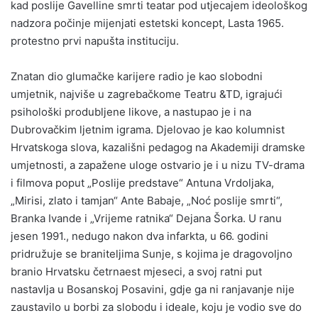
kad poslije Gavelline smrti teatar pod utjecajem ideološkog
nadzora počinje mijenjati estetski koncept, Lasta 1965.
protestno prvi napušta instituciju.
Znatan dio glumačke karijere radio je kao slobodni
umjetnik, najviše u zagrebačkome Teatru &TD, igrajući
psihološki produbljene likove, a nastupao je i na
Dubrovačkim ljetnim igrama. Djelovao je kao kolumnist
Hrvatskoga slova, kazališni pedagog na Akademiji dramske
umjetnosti, a zapažene uloge ostvario je i u nizu TV-drama
i filmova poput „Poslije predstave“ Antuna Vrdoljaka,
„Mirisi, zlato i tamjan“ Ante Babaje, „Noć poslije smrti“,
Branka Ivande i „Vrijeme ratnika“ Dejana Šorka. U ranu
jesen 1991., nedugo nakon dva infarkta, u 66. godini
pridružuje se braniteljima Sunje, s kojima je dragovoljno
branio Hrvatsku četrnaest mjeseci, a svoj ratni put
nastavlja u Bosanskoj Posavini, gdje ga ni ranjavanje nije
zaustavilo u borbi za slobodu i ideale, koju je vodio sve do