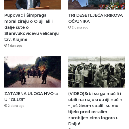
Pupovac i Šimpraga
TRI DESETLJEĆA KRIKOVA
moraliziraju o Oluji, ali i
OČAJNIKA
dalje šute o
2 dana ago
Stanivukovićevu veličanju
tzv. Krajine
1 dan ago
ZATAJENA ULOGA HVO-a
(VIDEO)Srbi su ga mučili i
U “OLUJI”
ubili na najokrutniji način
– još živom spalili su mu
2 dana ago
tijelo pred ostalim
zarobljenicima logora u
Dalju!