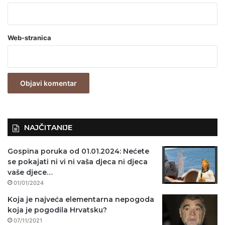
b
a
Web-stranica
v
e
z
n
o
)
NAJČITANIJE
Gospina poruka od 01.01.2024: Nećete
se pokajati ni vi ni vaša djeca ni djeca
vaše djece…
01/01/2024
Koja je najveća elementarna nepogoda
koja je pogodila Hrvatsku?
07/11/2021