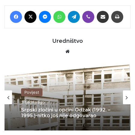
Facebook
X
Messenger
WhatsApp
Telegram
Viber
Podijeli putem E-maila
Printaj
Uredništvo
Website
Povijest
3 tjedna ago
Srpski zločini u općini Odžak (1992. –
1995.)-nitko još nije odgovarao