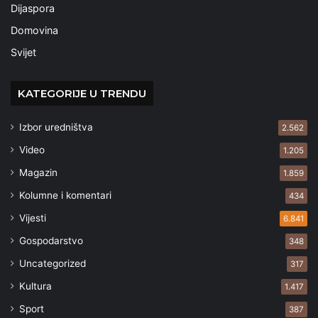
Dijaspora
Domovina
Svijet
KATEGORIJE U TRENDU
Izbor uredništva
2.562
Video
1.205
Magazin
1.859
Kolumne i komentari
434
Vijesti
6.841
Gospodarstvo
348
Uncategorized
317
Kultura
1.417
Sport
387