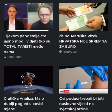
Tijekom pandemije ste
dr. sc. Maruška Vizek:
jasno mogli vidjeti tko su
HRVATSKA NIJE SPREMNA
TOTALITARISTI među
ZA EURO
nama
16/09/2021
07/03/2023
Grafička Analiza: Malo
Ovi podaci trebali bi biti
dublji pogled u covid
naslovne vijesti na
mjere!
svjetskoj razini!