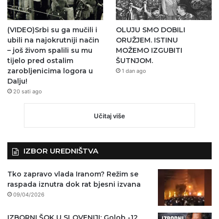
(VIDEO)Srbi su ga mučili i
OLUJU SMO DOBILI
ubili na najokrutniji način
ORUŽJEM. ISTINU
– još živom spalili su mu
MOŽEMO IZGUBITI
tijelo pred ostalim
ŠUTNJOM.
zarobljenicima logora u
1 dan ago
Dalju!
20 sati ago
Učitaj više
IZBOR UREDNIŠTVA
Tko zapravo vlada Iranom? Režim se
raspada iznutra dok rat bjesni izvana
09/04/2026
IZBORNI ŠOK U SLOVENIJI: Golob -12