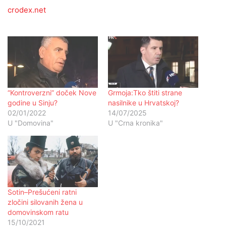
crodex.net
“Kontroverzni” doček Nove
Grmoja:Tko štiti strane
godine u Sinju?
nasilnike u Hrvatskoj?
02/01/2022
14/07/2025
U "Domovina"
U "Crna kronika"
Sotin–Prešućeni ratni
zločini silovanih žena u
domovinskom ratu
15/10/2021