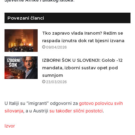
Povezani članci
Tko zapravo vlada Iranom? Režim se
raspada iznutra dok rat bjesni izvana
09/04/2026
IZBORNI ŠOK U SLOVENIJI: Golob -12
mandata, izborni sustav opet pod
sumnjom
23/03/2026
U Italiji su “imigranti” odgovorni za
gotovo polovicu svih
silovanja
, a u Austriji
su također slični postotci
.
Izvor