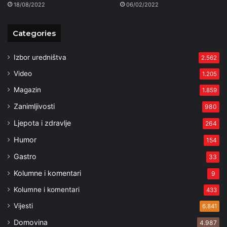
18/08/2022
06/02/2022
Categories
Izbor uredništva
2.562
Video
1.205
Magazin
1.859
Zanimljivosti
980
Ljepota i zdravlje
264
Humor
154
Gastro
33
Kolumne i komentari
9
Kolumne i komentari
433
Vijesti
6.841
Domovina
4.987