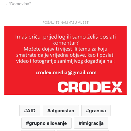
U "Domovina"
POŠALJITE NAM VAŠU VIJEST
AfD
afganistan
granica
grupno silovanje
imigracija