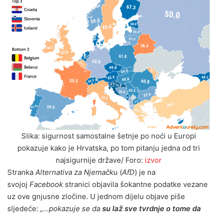
Slika: sigurnost samostalne šetnje po noći u Europi
pokazuje kako je Hrvatska, po tom pitanju jedna od tri
najsigurnije države/ Foro:
izvor
Stranka
Alternativa za Njemačk
u (
AfD
) je na
svojoj
Facebook
stranici objavila šokantne podatke vezane
uz ove gnjusne zločine. U jednom dijelu objave piše
sljedeće:
„…pokazuje se da
su laž sve tvrdnje o tome da