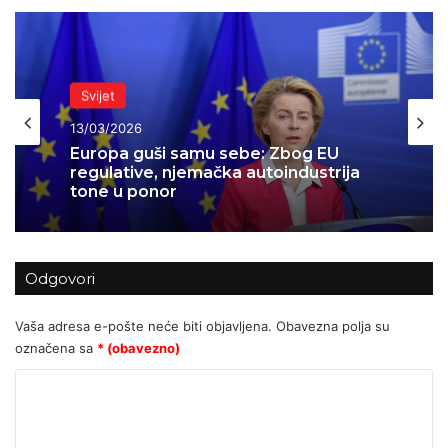
Svijet
13/03/2026
AI revolucija počela: Oracle sprema
otkaze za desetke tisuća ljudi
Odgovori
Vaša adresa e-pošte neće biti objavljena.
Obavezna polja su
označena sa
* (obavezno)
K
o
m