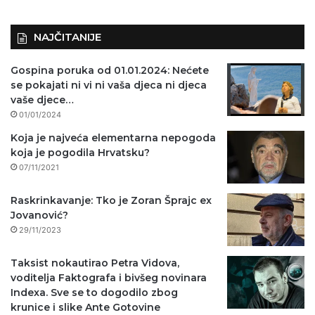
)
NAJČITANIJE
Gospina poruka od 01.01.2024: Nećete
se pokajati ni vi ni vaša djeca ni djeca
vaše djece…
01/01/2024
Koja je najveća elementarna nepogoda
koja je pogodila Hrvatsku?
07/11/2021
Raskrinkavanje: Tko je Zoran Šprajc ex
Jovanović?
29/11/2023
Taksist nokautirao Petra Vidova,
voditelja Faktografa i bivšeg novinara
Indexa. Sve se to dogodilo zbog
krunice i slike Ante Gotovine