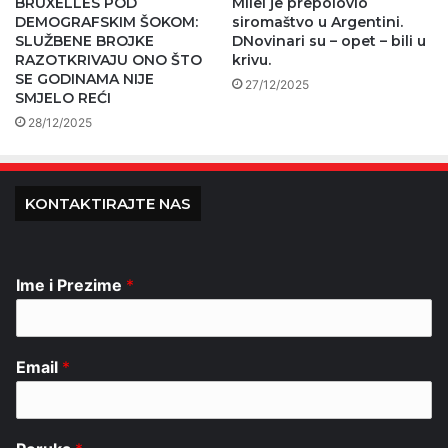
BRUXELLES POD
Milei je prepolovio
DEMOGRAFSKIM ŠOKOM:
siromaštvo u Argentini.
SLUŽBENE BROJKE
DNovinari su – opet – bili u
RAZOTKRIVAJU ONO ŠTO
krivu.
SE GODINAMA NIJE
27/12/2025
SMJELO REĆI
28/12/2025
KONTAKTIRAJTE NAS
Ime i Prezime
*
Email
*