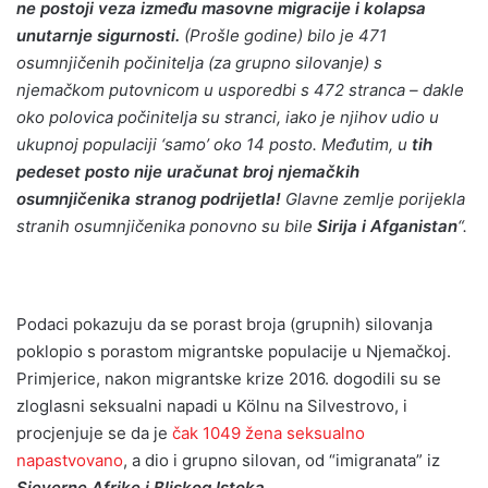
ne postoji veza između masovne migracije i kolapsa
unutarnje sigurnosti.
(Prošle godine) bilo je 471
osumnjičenih počinitelja (za grupno silovanje) s
njemačkom putovnicom u usporedbi s 472 stranca – dakle
oko polovica počinitelja su stranci, iako je njihov udio u
ukupnoj populaciji ‘samo’ oko 14 posto. Međutim, u
tih
pedeset posto nije uračunat broj njemačkih
osumnjičenika stranog podrijetla!
Glavne zemlje porijekla
stranih osumnjičenika ponovno su bile
Sirija i Afganistan
“.
Podaci pokazuju da se porast broja (grupnih) silovanja
poklopio s porastom migrantske populacije u Njemačkoj.
Primjerice, nakon migrantske krize 2016. dogodili su se
zloglasni seksualni napadi u Kölnu na Silvestrovo, i
procjenjuje se da je
čak 1049 žena seksualno
napastvovano
, a dio i grupno silovan, od “imigranata” iz
Sjeverne Afrike i Bliskog Istoka
.