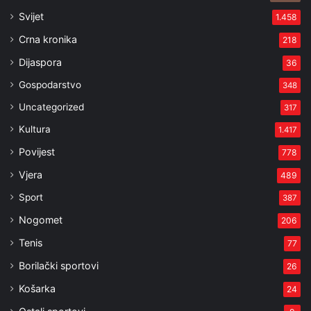
Svijet
1.458
Crna kronika
218
Dijaspora
36
Gospodarstvo
348
Uncategorized
317
Kultura
1.417
Povijest
778
Vjera
489
Sport
387
Nogomet
206
Tenis
77
Borilački sportovi
26
Košarka
24