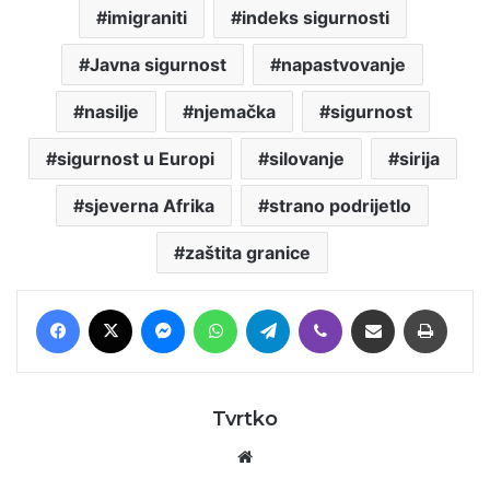
imigraniti
indeks sigurnosti
Javna sigurnost
napastvovanje
nasilje
njemačka
sigurnost
sigurnost u Europi
silovanje
sirija
sjeverna Afrika
strano podrijetlo
zaštita granice
Facebook
X
Messenger
WhatsApp
Telegram
Viber
Podijeli putem E-maila
Printaj
Tvrtko
Website