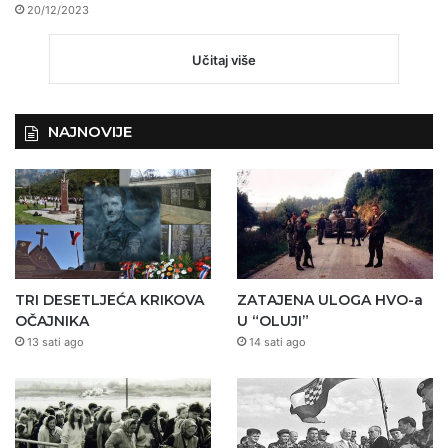
20/12/2023
Učitaj više
NAJNOVIJE
TRI DESETLJEĆA KRIKOVA
ZATAJENA ULOGA HVO-a
OČAJNIKA
U “OLUJI”
13 sati ago
14 sati ago