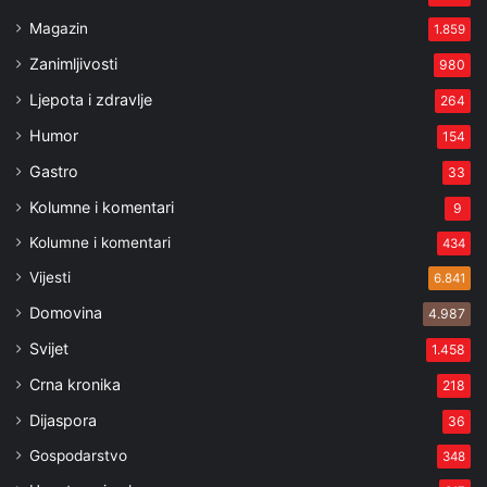
Magazin
1.859
Zanimljivosti
980
Ljepota i zdravlje
264
Humor
154
Gastro
33
Kolumne i komentari
9
Kolumne i komentari
434
Vijesti
6.841
Domovina
4.987
Svijet
1.458
Crna kronika
218
Dijaspora
36
Gospodarstvo
348