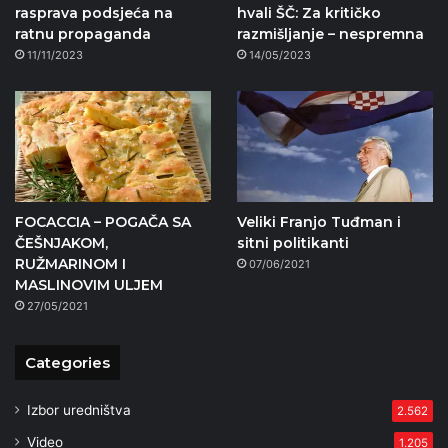
rasprava podsjeća na
hvali ŠČ: Za kritičko
ratnu propaganda
razmišljanje – nespremna
11/11/2023
14/05/2023
FOCACCIA – POGAČA SA
Veliki Franjo Tuđman i
ČEŠNJAKOM,
sitni politikanti
RUŽMARINOM I
07/06/2021
MASLINOVIM ULJEM
27/05/2021
Categories
Izbor uredništva
2.562
Video
1.205