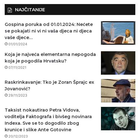
NAJČITANIJE
Gospina poruka od 01.01.2024: Nećete
se pokajati ni vi ni vaša djeca ni djeca
vaše djece…
01/01/2024
Koja je najveća elementarna nepogoda
koja je pogodila Hrvatsku?
07/11/2021
Raskrinkavanje: Tko je Zoran Šprajc ex
Jovanović?
29/11/2023
Taksist nokautirao Petra Vidova,
voditelja Faktografa i bivšeg novinara
Indexa. Sve se to dogodilo zbog
krunice i slike Ante Gotovine
20/12/2023