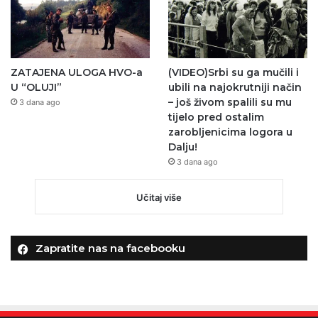
ZATAJENA ULOGA HVO-a
(VIDEO)Srbi su ga mučili i
U “OLUJI”
ubili na najokrutniji način
– još živom spalili su mu
3 dana ago
tijelo pred ostalim
zarobljenicima logora u
Dalju!
3 dana ago
Učitaj više
Zapratite nas na facebooku