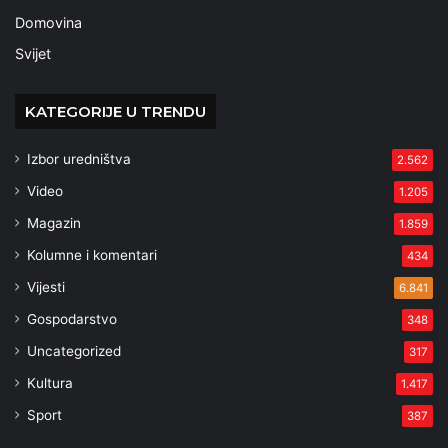
Domovina
Svijet
KATEGORIJE U TRENDU
Izbor uredništva
2.562
Video
1.205
Magazin
1.859
Kolumne i komentari
434
Vijesti
6.841
Gospodarstvo
348
Uncategorized
317
Kultura
1.417
Sport
387