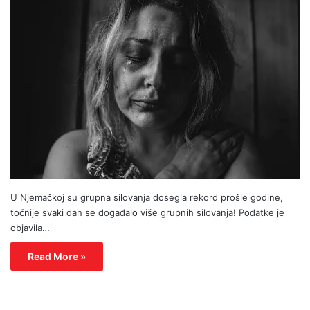
U Njemačkoj su grupna silovanja dosegla rekord prošle godine,
točnije svaki dan se događalo više grupnih silovanja! Podatke je
objavila…
Read More »