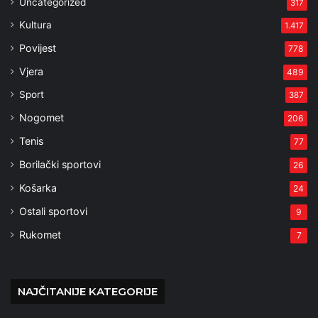
Uncategorized
317
Kultura
1.417
Povijest
778
Vjera
489
Sport
387
Nogomet
206
Tenis
77
Borilački sportovi
26
Košarka
24
Ostali sportovi
9
Rukomet
7
NAJČITANIJE KATEGORIJE