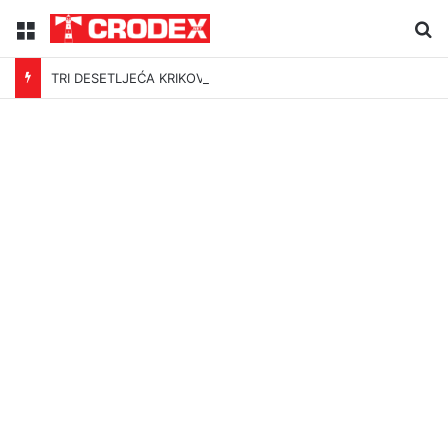
Menu
Tr
TRI DESETLJEĆA KRIKOVA OČAJNIKA