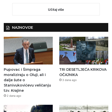
Učitaj više
NAJNOVIJE
Pupovac i Šimpraga
TRI DESETLJEĆA KRIKOVA
moraliziraju o Oluji, ali i
OČAJNIKA
dalje šute o
3 dana ago
Stanivukovićevu veličanju
tzv. Krajine
2 dana ago