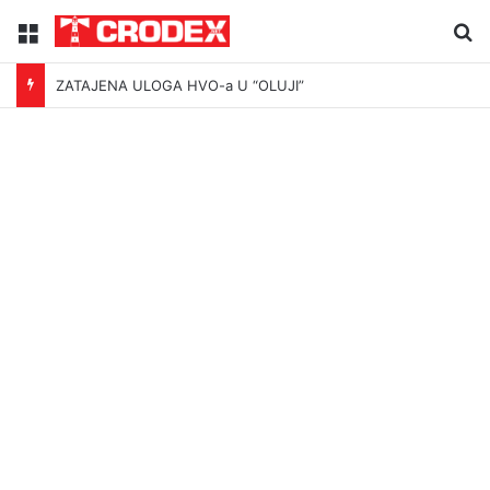
Menu
Tr
ZATAJENA ULOGA HVO-a U “OLUJI”