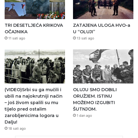
TRI DESETLJEĆA KRIKOVA
ZATAJENA ULOGA HVO-a
OČAJNIKA
U “OLUJI”
11 sati ago
13 sati ago
(VIDEO)Srbi su ga mučili i
OLUJU SMO DOBILI
ubili na najokrutniji način
ORUŽJEM. ISTINU
– još živom spalili su mu
MOŽEMO IZGUBITI
tijelo pred ostalim
ŠUTNJOM.
zarobljenicima logora u
1 dan ago
Dalju!
18 sati ago