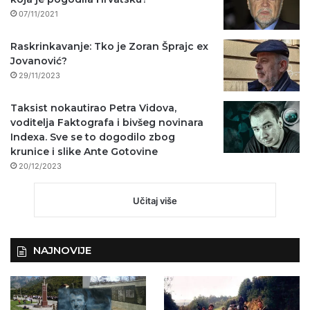
07/11/2021
Raskrinkavanje: Tko je Zoran Šprajc ex
Jovanović?
29/11/2023
Taksist nokautirao Petra Vidova,
voditelja Faktografa i bivšeg novinara
Indexa. Sve se to dogodilo zbog
krunice i slike Ante Gotovine
20/12/2023
Učitaj više
NAJNOVIJE