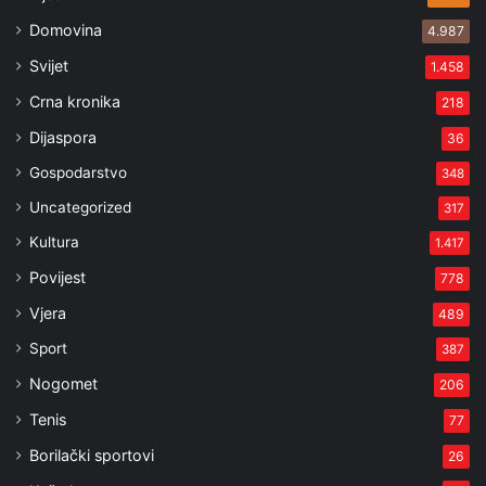
Domovina
4.987
Svijet
1.458
Crna kronika
218
Dijaspora
36
Gospodarstvo
348
Uncategorized
317
Kultura
1.417
Povijest
778
Vjera
489
Sport
387
Nogomet
206
Tenis
77
Borilački sportovi
26