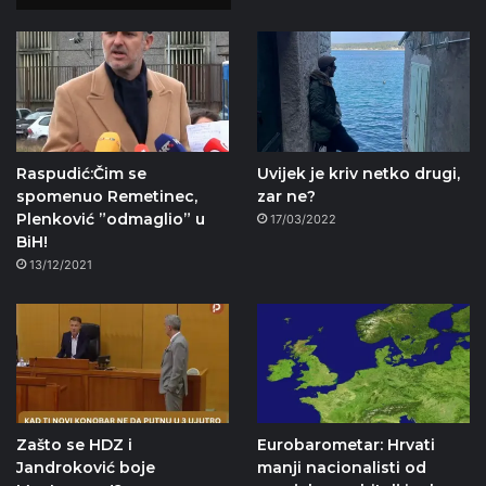
Raspudić:Čim se
Uvijek je kriv netko drugi,
spomenuo Remetinec,
zar ne?
Plenković ”odmaglio” u
17/03/2022
BiH!
13/12/2021
Zašto se HDZ i
Eurobarometar: Hrvati
Jandroković boje
manji nacionalisti od