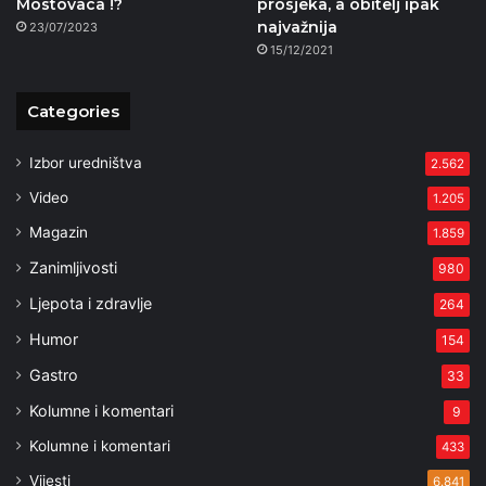
Mostovaca !?
prosjeka, a obitelj ipak
najvažnija
23/07/2023
15/12/2021
Categories
Izbor uredništva
2.562
Video
1.205
Magazin
1.859
Zanimljivosti
980
Ljepota i zdravlje
264
Humor
154
Gastro
33
Kolumne i komentari
9
Kolumne i komentari
433
Vijesti
6.841