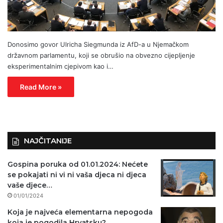
Donosimo govor Ulricha Siegmunda iz AfD-a u Njemačkom
državnom parlamentu, koji se obrušio na obvezno cijepljenje
eksperimentalnim cjepivom kao i…
Read More »
NAJČITANIJE
Gospina poruka od 01.01.2024: Nećete
se pokajati ni vi ni vaša djeca ni djeca
vaše djece…
01/01/2024
Koja je najveća elementarna nepogoda
koja je pogodila Hrvatsku?