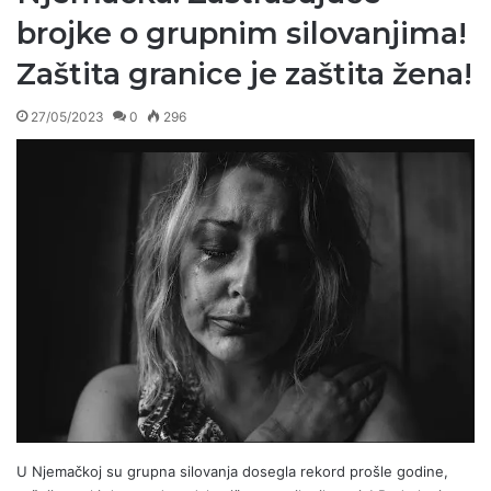
brojke o grupnim silovanjima!
Zaštita granice je zaštita žena!
27/05/2023
0
296
U Njemačkoj su grupna silovanja dosegla rekord prošle godine,