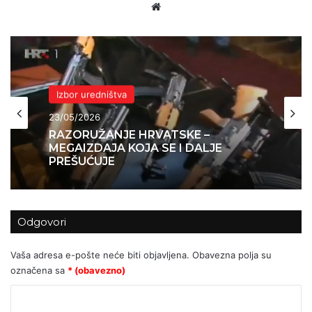
Website
Izbor uredništva
23/05/2026
RAZORUŽANJE HRVATSKE –
MEGAIZDAJA KOJA SE I DALJE
PREŠUĆUJE
Odgovori
Vaša adresa e-pošte neće biti objavljena.
Obavezna polja su
označena sa
* (obavezno)
K