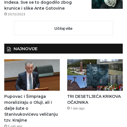
Indexa. Sve se to dogodilo zbog
krunice i slike Ante Gotovine
20/12/2023
Učitaj više
NAJNOVIJE
Pupovac i Šimpraga
TRI DESETLJEĆA KRIKOVA
moraliziraju o Oluji, ali i
OČAJNIKA
dalje šute o
1 dan ago
Stanivukovićevu veličanju
tzv. Krajine
5 sati ago