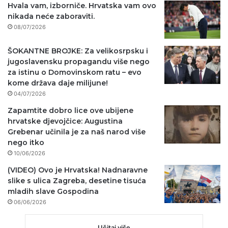
Hvala vam, izborniče. Hrvatska vam ovo
nikada neće zaboraviti.
08/07/2026
ŠOKANTNE BROJKE: Za velikosrpsku i
jugoslavensku propagandu više nego
za istinu o Domovinskom ratu – evo
kome država daje milijune!
04/07/2026
Zapamtite dobro lice ove ubijene
hrvatske djevojčice: Augustina
Grebenar učinila je za naš narod više
nego itko
10/06/2026
(VIDEO) Ovo je Hrvatska! Nadnaravne
slike s ulica Zagreba, desetine tisuća
mladih slave Gospodina
06/06/2026
Učitaj više