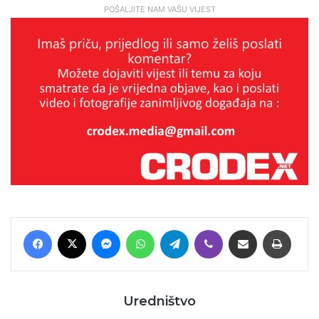
POŠALJITE NAM VAŠU VIJEST
Facebook
X
Messenger
WhatsApp
Telegram
Viber
Podijeli putem E-maila
Printaj
Uredništvo