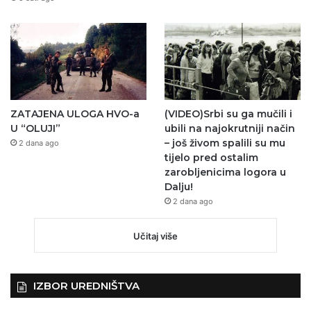
ZATAJENA ULOGA HVO-a
(VIDEO)Srbi su ga mučili i
U “OLUJI”
ubili na najokrutniji način
– još živom spalili su mu
2 dana ago
tijelo pred ostalim
zarobljenicima logora u
Dalju!
2 dana ago
Učitaj više
IZBOR UREDNIŠTVA