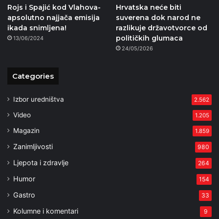
Rojs i Spajić kod Vlahova-
Hrvatska neće biti
apsolutno najjača emisija
suverena dok narod ne
ikada snimljena!
razlikuje državotvorce od
političkih glumaca
13/06/2024
24/05/2026
Categories
Izbor uredništva
2.562
Video
1.205
Magazin
1.859
Zanimljivosti
980
Ljepota i zdravlje
264
Humor
154
Gastro
33
Kolumne i komentari
9