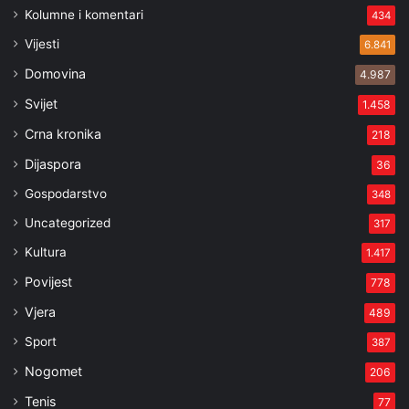
Kolumne i komentari
434
Vijesti
6.841
Domovina
4.987
Svijet
1.458
Crna kronika
218
Dijaspora
36
Gospodarstvo
348
Uncategorized
317
Kultura
1.417
Povijest
778
Vjera
489
Sport
387
Nogomet
206
Tenis
77