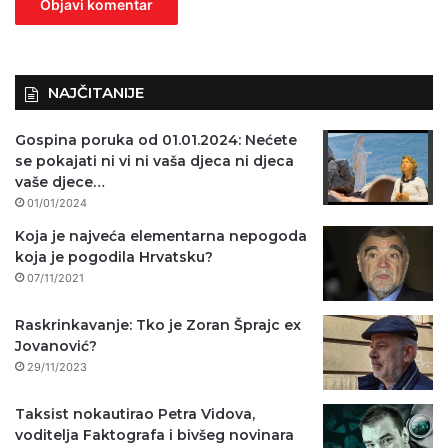
n
o
)
NAJČITANIJE
Gospina poruka od 01.01.2024: Nećete
se pokajati ni vi ni vaša djeca ni djeca
vaše djece…
01/01/2024
Koja je najveća elementarna nepogoda
koja je pogodila Hrvatsku?
07/11/2021
Raskrinkavanje: Tko je Zoran Šprajc ex
Jovanović?
29/11/2023
Taksist nokautirao Petra Vidova,
voditelja Faktografa i bivšeg novinara