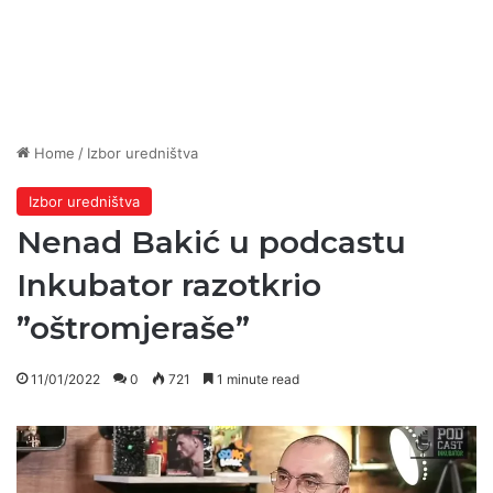
Home
/
Izbor uredništva
Izbor uredništva
Nenad Bakić u podcastu
Inkubator razotkrio
”oštromjeraše”
11/01/2022
0
721
1 minute read