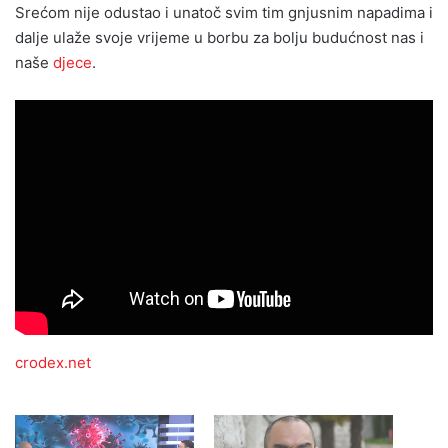
Srećom nije odustao i unatoč svim tim gnjusnim napadima i
dalje ulaže svoje vrijeme u borbu za bolju budućnost nas i
naše
djece
.
crodex.net