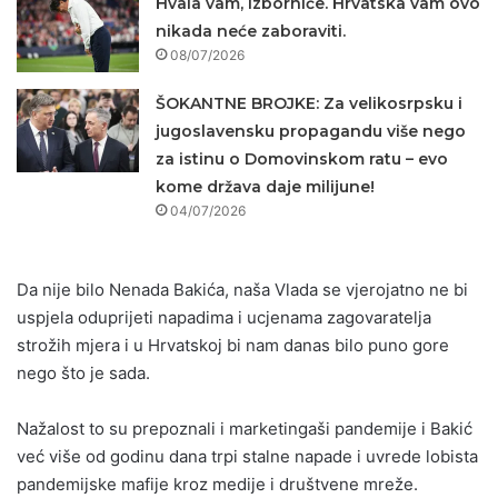
Hvala vam, izborniče. Hrvatska vam ovo
nikada neće zaboraviti.
08/07/2026
ŠOKANTNE BROJKE: Za velikosrpsku i
jugoslavensku propagandu više nego
za istinu o Domovinskom ratu – evo
kome država daje milijune!
04/07/2026
Da nije bilo Nenada Bakića, naša Vlada se vjerojatno ne bi
uspjela oduprijeti napadima i ucjenama zagovaratelja
strožih mjera i u Hrvatskoj bi nam danas bilo puno gore
nego što je sada.
Nažalost to su prepoznali i marketingaši pandemije i Bakić
već više od godinu dana trpi stalne napade i uvrede lobista
pandemijske mafije kroz medije i društvene mreže.