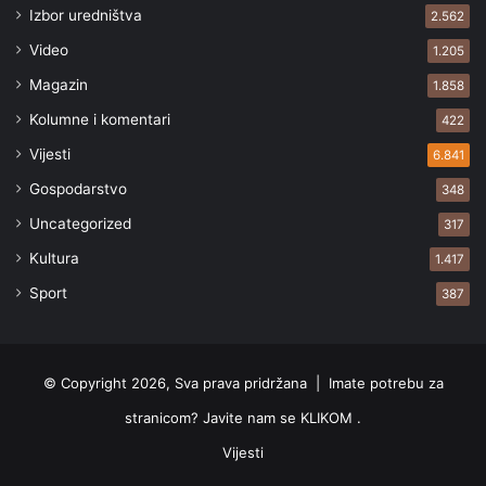
Izbor uredništva
2.562
Video
1.205
Magazin
1.858
Kolumne i komentari
422
Vijesti
6.841
Gospodarstvo
348
Uncategorized
317
Kultura
1.417
Sport
387
© Copyright 2026, Sva prava pridržana |
Imate potrebu za
stranicom? Javite nam se KLIKOM .
Vijesti