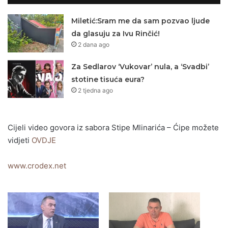
Miletić:Sram me da sam pozvao ljude
da glasuju za Ivu Rinčić!
2 dana ago
Za Sedlarov ‘Vukovar’ nula, a ‘Svadbi’
stotine tisuća eura?
2 tjedna ago
Cijeli video govora iz sabora Stipe Mlinarića – Ćipe možete
vidjeti
OVDJE
www.crodex.net