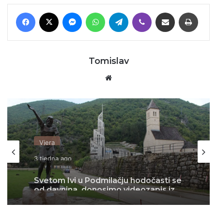
Facebook
X
Messenger
WhatsApp
Telegram
Viber
Podijeli putem E-maila
Printaj
Tomislav
Website
Vjera
3 tjedna ago
Svetom Ivi u Podmilačju hodočasti se
od davnina, donosimo videozapis iz
1969.