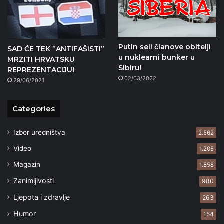
Putin seli članove obitelji
SAD ĆE TEK ”ANTIFAŠISTI”
u nuklearni bunker u
MRZITI HRVATSKU
Sibiru!
REPREZENTACIJU!
02/03/2022
29/06/2021
Categories
Izbor uredništva
2.562
Video
1.205
Magazin
1.858
Zanimljivosti
980
Ljepota i zdravlje
263
Humor
154