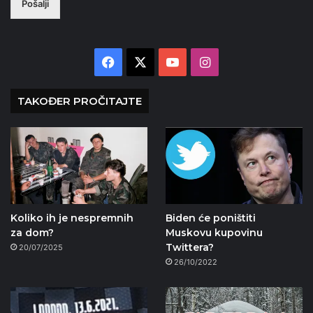
Pošalji
Facebook
X
YouTube
Instagram
TAKOĐER PROČITAJTE
Koliko ih je nespremnih
Biden će poništiti
za dom?
Muskovu kupovinu
Twittera?
20/07/2025
26/10/2022