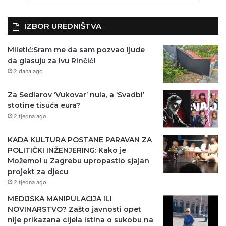
IZBOR UREDNIŠTVA
Miletić:Sram me da sam pozvao ljude
da glasuju za Ivu Rinčić!
2 dana ago
Za Sedlarov ‘Vukovar’ nula, a ‘Svadbi’
stotine tisuća eura?
2 tjedna ago
KADA KULTURA POSTANE PARAVAN ZA
POLITIČKI INŽENJERING: Kako je
Možemo! u Zagrebu upropastio sjajan
projekt za djecu
2 tjedna ago
MEDIJSKA MANIPULACIJA ILI
NOVINARSTVO? Zašto javnosti opet
nije prikazana cijela istina o sukobu na