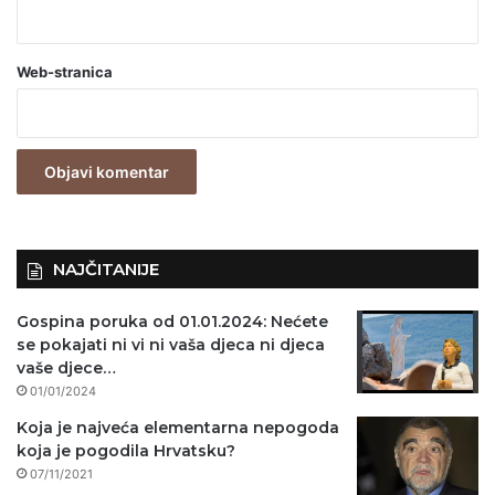
b
a
Web-stranica
v
e
z
n
o
)
NAJČITANIJE
Gospina poruka od 01.01.2024: Nećete
se pokajati ni vi ni vaša djeca ni djeca
vaše djece…
01/01/2024
Koja je najveća elementarna nepogoda
koja je pogodila Hrvatsku?
07/11/2021