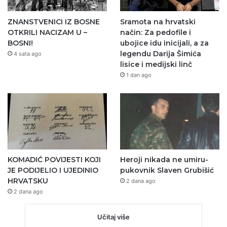
ZNANSTVENICI IZ BOSNE
Sramota na hrvatski
OTKRILI NACIZAM U –
način: Za pedofile i
BOSNI!
ubojice idu inicijali, a za
legendu Darija Šimića
4 sata ago
lisice i medijski linč
1 dan ago
KOMADIĆ POVIJESTI KOJI
Heroji nikada ne umiru-
JE PODIJELIO I UJEDINIO
pukovnik Slaven Grubišić
HRVATSKU
2 dana ago
2 dana ago
Učitaj više