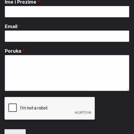
Ime i Prezime
*
Email
*
Poruka
*