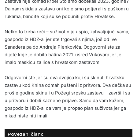
Zastava nije komad krpe! Što smo dočekali 2023. godine?
Da nam skidaju zastavu oni koje smo potjerali s puškom u
rukama, bandite koji su se pobunili protiv Hrvatske.
Netko to treba reći – suživot nije uspio, zahvaljujući vama,
gospodo iz HDZ-a, jer ste trgovali s njima, još od Ive
Sanadera pa do Andreja Plenkovića. Odgovorni ste za
dijete koje je dobilo batina 2021. usred Vukovara jer je
imalo maskicu za lice s hrvatskom zastavom.
Odgovorni ste jer su ova dvojica koji su skinuli hrvatsku
zastavu kod Knina odmah pušteni iz pritvora. Dva dečka su
prošle godine skinuli u Požegi srpsku zastavu – završili su
u pritvoru i dobili kaznene prijave. Samo da vam kažem,
gospodo iz HDZ-a, da vam je propao plan suživota jer ga
nikad niste niti imali!
Povezani članci