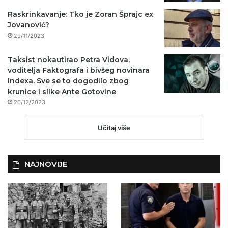
Raskrinkavanje: Tko je Zoran Šprajc ex
Jovanović?
29/11/2023
Taksist nokautirao Petra Vidova,
voditelja Faktografa i bivšeg novinara
Indexa. Sve se to dogodilo zbog
krunice i slike Ante Gotovine
20/12/2023
Učitaj više
NAJNOVIJE