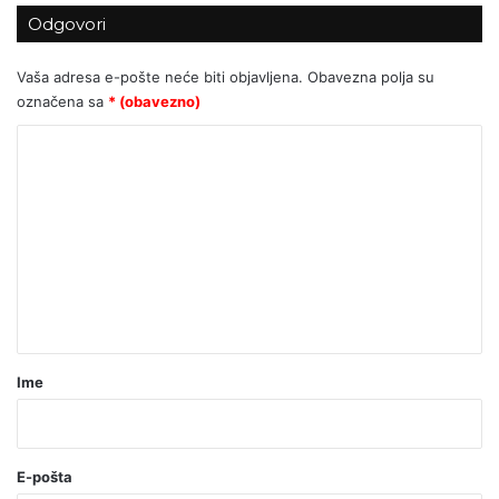
Odgovori
Vaša adresa e-pošte neće biti objavljena.
Obavezna polja su
označena sa
* (obavezno)
K
o
m
e
n
t
a
r
Ime
*
(
o
E-pošta