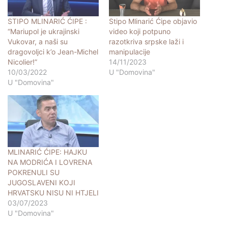
STIPO MLINARIĆ ĆIPE :
Stipo Mlinarić Ćipe objavio
“Mariupol je ukrajinski
video koji potpuno
Vukovar, a naši su
razotkriva srpske laži i
dragovoljci k’o Jean-Michel
manipulacije
Nicolier!”
14/11/2023
10/03/2022
U "Domovina"
U "Domovina"
MLINARIĆ ĆIPE: HAJKU
NA MODRIĆA I LOVRENA
POKRENULI SU
JUGOSLAVENI KOJI
HRVATSKU NISU NI HTJELI
03/07/2023
U "Domovina"