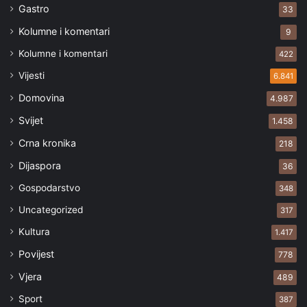
Gastro
33
Kolumne i komentari
9
Kolumne i komentari
422
Vijesti
6.841
Domovina
4.987
Svijet
1.458
Crna kronika
218
Dijaspora
36
Gospodarstvo
348
Uncategorized
317
Kultura
1.417
Povijest
778
Vjera
489
Sport
387