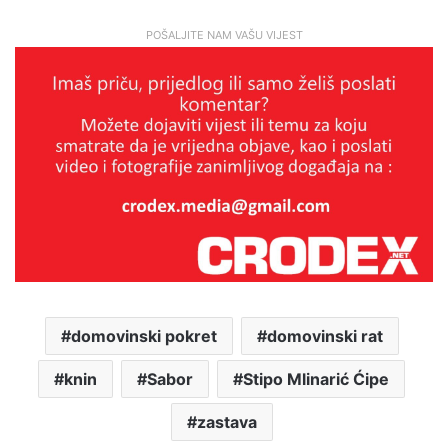
POŠALJITE NAM VAŠU VIJEST
domovinski pokret
domovinski rat
knin
Sabor
Stipo Mlinarić Ćipe
zastava