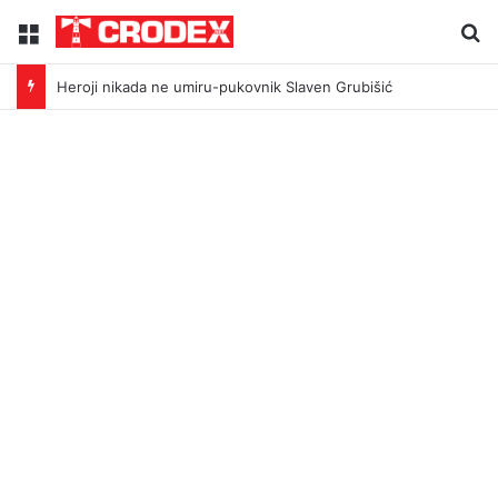
Menu
Tr
Heroji nikada ne umiru-pukovnik Slaven Grubišić