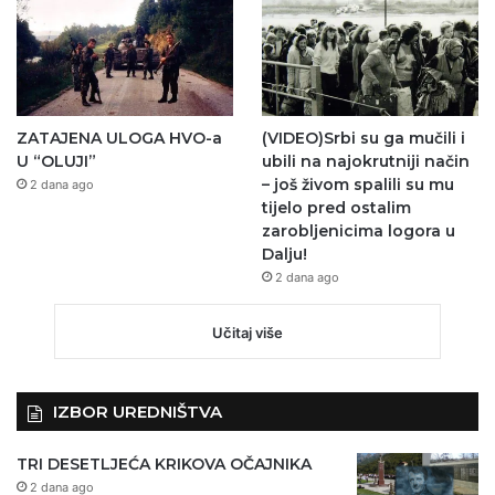
ZATAJENA ULOGA HVO-a
(VIDEO)Srbi su ga mučili i
U “OLUJI”
ubili na najokrutniji način
– još živom spalili su mu
2 dana ago
tijelo pred ostalim
zarobljenicima logora u
Dalju!
2 dana ago
Učitaj više
IZBOR UREDNIŠTVA
TRI DESETLJEĆA KRIKOVA OČAJNIKA
2 dana ago