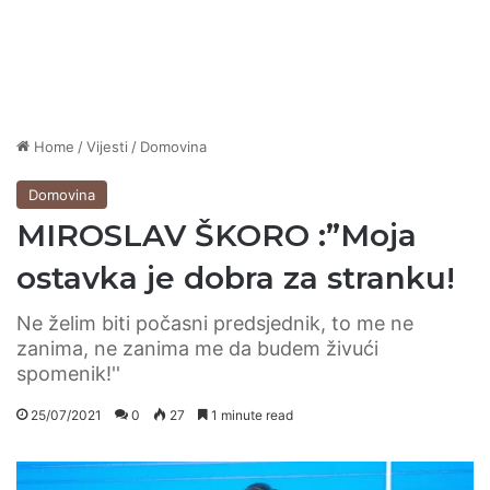
Home
/
Vijesti
/
Domovina
Domovina
MIROSLAV ŠKORO :”Moja
ostavka je dobra za stranku!
Ne želim biti počasni predsjednik, to me ne
zanima, ne zanima me da budem živući
spomenik!''
25/07/2021
0
27
1 minute read