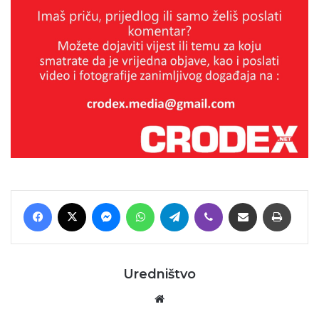
Facebook
X
Messenger
WhatsApp
Telegram
Viber
Podijeli putem E-maila
Printaj
Uredništvo
Website