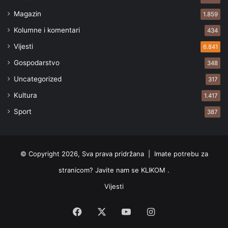
Magazin
1.859
Kolumne i komentari
434
Vijesti
6.841
Gospodarstvo
348
Uncategorized
317
Kultura
1.417
Sport
387
© Copyright 2026, Sva prava pridržana |
Imate potrebu za
stranicom? Javite nam se KLIKOM .
Vijesti
Facebook
X
YouTube
Instagram