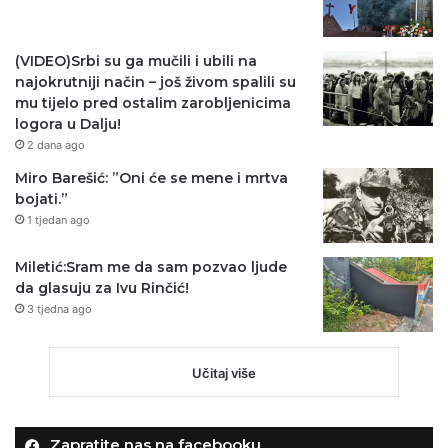
(VIDEO)Srbi su ga mučili i ubili na
najokrutniji način – još živom spalili su
mu tijelo pred ostalim zarobljenicima
logora u Dalju!
2 dana ago
Miro Barešić: ”Oni će se mene i mrtva
bojati.”
1 tjedan ago
Miletić:Sram me da sam pozvao ljude
da glasuju za Ivu Rinčić!
3 tjedna ago
Učitaj više
Zapratite nas na facebooku