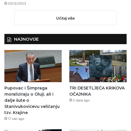
20/12/2023
Učitaj više
NAJNOVIJE
Pupovac i Šimpraga
TRI DESETLJEĆA KRIKOVA
moraliziraju o Oluji, ali i
OČAJNIKA
dalje šute o
2 dana ago
Stanivukovićevu veličanju
tzv. Krajine
17 sati ago