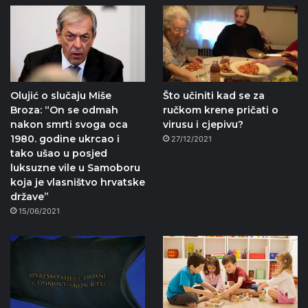
Olujić o slučaju Miše
Što učiniti kad se za
Broza: “On se odmah
ručkom krene pričati o
nakon smrti svoga oca
virusu i cjepivu?
1980. godine ukrcao i
27/12/2021
tako ušao u posjed
luksuzne vile u Samoboru
koja je vlasništvo hrvatske
države”
15/06/2021