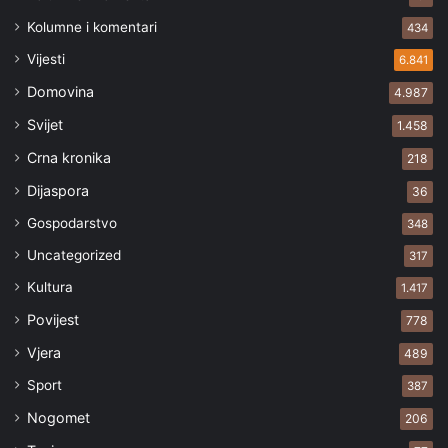
Kolumne i komentari
434
Vijesti
6.841
Domovina
4.987
Svijet
1.458
Crna kronika
218
Dijaspora
36
Gospodarstvo
348
Uncategorized
317
Kultura
1.417
Povijest
778
Vjera
489
Sport
387
Nogomet
206