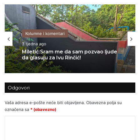
Kolumne i komentari
06/07/2026
Kolumne i komentari
Za Sedlarov ‘Vukovar’ nula, a ‘Svadbi’
3 tjedna ago
stotine tisuća eura?
Odgovori
Miletić:Sram me da sam pozvao ljude
da glasuju za Ivu Rinčić!
Vaša adresa e-pošte neće biti objavljena.
Obavezna polja su
označena sa
* (obavezno)
K
o
m