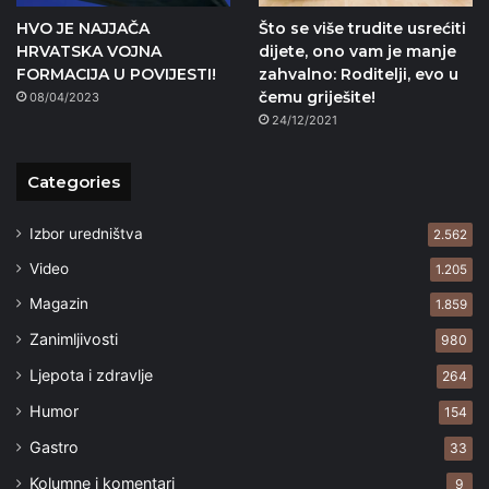
HVO JE NAJJAČA
Što se više trudite usrećiti
HRVATSKA VOJNA
dijete, ono vam je manje
FORMACIJA U POVIJESTI!
zahvalno: Roditelji, evo u
čemu griješite!
08/04/2023
24/12/2021
Categories
Izbor uredništva
2.562
Video
1.205
Magazin
1.859
Zanimljivosti
980
Ljepota i zdravlje
264
Humor
154
Gastro
33
Kolumne i komentari
9