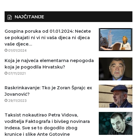
)
NAJČITANIJE
Gospina poruka od 01.01.2024: Nećete
se pokajati ni vi ni vaša djeca ni djeca
vaše djece…
01/01/2024
Koja je najveća elementarna nepogoda
koja je pogodila Hrvatsku?
07/11/2021
Raskrinkavanje: Tko je Zoran Šprajc ex
Jovanović?
29/11/2023
Taksist nokautirao Petra Vidova,
voditelja Faktografa i bivšeg novinara
Indexa. Sve se to dogodilo zbog
krunice i slike Ante Gotovine