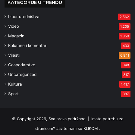
KATEGORIJE U TRENDU
Izbor uredništva
2.562
Video
1.205
Magazin
1.859
Kolumne i komentari
433
Vijesti
6.841
Gospodarstvo
348
Uncategorized
317
Kultura
1.417
Sport
387
© Copyright 2026, Sva prava pridržana |
Imate potrebu za
stranicom? Javite nam se KLIKOM .