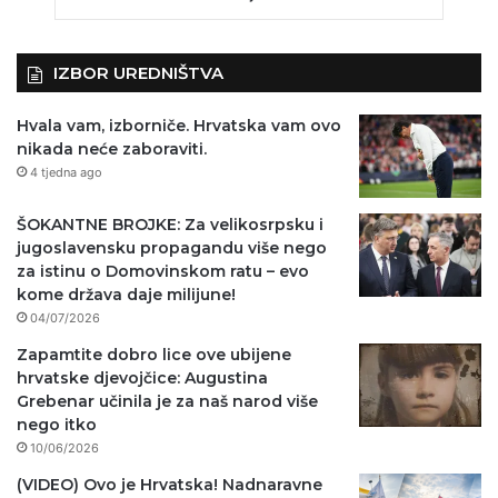
IZBOR UREDNIŠTVA
Hvala vam, izborniče. Hrvatska vam ovo
nikada neće zaboraviti.
4 tjedna ago
ŠOKANTNE BROJKE: Za velikosrpsku i
jugoslavensku propagandu više nego
za istinu o Domovinskom ratu – evo
kome država daje milijune!
04/07/2026
Zapamtite dobro lice ove ubijene
hrvatske djevojčice: Augustina
Grebenar učinila je za naš narod više
nego itko
10/06/2026
(VIDEO) Ovo je Hrvatska! Nadnaravne