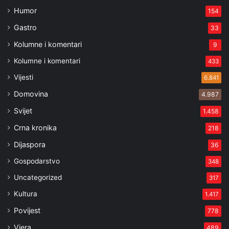
Humor
154
Gastro
33
Kolumne i komentari
9
Kolumne i komentari
433
Vijesti
6.841
Domovina
4.987
Svijet
1.458
Crna kronika
218
Dijaspora
36
Gospodarstvo
348
Uncategorized
317
Kultura
1.417
Povijest
778
Vjera
489