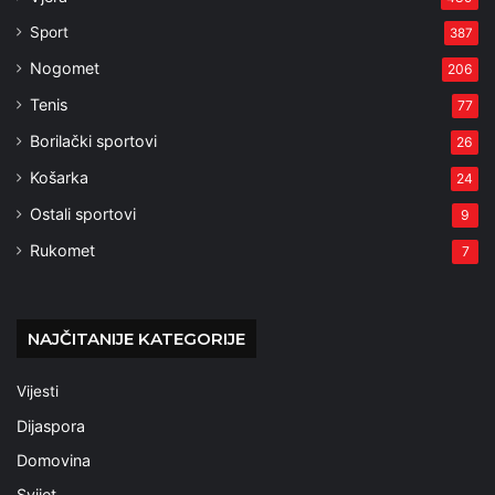
Sport
387
Nogomet
206
Tenis
77
Borilački sportovi
26
Košarka
24
Ostali sportovi
9
Rukomet
7
NAJČITANIJE KATEGORIJE
Vijesti
Dijaspora
Domovina
Svijet