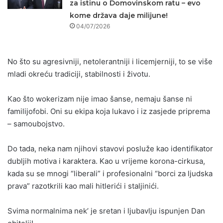
za istinu o Domovinskom ratu – evo
kome država daje milijune!
04/07/2026
No što su agresivniji, netolerantniji i licemjerniji, to se više
mladi okreću tradiciji, stabilnosti i životu.
Kao što wokerizam nije imao šanse, nemaju šanse ni
familijofobi. Oni su ekipa koja lukavo i iz zasjede priprema
– samoubojstvo.
Do tada, neka nam njihovi stavovi posluže kao identifikator
dubljih motiva i karaktera. Kao u vrijeme korona-cirkusa,
kada su se mnogi “liberali” i profesionalni “borci za ljudska
prava” razotkrili kao mali hitlerići i staljinići.
Svima normalnima nek’ je sretan i ljubavlju ispunjen Dan