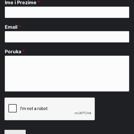
Ime i Prezime
*
Email
*
Poruka
*