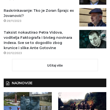
Raskrinkavanje: Tko je Zoran Šprajc ex
Jovanović?
29/11/2023
Taksist nokautirao Petra Vidova,
voditelja Faktografa i bivšeg novinara
Indexa. Sve se to dogodilo zbog
krunice i slike Ante Gotovine
20/12/2023
Učitaj više
NAJNOVIJE