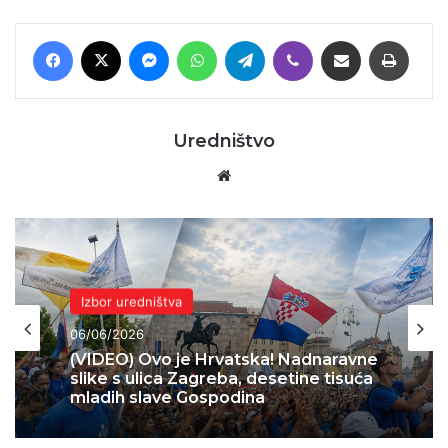
Facebook
X
Messenger
WhatsApp
Telegram
Viber
Podijeli putem E-maila
Printaj
Uredništvo
Website
Domovina
04/06/2026
Skok 2 – operacija koja je spasila
Bihać – 1995.