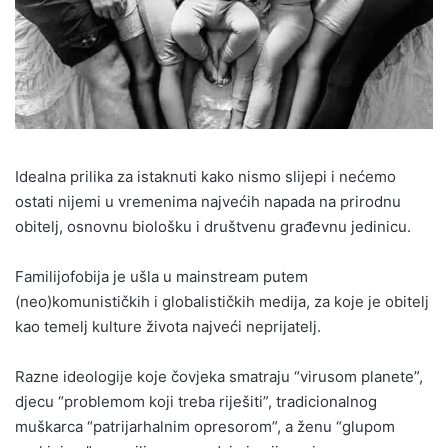
Idealna prilika za istaknuti kako nismo slijepi i nećemo
ostati nijemi u vremenima najvećih napada na prirodnu
obitelj, osnovnu biološku i društvenu građevnu jedinicu.
Familijofobija je ušla u mainstream putem
(neo)komunističkih i globalističkih medija, za koje je obitelj
kao temelj kulture života najveći neprijatelj.
Razne ideologije koje čovjeka smatraju “virusom planete”,
djecu “problemom koji treba riješiti”, tradicionalnog
muškarca “patrijarhalnim opresorom”, a ženu “glupom