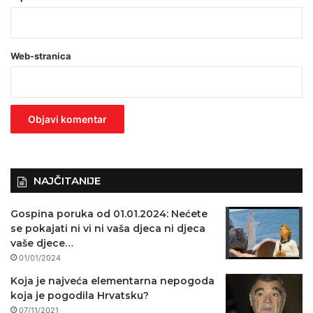
b
a
Web-stranica
v
e
z
n
o
)
NAJČITANIJE
Gospina poruka od 01.01.2024: Nećete
se pokajati ni vi ni vaša djeca ni djeca
vaše djece…
01/01/2024
Koja je najveća elementarna nepogoda
koja je pogodila Hrvatsku?
07/11/2021