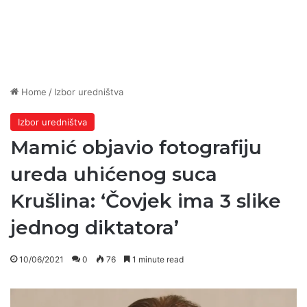
Home
/
Izbor uredništva
Izbor uredništva
Mamić objavio fotografiju
ureda uhićenog suca
Krušlina: ‘Čovjek ima 3 slike
jednog diktatora’
10/06/2021
0
76
1 minute read