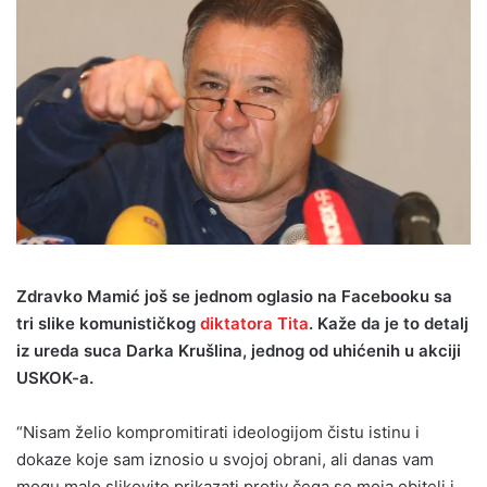
Zdravko Mamić još se jednom oglasio na Facebooku sa
tri slike komunističkog
diktatora Tita
. Kaže da je to detalj
iz ureda suca Darka Krušlina, jednog od uhićenih u akciji
USKOK-a.
“Nisam želio kompromitirati ideologijom čistu istinu i
dokaze koje sam iznosio u svojoj obrani, ali danas vam
mogu malo slikovito prikazati protiv čega se moja obitelj i