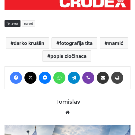
Izvor
narod
darko krušlin
fotografija tita
mamić
popis zločinaca
Facebook
X
Messenger
WhatsApp
Telegram
Viber
Podijeli putem E-maila
Printaj
Tomislav
Website