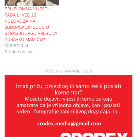
PRIJELOMNA VIJEST –
PADA LI VEĆ 29.
KOLOVOZA NA
EUROPSKOM SUDU U
STRASBOURGU PRESUDA
ZDRAVKU MAMIĆU?
10/08/2024
Srodne objave
POŠALJITE NAM VAŠU VIJEST