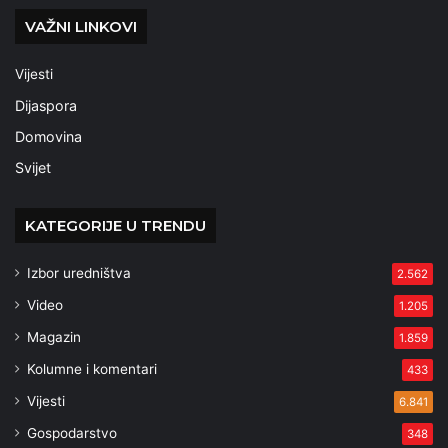
VAŽNI LINKOVI
Vijesti
Dijaspora
Domovina
Svijet
KATEGORIJE U TRENDU
Izbor uredništva
2.562
Video
1.205
Magazin
1.859
Kolumne i komentari
433
Vijesti
6.841
Gospodarstvo
348