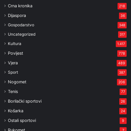
Crna kronika
218
Dijaspora
36
Gospodarstvo
348
Uncategorized
317
Kultura
1.417
Povijest
778
Vjera
489
Sport
387
Nogomet
206
Tenis
77
Borilački sportovi
26
Košarka
24
Ostali sportovi
9
Rukomet
7