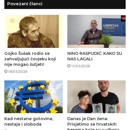
Povezani članci
Gojko Šušak rodio se
NINO RASPUDIĆ: KAKO SU
zahvaljujući čovjeku koji
NAS LAGALI
nije mogao šutjeti!
11/03/2026
16/03/2026
Kad nestane gotovina,
Danas je Dan žena:
nestaje i sloboda
Prisjetimo se hrvatskih
heroina koje su u vihoru