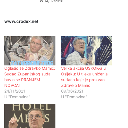
04/07/2026
www.crodex.net
Oglasio se Zdravko Mamić:
Velika akcija USKOK-a u
Sudac Županijskog suda
Osijeku: U tijeku uhićenja
bavio se PRANJEM
sudaca koje je prozvao
NOVCA!
Zdravko Mamić
24/11/2021
09/06/2021
U "Domovina"
U "Domovina"