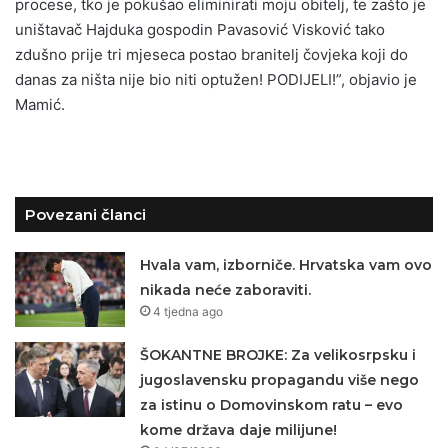
procese, tko je pokušao eliminirati moju obitelj, te zašto je
uništavač Hajduka gospodin Pavasović Visković tako
zdušno prije tri mjeseca postao branitelj čovjeka koji do
danas za ništa nije bio niti optužen! PODIJELI!”, objavio je
Mamić.
Povezani članci
Hvala vam, izborniče. Hrvatska vam ovo
nikada neće zaboraviti.
4 tjedna ago
ŠOKANTNE BROJKE: Za velikosrpsku i
jugoslavensku propagandu više nego
za istinu o Domovinskom ratu – evo
kome država daje milijune!