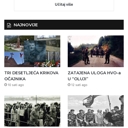
Učitaj više
NAJNOVIJE
TRI DESETLJEĆA KRIKOVA
ZATAJENA ULOGA HVO-a
OČAJNIKA
U “OLUJI”
10 sati ago
12 sati ago