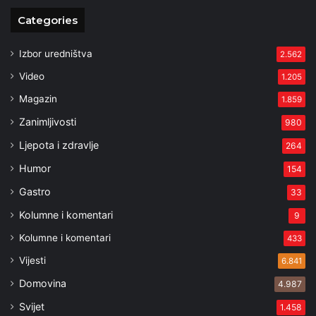
Categories
Izbor uredništva
2.562
Video
1.205
Magazin
1.859
Zanimljivosti
980
Ljepota i zdravlje
264
Humor
154
Gastro
33
Kolumne i komentari
9
Kolumne i komentari
433
Vijesti
6.841
Domovina
4.987
Svijet
1.458