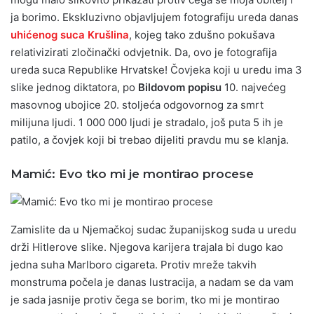
ja borimo. Ekskluzivno objavljujem fotografiju ureda danas
uhićenog suca Krušlina
, kojeg tako zdušno pokušava
relativizirati zločinački odvjetnik. Da, ovo je fotografija
ureda suca Republike Hrvatske! Čovjeka koji u uredu ima 3
slike jednog diktatora, po
Bildovom popisu
10. najvećeg
masovnog ubojice 20. stoljeća odgovornog za smrt
milijuna ljudi. 1 000 000 ljudi je stradalo, još puta 5 ih je
patilo, a čovjek koji bi trebao dijeliti pravdu mu se klanja.
Mamić: Evo tko mi je montirao procese
Zamislite da u Njemačkoj sudac županijskog suda u uredu
drži Hitlerove slike. Njegova karijera trajala bi dugo kao
jedna suha Marlboro cigareta. Protiv mreže takvih
monstruma počela je danas lustracija, a nadam se da vam
je sada jasnije protiv čega se borim, tko mi je montirao