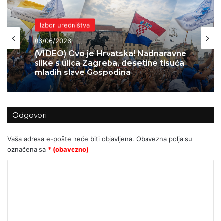
Domovina
Izbor uredništva
04/06/2026
06/06/2026
Skok 2 – operacija koja je spasila
Bihać – 1995.
(VIDEO) Ovo je Hrvatska! Nadnaravne
Odgovori
slike s ulica Zagreba, desetine tisuća
mladih slave Gospodina
Vaša adresa e-pošte neće biti objavljena.
Obavezna polja su
označena sa
* (obavezno)
K
o
m
e