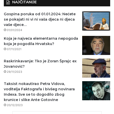
NAJČITANIJE
Gospina poruka od 01.01.2024: Nećete
se pokajati ni vi ni vaša djeca ni djeca
vaše djece…
01/01/2024
Koja je najveća elementarna nepogoda
koja je pogodila Hrvatsku?
07/11/2021
Raskrinkavanje: Tko je Zoran Šprajc ex
Jovanović?
29/11/2023
Taksist nokautirao Petra Vidova,
voditelja Faktografa i bivšeg novinara
Indexa. Sve se to dogodilo zbog
krunice i slike Ante Gotovine
20/12/2023