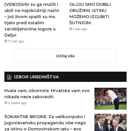
(VIDEO)Srbi su ga mučili i
OLUJU SMO DOBILI
ubili na najokrutniji način
ORUŽJEM. ISTINU
– još živom spalili su mu
MOŽEMO IZGUBITI
tijelo pred ostalim
ŠUTNJOM.
zarobljenicima logora u
1 dan ago
Dalju!
17 sati ago
Učitaj više
IZBOR UREDNIŠTVA
Hvala vam, izborniče. Hrvatska vam ovo
nikada neće zaboraviti.
4 tjedna ago
ŠOKANTNE BROJKE: Za velikosrpsku i
jugoslavensku propagandu više nego
za istinu o Domovinskom ratu – evo