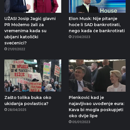
UŽAS! Josip Jagić glavni
Elon Musk: Nije pitanje
PR Možemo žali za
hoće li SAD bankrotirati,
vremenima kada su
nego kada će bankrotirati
ubijani katolički
21/04/2023
svećenici?
21/01/2022
Zašto tolika buka oko
Plenković kad je
ukidanja povlastica?
najavljivao uvođenje eura:
Kava bi mogla poskupjeti
28/04/2025
oko dvije lipe
05/01/2023