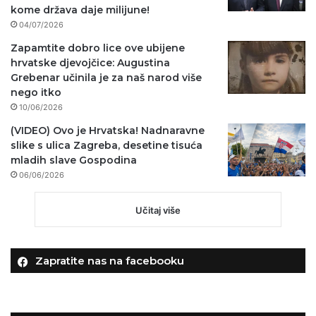
kome država daje milijune!
04/07/2026
Zapamtite dobro lice ove ubijene
hrvatske djevojčice: Augustina
Grebenar učinila je za naš narod više
nego itko
10/06/2026
(VIDEO) Ovo je Hrvatska! Nadnaravne
slike s ulica Zagreba, desetine tisuća
mladih slave Gospodina
06/06/2026
Učitaj više
Zapratite nas na facebooku