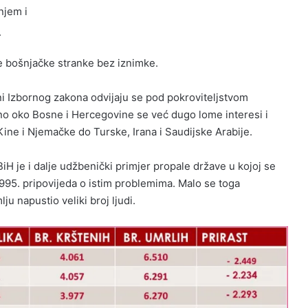
njem i
.
e bošnjačke stranke bez iznimke.
ni Izbornog zakona odvijaju se pod pokroviteljstvom
no oko Bosne i Hercegovine se već dugo lome interesi i
Kine i Njemačke do Turske, Irana i Saudijske Arabije.
H je i dalje udžbenički primjer propale države u kojoj se
995. pripovijeda o istim problemima. Malo se toga
ju napustio veliki broj ljudi.