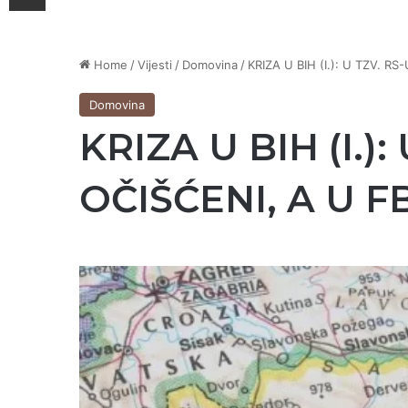
Home
/
Vijesti
/
Domovina
/
KRIZA U BIH (I.): U TZV. R
Domovina
KRIZA U BIH (I.)
OČIŠĆENI, A U F