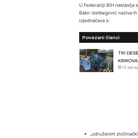
U Federaciji BiH nastavlja 
Bakir Izetbegović naziva i
izjednačava s:
Povezani članci
TRI DES
KRIKOVA
13 sati a
„udruženim zločinačk