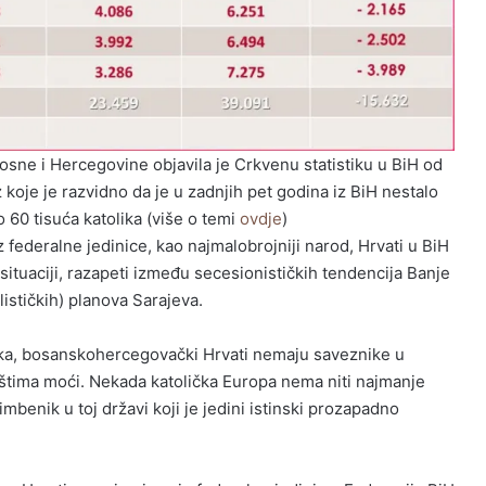
sne i Hercegovine objavila je Crkvenu statistiku u BiH od
 koje je razvidno da je u zadnjih pet godina iz BiH nestalo
 60 tisuća katolika (više o temi
ovdje
)
federalne jedinice, kao najmalobrojniji narod, Hrvati u BiH
situaciji, razapeti između secesionističkih tendencija Banje
alističkih) planova Sarajeva.
aka, bosanskohercegovački Hrvati nemaju saveznike u
štima moći. Nekada katolička Europa nema niti najmanje
mbenik u toj državi koji je jedini istinski prozapadno