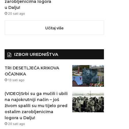
zarobljenicima logora
u Dalju!
20 sati ago
Učitaj više
IZBOR UREDNIŠTVA
TRI DESETLJEĆA KRIKOVA
OČAJNIKA
13 sati ago
(VIDEO)Srbi su ga mučili i ubili
na najokrutniji način – još
živom spalili su mu tijelo pred
ostalim zarobljenicima
logora u Dalju!
20 sati ago