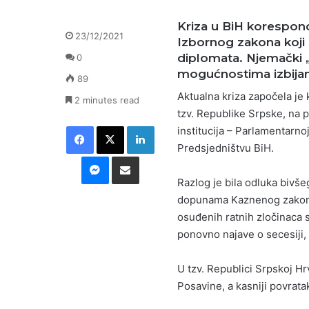
Kriza u BiH korespon
23/12/2021
Izbornog zakona koji
diplomata. Njemački „
0
mogućnostima izbijan
89
Aktualna kriza započela je 
2 minutes read
tzv. Republike Srpske, na p
Facebook
X
LinkedIn
institucija – Parlamentarno
Predsjedništvu BiH.
Messenger
Podijeli putem E-maila
Razlog je bila odluka bivš
dopunama Kaznenog zakona 
osuđenih ratnih zločinaca s
ponovno najave o secesiji, a
U tzv. Republici Srpskoj Hr
Posavine, a kasniji povratak