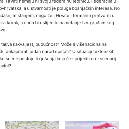
ka, Hrvati nemaju ni svoju federalnu jedinicu. Federacija BiH
-hrvatska, a u stvarnosti je poluga bošnjačkih interesa. No
adašnjim stanjem, nego želi Hrvate i formalno pretvoriti u
rvi korak, a onda bi uslijedilo nametanje tzv. građanskog
ave.
, takva kakva jest, budućnost? Može li višenacionalna
ički dekapitirati jedan narod opstati? U situaciji tektonskih
e scene postoje li rješenja koja će spriječiti crni scenarij
ovini?