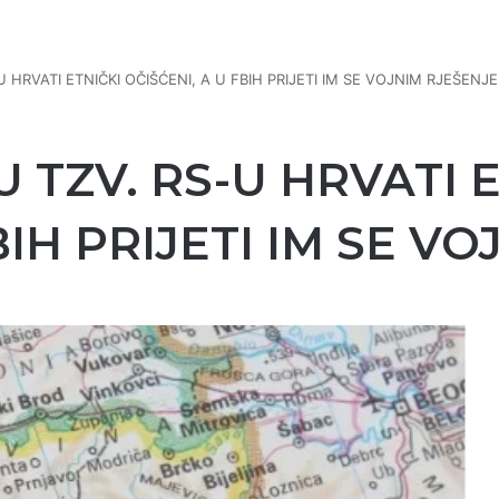
S-U HRVATI ETNIČKI OČIŠĆENI, A U FBIH PRIJETI IM SE VOJNIM RJEŠENJ
: U TZV. RS-U HRVATI 
BIH PRIJETI IM SE V