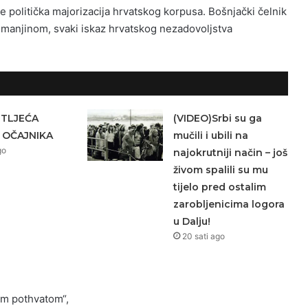
se politička majorizacija hrvatskog korpusa. Bošnjački čelnik
h manjinom, svaki iskaz hrvatskog nezadovoljstva
ETLJEĆA
(VIDEO)Srbi su ga
 OČAJNIKA
mučili i ubili na
go
najokrutniji način – još
živom spalili su mu
tijelo pred ostalim
zarobljenicima logora
u Dalju!
20 sati ago
im pothvatom“,