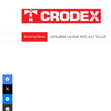
Breaking News
ZATAJENA ULOGA HVO-a U “OLUJI”
Facebook
X
Messenger
Podijeli putem E-maila