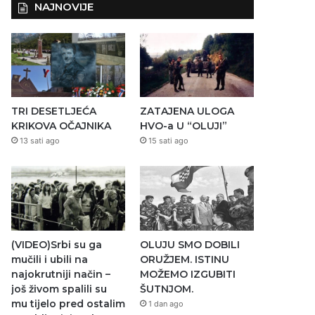
NAJNOVIJE
TRI DESETLJEĆA
ZATAJENA ULOGA
KRIKOVA OČAJNIKA
HVO-a U “OLUJI”
13 sati ago
15 sati ago
(VIDEO)Srbi su ga
OLUJU SMO DOBILI
mučili i ubili na
ORUŽJEM. ISTINU
najokrutniji način –
MOŽEMO IZGUBITI
još živom spalili su
ŠUTNJOM.
mu tijelo pred ostalim
1 dan ago