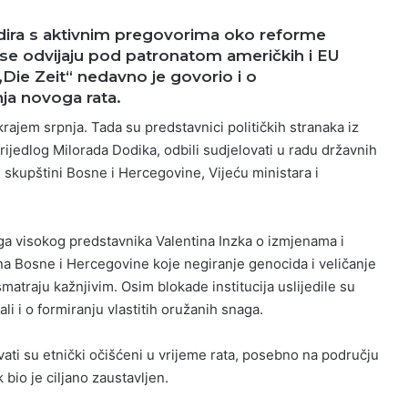
dira s aktivnim pregovorima oko reforme
 se odvijaju pod patronatom američkih i EU
Die Zeit“ nedavno je govorio i o
ja novoga rata.
krajem srpnja. Tada su predstavnici političkih stranaka iz
rijedlog Milorada Dodika, odbili sudjelovati u radu državnih
j skupštini Bosne i Hercegovine, Vijeću ministara i
ega visokog predstavnika Valentina Inzka o izmjenama i
Bosne i Hercegovine koje negiranje genocida i veličanje
matraju kažnjivim. Osim blokade institucija uslijedile su
li i o formiranju vlastitih oružanih snaga.
vati su etnički očišćeni u vrijeme rata, posebno na području
 bio je ciljano zaustavljen.