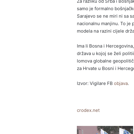
Za razliku od Srba i Bošnja
samo je formalno bošnjačko
Sarajevo se ne miri ni sa s
nacionalnu manjinu. To je p
modela na razini cijele drž
Ima li Bosna i Hercegovina
država u kojoj se želi polit
lomova globalne geopolitičk
za Hrvate u Bosni i Herceg
Izvor: Vigilare FB
objava
.
crodex.net