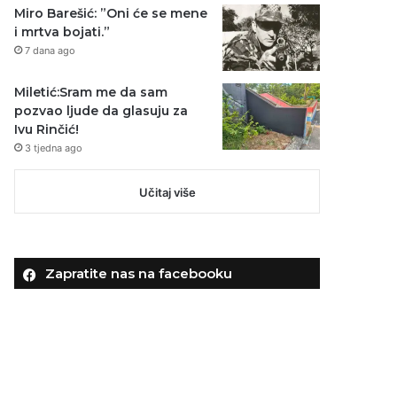
Miro Barešić: ”Oni će se mene
i mrtva bojati.”
7 dana ago
Miletić:Sram me da sam
pozvao ljude da glasuju za
Ivu Rinčić!
3 tjedna ago
Učitaj više
Zapratite nas na facebooku