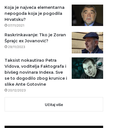
Koja je najveća elementarna
nepogoda koja je pogodila
Hrvatsku?
07/11/2021
Raskrinkavanje: Tko je Zoran
Šprajc ex Jovanović?
29/11/2023
Taksist nokautirao Petra
Vidova, voditelja Faktografa i
bivšeg novinara Indexa. Sve
se to dogodilo zbog krunice i
slike Ante Gotovine
20/12/2023
Učitaj više