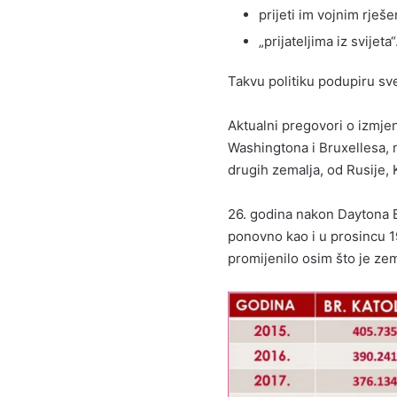
prijeti im vojnim rješe
„prijateljima iz svijeta“
Takvu politiku podupiru sv
Aktualni pregovori o izmje
Washingtona i Bruxellesa, 
drugih zemalja, od Rusije, 
26. godina nakon Daytona Bi
ponovno kao i u prosincu 1
promijenilo osim što je zeml