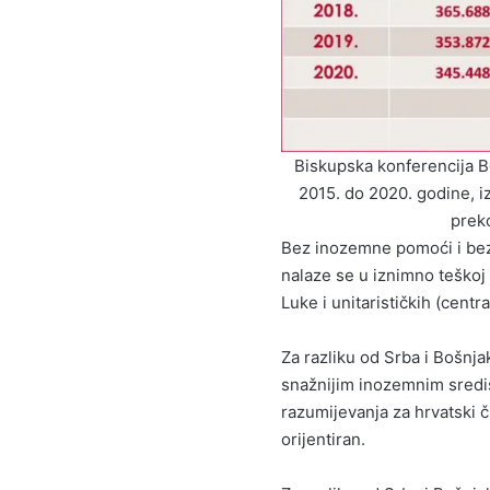
Biskupska konferencija Bo
2015. do 2020. godine, iz
preko
Bez inozemne pomoći i bez 
nalaze se u iznimno teškoj 
Luke i unitarističkih (centr
Za razliku od Srba i Bošnj
snažnijim inozemnim sredi
razumijevanja za hrvatski či
orijentiran.