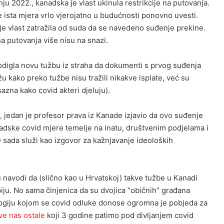
nju 2022., kanadska je vlast ukinula restrikcije na putovanja.
 ista mjera vrlo vjerojatno u budućnosti ponovno uvesti.
je vlast zatražila od suda da se navedeno suđenje prekine.
 na putovanja više nisu na snazi.
odigla novu tužbu iz straha da dokumenti s prvog suđenja
žu kako preko tužbe nisu tražili nikakve isplate, već su
sazna kako covid akteri djeluju).
, jedan je profesor prava iz Kanade izjavio da ovo suđenje
adske covid mjere temelje na inatu, društvenim podjelama i
ID sada služi kao izgovor za kažnjavanje ideoloških
avodi da (slično kao u Hrvatskoj) takve tužbe u Kanadi
iju. No sama činjenica da su dvojica “običnih” građana
logiju kojom se covid odluke donose ogromna je pobjeda za
sve nas ostale
koji 3 godine patimo pod divljanjem covid