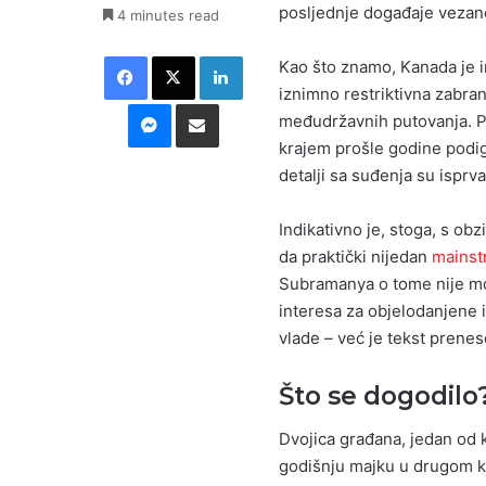
posljednje događaje vezane
4 minutes read
Facebook
X
LinkedIn
Kao što znamo, Kanada je im
iznimno restriktivna zabran
Messenger
Podijeli putem E-maila
međudržavnih putovanja. P
krajem prošle godine podig
detalji sa suđenja su isprva
Indikativno je, stoga, s ob
da praktički nijedan
mainst
Subramanya o tome nije mog
interesa za objelodanjene i
vlade – već je tekst prene
Što se dogodilo
Dvojica građana, jedan od 
godišnju majku u drugom ka