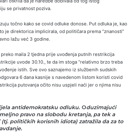
vari otkrila da je naredbe dobivala od tog istog
ju se privatnost poziva.
azuju točno kako se covid odluke donose. Put odluka je, kao
to je direktorica implicirala, od političara prema “znanosti”
avno lažu već 3 godine.
preko maila 2 tjedna prije uvođenja putnih restrikcija
strikcije uvode 30.10., te da im stoga “relativno brzo treba
vođenje istih. Sve ovo saznajemo iz službenih sudskih
dgovara 6 dana kasnije s navedenom listom koristi covid
trikcija putovanja očito nisu uspjeli naći jer o njima nisu
nijela antidemokratsku odluku
.
O
duzimajući
meljno pravo na slobodu kretanja, pa tek a
(tj. političkih korisnih idiota) zatražila da za to
avdanje.