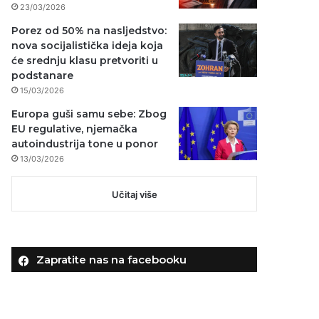
23/03/2026
Porez od 50% na nasljedstvo:
nova socijalistička ideja koja
će srednju klasu pretvoriti u
podstanare
15/03/2026
Europa guši samu sebe: Zbog
EU regulative, njemačka
autoindustrija tone u ponor
13/03/2026
Učitaj više
Zapratite nas na facebooku