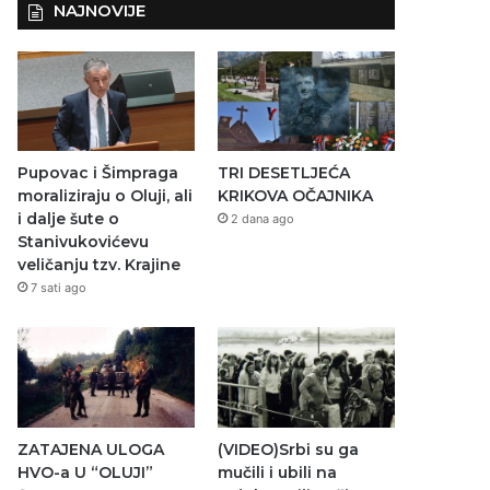
NAJNOVIJE
Pupovac i Šimpraga
TRI DESETLJEĆA
moraliziraju o Oluji, ali
KRIKOVA OČAJNIKA
i dalje šute o
2 dana ago
Stanivukovićevu
veličanju tzv. Krajine
7 sati ago
ZATAJENA ULOGA
(VIDEO)Srbi su ga
HVO-a U “OLUJI”
mučili i ubili na