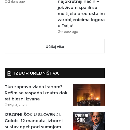
najokrutniji način –
2 dana ago
još živom spalili su
mu tijelo pred ostalim
zarobljenicima logora
u Dalju!
2 dana ago
Učitaj više
IZBOR UREDNIŠTVA
Tko zapravo vlada Iranom?
Režim se raspada iznutra dok
rat bjesni izvana
09/04/2026
IZBORNI ŠOK U SLOVENIJI:
Golob -12 mandata, izborni
sustav opet pod sumnjom