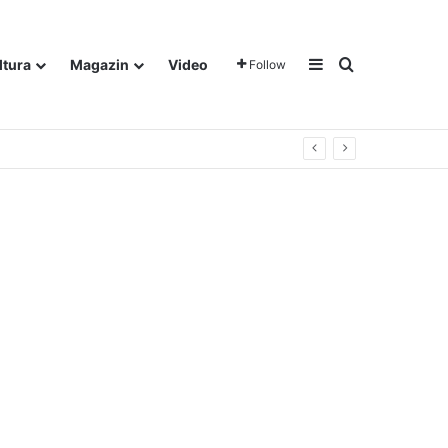
Sidebar
Traži
ltura
Magazin
Video
Follow
gora u Dalju!