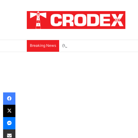
Breaking News
(VIDEO)Srbi su ga mučili i ubili na najokr
Facebook
X
Messenger
Podijeli putem E-maila