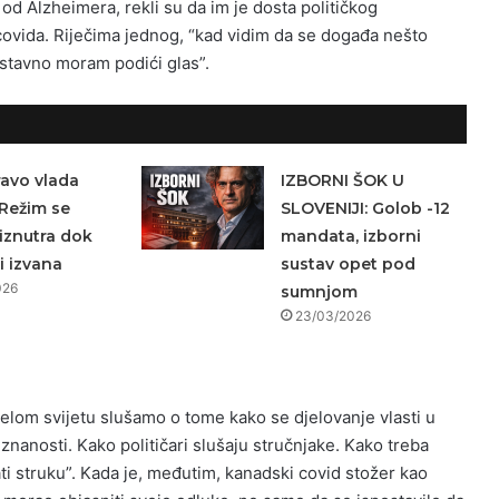
od Alzheimera, rekli su da im je dosta političkog
covida. Riječima jednog, “kad vidim da se događa nešto
ostavno moram podići glas”.
avo vlada
IZBORNI ŠOK U
Režim se
SLOVENIJI: Golob -12
iznutra dok
mandata, izborni
i izvana
sustav opet pod
026
sumnjom
23/03/2026
elom svijetu slušamo o tome kako se djelovanje vlasti u
znanosti. Kako političari slušaju stručnjake. Kako treba
šati struku”. Kada je, međutim, kanadski covid stožer kao