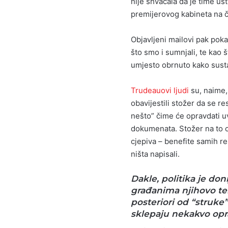
nije shvaćala da je time ust
premijerovog kabineta na či
Objavljeni mailovi pak pok
što smo i sumnjali, te kao š
umjesto obrnuto kako sust
Trudeauovi ljudi
su, naime, 
obavijestili stožer da se re
nešto” čime će opravdati u
dokumenata. Stožer na to o
cjepiva – benefite samih res
ništa napisali.
Dakle, politika je do
građanima njihovo te
posteriori od “struke” 
sklepaju nekakvo opr