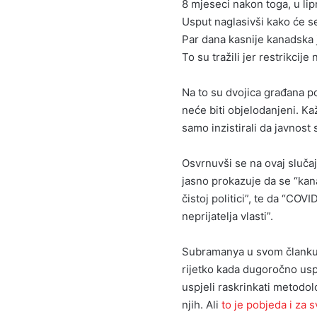
8 mjeseci nakon toga, u lip
Usput naglasivši kako će se
Par dana kasnije kanadska 
To su tražili jer restrikcije
Na to su dvojica građana p
neće biti objelodanjeni. Ka
samo inzistirali da javnost 
Osvrnuvši se na ovaj slučaj
jasno prokazuje da se “kan
čistoj politici”, te da “COV
neprijatelja vlasti”.
Subramanya u svom članku n
rijetko kada dugoročno usp
uspjeli raskrinkati metodo
njih. Ali
to je pobjeda i za 