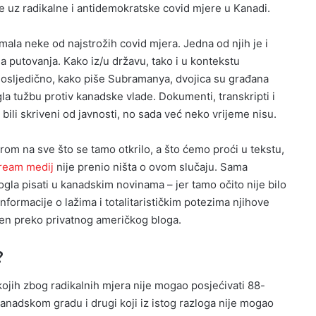
 uz radikalne i antidemokratske covid mjere u Kanadi.
ala neke od najstrožih covid mjera. Jedna od njih je i
a putovanja. Kako iz/u državu, tako i u kontekstu
osljedično, kako piše Subramanya, dvojica su građana
la tužbu protiv kanadske vlade. Dokumenti, transkripti i
 bili skriveni od javnosti, no sada već neko vrijeme nisu.
zirom na sve što se tamo otkrilo, a što ćemo proći u tekstu,
ream medij
nije prenio ništa o ovom slučaju. Sama
la pisati u kanadskim novinama – jer tamo očito nije bilo
nformacije o lažima i totalitarističkim potezima njihove
sen preko privatnog američkog bloga.
?
kojih zbog radikalnih mjera nije mogao posjećivati 88-
nadskom gradu i drugi koji iz istog razloga nije mogao