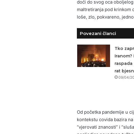
doći do svog oca oboljelog 
maltretiranja pod krinkom 
loše, zlo, pokvareno, jedn
Povezani članci
Tko zapr
Iranom? 
raspada 
rat bjesn
09/04/2
Od početka pandemije u cij
kontekstu covida bazira na 
“vjerovati znanosti” i “slu