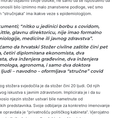
morao objasniti svoje odluke, ne samo da se ispostavilo da
donosili bilo iznimno malo znanstvene podloge, već smo
 tih “stručnjaka” ima ikakve veze s epidemiologijom.
umenti; “nitko u jedinici borbu s covidom,
ittle, glavnu direktoricu, nije imao formalno
iologije, medicine ili javnog zdravstva”.
amo da hrvatski Stožer civilne zaštite čini pet
, četiri diplomirana ekonomista, dva
sta, dva inženjera građevine, dva inženjera
izmologa, agronoma, i samo dva doktora
ljudi – navodno – oformljava “stručne” covid
g stožera svjedočila je da stožer čini 20 ljudi. Od njih
g iskustva s javnim zdravstvom. Implicirala je i da su
osio njezin stožer ustvari bile nametnute od
ičkih predstavnika. Svoje odbijanje za konkretno imenovanje
 opravdala je “privatnošću političkog kabineta”. Vjerojatno