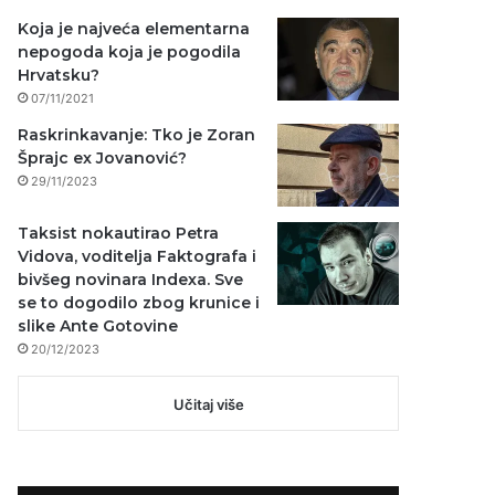
Koja je najveća elementarna
nepogoda koja je pogodila
Hrvatsku?
07/11/2021
Raskrinkavanje: Tko je Zoran
Šprajc ex Jovanović?
29/11/2023
Taksist nokautirao Petra
Vidova, voditelja Faktografa i
bivšeg novinara Indexa. Sve
se to dogodilo zbog krunice i
slike Ante Gotovine
20/12/2023
Učitaj više