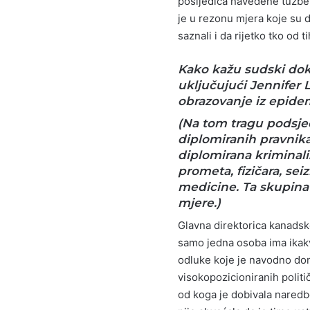
posljedica navedene tužbe 
je u rezonu mjera koje su 
saznali i da rijetko tko od
Kako kažu sudski dok
uključujući Jennifer L
obrazovanje iz epidem
(Na tom tragu podsjeć
diplomiranih pravnika
diplomirana kriminali
prometa, fizičara, se
medicine. Ta skupina 
mjere.)
Glavna direktorica kanadsko
samo jedna osoba ima ikakvo
odluke koje je navodno don
visokopozicioniranih polit
od koga je dobivala naredbe