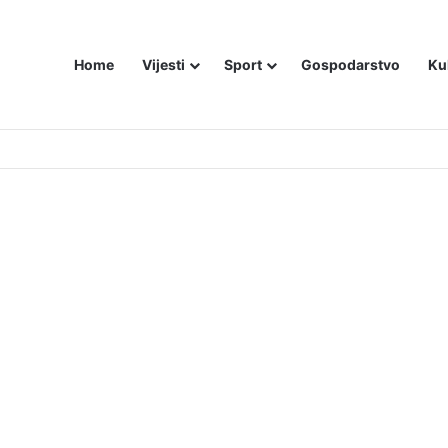
Home
Vijesti
Sport
Gospodarstvo
Ku
utniji način – još živom spalili su mu tijelo pred ostalim zarobljenicima lo