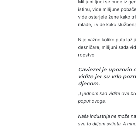
Milijuni ljudi se bude iz g
istinu, vide milijune pobače
vide ostarjele žene kako tr
mlađe, i vide kako služben
Nije važno koliko puta lažlj
desničare, milijuni sada vi
ropstvo.
Caviezel je upozorio
vidite jer su vrlo poz
djecom.
„I jednom kad vidite ove br
poput ovoga.
Naša industrija ne može nap
sve to diljem svijeta. A mno