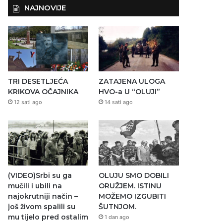
NAJNOVIJE
TRI DESETLJEĆA
ZATAJENA ULOGA
KRIKOVA OČAJNIKA
HVO-a U “OLUJI”
12 sati ago
14 sati ago
(VIDEO)Srbi su ga
OLUJU SMO DOBILI
mučili i ubili na
ORUŽJEM. ISTINU
najokrutniji način –
MOŽEMO IZGUBITI
još živom spalili su
ŠUTNJOM.
mu tijelo pred ostalim
1 dan ago