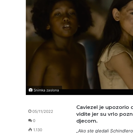
Snimka zaslona
Caviezel je upozorio
05/11/2022
vidite jer su vrlo poz
djecom.
0
1.130
„Ako ste gledali Schindlerovu