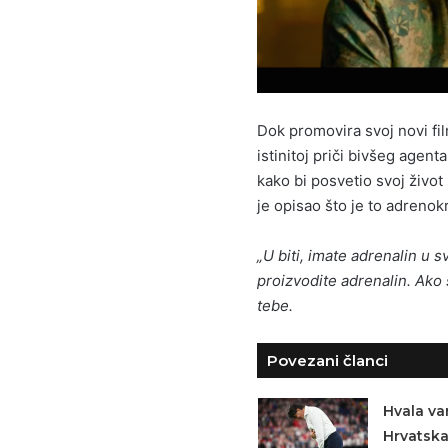
Dok promovira svoj novi fi
istinitoj priči bivšeg agen
kako bi posvetio svoj živo
je opisao što je to adrenok
„U biti, imate adrenalin u 
proizvodite adrenalin. Ako s
tebe.
Povezani članci
Hvala va
Hrvatsk