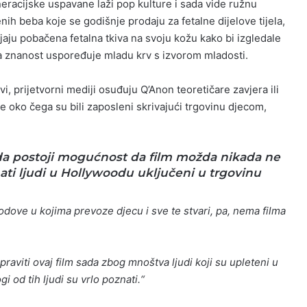
eneracijske uspavane laži pop kulture i sada vide ružnu
nih beba koje se godišnje prodaju za fetalne dijelove tijela,
ljaju pobačena fetalna tkiva na svoju kožu kako bi izgledale
a znanost uspoređuje mladu krv s izvorom mladosti.
ivi, prijetvorni mediji osuđuju Q’Anon teoretičare zavjera ili
de oko čega su bili zaposleni skrivajući trgovinu djecom,
 da postoji mogućnost da film možda nikada ne
nati ljudi u Hollywoodu uključeni u trgovinu
odove u kojima prevoze djecu i sve te stvari, pa, nema filma
raviti ovaj film sada zbog mnoštva ljudi koji su upleteni u
gi od tih ljudi su vrlo poznati.“