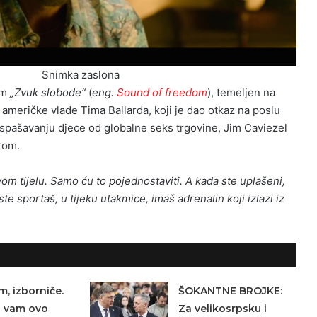
Snimka zaslona
lm
„Zvuk slobode“
(
eng.
Sound of freedom
), temeljen na
ta američke vlade Tima Ballarda, koji je dao otkaz na poslu
t spašavanju djece od globalne seks trgovine, Jim Caviezel
rom.
svom tijelu. Samo ću to pojednostaviti. A kada ste uplašeni,
te sportaš, u tijeku utakmice, imaš adrenalin koji izlazi iz
m, izborniče.
ŠOKANTNE BROJKE:
a vam ovo
Za velikosrpsku i