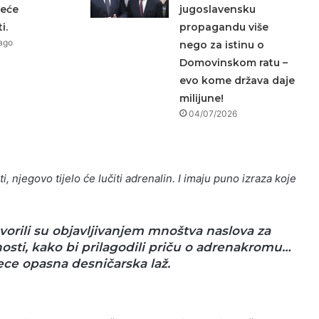
neće
jugoslavensku
i.
propagandu više
ago
nego za istinu o
Domovinskom ratu –
evo kome država daje
milijune!
04/07/2026
i, njegovo tijelo će lučiti adrenalin. I imaju puno izraza koje
orili su objavljivanjem mnoštva naslova za
sti, kako bi prilagodili priču o adrenakromu…
ece opasna desničarska laž.