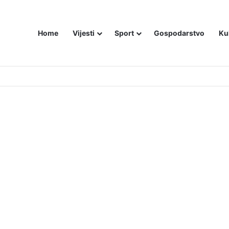
Home
Vijesti
Sport
Gospodarstvo
Ku
utniji način – još živom spalili su mu tijelo pred ostalim zarobljenicima lo