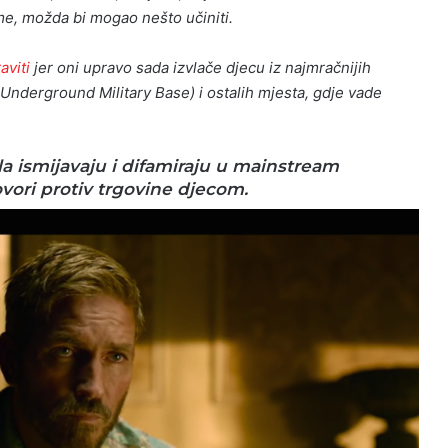
me, možda bi mogao nešto učiniti.
aviti
jer oni upravo sada izvlače djecu iz najmračnijih
nderground Military Base) i ostalih mjesta, gdje vade
a ismijavaju i difamiraju u mainstream
vori protiv trgovine djecom.