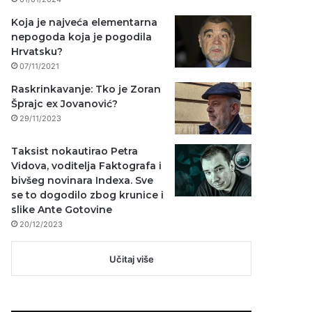
Koja je najveća elementarna
nepogoda koja je pogodila
Hrvatsku?
07/11/2021
Raskrinkavanje: Tko je Zoran
Šprajc ex Jovanović?
29/11/2023
Taksist nokautirao Petra
Vidova, voditelja Faktografa i
bivšeg novinara Indexa. Sve
se to dogodilo zbog krunice i
slike Ante Gotovine
20/12/2023
Učitaj više