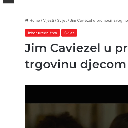
Home
/
Vijesti
/
Svijet
/
Jim Caviezel u promociji svog n
Izbor uredništva
Svijet
Jim Caviezel u p
trgovinu djecom