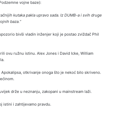
(Podzemne vojne baze):
račnijih kutaka pakla upravo sada. Iz DUMB-a i svih druge
ojnih baza.“
upozorio bivši vladin inženjer koji je postao zviždač Phil
ili ovu ružnu istinu. Alex Jones i David Icke, William
la.
o. Apokalipsa, otkrivanje onoga što je nekoć bilo skriveno.
pećinom.
š uvijek drže u neznanju, zakopani u mainstream laži.
oj istini i zahtijevamo pravdu.