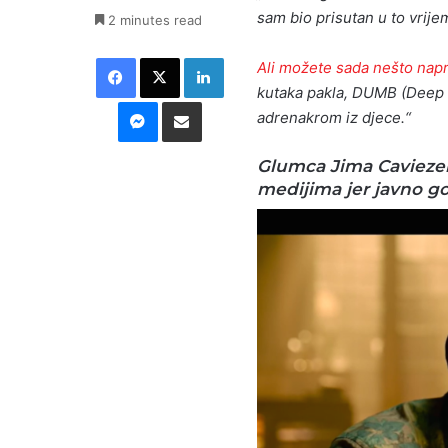
sam bio prisutan u to vrije
2 minutes read
Facebook
X
LinkedIn
Ali možete sada nešto napr
kutaka pakla, DUMB (Deep U
Messenger
Podijeli putem E-maila
adrenakrom iz djece.“
Glumca Jima Caviezel
medijima jer javno go