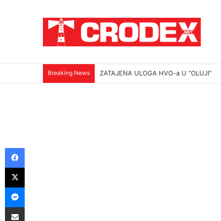
Breaking News
(VIDEO)Srbi su ga mučili i ubili na najokr
Facebook
X
Messenger
Podijeli putem E-maila