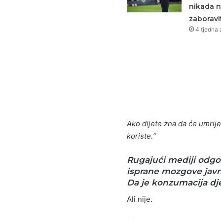
nikada 
zaboravit
4 tjedna 
Ako dijete zna da će umrijet
koriste.“
Rugajući mediji odgov
isprane mozgove javno
Da je konzumacija dj
Ali nije.