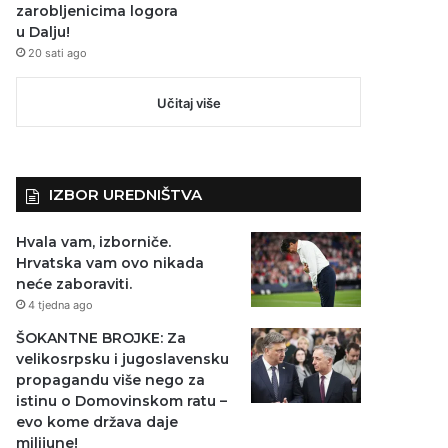
zarobljenicima logora
u Dalju!
20 sati ago
Učitaj više
IZBOR UREDNIŠTVA
Hvala vam, izborniče.
Hrvatska vam ovo nikada
neće zaboraviti.
4 tjedna ago
ŠOKANTNE BROJKE: Za
velikosrpsku i jugoslavensku
propagandu više nego za
istinu o Domovinskom ratu –
evo kome država daje
milijune!