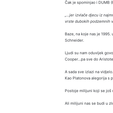
Čak je spominjao i DUMB 
„…jer izvlače djecu iz najm
vrste dubokih podzemnih v
Baze, na koje nas je 1995. 
Schneider.
Ljudi su nam oduvijek govor
Cooper…pa sve do Aristote
A sada sve izlazi na vidjel
Kao Platonova alegorija s 
Postoje milijuni koji se jo
Ali milijuni nas se budi u zl