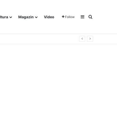
Sidebar
Traži
ltura
Magazin
Video
Follow
gora u Dalju!