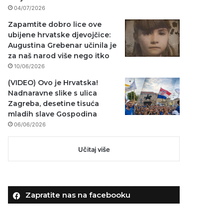
04/07/2026
Zapamtite dobro lice ove
ubijene hrvatske djevojčice:
Augustina Grebenar učinila je
za naš narod više nego itko
10/06/2026
(VIDEO) Ovo je Hrvatska!
Nadnaravne slike s ulica
Zagreba, desetine tisuća
mladih slave Gospodina
06/06/2026
Učitaj više
Zapratite nas na facebooku