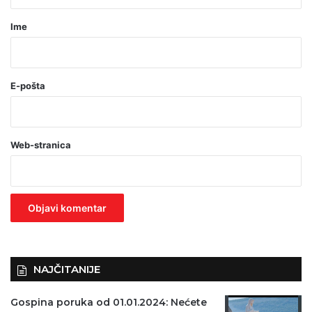
a
r
Ime
*
(
o
E-pošta
b
a
Web-stranica
v
e
z
n
o
)
NAJČITANIJE
Gospina poruka od 01.01.2024: Nećete