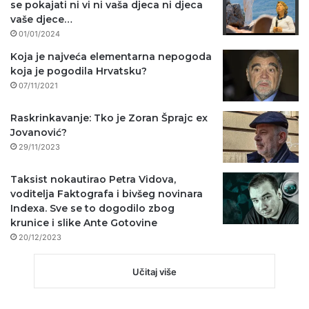
se pokajati ni vi ni vaša djeca ni djeca
vaše djece…
01/01/2024
Koja je najveća elementarna nepogoda
koja je pogodila Hrvatsku?
07/11/2021
Raskrinkavanje: Tko je Zoran Šprajc ex
Jovanović?
29/11/2023
Taksist nokautirao Petra Vidova,
voditelja Faktografa i bivšeg novinara
Indexa. Sve se to dogodilo zbog
krunice i slike Ante Gotovine
20/12/2023
Učitaj više