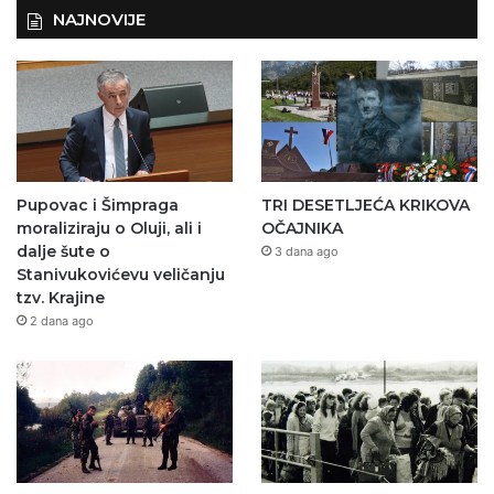
NAJNOVIJE
Pupovac i Šimpraga
TRI DESETLJEĆA KRIKOVA
moraliziraju o Oluji, ali i
OČAJNIKA
dalje šute o
3 dana ago
Stanivukovićevu veličanju
tzv. Krajine
2 dana ago