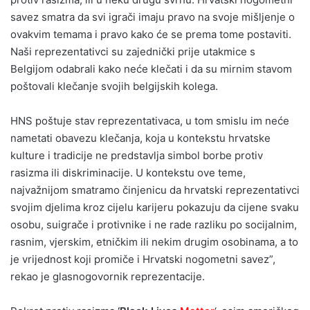
savez smatra da svi igrači imaju pravo na svoje mišljenje o
ovakvim temama i pravo kako će se prema tome postaviti.
Naši reprezentativci su zajednički prije utakmice s
Belgijom odabrali kako neće klečati i da su mirnim stavom
poštovali klečanje svojih belgijskih kolega.
HNS poštuje stav reprezentativaca, u tom smislu im neće
nametati obavezu klečanja, koja u kontekstu hrvatske
kulture i tradicije ne predstavlja simbol borbe protiv
rasizma ili diskriminacije. U kontekstu ove teme,
najvažnijom smatramo činjenicu da hrvatski reprezentativci
svojim djelima kroz cijelu karijeru pokazuju da cijene svaku
osobu, suigrače i protivnike i ne rade razliku po socijalnim,
rasnim, vjerskim, etničkim ili nekim drugim osobinama, a to
je vrijednost koji promiče i Hrvatski nogometni savez”,
rekao je glasnogovornik reprezentacije.