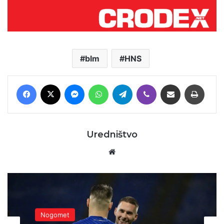
blm
HNS
Facebook
X
Messenger
WhatsApp
Telegram
Viber
Podijeli putem E-maila
Printaj
Uredništvo
Website
Nogomet