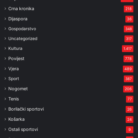
Crna kronika
218
Dijaspora
36
Gospodarstvo
348
Uncategorized
317
Kultura
1.417
Povijest
778
Vjera
489
Sport
387
Nogomet
206
Tenis
77
Borilački sportovi
26
Košarka
24
Ostali sportovi
9