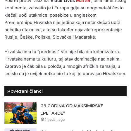
Pokret protiv rasizma
‘Black Lives
Matter
‘, osim američkog
kontinenta, zahvatio je i Europu gdje su nogometaši često
klečali uoči utakmice, posebice u engleskom
Premiershipu.Hrvatska nije jedina koja neće klečati uoči
početka utakmice, a to su također najavile reprezentacije
Rusije, Češke, Poljske, Slovačke i Mađarske.
Hrvatska ima tu ”prednost” što nije bila dio kolonizatora.
Hrvatska nema tu kulturu, taj stav dominacije nad nekim.
Zapravo je čak bila u položaju mnogih afričkih zemalja, u
smislu da je uvijek netko bio tu koji je upravljao Hrvatskom.
Povezani članci
29 GODINA OD MAKSIMIRSKE
„PETARDE“
1 tjedan ago