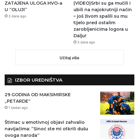
ZATAJENA ULOGA HVO-a
(VIDEO)Srbi su ga mučili i
U “OLUJI”
ubili na najokrutniji način
– još živom spalili su mu
3 dana ago
tijelo pred ostalim
zarobljenicima logora u
Dalju!
3 dana ago
Učitaj više
IZBOR UREDNIŠTVA
29 GODINA OD MAKSIMIRSKE
„PETARDE“
1 tjedan ago
Štimac u emotivnoj objavi zahvalio
navijačima: ”Sinoć ste mi otkrili dušu
ovoga naroda“