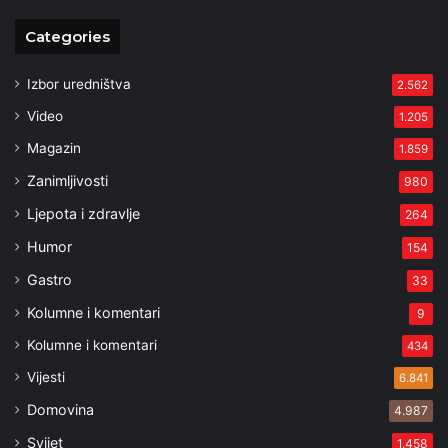
Categories
Izbor uredništva
2.562
Video
1.205
Magazin
1.859
Zanimljivosti
980
Ljepota i zdravlje
264
Humor
154
Gastro
33
Kolumne i komentari
9
Kolumne i komentari
434
Vijesti
6.841
Domovina
4.987
Svijet
1.458