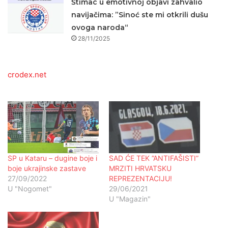
Štimac u emotivnoj objavi zahvalio
navijačima: ”Sinoć ste mi otkrili dušu
ovoga naroda“
28/11/2025
crodex.net
SP u Kataru – dugine boje i
SAD ĆE TEK ”ANTIFAŠISTI”
boje ukrajinske zastave
MRZITI HRVATSKU
27/09/2022
REPREZENTACIJU!
U "Nogomet"
29/06/2021
U "Magazin"