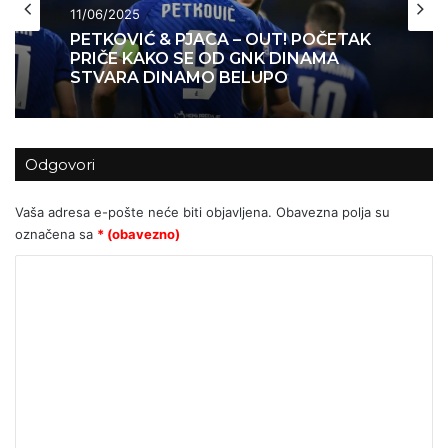
11/06/2025
PETKOVIĆ & PJACA – OUT! POČETAK
PRIČE KAKO SE OD GNK DINAMA
STVARA DINAMO BELUPO
Odgovori
Vaša adresa e-pošte neće biti objavljena.
Obavezna polja su
označena sa
* (obavezno)
K
o
m
e
n
t