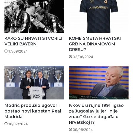
KAKO SU HRVATI STVORILI
KOME SMETA HRVATSKI
VELIKI BAYERN
GRB NA DINAMOVOM
DRESU?
17/09/2024
03/08/2024
Modrić produžio ugovor i
Ivković u rujnu 1991. igrao
postao novi kapetan Real
za Jugoslaviju jer ”nije
Madrida
znao” što se događa u
Hrvatskoj !?
18/07/2024
09/06/2024