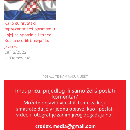
Kako su hrvatski
reprezentativci pjesmom u
kojoj se spominje Herceg
Bosna izludili bošnjačku
javnost
28/12/2022
U "Domovina"
POŠALJITE NAM VAŠU VIJEST