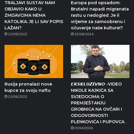
TRALJAVI SUSTAV NAM
Europa pod opsadom:
OBJAVIO KAKO U
Brutalni napadi migranata
ZMIJAVCIMA NEMA
rastu u nedogled .Je li
KATOLIKA. JE LI SAV POPIS
vrijeme za samoobranu i
LAŽAN?
očuvanje naše kulture!?
22/09/2022
25/08/2024
Rusija pronalazi nove
𝙀𝙆𝙎𝙆𝙇𝙐𝙕𝙄𝙑𝙉𝙊 -VIDEO
kupce za svoju naftu
NIKOLE KAJKIĆA SA
SVJEDOCIMA O
23/06/2022
PREMJEŠTANJU
GROBNICA NA OVČARI I
ODGOVORNOSTI
PLENKOVIĆA I PUPOVCA .
01/04/2024