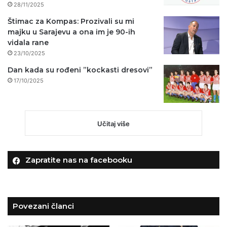
28/11/2025
Štimac za Kompas: Prozivali su mi
majku u Sarajevu a ona im je 90-ih
vidala rane
23/10/2025
Dan kada su rođeni ”kockasti dresovi”
17/10/2025
Učitaj više
Zapratite nas na facebooku
Povezani članci