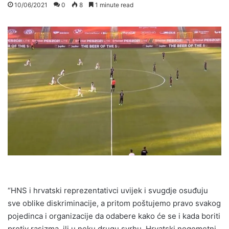
10/06/2021
0
8
1 minute read
“HNS i hrvatski reprezentativci uvijek i svugdje osuđuju
sve oblike diskriminacije, a pritom poštujemo pravo svakog
pojedinca i organizacije da odabere kako će se i kada boriti
protiv rasizma, ili u neku drugu svrhu. Hrvatski nogometni