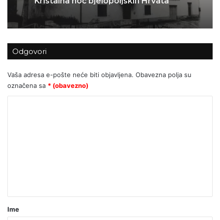
sva vremena
Odgovori
Vaša adresa e-pošte neće biti objavljena.
Obavezna polja su
označena sa
* (obavezno)
K
o
m
e
n
t
a
r
Ime