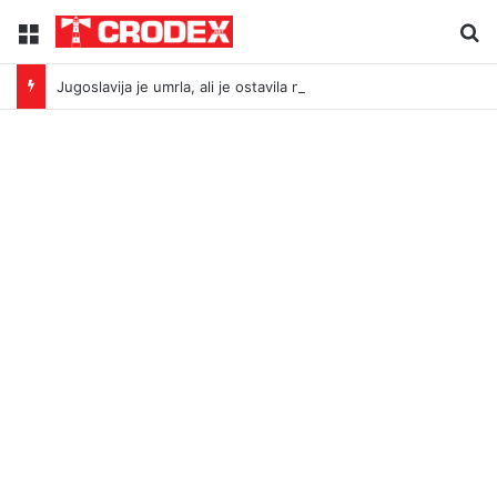
Menu
Tr
Jugoslavija je umrla, ali je ostavila način proizvodnje neprijatelja: Što povezuje Bleiburg i Srebrenicu?