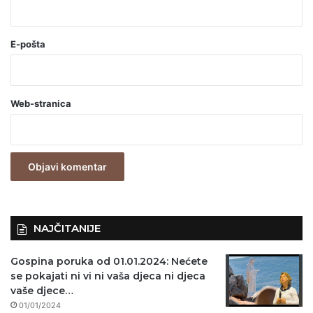
*
(
o
E-pošta
b
a
Web-stranica
v
e
z
n
o
)
NAJČITANIJE
Gospina poruka od 01.01.2024: Nećete
se pokajati ni vi ni vaša djeca ni djeca
vaše djece…
01/01/2024