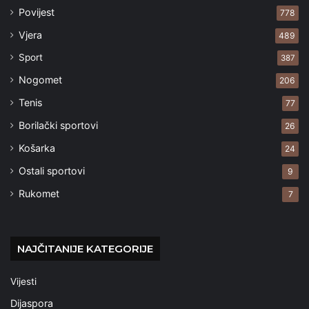
Povijest
778
Vjera
489
Sport
387
Nogomet
206
Tenis
77
Borilački sportovi
26
Košarka
24
Ostali sportovi
9
Rukomet
7
NAJČITANIJE KATEGORIJE
Vijesti
Dijaspora