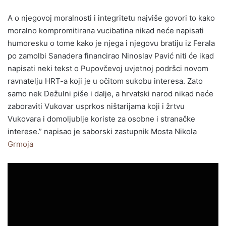
A o njegovoj moralnosti i integritetu najviše govori to kako
moralno kompromitirana vucibatina nikad neće napisati
humoresku o tome kako je njega i njegovu bratiju iz Ferala
po zamolbi Sanadera financirao Ninoslav Pavić niti će ikad
napisati neki tekst o Pupovčevoj uvjetnoj podršci novom
ravnatelju HRT-a koji je u očitom sukobu interesa. Zato
samo nek Dežulni piše i dalje, a hrvatski narod nikad neće
zaboraviti Vukovar usprkos ništarijama koji i žrtvu
Vukovara i domoljublje koriste za osobne i stranačke
interese.” napisao je saborski zastupnik Mosta Nikola
Grmoja