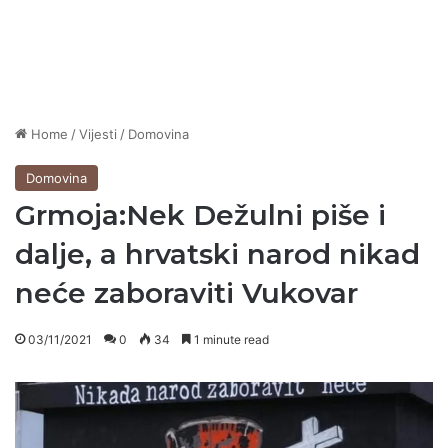
Home
/
Vijesti
/
Domovina
Domovina
Grmoja:Nek Dežulni piše i
dalje, a hrvatski narod nikad
neće zaboraviti Vukovar
03/11/2021
0
34
1 minute read