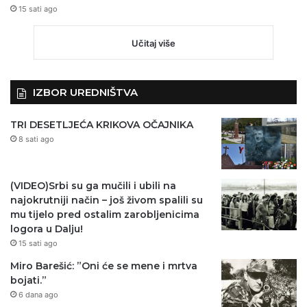
15 sati ago
Učitaj više
IZBOR UREDNIŠTVA
TRI DESETLJEĆA KRIKOVA OČAJNIKA
8 sati ago
(VIDEO)Srbi su ga mučili i ubili na
najokrutniji način – još živom spalili su
mu tijelo pred ostalim zarobljenicima
logora u Dalju!
15 sati ago
Miro Barešić: ”Oni će se mene i mrtva
bojati.”
6 dana ago