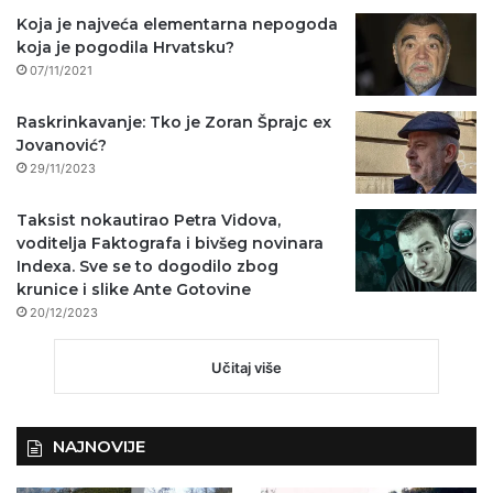
Koja je najveća elementarna nepogoda
koja je pogodila Hrvatsku?
07/11/2021
Raskrinkavanje: Tko je Zoran Šprajc ex
Jovanović?
29/11/2023
Taksist nokautirao Petra Vidova,
voditelja Faktografa i bivšeg novinara
Indexa. Sve se to dogodilo zbog
krunice i slike Ante Gotovine
20/12/2023
Učitaj više
NAJNOVIJE