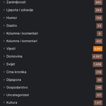
Zanimljivosti
980
Ljepota i zdravlje
264
Humor
154
Gastro
33
Kolumne i komentari
9
Kolumne i komentari
433
Vijesti
6.841
Domovina
4.987
Svijet
1.458
Crna kronika
218
Dijaspora
36
Gospodarstvo
348
Uncategorized
317
Kultura
1.417