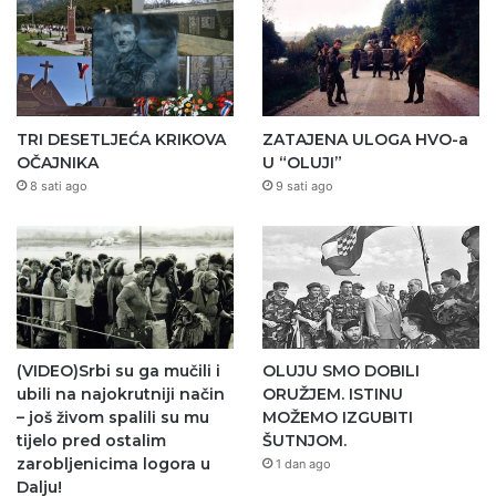
TRI DESETLJEĆA KRIKOVA
ZATAJENA ULOGA HVO-a
OČAJNIKA
U “OLUJI”
8 sati ago
9 sati ago
(VIDEO)Srbi su ga mučili i
OLUJU SMO DOBILI
ubili na najokrutniji način
ORUŽJEM. ISTINU
– još živom spalili su mu
MOŽEMO IZGUBITI
tijelo pred ostalim
ŠUTNJOM.
zarobljenicima logora u
1 dan ago
Dalju!