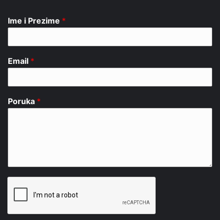
Ime i Prezime
*
Email
*
Poruka
*