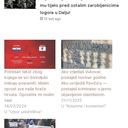
mu tijelo pred ostalim zarobljenicima
logora u Dalju!
15 sati ago
Potresan tekst zbog
Ako vrijeđaš Vukovar,
kojega se svi domoljubi
postaješ novinar godine.
trebaju posramiti: Molim
Ako uvrijediš Pavičića —
oprost sve naše braće
postaješ kriminalac s javno
Hrvata. Oprostite mi molim
objavljenim identitetom.
vas!
21/11/2025
14/02/2024
U "Kolumne i komentari"
U "Izbor uredništva"