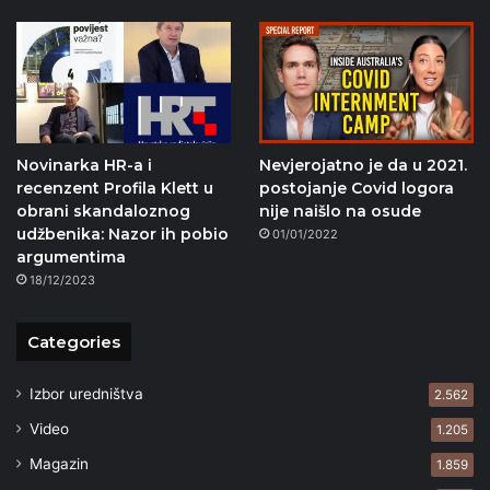
Novinarka HR-a i
Nevjerojatno je da u 2021.
recenzent Profila Klett u
postojanje Covid logora
obrani skandaloznog
nije naišlo na osude
udžbenika: Nazor ih pobio
01/01/2022
argumentima
18/12/2023
Categories
Izbor uredništva
2.562
Video
1.205
Magazin
1.859