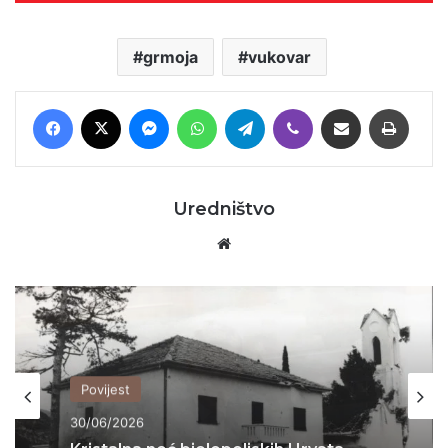
grmoja
vukovar
Facebook
X
Messenger
WhatsApp
Telegram
Viber
Podijeli putem E-maila
Printaj
Uredništvo
Website
Domovina
25/06/2026
Brutalan govor Troskota koji je
istinom pokosio HDZ-ovce i ljevicu za