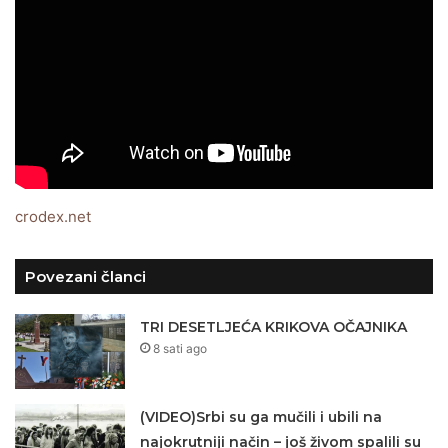
crodex.net
Povezani članci
TRI DESETLJEĆA KRIKOVA OČAJNIKA
8 sati ago
(VIDEO)Srbi su ga mučili i ubili na
najokrutniji način – još živom spalili su