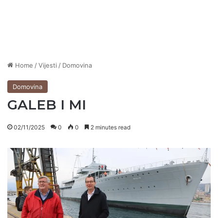
Home
/
Vijesti
/
Domovina
Domovina
GALEB I MI
02/11/2025
0
0
2 minutes read