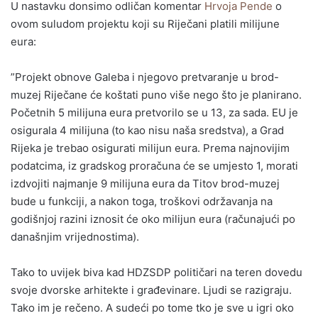
U nastavku donsimo odličan komentar
Hrvoja Pende
o
ovom suludom projektu koji su Riječani platili milijune
eura:
”Projekt obnove Galeba i njegovo pretvaranje u brod-
muzej Riječane će koštati puno više nego što je planirano.
Početnih 5 milijuna eura pretvorilo se u 13, za sada. EU je
osigurala 4 milijuna (to kao nisu naša sredstva), a Grad
Rijeka je trebao osigurati milijun eura. Prema najnovijim
podatcima, iz gradskog proračuna će se umjesto 1, morati
izdvojiti najmanje 9 milijuna eura da Titov brod-muzej
bude u funkciji, a nakon toga, troškovi održavanja na
godišnjoj razini iznosit će oko milijun eura (računajući po
današnjim vrijednostima).
Tako to uvijek biva kad HDZSDP političari na teren dovedu
svoje dvorske arhitekte i građevinare. Ljudi se razigraju.
Tako im je rečeno. A sudeći po tome tko je sve u igri oko