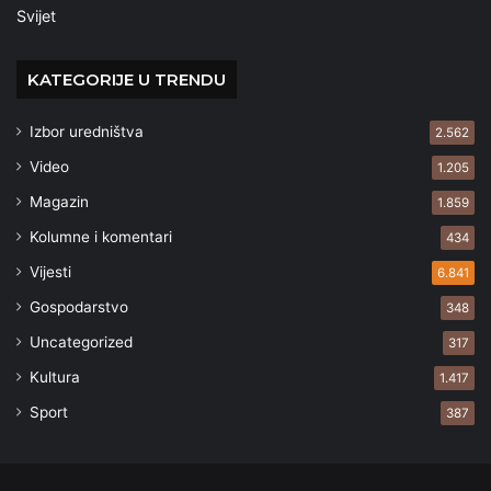
Svijet
KATEGORIJE U TRENDU
Izbor uredništva
2.562
Video
1.205
Magazin
1.859
Kolumne i komentari
434
Vijesti
6.841
Gospodarstvo
348
Uncategorized
317
Kultura
1.417
Sport
387