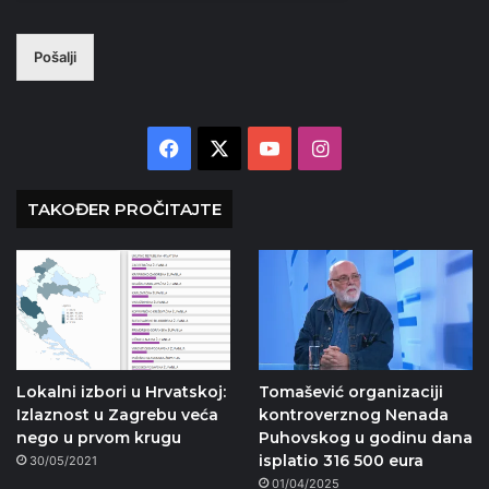
Pošalji
Facebook
X
YouTube
Instagram
TAKOĐER PROČITAJTE
Lokalni izbori u Hrvatskoj:
Tomašević organizaciji
Izlaznost u Zagrebu veća
kontroverznog Nenada
nego u prvom krugu
Puhovskog u godinu dana
isplatio 316 500 eura
30/05/2021
01/04/2025