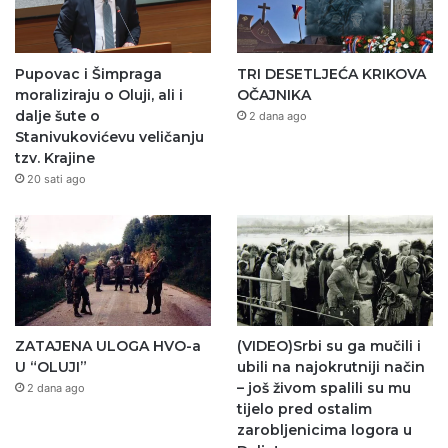
Pupovac i Šimpraga
TRI DESETLJEĆA KRIKOVA
moraliziraju o Oluji, ali i
OČAJNIKA
dalje šute o
2 dana ago
Stanivukovićevu veličanju
tzv. Krajine
20 sati ago
ZATAJENA ULOGA HVO-a
(VIDEO)Srbi su ga mučili i
U “OLUJI”
ubili na najokrutniji način
– još živom spalili su mu
2 dana ago
tijelo pred ostalim
zarobljenicima logora u