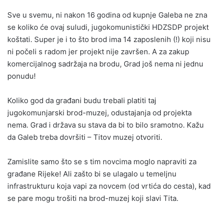
Sve u svemu, ni nakon 16 godina od kupnje Galeba ne zna
se koliko će ovaj suludi, jugokomunistički HDZSDP projekt
koštati. Super je i to što brod ima 14 zaposlenih (!) koji nisu
ni počeli s radom jer projekt nije završen. A za zakup
komercijalnog sadržaja na brodu, Grad još nema ni jednu
ponudu!
Koliko god da građani budu trebali platiti taj
jugokomunjarski brod-muzej, odustajanja od projekta
nema. Grad i država su stava da bi to bilo sramotno. Kažu
da Galeb treba dovršiti – Titov muzej otvoriti.
Zamislite samo što se s tim novcima moglo napraviti za
građane Rijeke! Ali zašto bi se ulagalo u temeljnu
infrastrukturu koja vapi za novcem (od vrtića do cesta), kad
se pare mogu trošiti na brod-muzej koji slavi Tita.