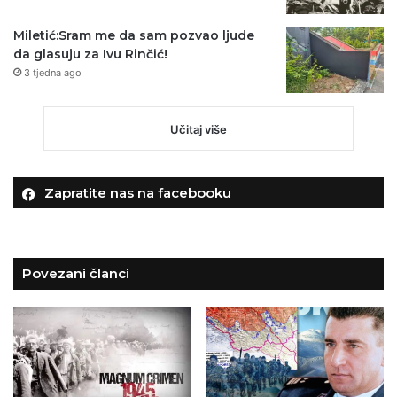
Miletić:Sram me da sam pozvao ljude
da glasuju za Ivu Rinčić!
3 tjedna ago
Učitaj više
Zapratite nas na facebooku
Povezani članci