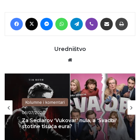
Facebook
X
Messenger
WhatsApp
Telegram
Viber
Podijeli putem E-maila
Printaj
Uredništvo
Website
Kolumne i komentari
06/07/2026
Za Sedlarov ‘Vukovar’ nula, a ‘Svadbi’
stotine tisuća eura?