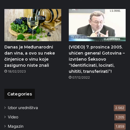
Danas je Međunarodni
(VIDEO) 7. prosinca 2005.
dan vina, a ovo su neke
uhićen general Gotovina –
činjenice o vinu koje
izvršeno Šeksovo
zasigurno niste znali
“Identificirati, locirati,
uhititi, transferirati”!
18/02/2023
07/12/2022
Categories
Izbor uredništva
2.562
Video
1.205
Magazin
1.859