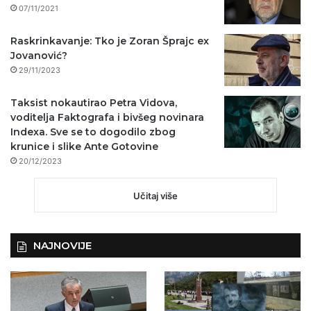
07/11/2021
Raskrinkavanje: Tko je Zoran Šprajc ex
Jovanović?
29/11/2023
Taksist nokautirao Petra Vidova,
voditelja Faktografa i bivšeg novinara
Indexa. Sve se to dogodilo zbog
krunice i slike Ante Gotovine
20/12/2023
Učitaj više
NAJNOVIJE