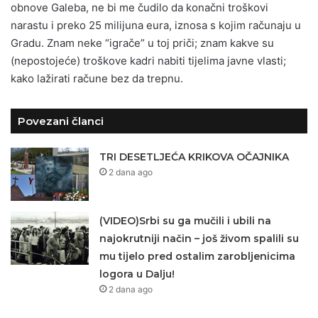
obnove Galeba, ne bi me čudilo da konačni troškovi
narastu i preko 25 milijuna eura, iznosa s kojim računaju u
Gradu. Znam neke “igrače” u toj priči; znam kakve su
(nepostojeće) troškove kadri nabiti tijelima javne vlasti;
kako lažirati račune bez da trepnu.
Povezani članci
TRI DESETLJEĆA KRIKOVA OČAJNIKA
2 dana ago
(VIDEO)Srbi su ga mučili i ubili na
najokrutniji način – još živom spalili su
mu tijelo pred ostalim zarobljenicima
logora u Dalju!
2 dana ago