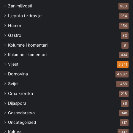
Zanimljivosti
980
Ljepota i zdravlje
264
Humor
154
Gastro
33
Kolumne i komentari
9
Kolumne i komentari
434
Vijesti
6.841
Domovina
4.987
Svijet
1.458
Crna kronika
218
Dijaspora
36
Gospodarstvo
348
Uncategorized
317
Kultura
1.417