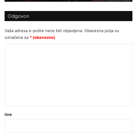
Odgovori
Vaša adresa e-pošte neće biti objavljena.
Obavezna polja su
označena sa
* (obavezno)
K
o
m
e
n
t
a
r
Ime
*
(