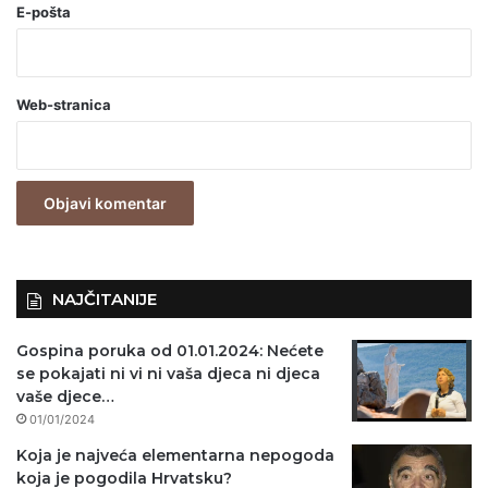
o
E-pošta
b
a
Web-stranica
v
e
z
n
o
)
NAJČITANIJE
Gospina poruka od 01.01.2024: Nećete
se pokajati ni vi ni vaša djeca ni djeca
vaše djece…
01/01/2024
Koja je najveća elementarna nepogoda
koja je pogodila Hrvatsku?