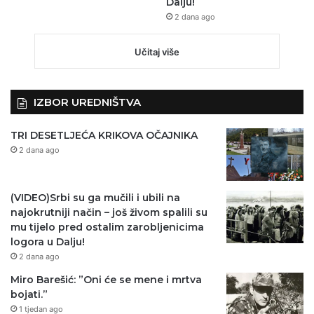
Dalju!
2 dana ago
Učitaj više
IZBOR UREDNIŠTVA
TRI DESETLJEĆA KRIKOVA OČAJNIKA
2 dana ago
(VIDEO)Srbi su ga mučili i ubili na
najokrutniji način – još živom spalili su
mu tijelo pred ostalim zarobljenicima
logora u Dalju!
2 dana ago
Miro Barešić: ”Oni će se mene i mrtva
bojati.”
1 tjedan ago