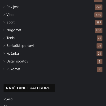
Povijest
778
Vjera
489
Sport
387
Nogomet
206
Tenis
77
Borilački sportovi
26
Košarka
24
Ostali sportovi
9
Rukomet
7
NAJČITANIJE KATEGORIJE
Vijesti