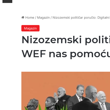
Home
/
Magazin
/
Nizozemski političar poručio: Digitaln
Magazin
Nizozemski politi
WEF nas pomoću n