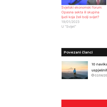
Svjetski ekonomski forum:
Opasna sekta ili skupina
ljudi koja želi bolji svijet?
19/01/2023
U "Svijet"
Povezani članci
10 navik
uspješnih
02/06/2