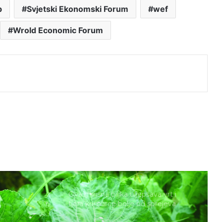
b
Svjetski Ekonomski Forum
wef
Do kada traje božićno vrijeme- kada
je vrijeme za raskititi bor?
Wrold Economic Forum
Adventski vijenac :Prekrasna priča o
j
tome kako je nastao i što
simbolizira
Ovo je voće odlično za zdravlje, ali
ne bi trebalo pojesti više od 5
komada dnevno
Ova mirisna biljka uljepšava vrt i
tjera komarce bolje od sprejeva
Raštika: Zbog ove namirnice
Dalmatinci i Hercegovci pucaju od
zdravlja, a priprema je jednostavna