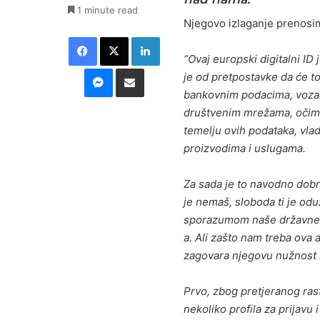
1 minute read
Njegovo izlaganje prenosimo
Facebook
X
LinkedIn
“Ovaj europski digitalni ID
Messenger
Podijeli putem E-maila
je od pretpostavke da će to
bankovnim podacima, vozač
društvenim mrežama, očima
temelju ovih podataka, vlade
proizvodima i uslugama.
Za sada je to navodno dobr
je nemaš, sloboda ti je odu
sporazumom naše državne vl
a. Ali zašto nam treba ova 
zagovara njegovu nužnost i
Prvo, zbog pretjeranog rasta
nekoliko profila za prijavu i