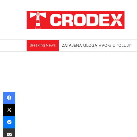
Breaking News
(VIDEO)Srbi su ga mučili i ubili na najokr
Facebook
X
Messenger
Podijeli putem E-maila