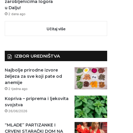
zarobljenicima logora
u Dalju!
2 dana ago
Učitaj više
IZBOR UREDNIŠTVA
Najbolje prirodne izvore
željeza za sve koji pate od
anemije
2 tjedna ago
Kopriva – priprema i ljekovita
svojstva
26/06/2026
“MLADE” PARTIZANKE I
CRVENI STARAČKI DOM NA