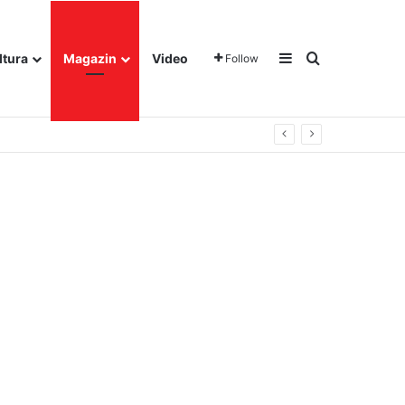
Sidebar
Traži
ltura
Magazin
Video
Follow
gora u Dalju!