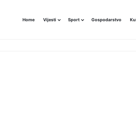
Home
Vijesti
Sport
Gospodarstvo
Ku
utniji način – još živom spalili su mu tijelo pred ostalim zarobljenicima lo