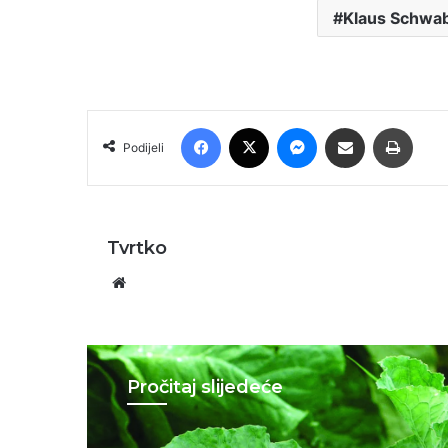
Klaus Schwa
Facebook
X
Messenger
Podijeli putem E-maila
Printa
Podijeli
Tvrtko
Website
Pročitaj slijedeće