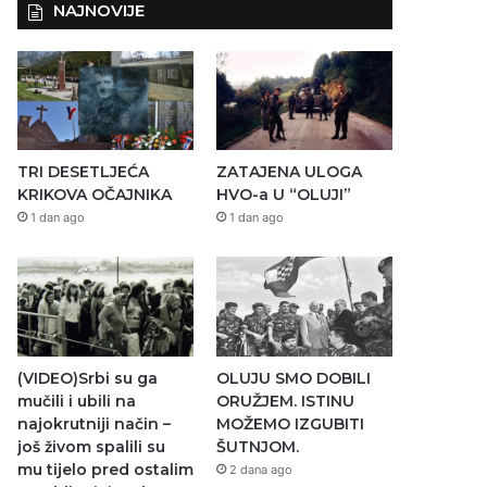
NAJNOVIJE
TRI DESETLJEĆA
ZATAJENA ULOGA
KRIKOVA OČAJNIKA
HVO-a U “OLUJI”
1 dan ago
1 dan ago
(VIDEO)Srbi su ga
OLUJU SMO DOBILI
mučili i ubili na
ORUŽJEM. ISTINU
najokrutniji način –
MOŽEMO IZGUBITI
još živom spalili su
ŠUTNJOM.
mu tijelo pred ostalim
2 dana ago