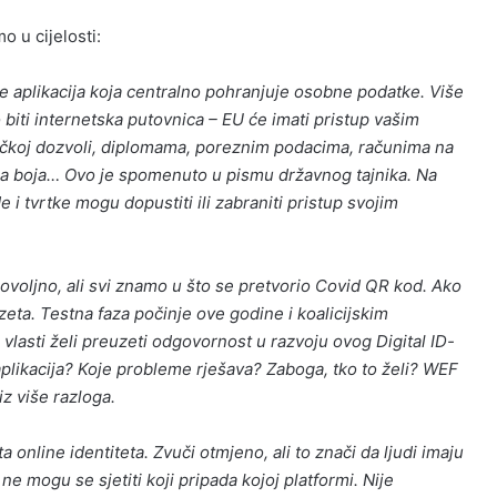
 u cijelosti:
 je aplikacija koja centralno pohranjuje osobne podatke. Više
 biti internetska putovnica – EU će imati pristup vašim
koj dozvoli, diplomama, poreznim podacima, računima na
 boja… Ovo je spomenuto u pismu državnog tajnika. Na
 i tvrtke mogu dopustiti ili zabraniti pristup svojim
ovoljno, ali svi znamo u što se pretvorio Covid QR kod. Ako
zeta. Testna faza počinje ove godine i koalicijskim
asti želi preuzeti odgovornost u razvoju ovog Digital ID-
aplikacija? Koje probleme rješava? Zaboga, tko to želi? WEF
z više razloga.
 online identiteta. Zvuči otmjeno, ali to znači da ljudi imaju
 ne mogu se sjetiti koji pripada kojoj platformi. Nije