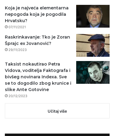
Koja je najveća elementarna
nepogoda koja je pogodila
Hrvatsku?
07/11/2021
Raskrinkavanje: Tko je Zoran
Šprajc ex Jovanović?
29/11/2023
Taksist nokautirao Petra
Vidova, voditelja Faktografa i
bivšeg novinara Indexa. Sve
se to dogodilo zbog krunice i
slike Ante Gotovine
20/12/2023
Učitaj više