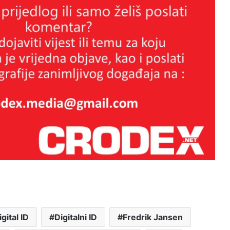
VAŠA DJECA VOLJELA BI OVO DA
ZNATE…
ŠTO DJECA NE KAŽU
RODITELJIMA …
igital ID
Digitalni ID
Fredrik Jansen