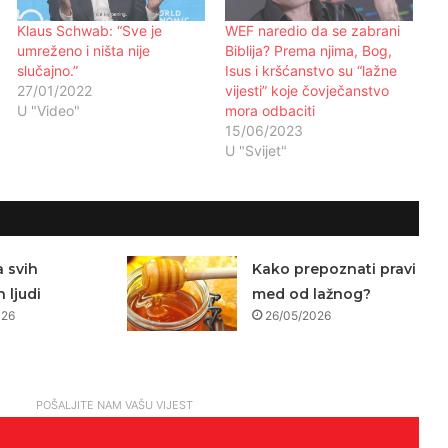
Klaus Schwab: “Sve je
WEF naredio da se zabrani
umreženo i ništa nije
Biblija? Prema njima, Bog,
slučajno.”
Isus i kršćanstvo su “lažne
27/01/2022
vijesti” koje čovječanstvo
U "Video"
mora odbaciti
15/06/2023
U "Svijet"
a svih
Kako prepoznati pravi
 ljudi
med od lažnog?
026
26/05/2026
POŠALJITE NAM VAŠU VIJEST