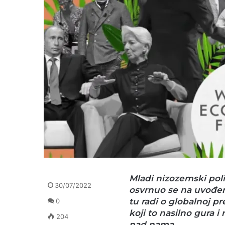
Mladi nizozemski poli
30/07/2022
osvrnuo se na uvođen
tu radi o globalnoj 
0
koji to nasilno gura i
204
nad nama.