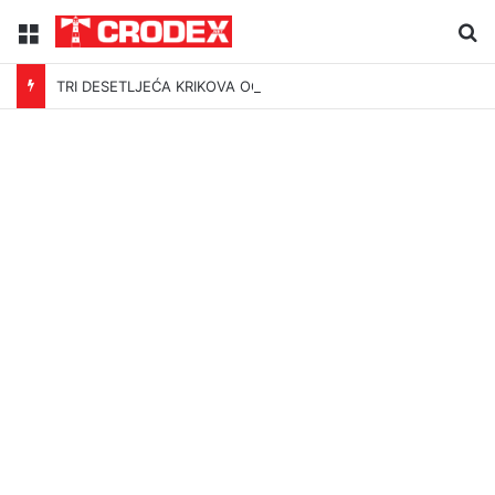
Menu
Tr
TRI DESETLJEĆA KRIKOVA OČAJNIKA