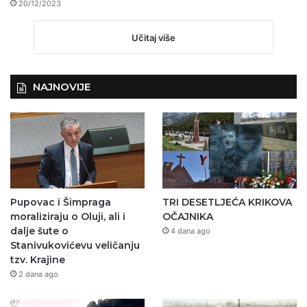
20/12/2023
Učitaj više
NAJNOVIJE
Pupovac i Šimpraga
TRI DESETLJEĆA KRIKOVA
moraliziraju o Oluji, ali i
OČAJNIKA
dalje šute o
4 dana ago
Stanivukovićevu veličanju
tzv. Krajine
2 dana ago