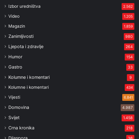
Izbor uredništva
2.562
Video
1.205
Magazin
1.859
Zanimljivosti
980
Ljepota i zdravlje
264
Humor
154
Gastro
33
Kolumne i komentari
9
Kolumne i komentari
434
Vijesti
6.841
Domovina
4.987
Svijet
1.458
Crna kronika
218
Dijaspora
36