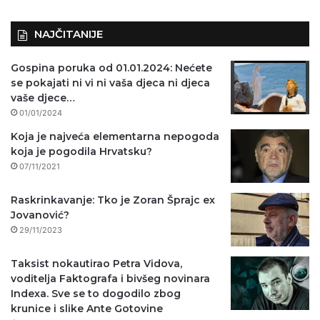
NAJČITANIJE
Gospina poruka od 01.01.2024: Nećete
se pokajati ni vi ni vaša djeca ni djeca
vaše djece…
01/01/2024
Koja je najveća elementarna nepogoda
koja je pogodila Hrvatsku?
07/11/2021
Raskrinkavanje: Tko je Zoran Šprajc ex
Jovanović?
29/11/2023
Taksist nokautirao Petra Vidova,
voditelja Faktografa i bivšeg novinara
Indexa. Sve se to dogodilo zbog
krunice i slike Ante Gotovine