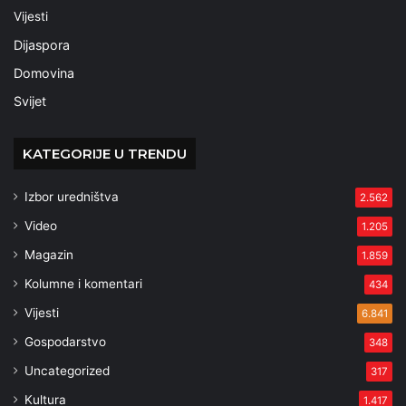
Vijesti
Dijaspora
Domovina
Svijet
KATEGORIJE U TRENDU
Izbor uredništva
2.562
Video
1.205
Magazin
1.859
Kolumne i komentari
434
Vijesti
6.841
Gospodarstvo
348
Uncategorized
317
Kultura
1.417