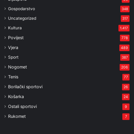
Gospodarstvo
348
Uncategorized
317
Kultura
1.417
Povijest
778
Vjera
489
Sport
387
Nogomet
206
Tenis
77
Borilački sportovi
26
Košarka
24
Ostali sportovi
9
Rukomet
7