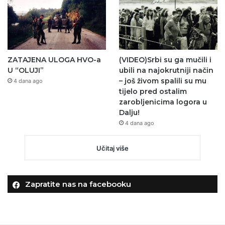
ZATAJENA ULOGA HVO-a
(VIDEO)Srbi su ga mučili i
U “OLUJI”
ubili na najokrutniji način
– još živom spalili su mu
4 dana ago
tijelo pred ostalim
zarobljenicima logora u
Dalju!
4 dana ago
Učitaj više
Zapratite nas na facebooku