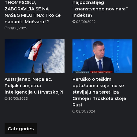
THOMPSONU,
najpoznatijeg
ZABORAVLJA SE NA
“znanstvenog novinara”
NAŠEG MILUTINA: Tko će
Indeksa?
napuniti Močvaru !?
02/09/2022
21/06/2025
Austrijanac, Nepalac,
Peruško o teškim
Poljak i umjetna
optužbama koje mu se
inteligencija u Hrvatskoj?!
stavljaju na teret: Iza
Grmoje i Troskota stoje
30/03/2023
Rusi
08/01/2024
Categories