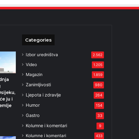
Categories
Izbor uredništva
2.562
Video
1.205
Magazin
1.859
dnja
Zanimljivosti
980
g
sijeku,
Ljepota i zdravlje
264
e ju i
Humor
emlje
154
Gastro
33
Kolumne i komentari
9
Kolumne i komentari
433