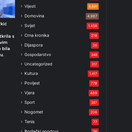
Vijesti
6.841
Domovina
4.987
rkić
Svijet
1.458
e
Crna kronika
218
tkrila s
svim
Dijaspora
36
 bila
Gospodarstvo
u.
348
Uncategorized
317
Kultura
1.417
Povijest
778
Vjera
489
Sport
387
Nogomet
206
Tenis
77
Borilački sportovi
26