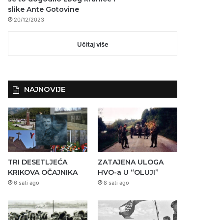
slike Ante Gotovine
20/12/2023
Učitaj više
NAJNOVIJE
TRI DESETLJEĆA
ZATAJENA ULOGA
KRIKOVA OČAJNIKA
HVO-a U “OLUJI”
6 sati ago
8 sati ago