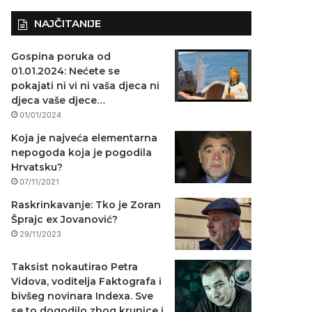
NAJČITANIJE
Gospina poruka od
01.01.2024: Nećete se
pokajati ni vi ni vaša djeca ni
djeca vaše djece…
01/01/2024
Koja je najveća elementarna
nepogoda koja je pogodila
Hrvatsku?
07/11/2021
Raskrinkavanje: Tko je Zoran
Šprajc ex Jovanović?
29/11/2023
Taksist nokautirao Petra
Vidova, voditelja Faktografa i
bivšeg novinara Indexa. Sve
se to dogodilo zbog krunice i