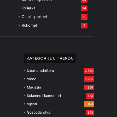
Košarka
24
Ostali sportovi
9
Rukomet
7
KATEGORIJE U TRENDU
Izbor uredništva
2.562
Video
1.205
Magazin
1.859
Kolumne i komentari
433
Vijesti
6.841
Gospodarstvo
348