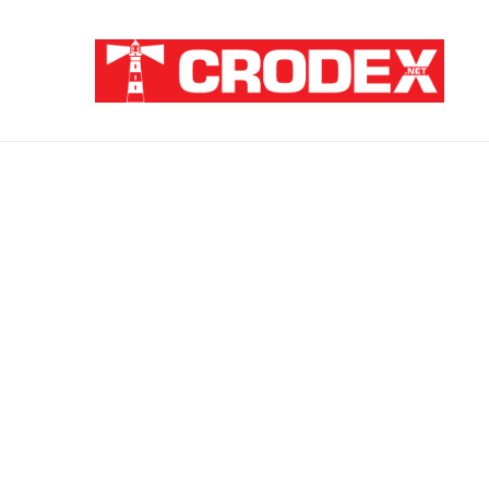
Breaking News
ZATAJENA ULOGA HVO-a U “OLUJI”