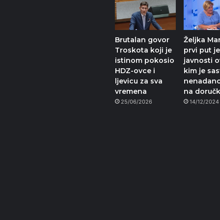
Brutalan govor
Željka Ma
Troskota koji je
prvi put j
istinom pokosio
javnosti o
HDZ-ovce i
kim je sa
ljevicu za sva
nenadano
vremena
na doručk
25/06/2026
14/12/2024