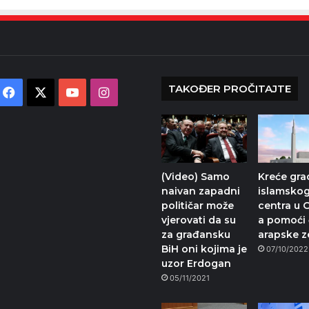
TAKOĐER PROČITAJTE
Facebook
X
YouTube
Instagram
(Video) Samo
Kreće gra
naivan zapadni
islamsko
političar može
centra u O
vjerovati da su
a pomoći ć
za građansku
arapske z
BiH oni kojima je
07/10/2022
uzor Erdogan
05/11/2021