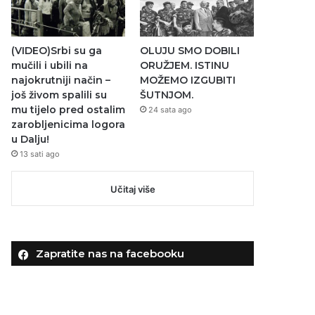
(VIDEO)Srbi su ga
OLUJU SMO DOBILI
mučili i ubili na
ORUŽJEM. ISTINU
najokrutniji način –
MOŽEMO IZGUBITI
još živom spalili su
ŠUTNJOM.
mu tijelo pred ostalim
24 sata ago
zarobljenicima logora
u Dalju!
13 sati ago
Učitaj više
Zapratite nas na facebooku