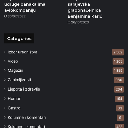
udruge banaka ima
sarajevska
aviokompaniju
gradonačelnica
Benjamina Karić
30/07/2022
26/10/2023
Categories
Izbor uredništva
2.562
Video
1.205
Magazin
1.859
Zanimljivosti
980
Ljepota i zdravlje
264
Humor
154
Gastro
33
Kolumne i komentari
9
Kolumne i komentari
433