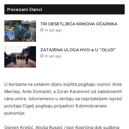
Povezani članci
TRI DESETLJEĆA KRIKOVA OČAJNIKA
14 sati ago
ZATAJENA ULOGA HVO-a U “OLUJI”
16 sati ago
U borbama na ostalom dijelu bojišta pogibaju vojnici: Ante
Merćep, Ante Domazet, a Zoran Karanović od zadobivenih
rana umire. Istovremeno u okršaju sa neprijateljem ispred
položaja Cigelj pogibaju pripadnici 6.domobranske
pukovnije:
Ognjen Krešić, Aljoša Ruspić i Igor Koprčina dok sudbina