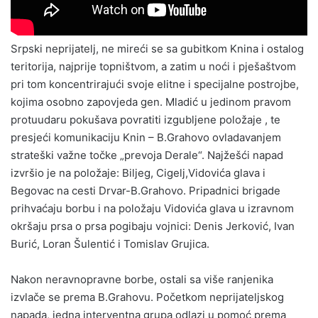
Srpski neprijatelj, ne mireći se sa gubitkom Knina i ostalog
teritorija, najprije topništvom, a zatim u noći i pješaštvom
pri tom koncentrirajući svoje elitne i specijalne postrojbe,
kojima osobno zapovjeda gen. Mladić u jedinom pravom
protuudaru pokušava povratiti izgubljene položaje , te
presjeći komunikaciju Knin – B.Grahovo ovladavanjem
strateški važne točke „prevoja Derale“. Najžešći napad
izvršio je na položaje: Biljeg, Cigelj,Vidovića glava i
Begovac na cesti Drvar-B.Grahovo. Pripadnici brigade
prihvaćaju borbu i na položaju Vidovića glava u izravnom
okršaju prsa o prsa pogibaju vojnici: Denis Jerković, Ivan
Burić, Loran Šulentić i Tomislav Grujica.
Nakon neravnopravne borbe, ostali sa više ranjenika
izvlače se prema B.Grahovu. Početkom neprijateljskog
napada, jedna interventna grupa odlazi u pomoć prema