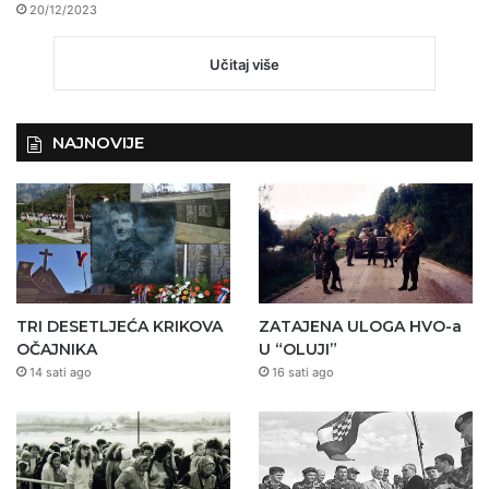
20/12/2023
Učitaj više
NAJNOVIJE
TRI DESETLJEĆA KRIKOVA
ZATAJENA ULOGA HVO-a
OČAJNIKA
U “OLUJI”
14 sati ago
16 sati ago