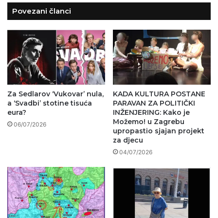
Povezani članci
Za Sedlarov ‘Vukovar’ nula,
KADA KULTURA POSTANE
a ‘Svadbi’ stotine tisuća
PARAVAN ZA POLITIČKI
eura?
INŽENJERING: Kako je
Možemo! u Zagrebu
06/07/2026
upropastio sjajan projekt
za djecu
04/07/2026