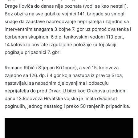
Drage Ilovića do danas nije poznata (vodi se kao nestali).
Bez obzira na sve gubitke vojnici 141. brigade su smogli
snage da zaustave napredovanje neprijatelja i zajedno sa
interventnim snagama 3.bojne 7. gbr uz pomoć dva tenka i
borbenom skupinom 6.d.p. tenkovskim vodom 113.pbr.,
14.kolovoza povrate izgubljene položaje (u toj akciji
pogibaju pripadnici 7. gbr:
Romano Ribić i Stjepan Križanec), a već 15. kolovoza
zajedno sa 126. dp. i 4.gbr koja nastupa iz pravca Srba,
nastavljaju sa napadnim djelovanjima i odbacuju
neprijatelja do pred Drvar. U bitci kod Grahova u jednom
danu 13.kolovoza Hrvatska vojska je imala dvadeset
poginulih, jednog nestalog i preko 50 ranjenih pripadnika.