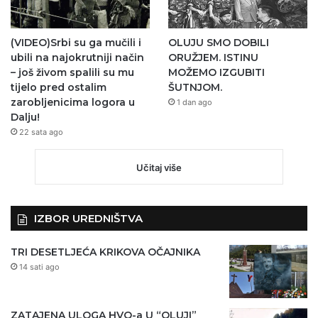
(VIDEO)Srbi su ga mučili i
OLUJU SMO DOBILI
ubili na najokrutniji način
ORUŽJEM. ISTINU
– još živom spalili su mu
MOŽEMO IZGUBITI
tijelo pred ostalim
ŠUTNJOM.
zarobljenicima logora u
1 dan ago
Dalju!
22 sata ago
Učitaj više
IZBOR UREDNIŠTVA
TRI DESETLJEĆA KRIKOVA OČAJNIKA
14 sati ago
ZATAJENA ULOGA HVO-a U “OLUJI”