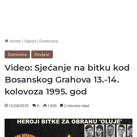
Home
/
Vijesti
/
Domovina
Domovina
Povijest
Video: Sjećanje na bitku kod
Bosanskog Grahova 13.-14.
kolovoza 1995. god
13/08/2025
0
1.626
2 minutes read