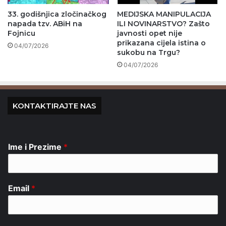
33. godišnjica zločinačkog
MEDIJSKA MANIPULACIJA
napada tzv. ABiH na
ILI NOVINARSTVO? Zašto
Fojnicu
javnosti opet nije
prikazana cijela istina o
04/07/2026
sukobu na Trgu?
04/07/2026
KONTAKTIRAJTE NAS
Ime i Prezime
*
Email
*