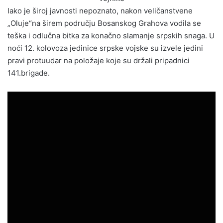
Iako je široj javnosti nepoznato, nakon veličanstvene
„Oluje“na širem području Bosanskog Grahova vodila se
teška i odlučna bitka za konačno slamanje srpskih snaga. U
noći 12. kolovoza jedinice srpske vojske su izvele jedini
pravi protuudar na položaje koje su držali pripadnici
141.brigade.