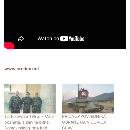
www.crodex.net
12. kolovoza 1995. – Malo
PRIČA ZAPOVJEDNIKA
poznata, a slavna bitka
OBRANE NA VIDOVIĆA
Domovinskog rata kod
GLAVI