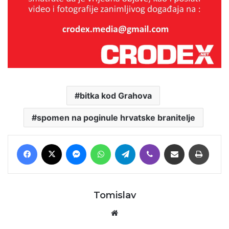
bitka kod Grahova
spomen na poginule hrvatske branitelje
Facebook
X
Messenger
WhatsApp
Telegram
Viber
Podijeli putem E-maila
Printaj
Tomislav
Website