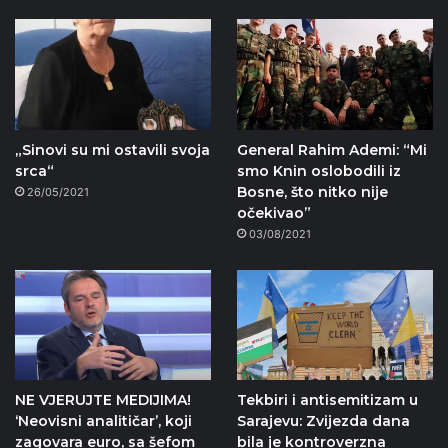
„Sinovi su mi ostavili svoja
General Rahim Ademi: “Mi
srca“
smo Knin oslobodili iz
Bosne, što nitko nije
26/05/2021
očekivao”
03/08/2021
NE VJERUJTE MEDIJIMA!
Tekbiri i antisemitizam u
‘Neovisni analitičar’, koji
Sarajevu: Zvijezda dana
zagovara euro, sa šefom
bila je kontroverzna