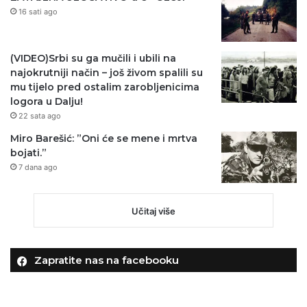
16 sati ago
(VIDEO)Srbi su ga mučili i ubili na
najokrutniji način – još živom spalili su
mu tijelo pred ostalim zarobljenicima
logora u Dalju!
22 sata ago
Miro Barešić: ”Oni će se mene i mrtva
bojati.”
7 dana ago
Učitaj više
Zapratite nas na facebooku