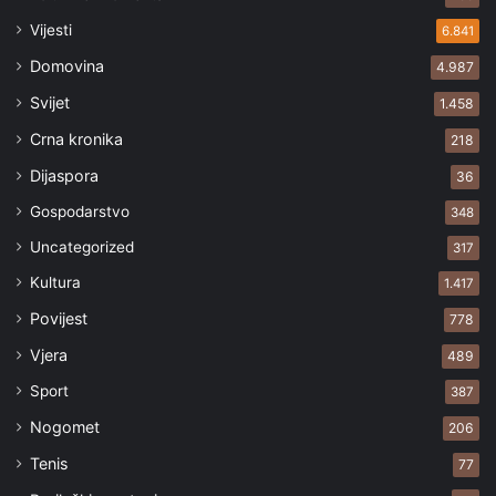
Vijesti
6.841
Domovina
4.987
Svijet
1.458
Crna kronika
218
Dijaspora
36
Gospodarstvo
348
Uncategorized
317
Kultura
1.417
Povijest
778
Vjera
489
Sport
387
Nogomet
206
Tenis
77