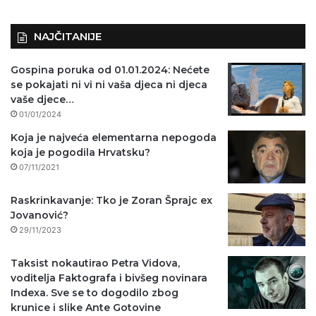
)
NAJČITANIJE
Gospina poruka od 01.01.2024: Nećete
se pokajati ni vi ni vaša djeca ni djeca
vaše djece…
01/01/2024
Koja je najveća elementarna nepogoda
koja je pogodila Hrvatsku?
07/11/2021
Raskrinkavanje: Tko je Zoran Šprajc ex
Jovanović?
29/11/2023
Taksist nokautirao Petra Vidova,
voditelja Faktografa i bivšeg novinara
Indexa. Sve se to dogodilo zbog
krunice i slike Ante Gotovine