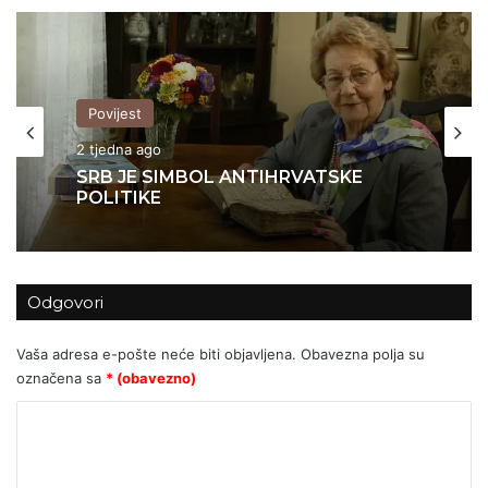
Povijest
2 tjedna ago
SRB JE SIMBOL ANTIHRVATSKE
POLITIKE
Odgovori
Vaša adresa e-pošte neće biti objavljena.
Obavezna polja su
označena sa
* (obavezno)
K
o
m