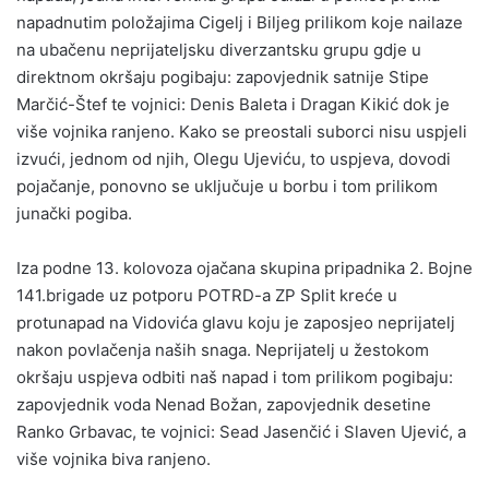
napadnutim položajima Cigelj i Biljeg prilikom koje nailaze
na ubačenu neprijateljsku diverzantsku grupu gdje u
direktnom okršaju pogibaju: zapovjednik satnije Stipe
Marčić-Štef te vojnici: Denis Baleta i Dragan Kikić dok je
više vojnika ranjeno. Kako se preostali suborci nisu uspjeli
izvući, jednom od njih, Olegu Ujeviću, to uspjeva, dovodi
pojačanje, ponovno se uključuje u borbu i tom prilikom
junački pogiba.
Iza podne 13. kolovoza ojačana skupina pripadnika 2. Bojne
141.brigade uz potporu POTRD-a ZP Split kreće u
protunapad na Vidovića glavu koju je zaposjeo neprijatelj
nakon povlačenja naših snaga. Neprijatelj u žestokom
okršaju uspjeva odbiti naš napad i tom prilikom pogibaju:
zapovjednik voda Nenad Božan, zapovjednik desetine
Ranko Grbavac, te vojnici: Sead Jasenčić i Slaven Ujević, a
više vojnika biva ranjeno.