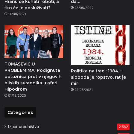
Hranu će kuhati roboti, a
da…
tko će je posluživati?
25/05/2022
14/08/2021
TOMAŠEVIĆ U
PROBLEMIMA! Podignuta
Politika na traci: 1984. –
optužnica protiv njegovih
sloboda je ropstvo, rat je
bliskih suradnika u aferi
mir
Hipodrom
27/05/2021
01/12/2025
Categories
Izbor uredništva
2.562