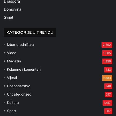
Dijaspora
Domovina
Svijet
KATEGORIJE U TRENDU
Izbor uredništva
2.562
Video
1.205
Magazin
1.859
Kolumne i komentari
433
Vijesti
6.841
Gospodarstvo
348
Uncategorized
317
Kultura
1.417
Sport
387