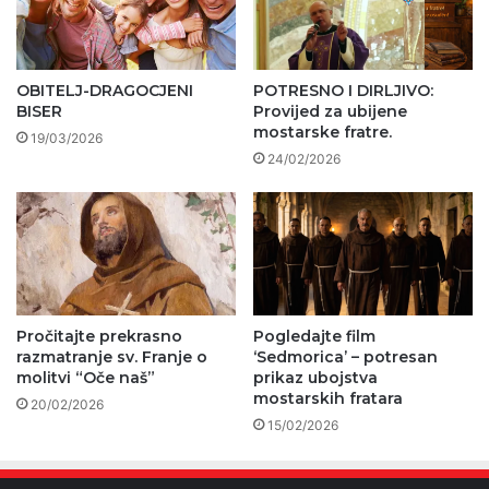
OBITELJ-DRAGOCJENI
POTRESNO I DIRLJIVO:
BISER
Provijed za ubijene
mostarske fratre.
19/03/2026
24/02/2026
Pročitajte prekrasno
Pogledajte film
razmatranje sv. Franje o
‘Sedmorica’ – potresan
molitvi “Oče naš”
prikaz ubojstva
mostarskih fratara
20/02/2026
15/02/2026