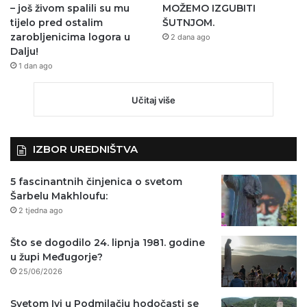
– još živom spalili su mu
MOŽEMO IZGUBITI
tijelo pred ostalim
ŠUTNJOM.
zarobljenicima logora u
2 dana ago
Dalju!
1 dan ago
Učitaj više
IZBOR UREDNIŠTVA
5 fascinantnih činjenica o svetom
Šarbelu Makhloufu:
2 tjedna ago
Što se dogodilo 24. lipnja 1981. godine
u župi Međugorje?
25/06/2026
Svetom Ivi u Podmilačju hodočasti se