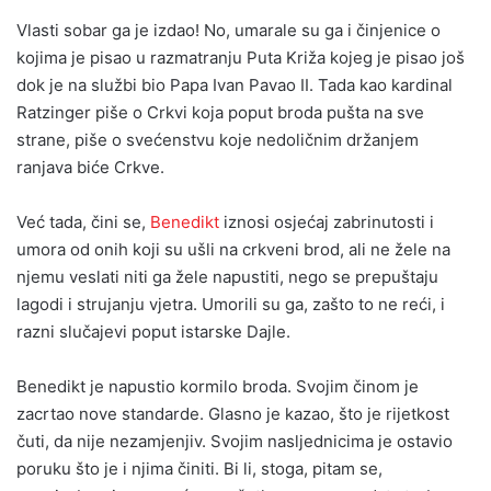
Vlasti sobar ga je izdao! No, umarale su ga i činjenice o
kojima je pisao u razmatranju Puta Križa kojeg je pisao još
dok je na službi bio Papa Ivan Pavao II. Tada kao kardinal
Ratzinger piše o Crkvi koja poput broda pušta na sve
strane, piše o svećenstvu koje nedoličnim držanjem
ranjava biće Crkve.
Već tada, čini se,
Benedikt
iznosi osjećaj zabrinutosti i
umora od onih koji su ušli na crkveni brod, ali ne žele na
njemu veslati niti ga žele napustiti, nego se prepuštaju
lagodi i strujanju vjetra. Umorili su ga, zašto to ne reći, i
razni slučajevi poput istarske Dajle.
Benedikt je napustio kormilo broda. Svojim činom je
zacrtao nove standarde. Glasno je kazao, što je rijetkost
čuti, da nije nezamjenjiv. Svojim nasljednicima je ostavio
poruku što je i njima činiti. Bi li, stoga, pitam se,