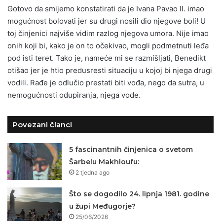
Gotovo da smijemo konstatirati da je Ivana Pavao II. imao
mogućnost bolovati jer su drugi nosili dio njegove boli! U
toj činjenici najviše vidim razlog njegova umora. Nije imao
onih koji bi, kako je on to očekivao, mogli podmetnuti leđa
pod isti teret. Tako je, nameće mi se razmišljati, Benedikt
otišao jer je htio predusresti situaciju u kojoj bi njega drugi
vodili. Rađe je odlučio prestati biti vođa, nego da sutra, u
nemogućnosti odupiranja, njega vode.
Povezani članci
5 fascinantnih činjenica o svetom
Šarbelu Makhloufu:
2 tjedna ago
Što se dogodilo 24. lipnja 1981. godine
u župi Međugorje?
25/06/2026