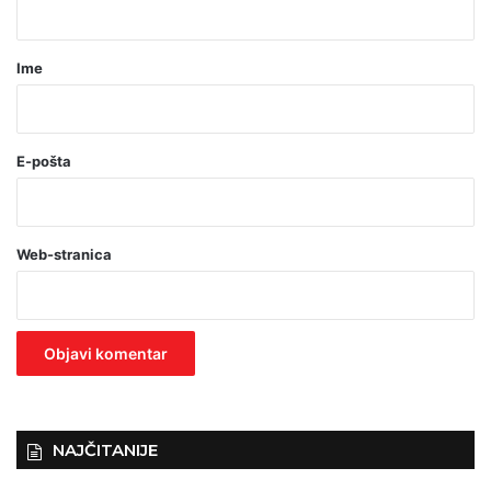
a
r
Ime
*
(
o
E-pošta
b
a
Web-stranica
v
e
z
n
o
)
NAJČITANIJE