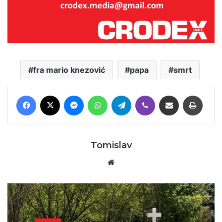
fra mario knezović
papa
smrt
Facebook
X
Messenger
WhatsApp
Telegram
Viber
Podijeli putem E-maila
Printaj
Tomislav
Website