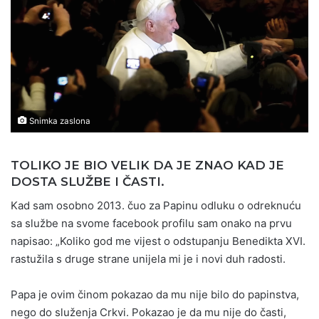
Snimka zaslona
TOLIKO JE BIO VELIK DA JE ZNAO KAD JE
DOSTA SLUŽBE I ČASTI.
Kad sam osobno 2013. čuo za Papinu odluku o odreknuću
sa službe na svome facebook profilu sam onako na prvu
napisao: „Koliko god me vijest o odstupanju Benedikta XVI.
rastužila s druge strane unijela mi je i novi duh radosti.
Papa je ovim činom pokazao da mu nije bilo do papinstva,
nego do služenja Crkvi. Pokazao je da mu nije do časti,