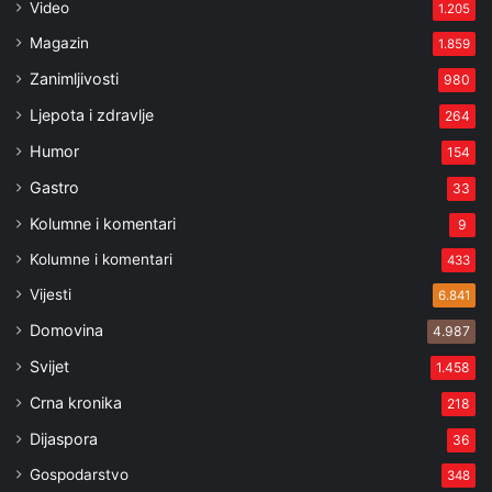
Video
1.205
Magazin
1.859
Zanimljivosti
980
Ljepota i zdravlje
264
Humor
154
Gastro
33
Kolumne i komentari
9
Kolumne i komentari
433
Vijesti
6.841
Domovina
4.987
Svijet
1.458
Crna kronika
218
Dijaspora
36
Gospodarstvo
348