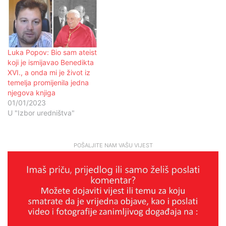
Luka Popov: Bio sam ateist
koji je ismijavao Benedikta
XVI., a onda mi je život iz
temelja promijenila jedna
njegova knjiga
01/01/2023
U "Izbor uredništva"
POŠALJITE NAM VAŠU VIJEST