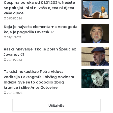
Gospina poruka od 01.01.2024: Nećete
se pokajati ni vi ni vaša djeca ni djeca
vaše djece…
01/01/2024
Koja je najveća elementarna nepogoda
koja je pogodila Hrvatsku?
07/11/2021
Raskrinkavanje: Tko je Zoran Šprajc ex
Jovanović?
29/11/2023
Taksist nokautirao Petra Vidova,
voditelja Faktografa i bivšeg novinara
Indexa. Sve se to dogodilo zbog
krunice i slike Ante Gotovine
20/12/2023
Učitaj više