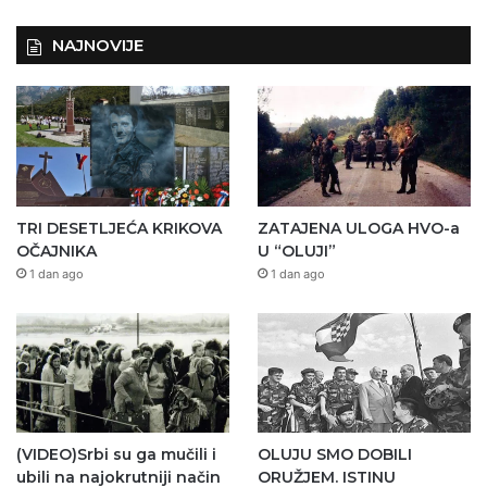
NAJNOVIJE
TRI DESETLJEĆA KRIKOVA
ZATAJENA ULOGA HVO-a
OČAJNIKA
U “OLUJI”
1 dan ago
1 dan ago
(VIDEO)Srbi su ga mučili i
OLUJU SMO DOBILI
ubili na najokrutniji način
ORUŽJEM. ISTINU