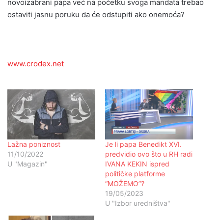
novoizabrani papa već na početku svoga mandata trebao
ostaviti jasnu poruku da će odstupiti ako onemoća?
www.crodex.net
Lažna poniznost
Je li papa Benedikt XVI.
11/10/2022
predvidio ovo što u RH radi
U "Magazin"
IVANA KEKIN ispred
političke platforme
“MOŽEMO”?
19/05/2023
U "Izbor uredništva"