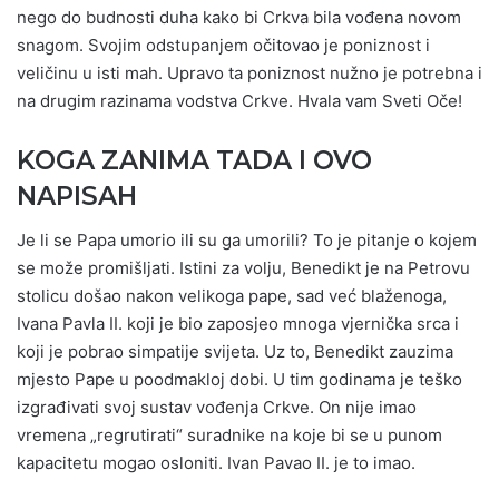
nego do budnosti duha kako bi Crkva bila vođena novom
snagom. Svojim odstupanjem očitovao je poniznost i
veličinu u isti mah. Upravo ta poniznost nužno je potrebna i
na drugim razinama vodstva Crkve. Hvala vam Sveti Oče!
KOGA ZANIMA TADA I OVO
NAPISAH
Je li se Papa umorio ili su ga umorili? To je pitanje o kojem
se može promišljati. Istini za volju, Benedikt je na Petrovu
stolicu došao nakon velikoga pape, sad već blaženoga,
Ivana Pavla II. koji je bio zaposjeo mnoga vjernička srca i
koji je pobrao simpatije svijeta. Uz to, Benedikt zauzima
mjesto Pape u poodmakloj dobi. U tim godinama je teško
izgrađivati svoj sustav vođenja Crkve. On nije imao
vremena „regrutirati“ suradnike na koje bi se u punom
kapacitetu mogao osloniti. Ivan Pavao II. je to imao.