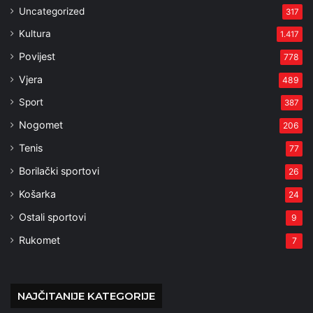
Uncategorized
317
Kultura
1.417
Povijest
778
Vjera
489
Sport
387
Nogomet
206
Tenis
77
Borilački sportovi
26
Košarka
24
Ostali sportovi
9
Rukomet
7
NAJČITANIJE KATEGORIJE