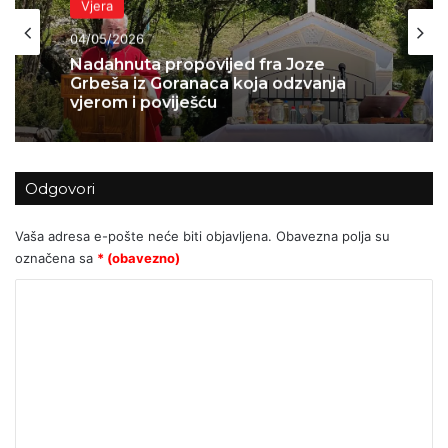
Vjera
04/05/2026
Nadahnuta propovijed fra Joze
Grbeša iz Goranaca koja odzvanja
vjerom i poviješću
Odgovori
Vaša adresa e-pošte neće biti objavljena.
Obavezna polja su
označena sa
* (obavezno)
K
o
m
e
n
t