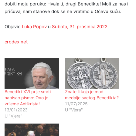
dobiti moju poruku: Hvala ti, dragi Benedikte! Moli za nas i
pričuvaj nam stanove dok se ne vratimo u Očevu kuću.
Objavio
Luka Popov
u
Subota, 31. prosinca 2022.
crodex.net
Benedikt XVI prije smrti
Znate li koja je moć
napisao pismo: Ovo je
medalje svetog Benedikta?
vrijeme Antikrista!
11/07/2025
13/01/2023
U "Vjera"
U "Vjera"