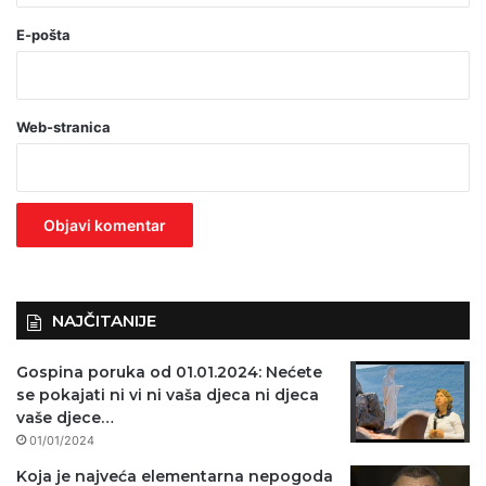
(
o
E-pošta
b
a
Web-stranica
v
e
z
n
o
)
NAJČITANIJE
Gospina poruka od 01.01.2024: Nećete
se pokajati ni vi ni vaša djeca ni djeca
vaše djece…
01/01/2024
Koja je najveća elementarna nepogoda