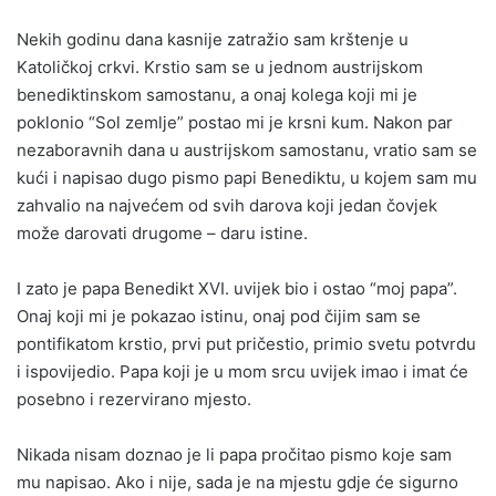
Nekih godinu dana kasnije zatražio sam krštenje u
Katoličkoj crkvi. Krstio sam se u jednom austrijskom
benediktinskom samostanu, a onaj kolega koji mi je
poklonio “Sol zemlje” postao mi je krsni kum. Nakon par
nezaboravnih dana u austrijskom samostanu, vratio sam se
kući i napisao dugo pismo papi Benediktu, u kojem sam mu
zahvalio na najvećem od svih darova koji jedan čovjek
može darovati drugome – daru istine.
I zato je papa Benedikt XVI. uvijek bio i ostao “moj papa”.
Onaj koji mi je pokazao istinu, onaj pod čijim sam se
pontifikatom krstio, prvi put pričestio, primio svetu potvrdu
i ispovijedio. Papa koji je u mom srcu uvijek imao i imat će
posebno i rezervirano mjesto.
Nikada nisam doznao je li papa pročitao pismo koje sam
mu napisao. Ako i nije, sada je na mjestu gdje će sigurno