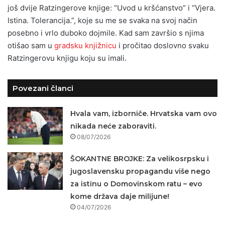
još dvije Ratzingerove knjige: “Uvod u kršćanstvo” i “Vjera.
Istina. Tolerancija.”, koje su me se svaka na svoj način
posebno i vrlo duboko dojmile. Kad sam završio s njima
otišao sam u
gradsku knjižnicu
i pročitao doslovno svaku
Ratzingerovu knjigu koju su imali.
Povezani članci
Hvala vam, izborniče. Hrvatska vam ovo
nikada neće zaboraviti.
08/07/2026
ŠOKANTNE BROJKE: Za velikosrpsku i
jugoslavensku propagandu više nego
za istinu o Domovinskom ratu – evo
kome država daje milijune!
04/07/2026