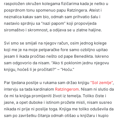
raspoložen okružen kolegama fizičarima kada je netko u
posprdnom tonu spomenuo papu Ratzingera. Ateist i
neznalica kakav sam bio, odmah sam prihvatio šalu i
nastavio sprdnju sa “nazi papom” koji propovijeda
siromaštvo i skromnost, a odijeva se u zlatne haljine.
Svi smo se smijali na njegov račun, osim jednog kolege
koji me je na moje petparačke fore samo ozbiljno upitao
jesam li ikada pročitao nešto od pape Benedikta. Iskreno
sam odgovorio da nisam. “Ako ti poklonim jednu njegovu
knjigu, hoćeš li je pročitati?” – “Hoću.”
Par tjedana poslije u rukama sam držao knjigu
“Sol zemlje”
,
intervju sa tada kardinalom
Ratzingerom
. Nisam ni slutio da
će mi ta knjiga promijeniti život iz temelja. Toliko čiste i
jasne, a opet duboke i istinom prožete misli, nisam susreo
nikada ni prije ni poslije toga. Knjiga me toliko oduševila da
sam po završetku čitanja odmah otišao u knjižaru i kupio