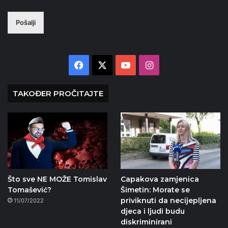
Pošalji
Facebook
X
YouTube
Instagram
TAKOĐER PROČITAJTE
Što sve NE MOŽE Tomislav
Capakova zamjenica
Tomašević?
Šimetin: Morate se
priviknuti da necijepljena
11/07/2022
djeca i ljudi budu
diskriminirani