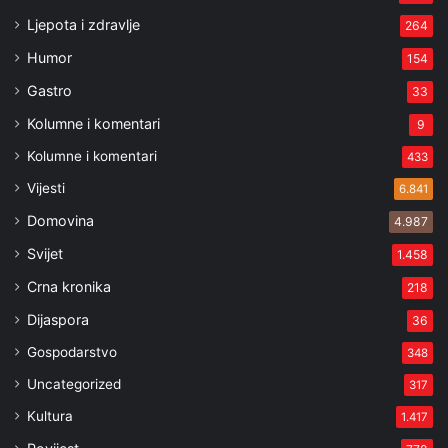
Ljepota i zdravlje
264
Humor
154
Gastro
33
Kolumne i komentari
9
Kolumne i komentari
433
Vijesti
6.841
Domovina
4.987
Svijet
1.458
Crna kronika
218
Dijaspora
36
Gospodarstvo
348
Uncategorized
317
Kultura
1.417