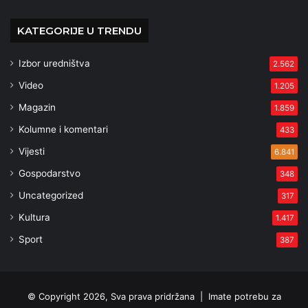
KATEGORIJE U TRENDU
Izbor uredništva
2.562
Video
1.205
Magazin
1.859
Kolumne i komentari
433
Vijesti
6.841
Gospodarstvo
348
Uncategorized
317
Kultura
1.417
Sport
387
© Copyright 2026, Sva prava pridržana |
Imate potrebu za