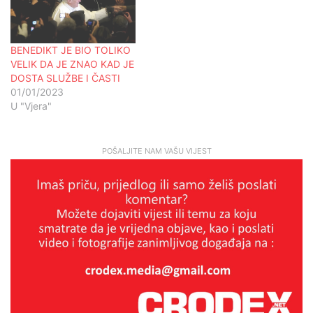
BENEDIKT JE BIO TOLIKO
VELIK DA JE ZNAO KAD JE
DOSTA SLUŽBE I ČASTI
01/01/2023
U "Vjera"
POŠALJITE NAM VAŠU VIJEST