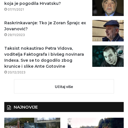
koja je pogodila Hrvatsku?
07/11/2021
Raskrinkavanje: Tko je Zoran Šprajc ex
Jovanović?
29/11/2023
Taksist nokautirao Petra Vidova,
voditelja Faktografa i bivšeg novinara
Indexa. Sve se to dogodilo zbog
krunice i slike Ante Gotovine
20/12/2023
Učitaj više
NAJNOVIJE