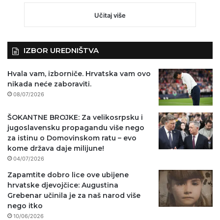
Učitaj više
IZBOR UREDNIŠTVA
Hvala vam, izborniče. Hrvatska vam ovo
nikada neće zaboraviti.
08/07/2026
ŠOKANTNE BROJKE: Za velikosrpsku i
jugoslavensku propagandu više nego
za istinu o Domovinskom ratu – evo
kome država daje milijune!
04/07/2026
Zapamtite dobro lice ove ubijene
hrvatske djevojčice: Augustina
Grebenar učinila je za naš narod više
nego itko
10/06/2026