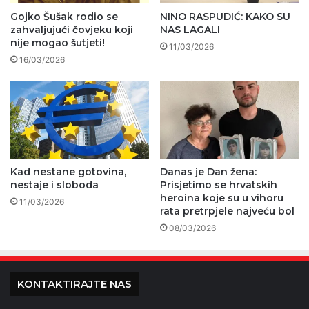
Gojko Šušak rodio se
NINO RASPUDIĆ: KAKO SU
zahvaljujući čovjeku koji
NAS LAGALI
nije mogao šutjeti!
11/03/2026
16/03/2026
Kad nestane gotovina,
Danas je Dan žena:
nestaje i sloboda
Prisjetimo se hrvatskih
heroina koje su u vihoru
11/03/2026
rata pretrpjele najveću bol
08/03/2026
KONTAKTIRAJTE NAS