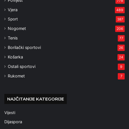
Povijest
778
Vjera
489
Sport
387
Nogomet
206
Tenis
77
Borilački sportovi
26
Košarka
24
Ostali sportovi
9
Rukomet
7
NAJČITANIJE KATEGORIJE
Vijesti
Dijaspora