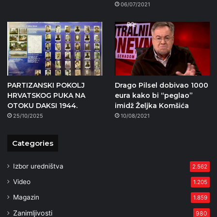
06/07/2021
PARTIZANSKI POKOLJ
Drago Pilsel dobivao 1000
HRVATSKOG PUKA NA
eura kako bi “peglao”
OTOKU DAKSI 1944.
imidž Željka Komšića
25/10/2025
10/08/2021
Categories
Izbor uredništva
2.562
Video
1.205
Magazin
1.859
Zanimljivosti
980