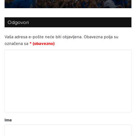
Odgovori
(VIDEO) Ovo je Hrvatska! Nadnaravne
slike s ulica Zagreba, desetine tisuća
Vaša adresa e-pošte neće biti objavljena.
Obavezna polja su
mladih slave Gospodina
označena sa
* (obavezno)
K
o
m
e
n
t
a
r
Ime
*