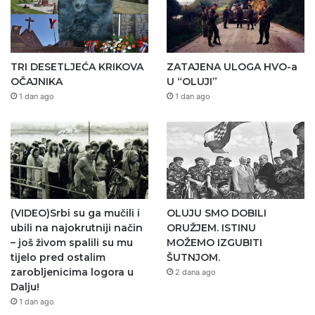
TRI DESETLJEĆA KRIKOVA
ZATAJENA ULOGA HVO-a
OČAJNIKA
U “OLUJI”
1 dan ago
1 dan ago
(VIDEO)Srbi su ga mučili i
OLUJU SMO DOBILI
ubili na najokrutniji način
ORUŽJEM. ISTINU
– još živom spalili su mu
MOŽEMO IZGUBITI
tijelo pred ostalim
ŠUTNJOM.
zarobljenicima logora u
2 dana ago
Dalju!
1 dan ago