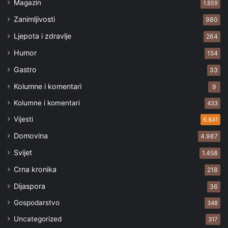
Magazin
1.859
Zanimljivosti
980
Ljepota i zdravlje
264
Humor
154
Gastro
33
Kolumne i komentari
9
Kolumne i komentari
433
Vijesti
6.841
Domovina
4.987
Svijet
1.458
Crna kronika
218
Dijaspora
36
Gospodarstvo
348
Uncategorized
317