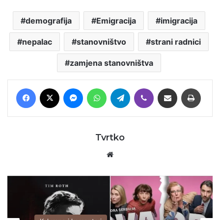
demografija
Emigracija
imigracija
nepalac
stanovništvo
strani radnici
zamjena stanovništva
Facebook
X
Messenger
WhatsApp
Telegram
Viber
Podijeli putem E-maila
Printaj
Tvrtko
Website