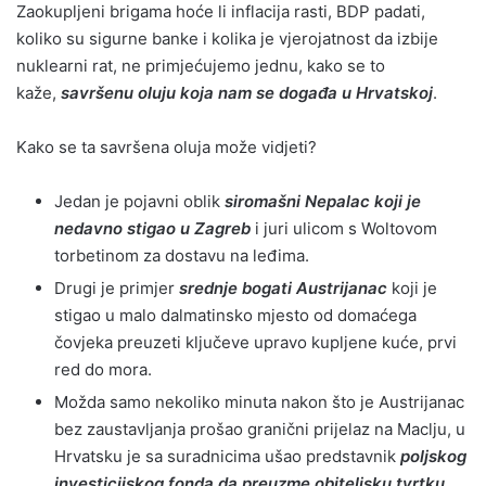
Zaokupljeni brigama hoće li inflacija rasti, BDP padati,
koliko su sigurne banke i kolika je vjerojatnost da izbije
nuklearni rat, ne primjećujemo jednu, kako se to
kaže,
savršenu oluju koja nam se događa u Hrvatskoj
.
Kako se ta savršena oluja može vidjeti?
Jedan je pojavni oblik
siromašni Nepalac koji je
nedavno stigao u Zagreb
i juri ulicom s Woltovom
torbetinom za dostavu na leđima.
Drugi je primjer
srednje bogati Austrijanac
koji je
stigao u malo dalmatinsko mjesto od domaćega
čovjeka preuzeti ključeve upravo kupljene kuće, prvi
red do mora.
Možda samo nekoliko minuta nakon što je Austrijanac
bez zaustavljanja prošao granični prijelaz na Maclju, u
Hrvatsku je sa suradnicima ušao predstavnik
poljskog
investicijskog fonda da preuzme obiteljsku tvrtku