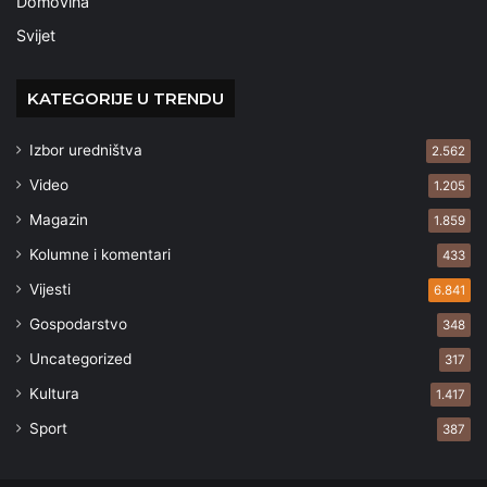
Domovina
Svijet
KATEGORIJE U TRENDU
Izbor uredništva
2.562
Video
1.205
Magazin
1.859
Kolumne i komentari
433
Vijesti
6.841
Gospodarstvo
348
Uncategorized
317
Kultura
1.417
Sport
387