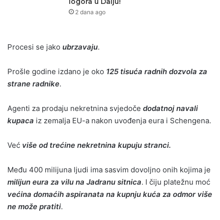
logora u Dalju!
2 dana ago
Procesi se jako
ubrzavaju
.
Prošle godine izdano je oko
125 tisuća radnih dozvola za
strane radnike
.
Agenti za prodaju nekretnina svjedoče
dodatnoj navali
kupaca
iz zemalja EU-a nakon uvođenja eura i Schengena.
Već
više od trećine nekretnina kupuju stranci.
Među 400 milijuna ljudi ima sasvim dovoljno onih kojima je
milijun eura za vilu na Jadranu sitnica
. I čiju platežnu moć
većina domaćih aspiranata na kupnju kuća za odmor više
ne može pratiti
.