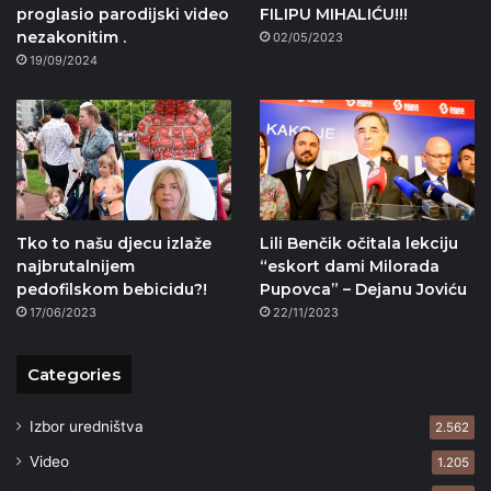
proglasio parodijski video
FILIPU MIHALIĆU!!!
nezakonitim .
02/05/2023
19/09/2024
Tko to našu djecu izlaže
Lili Benčik očitala lekciju
najbrutalnijem
“eskort dami Milorada
pedofilskom bebicidu?!
Pupovca” – Dejanu Joviću
17/06/2023
22/11/2023
Categories
Izbor uredništva
2.562
Video
1.205