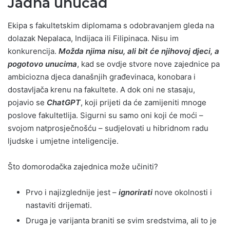
Jadna unučad
Ekipa s fakultetskim diplomama s odobravanjem gleda na
dolazak Nepalaca, Indijaca ili Filipinaca. Nisu im
konkurencija.
Možda njima nisu, ali bit će njihovoj djeci, a
pogotovo unucima
, kad se ovdje stvore nove zajednice pa
ambiciozna djeca današnjih građevinaca, konobara i
dostavljača krenu na fakultete. A dok oni ne stasaju,
pojavio se
ChatGPT
, koji prijeti da će zamijeniti mnoge
poslove fakultetlija. Sigurni su samo oni koji će moći –
svojom natprosječnošću – sudjelovati u hibridnom radu
ljudske i umjetne inteligencije.
Što domorodačka zajednica može učiniti?
Prvo i najizglednije jest –
ignorirati
nove okolnosti i
nastaviti drijemati.
Druga je varijanta braniti se svim sredstvima, ali to je