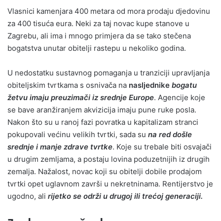
Vlasnici kamenjara 400 metara od mora prodaju djedovinu
za 400 tisuća eura. Neki za taj novac kupe stanove u
Zagrebu, ali ima i mnogo primjera da se tako stečena
bogatstva unutar obitelji rastepu u nekoliko godina.
U nedostatku sustavnog pomaganja u tranziciji upravljanja
obiteljskim tvrtkama s osnivača na
nasljednike
bogatu
žetvu imaju preuzimači iz srednje Europe
. Agencije koje
se bave aranžiranjem akvizicija imaju pune ruke posla.
Nakon što su u ranoj fazi povratka u kapitalizam stranci
pokupovali većinu velikih tvrtki, sada su
na red došle
srednje i manje zdrave tvrtke
. Koje su trebale biti osvajači
u drugim zemljama, a postaju lovina poduzetnijih iz drugih
zemalja. Nažalost, novac koji su obitelji dobile prodajom
tvrtki opet uglavnom završi u nekretninama. Rentijerstvo je
ugodno, ali
rijetko se održi u drugoj ili trećoj generaciji.