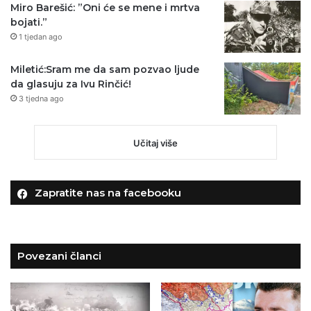
Miro Barešić: ”Oni će se mene i mrtva
bojati.”
1 tjedan ago
Miletić:Sram me da sam pozvao ljude
da glasuju za Ivu Rinčić!
3 tjedna ago
Učitaj više
Zapratite nas na facebooku
Povezani članci