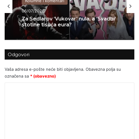
Kolumne i komentari
06/07/2026
Za Sedlarov ‘Vukovar’ nula, a ‘Svadbi’
stotine tisuća eura?
Odgovori
Vaša adresa e-pošte neće biti objavljena.
Obavezna polja su
označena sa
* (obavezno)
K
o
m
e
n
t