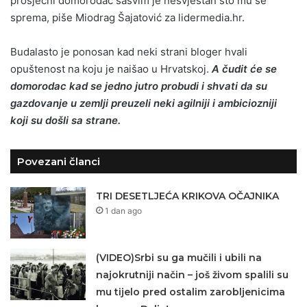
prosječni domorodac sasvim je nesvjestan što mu se
sprema, piše Miodrag Šajatović za lidermedia.hr.
Budalasto je ponosan kad neki strani bloger hvali
opuštenost na koju je naišao u Hrvatskoj.
A čudit će se
domorodac kad se jedno jutro probudi i shvati da su
gazdovanje u zemlji preuzeli neki agilniji i ambiciozniji
koji su došli sa strane.
Povezani članci
TRI DESETLJEĆA KRIKOVA OČAJNIKA
1 dan ago
(VIDEO)Srbi su ga mučili i ubili na
najokrutniji način – još živom spalili su
mu tijelo pred ostalim zarobljenicima