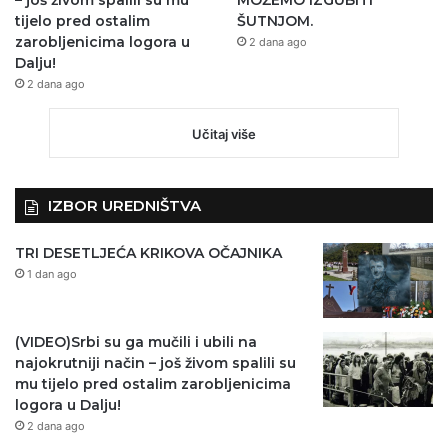
tijelo pred ostalim
ŠUTNJOM.
zarobljenicima logora u
2 dana ago
Dalju!
2 dana ago
Učitaj više
IZBOR UREDNIŠTVA
TRI DESETLJEĆA KRIKOVA OČAJNIKA
1 dan ago
(VIDEO)Srbi su ga mučili i ubili na
najokrutniji način – još živom spalili su
mu tijelo pred ostalim zarobljenicima
logora u Dalju!
2 dana ago