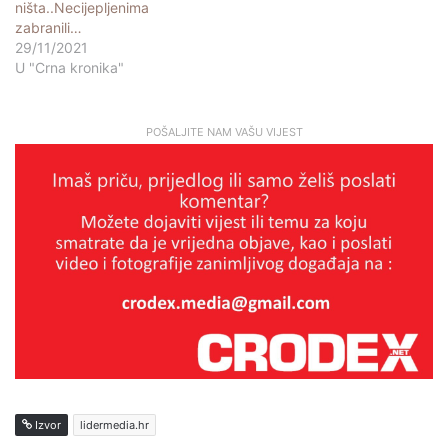
ništa..Necijepljenima
zabranili…
29/11/2021
U "Crna kronika"
POŠALJITE NAM VAŠU VIJEST
Izvor
lidermedia.hr