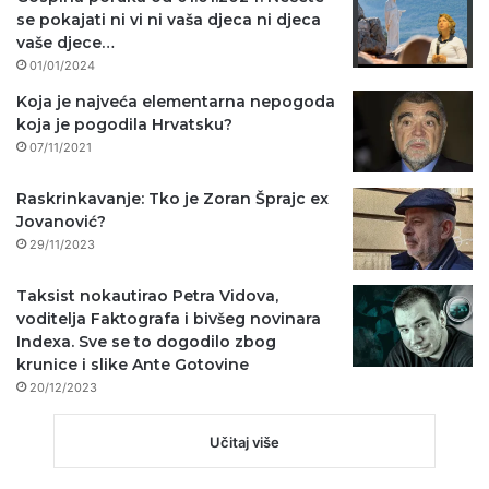
se pokajati ni vi ni vaša djeca ni djeca
vaše djece…
01/01/2024
Koja je najveća elementarna nepogoda
koja je pogodila Hrvatsku?
07/11/2021
Raskrinkavanje: Tko je Zoran Šprajc ex
Jovanović?
29/11/2023
Taksist nokautirao Petra Vidova,
voditelja Faktografa i bivšeg novinara
Indexa. Sve se to dogodilo zbog
krunice i slike Ante Gotovine
20/12/2023
Učitaj više