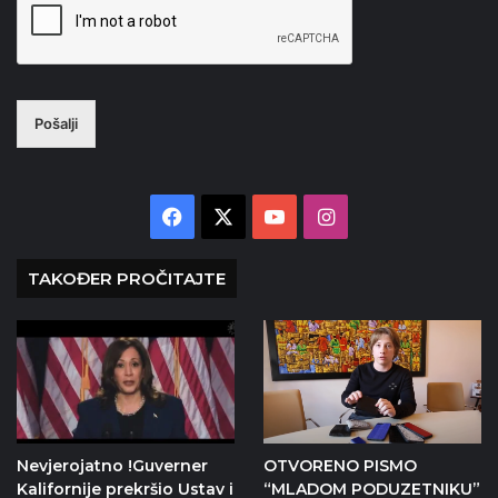
Pošalji
Facebook
X
YouTube
Instagram
TAKOĐER PROČITAJTE
Nevjerojatno !Guverner
OTVORENO PISMO
Kalifornije prekršio Ustav i
“MLADOM PODUZETNIKU”