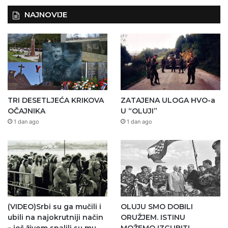
NAJNOVIJE
TRI DESETLJEĆA KRIKOVA
ZATAJENA ULOGA HVO-a
OČAJNIKA
U “OLUJI”
1 dan ago
1 dan ago
(VIDEO)Srbi su ga mučili i
OLUJU SMO DOBILI
ubili na najokrutniji način
ORUŽJEM. ISTINU
– još živom spalili su mu
MOŽEMO IZGUBITI