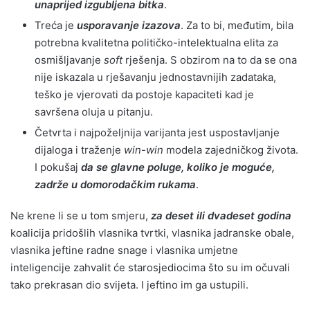
unaprijed izgubljena bitka
.
Treća je
usporavanje izazova
. Za to bi, međutim, bila
potrebna kvalitetna političko-intelektualna elita za
osmišljavanje
soft
rješenja. S obzirom na to da se ona
nije iskazala u rješavanju jednostavnijih zadataka,
teško je vjerovati da postoje kapaciteti kad je
savršena oluja u pitanju.
Četvrta i najpoželjnija varijanta jest uspostavljanje
dijaloga i traženje
win-win
modela zajedničkog života.
I pokušaj
da se glavne poluge, koliko je moguće,
zadrže u domorodačkim rukama
.
Ne krene li se u tom smjeru,
za deset ili dvadeset godina
koalicija pridošlih vlasnika tvrtki, vlasnika jadranske obale,
vlasnika jeftine radne snage i vlasnika umjetne
inteligencije zahvalit će starosjediocima što su im očuvali
tako prekrasan dio svijeta. I jeftino im ga ustupili.