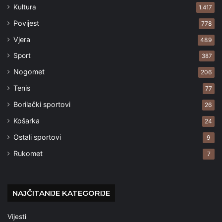
Kultura
1.417
Povijest
778
Vjera
489
Sport
387
Nogomet
206
Tenis
77
Borilački sportovi
26
Košarka
24
Ostali sportovi
9
Rukomet
7
NAJČITANIJE KATEGORIJE
Vijesti