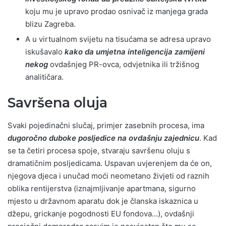
koju mu je upravo prodao osnivač iz manjega grada
blizu Zagreba.
A u virtualnom svijetu na tisućama se adresa upravo
iskušavalo
kako da umjetna inteligencija zamijeni
nekog
ovdašnjeg PR-ovca, odvjetnika ili tržišnog
analitičara.
Savršena oluja
Svaki pojedinačni slučaj, primjer zasebnih procesa, ima
dugoročno duboke posljedice na ovdašnju zajednicu
. Kad
se ta četiri procesa spoje, stvaraju savršenu oluju s
dramatičnim posljedicama. Uspavan uvjerenjem da će on,
njegova djeca i unučad moći neometano živjeti od raznih
oblika rentijerstva (iznajmljivanje apartmana, sigurno
mjesto u državnom aparatu dok je članska iskaznica u
džepu, grickanje pogodnosti EU fondova…), ovdašnji