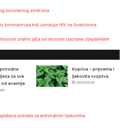
utnog koronarnog sindroma
tiv koronavirusa koji uzrokuje HIV ne funkcionira
imunost znatno jača od imunosti izazvane cijepljenjem
 prirodne
Kopriva – priprema i
ljeza za sve
ljekovita svojstva
26/06/2026
e od anemije
ago
naglašena potreba za antiviralnim lijekovima