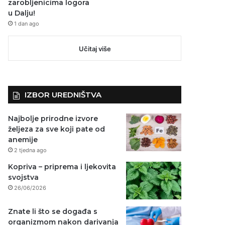
zarobljenicima logora
u Dalju!
1 dan ago
Učitaj više
IZBOR UREDNIŠTVA
Najbolje prirodne izvore
željeza za sve koji pate od
anemije
2 tjedna ago
Kopriva – priprema i ljekovita
svojstva
26/06/2026
Znate li što se događa s
organizmom nakon darivanja