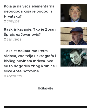
Koja je najveća elementarna
nepogoda koja je pogodila
Hrvatsku?
07/11/2021
Raskrinkavanje: Tko je Zoran
Šprajc ex Jovanović?
29/11/2023
Taksist nokautirao Petra
Vidova, voditelja Faktografa i
bivšeg novinara Indexa. Sve
se to dogodilo zbog krunice i
slike Ante Gotovine
20/12/2023
Učitaj više