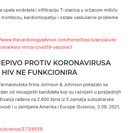
pale endotela i infiltraciju T-stanica u srčanom mišiću
 trombozu, kardiomiopatiju i ostale vaskularne probleme
//www.thecardiologyadvisor.com/home/topics/acs/acute-
omarkers-mrna-covid19-vaccine/)
CJEPIVO PROTIV KORONAVIRUSA
HIV NE FUNKCIONIRA
la farmaceutska firma Johnson & Johnson pokazalo se
edan od neuspjelih kandidata koji su razvijeni u posljednjih
raživanja rađena na 2.600 žena iz 5 zemalja subsaharske
rovodi i u zemljama Amerika i Europe (Science, 3.09. 2021,
oc/science/373/6559