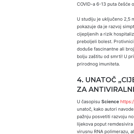
COVID-a 6-13 puta češće o
U studiju je uključeno 2,5 
pokazuje da je razvoj simp
cijepljenih a rizik hospital
preboljeli bolest. Protivnici
doduše fascinantne ali broj
bolju zaštitu od smrti! U p
prirodnog imuniteta.
4. UNATOČ „CI
ZA ANTIVIRALN
U časopisu
Science
https:
unatoč, kako autori navode,
pažnju posvetiti razvoju nov
lijekova poput remdesivira 
virusnu RNA polimerazu, a