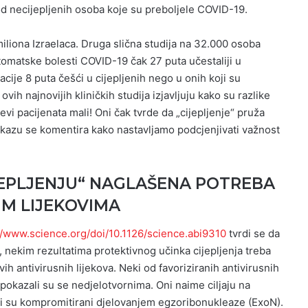
d necijepljenih osoba koje su preboljele COVID-19.
miliona Izraelaca. Druga slična studija na 32.000 osoba
tomatske bolesti COVID-19 čak 27 puta učestaliji u
izacije 8 puta češći u cijepljenih nego u onih koji su
 ovih najnovijih kliničkih studija izjavljuju kako su razlike
evi pacijenata mali! Oni čak tvrde da „cijepljenje“ pruža
rikazu se komentira kako nastavljamo podcjenjivati važnost
JEPLJENJU“ NAGLAŠENA POTREBA
IM LIJEKOVIMA
//www.science.org/doi/10.1126/science.abi9310
tvrdi se da
 nekim rezultatima protektivnog učinka cijepljenja treba
ih antivirusnih lijekova. Neki od favoriziranih antivirusnih
pokazali su se nedjelotvornima. Oni naime ciljaju na
li su kompromitirani djelovanjem egzoribonukleaze (ExoN).