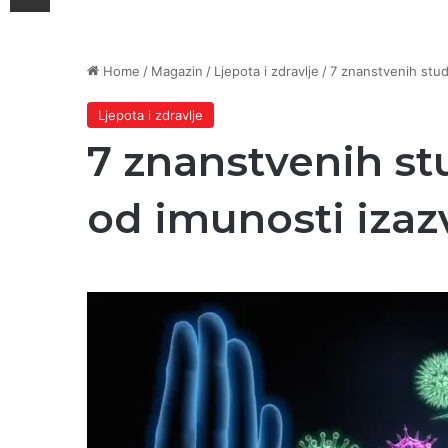
Home
/
Magazin
/
Ljepota i zdravlje
/
7 znanstvenih stud
Ljepota i zdravlje
7 znanstvenih st
od imunosti izaz