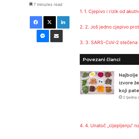
7 minutes read
1. 1. Cjepivo i rizik od ak
Facebook
X
LinkedIn
2. 2. Još jedno cjepivo pro
Messenger
Podijeli putem E-maila
3. 3. SARS-CoV-2 stečena 
Povezani članci
Najbolje
izvore že
koji pat
2 tjedna 
4. 4. Unatoč „cijepljenju“ 