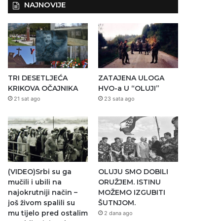
NAJNOVIJE
TRI DESETLJEĆA
ZATAJENA ULOGA
KRIKOVA OČAJNIKA
HVO-a U “OLUJI”
21 sat ago
23 sata ago
(VIDEO)Srbi su ga
OLUJU SMO DOBILI
mučili i ubili na
ORUŽJEM. ISTINU
najokrutniji način –
MOŽEMO IZGUBITI
još živom spalili su
ŠUTNJOM.
mu tijelo pred ostalim
2 dana ago