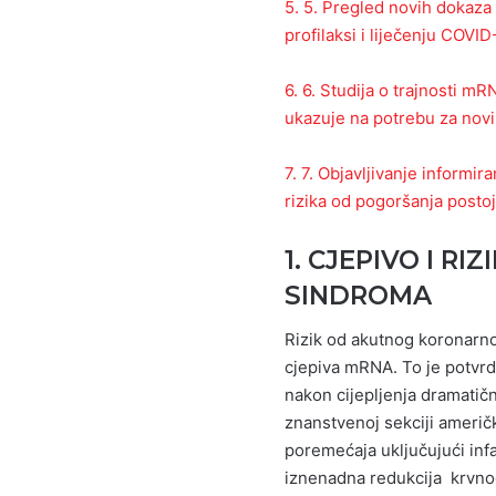
5. 5. Pregled novih dokaza 
profilaksi i liječenju COVID
6. 6. Studija o trajnosti m
ukazuje na potrebu za novi
7. 7. Objavljivanje informi
rizika od pogoršanja postoj
1. CJEPIVO I 
SINDROMA
Rizik od akutnog koronarno
cjepiva mRNA. To je potvrdi
nakon cijepljenja dramatičn
znanstvenoj sekciji američ
poremećaja uključujući infa
iznenadna redukcija krvnog