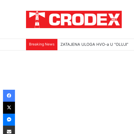
Breaking News
ZATAJENA ULOGA HVO-a U “OLUJI”
Facebook
X
Messenger
Podijeli putem E-maila