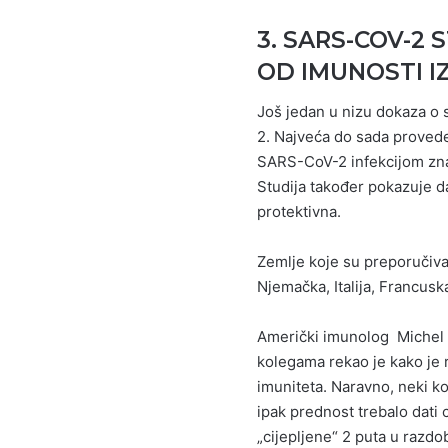
3. SARS-COV-2
OD IMUNOSTI I
Još jedan u nizu dokaza o 
2. Najveća do sada provede
SARS-CoV-2 infekcijom znat
Studija također pokazuje d
protektivna.
Zemlje koje su preporučiva
Njemačka, Italija, Francuska
Američki imunolog Michel 
kolegama rekao je kako je 
imuniteta. Naravno, neki k
ipak prednost trebalo dati 
„cijepljene“ 2 puta u razdo