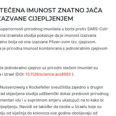
 STEČENA IMUNOST ZNATNO JAČA
ZAZVANE CIJEPLJENJEM
superiornosti prirodnog imuniteta u borbi protiv SARS-CoV-
na izraelska studija pokazuje da je imunost izazvana
no bolja od one izazvane Pfizer-ovim tzv. cjepivom.
a je prirodna imunost kombinirana s jednokratnim cjepivom
le jednokratno cjepivo uz prirodni stečeni imunitet su
 i Izrael (DOI:
10.1126/science.acx8993
).
Nussenzweig s Rockefeller sveučilišta zajedno s drugim
rad objavljena studija udžbenički dokaz prednosti prirodnog
omentari idu i u suprotnom smjeru ukazujući na to kako bi
cijepljenju. Navodi se također da osobe u Izraelu koje su
blju od siječnja do kolovoza ove godine obolijevaju od