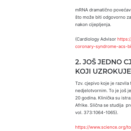
mRNA dramatično povećava u
što može biti odgovorno za
nakon cijepljenja.
(Cardiology Advisor
https:
coronary-syndrome-acs-bi
2. JOŠ JEDNO 
KOJI
UZROKUJE 
Tzv. cjepivo koje je razvi
nedjelotvornim. To je još j
20 godina. Klinička su ist
Afrike. Slična se studija p
vol. 373:1064-1065).
https://www.science.org/t