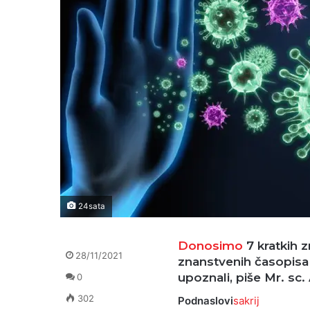
24sata
Donosimo
7 kratkih z
28/11/2021
znanstvenih časopisa k
upoznali, piše Mr. sc.
0
302
Podnaslovi
sakrij