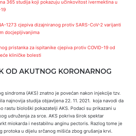
na 365 studija koji pokazuju učinkovitost ivermektina u
-19
RNA-1273 cjepiva dizajniranog protiv SARS-CoV-2 varijanti
m docjepljivanjima
ranog pristanka za ispitanike cjepiva protiv COVID-19 od
eće kliničke bolesti
RIZIK OD AKUTNOG KORONARNOG
g sindroma (AKS) znatno je povećan nakon injekcije tzv.
la najnovija studija objavljena 22. 11. 2021. koja navodi da
o rastu biološki pokazatelji AKS. Podaci su prikazani u
kog udruženja za srce. AKS pokriva širok spektar
rkt miokarda i nestabilnu anginu pectoris. Razlog tome je
 protoka u dijelu srčanog mišića zbog grušanja krvi.