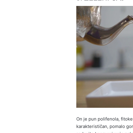
On je pun polifenola, fitok
karakterističan, pomalo gor