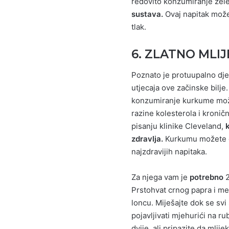
redovito konzumiranje zel
sustava.
Ovaj napitak može 
tlak.
6. ZLATNO MLI
Poznato je protuupalno dje
utjecaja ove začinske bilje
konzumiranje kurkume može 
razine kolesterola i kronič
pisanju klinike Cleveland,
zdravlja.
Kurkumu možete dod
najzdravijih napitaka.
Za njega vam je
potrebno
2
Prstohvat crnog papra i med
loncu. Miješajte dok se svi
pojavljivati mjehurići na ru
dvije, ali pripazite da mlij