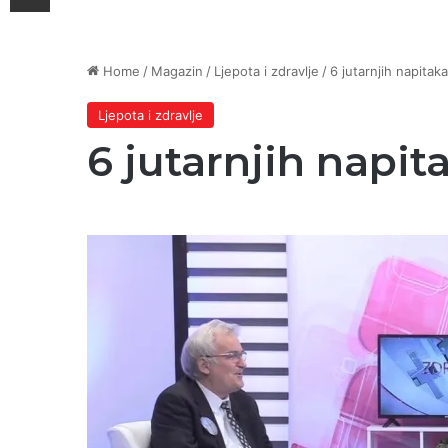
Home
/
Magazin
/
Ljepota i zdravlje
/
6 jutarnjih napitaka
Ljepota i zdravlje
6 jutarnjih napit