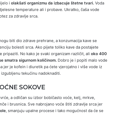
ijelo i
olakšati organizmu da izbacuje štetne tvari.
Voda
tjelesne temperature ali i probave. Ukratko, čaša vode
tez za zdravlje srca.
 mogu biti dio zdrave prehrane, a konzumacija kave se
nciju bolesti srca. Ako pijete toliko kave da postajete
 pripaziti. No kako je svaki organizam različit, ali
oko 400
se smatra sigurnom količinom.
Dobro je i popiti malo vode
jer je kofein i diuretik pa ćete vjerojatno i više vode iz
će izgubljenu tekućinu nadoknaditi.
VOĆNE SOKOVE
rće, a odličan su izbor bobičasto voće, kelj, mrkve,
nče i brusnica. Sve nabrojano voće štiti zdravlje srca jer
nole
, smanjuju upalne procese i tako mogućnost da će se