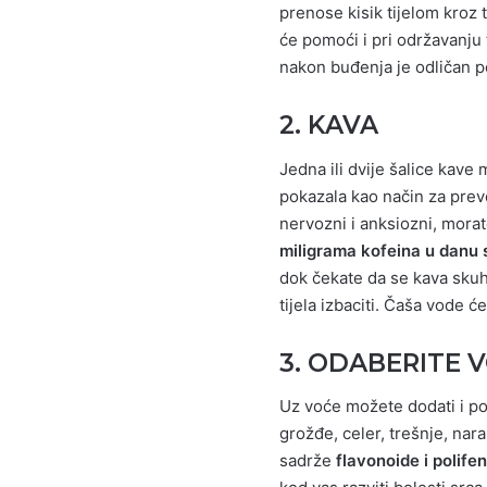
prenose kisik tijelom kroz t
će pomoći i pri održavanju 
nakon buđenja je odličan po
2. KAVA
Jedna ili dvije šalice kave
pokazala kao način za preve
nervozni i anksiozni, morate
miligrama kofeina u danu 
dok čekate da se kava skuha 
tijela izbaciti. Čaša vode 
3. ODABERITE 
Uz voće možete dodati i pov
grožđe, celer, trešnje, nara
sadrže
flavonoide i polife