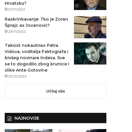
Hrvatsku?
07/11/2021
Raskrinkavanje: Tko je Zoran
Šprajc ex Jovanović?
29/11/2023
Taksist nokautirao Petra
Vidova, voditelja Faktografa i
bivšeg novinara Indexa. Sve
se to dogodilo zbog krunice i
slike Ante Gotovine
20/12/2023
Učitaj više
NAJNOVIJE