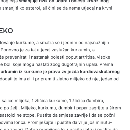
enog čaja
smanjuje rizik od udara i bolesti krvožilnog
smanjiti kolesterol, ali čini se da nema utjecaj na krvni
JEKO
lovanje kurkume, a smatra se i jednim od najsnažnijih
. Ponovno je za taj utjecaj zaslužan kurkumin, a
prevenirati i nastanak bolesti poput artritisa, visoke
ne boli koje mogu nastati zbog dugotrajnih upala. Prema
kurkumin iz kurkume je prava zvijezda kardiovaskularnog
ati jelima ali i pripremiti zlatno mlijeko od nje, jedan od
 šalice mlijeka, 1 žličica kurkume, 1 žličica đumbira,
 po želji. Mlijeko, kurkumu, đumbir i papar zagrijte u širem
 sastojci ne stope. Pustite da smjesa zavrije i da se počni
bovima lonca. Promiješajte i pustite da vrije još minutu-
eko ne zagori. Dobro promiješajte, ugasite vatru i pustite da