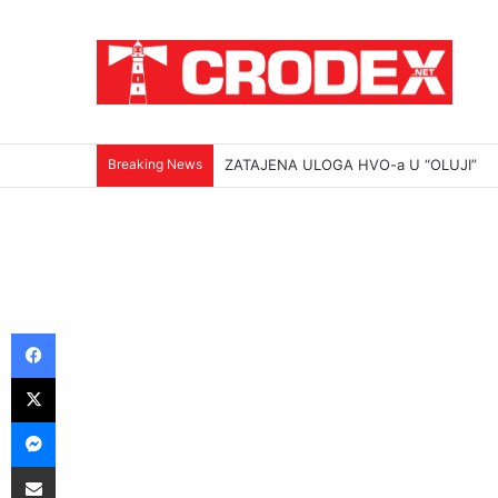
Breaking News
ZATAJENA ULOGA HVO-a U “OLUJI”
Facebook
X
Messenger
Podijeli putem E-maila