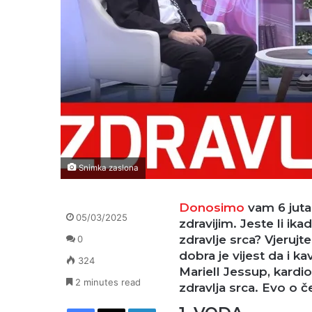
Snimka zaslona
Donosimo
vam 6 jutar
05/03/2025
zdravijim.
Jeste li ika
zdravlje srca? Vjerujte
0
dobra je vijest da i k
324
Mariell Jessup, kardio
2 minutes read
zdravlja srca. Evo o č
Facebook
X
LinkedIn