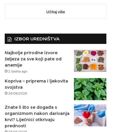
Učitaj više
IZBOR UREDNIŠTVA
Najbolje prirodne izvore
željeza za sve koji pate od
anemije
2 tjedna ago
Kopriva – priprema i ljekovita
svojstva
26/06/2026
Znate li što se događa s
organizmom nakon darivanja
krvi? Liječnici otkrivaju
prednosti
28/05/2026