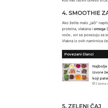
kod vas razviti bolesti srca.
4. SMOOTHIE Z
Ako želite malo „jači“ napi
proteina, vlakana i
omega 3
voće.. svi se povezuju sa 
Vlakna iz ovih namirnica će
Povezani članci
Najbolje
izvore že
koji pat
2 tjedna 
5. ZELENI ČAJ