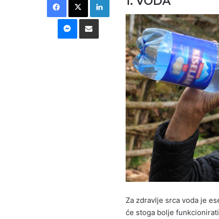
1. VODA
Messenger
Podijeli putem E-maila
Za zdravlje srca voda je ese
će stoga bolje funkcionirat