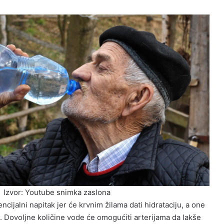
Izvor: Youtube snimka zaslona
ncijalni napitak jer će krvnim žilama dati hidrataciju, a one
i. Dovoljne količine vode će omogućiti arterijama da lakše