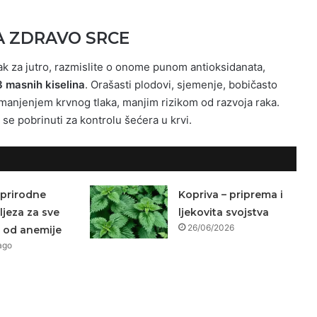
A ZDRAVO SRCE
tak za jutro, razmislite o onome punom antioksidanata,
 masnih kiselina
. Orašasti plodovi, sjemenje, bobičasto
smanjenjem krvnog tlaka, manjim rizikom od razvoja raka.
 se pobrinuti za kontrolu šećera u krvi.
 prirodne
Kopriva – priprema i
ljeza za sve
ljekovita svojstva
26/06/2026
e od anemije
ago