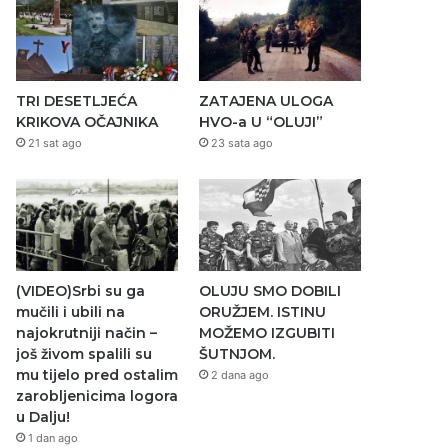
TRI DESETLJEĆA
ZATAJENA ULOGA
KRIKOVA OČAJNIKA
HVO-a U “OLUJI”
21 sat ago
23 sata ago
(VIDEO)Srbi su ga
OLUJU SMO DOBILI
mučili i ubili na
ORUŽJEM. ISTINU
najokrutniji način –
MOŽEMO IZGUBITI
još živom spalili su
ŠUTNJOM.
mu tijelo pred ostalim
2 dana ago
zarobljenicima logora
u Dalju!
1 dan ago