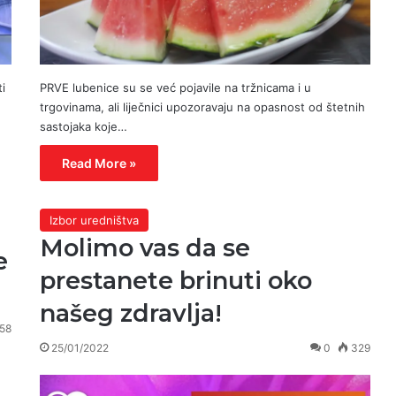
i
PRVE lubenice su se već pojavile na tržnicama i u
trgovinama, ali liječnici upozoravaju na opasnost od štetnih
sastojaka koje…
Read More »
Izbor uredništva
Molimo vas da se
e
prestanete brinuti oko
našeg zdravlja!
58
25/01/2022
0
329