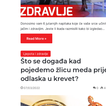
Donosimo vam 6 jutarnjih napitaka koje će vaše srce učinit
jačim i zdravijim. Jeste li ikada razmislili kako bi izgledao…
Read More »
Ljepota i zdravlje
Što se događa kad
pojedemo žlicu meda prij
odlaska u krevet?
07/03/2022
0
4