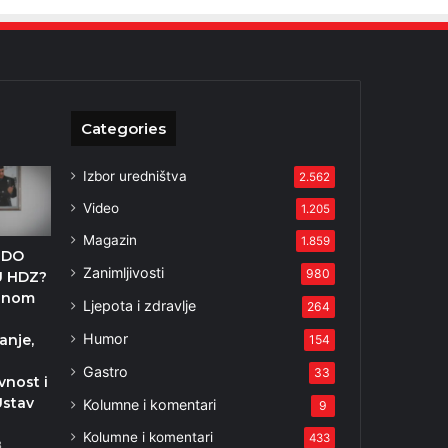
Categories
Izbor uredništva
2.562
Video
1.205
Magazin
1.859
NDO
Zanimljivosti
980
U HDZ?
dnom
Ljepota i zdravlje
264
Humor
anje,
154
Gastro
33
vnost i
Ustav
Kolumne i komentari
9
Kolumne i komentari
433
3