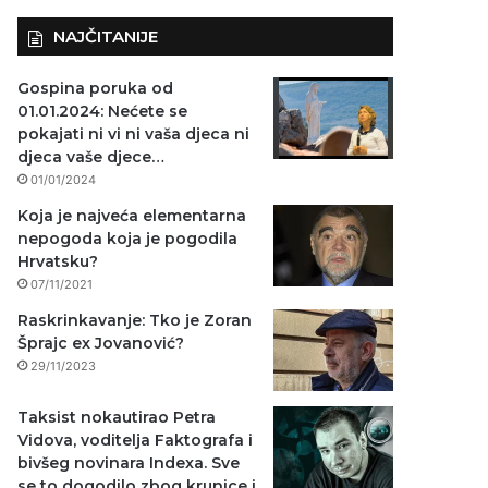
NAJČITANIJE
Gospina poruka od
01.01.2024: Nećete se
pokajati ni vi ni vaša djeca ni
djeca vaše djece…
01/01/2024
Koja je najveća elementarna
nepogoda koja je pogodila
Hrvatsku?
07/11/2021
Raskrinkavanje: Tko je Zoran
Šprajc ex Jovanović?
29/11/2023
Taksist nokautirao Petra
Vidova, voditelja Faktografa i
bivšeg novinara Indexa. Sve
se to dogodilo zbog krunice i