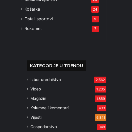
Košarka
24
Ostali sportovi
9
Rukomet
7
KATEGORIJE U TRENDU
Izbor uredništva
2.562
Video
1.205
Magazin
1.859
Kolumne i komentari
433
Vijesti
6.841
Gospodarstvo
348