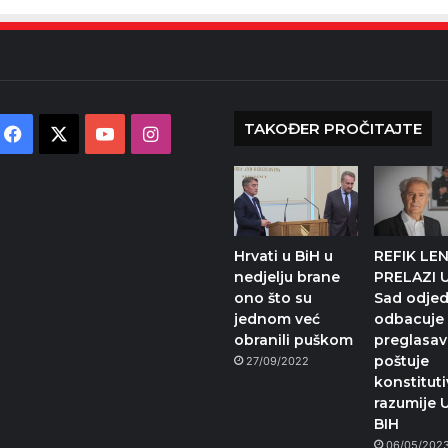
TAKOĐER PROČITAJTE
Facebook
X
YouTube
Instagram
Hrvati u BiH u
REFIK LE
nedjelju brane
PRELAZI 
ono što su
Sad odje
jednom već
odbacuje
obranili puškom
preglasav
poštuje
27/09/2022
konstituti
razumije 
BIH
06/05/202