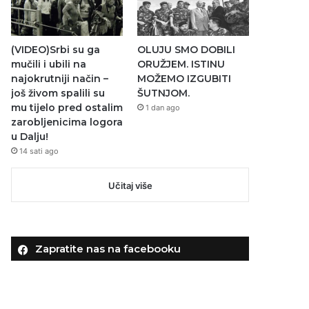
(VIDEO)Srbi su ga
OLUJU SMO DOBILI
mučili i ubili na
ORUŽJEM. ISTINU
najokrutniji način –
MOŽEMO IZGUBITI
još živom spalili su
ŠUTNJOM.
mu tijelo pred ostalim
1 dan ago
zarobljenicima logora
u Dalju!
14 sati ago
Učitaj više
Zapratite nas na facebooku