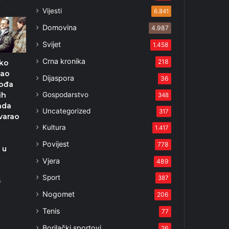
Vijesti
6.841
Domovina
4.987
Svijet
1.458
Crna kronika
218
jko
kao
Dijaspora
36
vođa
Gospodarstvo
ih
348
kada
Uncategorized
317
varao
Kultura
1.417
Povijest
778
 u
Vjera
489
?
Sport
387
5
Nogomet
206
Tenis
77
Borilački sportovi
26