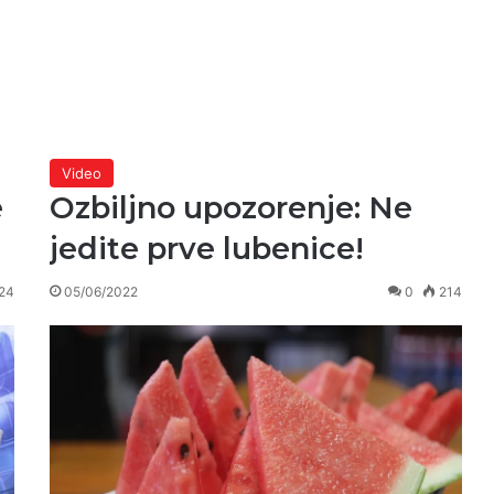
Video
e
Ozbiljno upozorenje: Ne
jedite prve lubenice!
24
05/06/2022
0
214