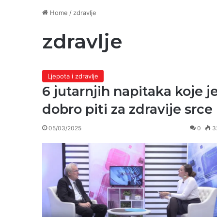
Home
/
zdravlje
zdravlje
Ljepota i zdravlje
6 jutarnjih napitaka koje j
dobro piti za zdravije srce
05/03/2025
0
3