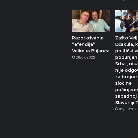
Razotkrivanje
Zašto Vel
”efendije”
Džakula, 
Velimira Bujanca
politički 
pobunjen
28/07/2022
Srba , ni
nije odgo
za brojne
zločine
počinjene
zapadnoj
Slavoniji 
02/05/202