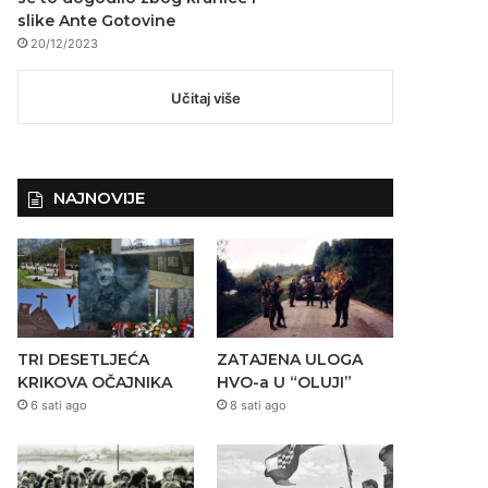
slike Ante Gotovine
20/12/2023
Učitaj više
NAJNOVIJE
TRI DESETLJEĆA
ZATAJENA ULOGA
KRIKOVA OČAJNIKA
HVO-a U “OLUJI”
6 sati ago
8 sati ago