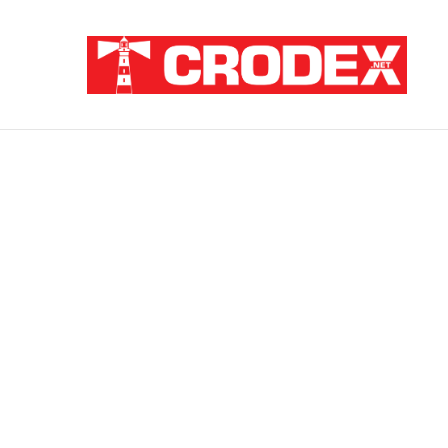
Breaking News
ZATAJENA ULOGA HVO-a U “OLUJI”