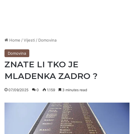
Home
/
Vijesti
/
Domovina
Domovina
ZNATE LI TKO JE
MLADENKA ZADRO ?
07/09/2025
0
1.159
3 minutes read