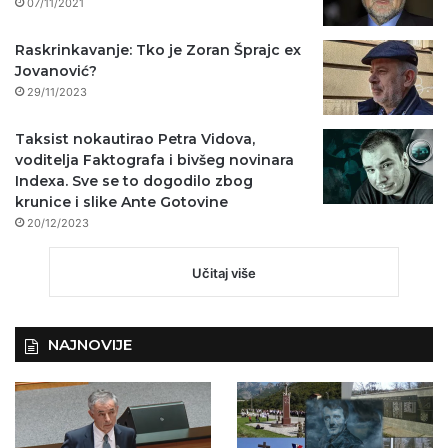
07/11/2021
Raskrinkavanje: Tko je Zoran Šprajc ex
Jovanović?
29/11/2023
Taksist nokautirao Petra Vidova,
voditelja Faktografa i bivšeg novinara
Indexa. Sve se to dogodilo zbog
krunice i slike Ante Gotovine
20/12/2023
Učitaj više
NAJNOVIJE