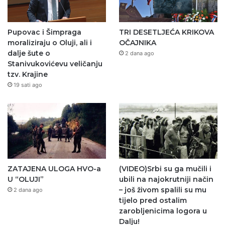
Pupovac i Šimpraga
TRI DESETLJEĆA KRIKOVA
moraliziraju o Oluji, ali i
OČAJNIKA
dalje šute o
2 dana ago
Stanivukovićevu veličanju
tzv. Krajine
19 sati ago
ZATAJENA ULOGA HVO-a
(VIDEO)Srbi su ga mučili i
U “OLUJI”
ubili na najokrutniji način
– još živom spalili su mu
2 dana ago
tijelo pred ostalim
zarobljenicima logora u
Dalju!