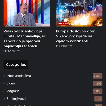
Vidaković:Plenković je
Europa doslovno gori:
ljubitelj Machiavellija, ali
Vikend prosvjeda na
zaboravio je njegovu
cijelom kontinentu
najvažniju rečenicu
21/11/2021
14/12/2023
Categories
Izbor uredništva
2.562
Video
1.205
Magazin
1.859
Zanimljivosti
980