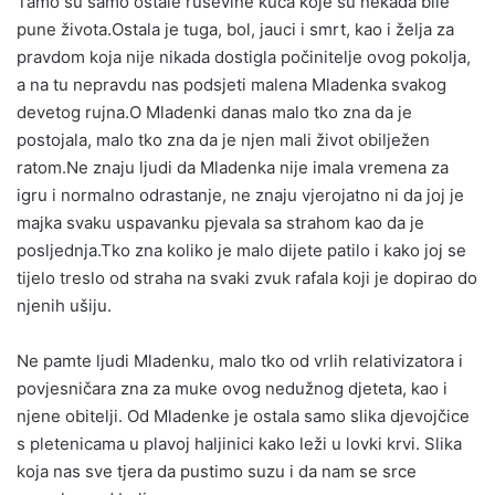
Tamo su samo ostale ruševine kuća koje su nekada bile
pune života.Ostala je tuga, bol, jauci i smrt, kao i želja za
pravdom koja nije nikada dostigla počinitelje ovog pokolja,
a na tu nepravdu nas podsjeti malena Mladenka svakog
devetog rujna.O Mladenki danas malo tko zna da je
postojala, malo tko zna da je njen mali život obilježen
ratom.Ne znaju ljudi da Mladenka nije imala vremena za
igru i normalno odrastanje, ne znaju vjerojatno ni da joj je
majka svaku uspavanku pjevala sa strahom kao da je
posljednja.Tko zna koliko je malo dijete patilo i kako joj se
tijelo treslo od straha na svaki zvuk rafala koji je dopirao do
njenih ušiju.
Ne pamte ljudi Mladenku, malo tko od vrlih relativizatora i
povjesničara zna za muke ovog nedužnog djeteta, kao i
njene obitelji. Od Mladenke je ostala samo slika djevojčice
s pletenicama u plavoj haljinici kako leži u lovki krvi. Slika
koja nas sve tjera da pustimo suzu i da nam se srce