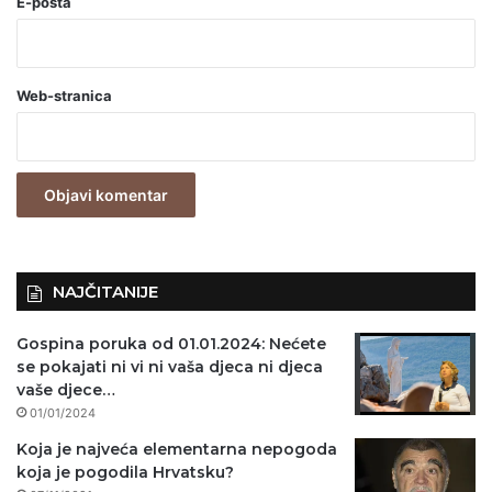
o
E-pošta
b
a
Web-stranica
v
e
z
n
o
)
NAJČITANIJE
Gospina poruka od 01.01.2024: Nećete
se pokajati ni vi ni vaša djeca ni djeca
vaše djece…
01/01/2024
Koja je najveća elementarna nepogoda
koja je pogodila Hrvatsku?