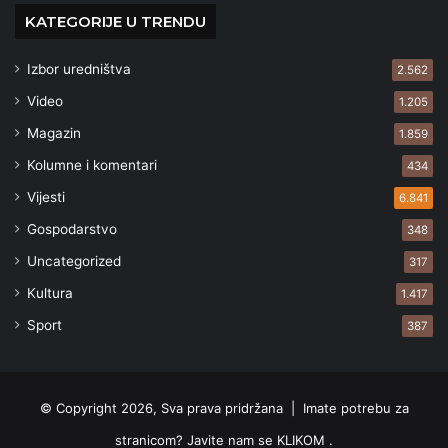
KATEGORIJE U TRENDU
Izbor uredništva
2.562
Video
1.205
Magazin
1.859
Kolumne i komentari
434
Vijesti
6.841
Gospodarstvo
348
Uncategorized
317
Kultura
1.417
Sport
387
© Copyright 2026, Sva prava pridržana |
Imate potrebu za
stranicom? Javite nam se KLIKOM .