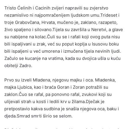
Tristo Ćelinih i Cacinih zvijeri napravili su zvjerstvo
nezamislivo ni najpomračenijem ljudskom umu.Trideset i
troje Grabovčana, Hrvata, mučeno je, zaklano, razapeto,
živo spaljeno i silovano.Tijela su završila u Neretvi, a glave
su nabijene na kolac.Čuli su se i rafali koji ovog puta nisu
bili ispaljivani u zrak, već su poput koplja u Isusovu boku
bili ispaljeni u već umorena i izmučena tijela nevinih ljudi.
Začulo se kucanje na vratima, kada su dvojica ušla u kuću
obitelji Zadro.
Prvo su izveli Mladena, njegovu majku i oca. Mladenka,
majka Ljubica, kao i braća Goran i Zoran potražili su
zaklon.Čuo se rafal, pa ponovno rafal, zvukovi koji su
ulijevali strah u kosti i ledili krv u žilama.Dječak je
pretpostavio kakva sudbina je snašla njegova oca, baku i
djeda.Smrad smrti širio se selom.