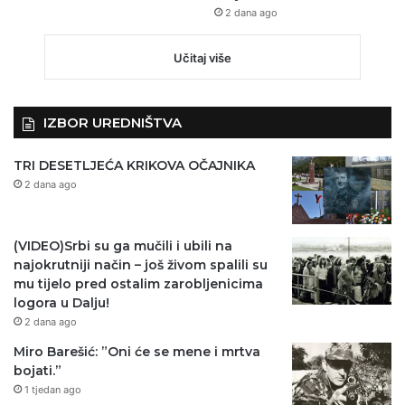
2 dana ago
Učitaj više
IZBOR UREDNIŠTVA
TRI DESETLJEĆA KRIKOVA OČAJNIKA
2 dana ago
(VIDEO)Srbi su ga mučili i ubili na
najokrutniji način – još živom spalili su
mu tijelo pred ostalim zarobljenicima
logora u Dalju!
2 dana ago
Miro Barešić: ”Oni će se mene i mrtva
bojati.”
1 tjedan ago