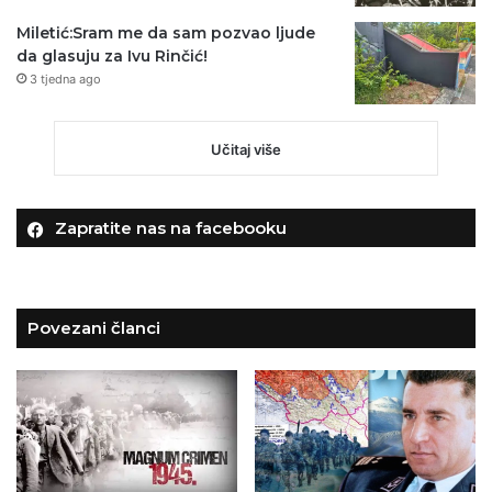
Miletić:Sram me da sam pozvao ljude
da glasuju za Ivu Rinčić!
3 tjedna ago
Učitaj više
Zapratite nas na facebooku
Povezani članci