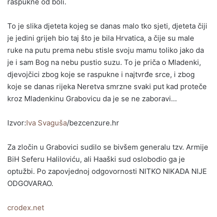
raspukne od boli.
To je slika djeteta kojeg se danas malo tko sjeti, djeteta čiji
je jedini grijeh bio taj što je bila Hrvatica, a čije su male
ruke na putu prema nebu stisle svoju mamu toliko jako da
je i sam Bog na nebu pustio suzu. To je priča o Mladenki,
djevojčici zbog koje se raspukne i najtvrđe srce, i zbog
koje se danas rijeka Neretva smrzne svaki put kad proteče
kroz Mladenkinu Grabovicu da je se ne zaboravi…
Izvor:
Iva Svaguša
/bezcenzure.hr
Za zločin u Grabovici sudilo se bivšem generalu tzv. Armije
BiH Seferu Haliloviću, ali Haaški sud oslobodio ga je
optužbi. Po zapovjednoj odgovornosti NITKO NIKADA NIJE
ODGOVARAO.
crodex.net