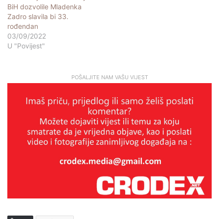
BiH dozvolile Mladenka
Zadro slavila bi 33.
rođendan
03/09/2022
U "Povijest"
POŠALJITE NAM VAŠU VIJEST