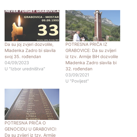
Da su joj zvjeri dozvolile,
POTRESNA PRIČA IZ
Mladenka Zadro bi slavila
GRABOVICE: Da su zvijeri
svoj 35. rođendan
iz tzv. Armije BiH dozvolile
04/09/2023
Mladenka Zadro slavila bi
U "Izbor uredništva"
32. rođendan
03/09/2021
U "Povijest"
POTRESNA PRIČA O
GENOCIDU U GRABOVICI:
Da su zvijeri iz tzv. Armije