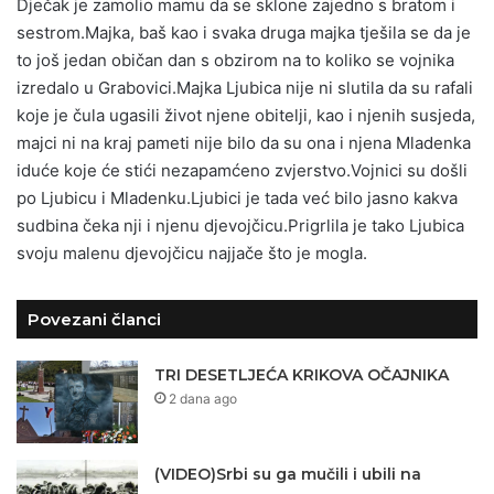
Dječak je zamolio mamu da se sklone zajedno s bratom i
sestrom.Majka, baš kao i svaka druga majka tješila se da je
to još jedan običan dan s obzirom na to koliko se vojnika
izredalo u Grabovici.Majka Ljubica nije ni slutila da su rafali
koje je čula ugasili život njene obitelji, kao i njenih susjeda,
majci ni na kraj pameti nije bilo da su ona i njena Mladenka
iduće koje će stići nezapamćeno zvjerstvo.Vojnici su došli
po Ljubicu i Mladenku.Ljubici je tada već bilo jasno kakva
sudbina čeka nji i njenu djevojčicu.Prigrlila je tako Ljubica
svoju malenu djevojčicu najjače što je mogla.
Povezani članci
TRI DESETLJEĆA KRIKOVA OČAJNIKA
2 dana ago
(VIDEO)Srbi su ga mučili i ubili na