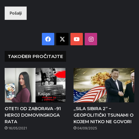
Pošalji
Facebook
X
YouTube
Instagram
TAKOĐER PROČITAJTE
OTETI OD ZABORAVA -91
„SILA SIBIRA 2“ –
HEROJ DOMOVINSKOGA
GEOPOLITIČKI TSUNAMI O
RATA
KOJEM NITKO NE GOVORI
16/05/2021
04/09/2025