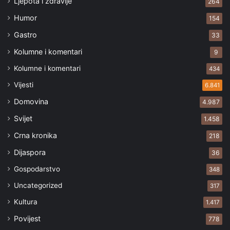
Ljepota i zdravlje
264
Humor
154
Gastro
33
Kolumne i komentari
9
Kolumne i komentari
434
Vijesti
6.841
Domovina
4.987
Svijet
1.458
Crna kronika
218
Dijaspora
36
Gospodarstvo
348
Uncategorized
317
Kultura
1.417
Povijest
778