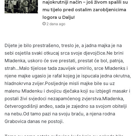
najokrutniji način – još živom spalili su
mu tijelo pred ostalim zarobljenicima
logora u Dalju!
2 dana ago
Dijete je bilo prestrašeno, treslo je, a jadna majka je na
sebi osjetila svaki otkucaj srca svoje djevojčice.Ne brini
Mladenka, uskoro će sve prestati, prestat će bol, patnja,
strah…Malo tijelose tada zauvijek umirilo, srce Mladenks i
njene majke ugasio je rafal kojeg je ispucala jedna okrutna,
hladnokrvna zvijer.Posljednje misli majke bile su uz
malenu Mladenku i dvojicu dječaka koji su izbjegli masakr i
postali živi svjedoci nezapamćenog zvjerstva.Mladenka,
četverogodišnji anđeo, sada je zajedno sa svojom obitelji
na nebu.Od tamo pazi na svoju braću, a njena rodna
Grabovica danas ne postoji.