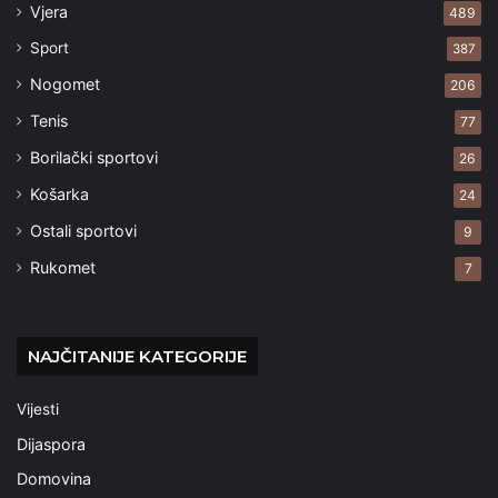
Vjera
489
Sport
387
Nogomet
206
Tenis
77
Borilački sportovi
26
Košarka
24
Ostali sportovi
9
Rukomet
7
NAJČITANIJE KATEGORIJE
Vijesti
Dijaspora
Domovina