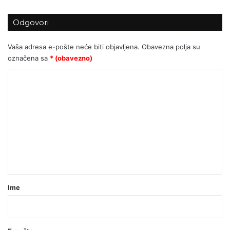
Odgovori
Miletić:Sram me da sam pozvao ljude
da glasuju za Ivu Rinčić!
Vaša adresa e-pošte neće biti objavljena.
Obavezna polja su
označena sa
* (obavezno)
K
o
m
e
n
t
a
r
Ime
*
(