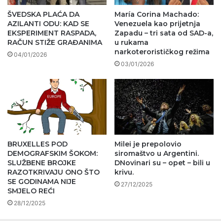
ŠVEDSKA PLAĆA DA
María Corina Machado:
AZILANTI ODU: KAD SE
Venezuela kao prijetnja
EKSPERIMENT RASPADA,
Zapadu – tri sata od SAD-a,
RAČUN STIŽE GRAĐANIMA
u rukama
narkoterorističkog režima
04/01/2026
03/01/2026
BRUXELLES POD
Milei je prepolovio
DEMOGRAFSKIM ŠOKOM:
siromaštvo u Argentini.
SLUŽBENE BROJKE
DNovinari su – opet – bili u
RAZOTKRIVAJU ONO ŠTO
krivu.
SE GODINAMA NIJE
27/12/2025
SMJELO REĆI
28/12/2025