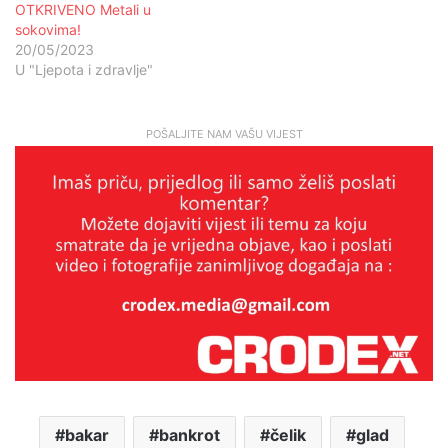
OTKRIVENO Metali u
sokovima!
20/05/2023
U "Ljepota i zdravlje"
POŠALJITE NAM VAŠU VIJEST
bakar
bankrot
čelik
glad