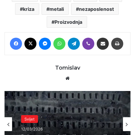
kriza
metali
nezaposlenost
Proizvodnja
Facebook
X
Messenger
WhatsApp
Telegram
Viber
Podijeli putem E-maila
Printaj
Tomislav
Website
Svijet
07/03/2026
Svijet
Kanada prelazi 100.000