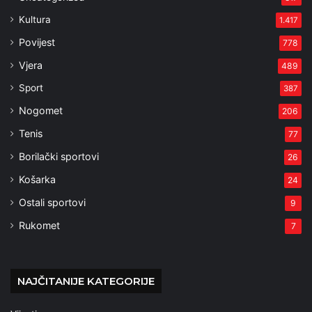
Kultura
1.417
Povijest
778
Vjera
489
Sport
387
Nogomet
206
Tenis
77
Borilački sportovi
26
Košarka
24
Ostali sportovi
9
Rukomet
7
NAJČITANIJE KATEGORIJE