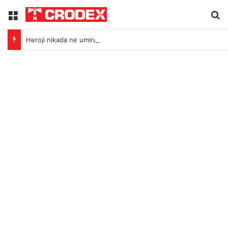
Menu
Tr
Heroji nikada ne umiru-pukovnik Slaven Grubišić