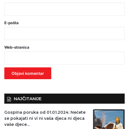
*
(
o
E-pošta
b
a
Web-stranica
v
e
z
n
o
)
NAJČITANIJE
Gospina poruka od 01.01.2024: Nećete
se pokajati ni vi ni vaša djeca ni djeca
vaše djece…