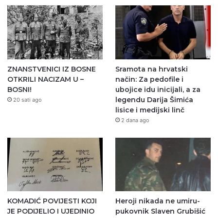
ZNANSTVENICI IZ BOSNE
Sramota na hrvatski
OTKRILI NACIZAM U –
način: Za pedofile i
BOSNI!
ubojice idu inicijali, a za
legendu Darija Šimića
20 sati ago
lisice i medijski linč
2 dana ago
KOMADIĆ POVIJESTI KOJI
Heroji nikada ne umiru-
JE PODIJELIO I UJEDINIO
pukovnik Slaven Grubišić