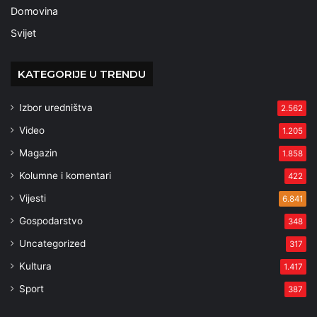
Domovina
Svijet
KATEGORIJE U TRENDU
Izbor uredništva
2.562
Video
1.205
Magazin
1.858
Kolumne i komentari
422
Vijesti
6.841
Gospodarstvo
348
Uncategorized
317
Kultura
1.417
Sport
387