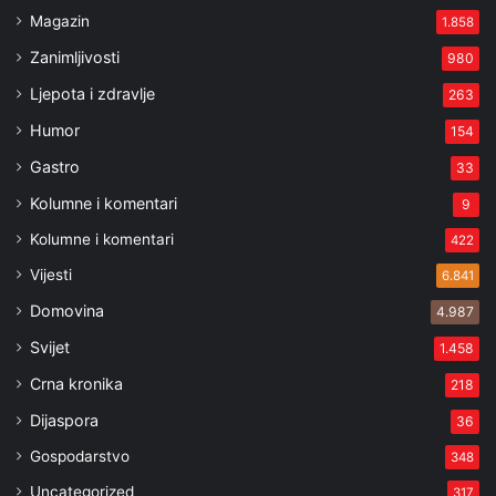
Magazin
1.858
Zanimljivosti
980
Ljepota i zdravlje
263
Humor
154
Gastro
33
Kolumne i komentari
9
Kolumne i komentari
422
Vijesti
6.841
Domovina
4.987
Svijet
1.458
Crna kronika
218
Dijaspora
36
Gospodarstvo
348
Uncategorized
317