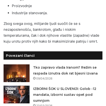
Proizvodnje
Industrije stanovanja.
Zbog svega ovog, milijarde ljudi suočit će se s
nezaposlenošću, bankrotom, glađu i niskim
temperaturama, čak i dok njihove vlastite (zapadne) vlade
kuju urotu protiv njih kako bi maksimizirale patnju i smrt.
Povezani članci
Tko zapravo vlada Iranom? Režim se
raspada iznutra dok rat bjesni izvana
09/04/2026
IZBORNI ŠOK U SLOVENIJI: Golob -12
mandata, izborni sustav opet pod
sumnjom
23/03/2026