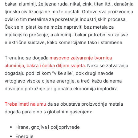
bakar, aluminij, željezna ruda, nikal, cink, titan itd., današnja
ljudska civilizacija ne može opstati. Gotovo sva proizvodnja
ovisi o tim metalima za pokretanje industrijskih procesa.
Čak se ni plastika ne može napraviti bez metala za
injekcijsko prešanje, a aluminij i bakar potrebni su za sve
električne sustave, kako komercijalne tako i stambene.
Trenutno se događa
masovno zatvaranje tvornica
aluminija, bakra i čelika diljem svijeta.
Neka se zatvaranja
događaju pod izlikom “više sile”, dok drugi navode
vrtoglavo visoke cijene energije, a treći kažu da nema
dovoljno potražnje jer globalna ekonomija implodira.
Treba imati na umu
da se obustava proizvodnje metala
događa paralelno s globalnim gašenjem:
Hrane, gnojiva i poljoprivrede
Energije