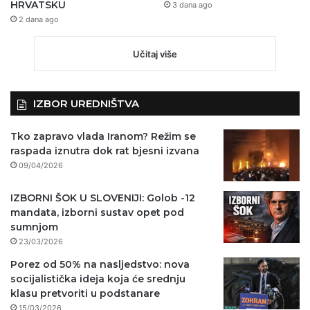
HRVATSKU
3 dana ago
2 dana ago
Učitaj više
IZBOR UREDNIŠTVA
Tko zapravo vlada Iranom? Režim se
raspada iznutra dok rat bjesni izvana
09/04/2026
IZBORNI ŠOK U SLOVENIJI: Golob -12
mandata, izborni sustav opet pod
sumnjom
23/03/2026
Porez od 50% na nasljedstvo: nova
socijalistička ideja koja će srednju
klasu pretvoriti u podstanare
15/03/2026