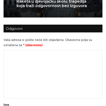
eutanaziranih: država koja je obećala
12/03/2026
blagostanje danas nudi – smrt
Odgovori
Raketa u djevojačku školu: tragedija
koja traži odgovornost bez izgovora
Vaša adresa e-pošte neće biti objavljena.
Obavezna polja su
označena sa
* (obavezno)
K
o
m
e
n
t
a
r
Ime