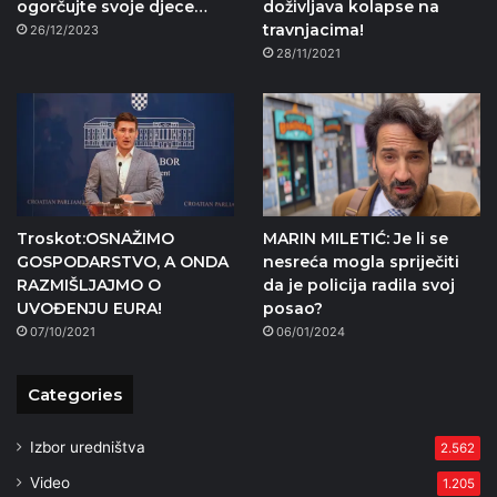
ogorčujte svoje djece…
doživljava kolapse na
travnjacima!
26/12/2023
28/11/2021
Troskot:OSNAŽIMO
MARIN MILETIĆ: Je li se
GOSPODARSTVO, A ONDA
nesreća mogla spriječiti
RAZMIŠLJAJMO O
da je policija radila svoj
UVOĐENJU EURA!
posao?
07/10/2021
06/01/2024
Categories
Izbor uredništva
2.562
Video
1.205