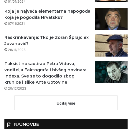
01/01/2024
Koja je najveća elementarna nepogoda
koja je pogodila Hrvatsku?
07/11/2021
Raskrinkavanje: Tko je Zoran Šprajc ex
Jovanović?
29/11/2023
Taksist nokautirao Petra Vidova,
voditelja Faktografa i bivšeg novinara
Indexa. Sve se to dogodilo zbog
krunice i slike Ante Gotovine
20/12/2023
Učitaj više
NAJNOVIJE