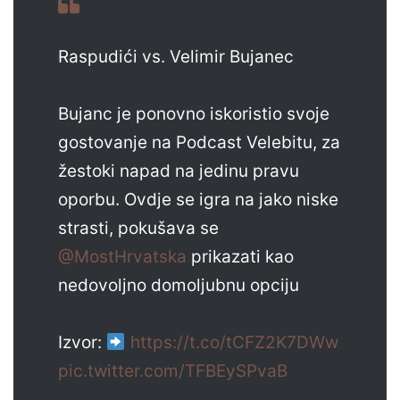
Raspudići vs. Velimir Bujanec
Bujanc je ponovno iskoristio svoje
gostovanje na Podcast Velebitu, za
žestoki napad na jedinu pravu
oporbu. Ovdje se igra na jako niske
strasti, pokušava se
@MostHrvatska
prikazati kao
nedovoljno domoljubnu opciju
Izvor:
https://t.co/tCFZ2K7DWw
pic.twitter.com/TFBEySPvaB