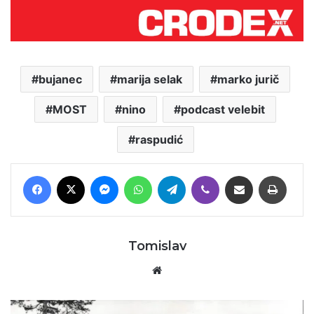
bujanec
marija selak
marko jurič
MOST
nino
podcast velebit
raspudić
Facebook
X
Messenger
WhatsApp
Telegram
Viber
Podijeli putem E-maila
Printaj
Tomislav
Website