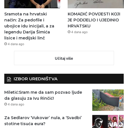
Sramota na hrvatski
KOMADIĆ POVIJESTI KOJI
način: Za pedofile i
JE PODIJELIO I UJEDINIO
ubojice idu inicijali, a za
HRVATSKU
legendu Darija Šimića
4 dana ago
lisice i medijski linč
4 dana ago
Učitaj više
IZBOR UREDNIŠTVA
Miletić:Sram me da sam pozvao ljude
da glasuju za Ivu Rinčić!
4 dana ago
Za Sedlarov ‘Vukovar’ nula, a ‘Svadbi’
stotine tisuća eura?