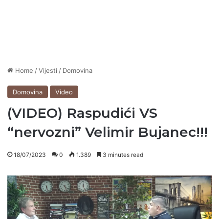
Home
/
Vijesti
/
Domovina
Domovina
Video
(VIDEO) Raspudići VS
“nervozni” Velimir Bujanec!!!
18/07/2023
0
1.389
3 minutes read