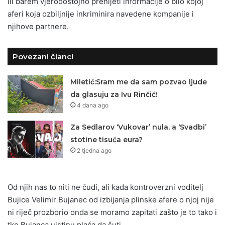
ili barem vjerodostojno prenijeti informacije o bilo kojoj
aferi koja ozbiljnije inkriminira navedene kompanije i
njihove partnere.
Povezani članci
Miletić:Sram me da sam pozvao ljude
da glasuju za Ivu Rinčić!
4 dana ago
Za Sedlarov ‘Vukovar’ nula, a ‘Svadbi’
stotine tisuća eura?
2 tjedna ago
Od njih nas to niti ne čudi, ali kada kontroverzni voditelj
Bujice Velimir Bujanec od izbijanja plinske afere o njoj nije
ni riječ prozborio onda se moramo zapitati zašto je to tako i
tko Bujanca uistinu plaća da šuti.