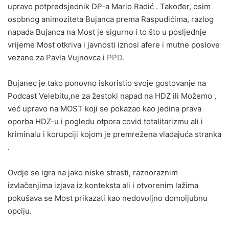
upravo potpredsjednik DP-a Mario Radić . Također, osim
osobnog animoziteta Bujanca prema Raspudićima, razlog
napada Bujanca na Most je sigurno i to što u posljednje
vrijeme Most otkriva i javnosti iznosi afere i mutne poslove
vezane za Pavla Vujnovca i
PPD.
Bujanec je tako ponovno iskoristio svoje gostovanje na
Podcast Velebitu,ne za žestoki napad na HDZ ili Možemo ,
već upravo na MOST koji se pokazao kao jedina prava
oporba HDZ-u i pogledu otpora covid totalitarizmu ali i
kriminalu i korupciji kojom je premrežena vladajuća stranka
.
Ovdje se igra na jako niske strasti, raznoraznim
izvlačenjima izjava iz konteksta ali i otvorenim lažima
pokušava se Most prikazati kao nedovoljno domoljubnu
opciju.