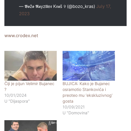
— 𝕭𝖔ž𝖔 𝕽𝖆yz𝖑𝖑e𝖗 K𝖗𝖆š ✞ (@bozo_kras)
July 17,
2023
www.crodex.net
Čiji je pijun Velimir Bujanec
BUJICA: Kako je Bujanec
?
osramotio Stankovića i
10/01/2024
preoteo mu ‘ekskluzivnog’
U "Dijaspora"
gosta
10/09/2021
U "Domovina"