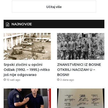
Učitaj više
NAJNOVIJE
Srpski zločini u općini
ZNANSTVENICI IZ BOSNE
Odžak (1992. – 1995.)-nitko
OTKRILI NACIZAM U –
još nije odgovarao
BOSNI!
10 sati ago
3 dana ago