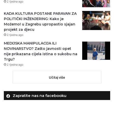
2 tjedna ago
KADA KULTURA POSTANE PARAVAN ZA
POLITIČKI INŽENJERING: Kako je
Možemo! u Zagrebu upropastio sjajan
projekt za djecu
2 tjedna ago
MEDIJSKA MANIPULACIJA ILI
NOVINARSTVO? Zašto javnosti opet
nije prikazana cijela istina o sukobu na
Trgu?
2 tjedna ago
Učitaj više
Zapratite nas na facebooku