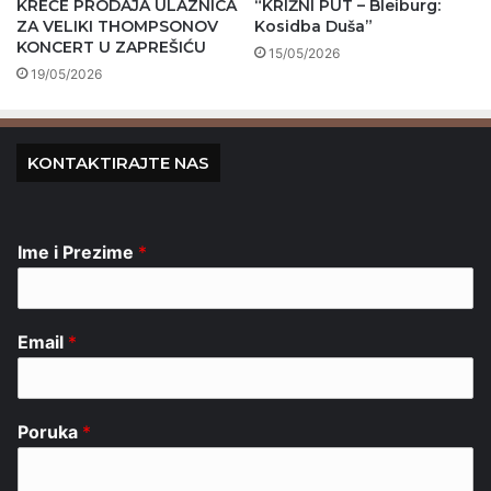
KREĆE PRODAJA ULAZNICA
“KRIŽNI PUT – Bleiburg:
ZA VELIKI THOMPSONOV
Kosidba Duša”
KONCERT U ZAPREŠIĆU
15/05/2026
19/05/2026
KONTAKTIRAJTE NAS
Ime i Prezime
*
Email
*
Poruka
*