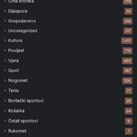
Crna kronika
218
Dijaspora
36
Gospodarstvo
348
Uncategorized
317
Kultura
1.417
Povijest
778
Vjera
489
Sport
387
Nogomet
206
Tenis
77
Borilački sportovi
26
Košarka
24
Ostali sportovi
9
Rukomet
7