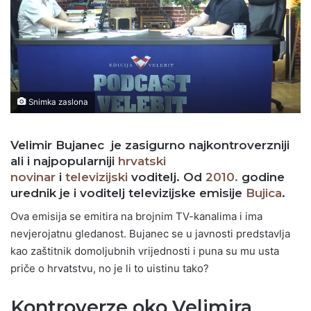
Snimka zaslona
Velimir Bujanec
je zasigurno najkontroverzniji
ali i najpopularniji
hrvatski
novinar
i
televizijski
voditelj. Od
2010.
godine
urednik je i voditelj televizijske emisije
Bujica
.
Ova emisija se emitira na brojnim TV-kanalima i ima
nevjerojatnu gledanost. Bujanec se u javnosti predstavlja
kao zaštitnik domoljubnih vrijednosti i puna su mu usta
priče o hrvatstvu, no je li to uistinu tako?
Kontroverze oko Velimira