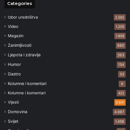
Categories
Izbor uredništva
2.562
Video
1.205
Magazin
1.858
Zanimljivosti
980
Ljepota i zdravlje
263
Humor
154
Gastro
33
Kolumne i komentari
9
Kolumne i komentari
422
Vijesti
6.841
Domovina
4.987
Svijet
1.458