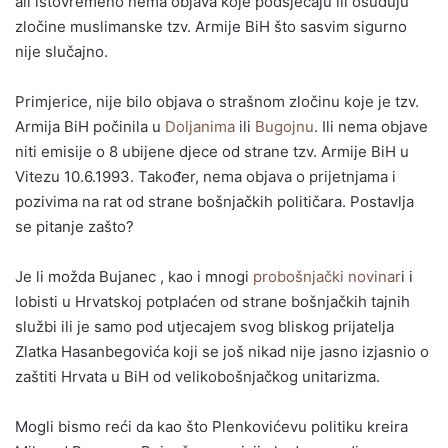
ali istovremeno nema objava koje podsjećaju ili osuđuju
zločine muslimanske tzv. Armije BiH što sasvim sigurno
nije slučajno.
Primjerice, nije bilo objava o strašnom zločinu koje je tzv.
Armija BiH počinila u
Doljanima
ili
Bugojnu
. Ili nema objave
niti emisije o 8 ubijene djece od strane tzv. Armije BiH u
Vitezu 10.6.1993. Također, nema objava o prijetnjama i
pozivima na rat od strane bošnjačkih političara. Postavlja
se pitanje zašto?
Je li možda Bujanec , kao i mnogi
probošnjački novinar
i i
lobisti u Hrvatskoj potplaćen od strane bošnjačkih tajnih
službi ili je samo pod utjecajem svog bliskog prijatelja
Zlatka Hasanbegovića koji se još nikad nije jasno izjasnio o
zaštiti Hrvata u BiH od velikobošnjačkog unitarizma.
Mogli bismo reći da kao što Plenkovićevu politiku kreira