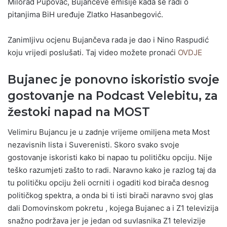
Milorad Pupovac, Bujančeve emisije kada se radi o
pitanjima BiH uređuje Zlatko Hasanbegović.
Zanimljivu ocjenu Bujančeva rada je dao i Nino Raspudić
koju vrijedi poslušati. Taj video možete pronaći
OVDJE
Bujanec je ponovno iskoristio svoje
gostovanje na Podcast Velebitu, za
žestoki napad na MOST
Velimiru Bujancu je u zadnje vrijeme omiljena meta Most
nezavisnih lista i Suverenisti. Skoro svako svoje
gostovanje iskoristi kako bi napao tu političku opciju. Nije
teško razumjeti zašto to radi. Naravno kako je razlog taj da
tu političku opciju želi ocrniti i ogaditi kod birača desnog
političkog spektra, a onda bi ti isti birači naravno svoj glas
dali Domovinskom pokretu , kojega Bujanec a i Z1 televizija
snažno podržava jer je jedan od suvlasnika Z1 televizije