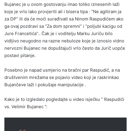
Bujanec je u ovom gostovanju imao toliko iznesenih laži
koje je vrlo lako provjeriti ali i bisera tipa : “Ne agitiram ja
za DP” ili da će moći surađivati sa Ninom Raspudićem ako
ga ovaj pozdravi sa ”Za dom spremni” i ”poljubi kacigu od
Jure Francetića”.. Čak je i voditelju Marku Juriču bilo
vidljivo neugodno na razne nebuloze koje je iznosio vidno
nervozni Bujanec ne dopuštajući vrlo često da Jurič uopće
postavi pitanje.
Posebno je napad usmjerio na bračni par Raspudić, a na
društvenim mrežama se pojavio video koji je raskrinkao
Bujančeve laži i pokušaje manipulacije .
Kako je to izgledalo pogledajte u video isječku ” Raspudići
vs. Velimir Bujanec ”: