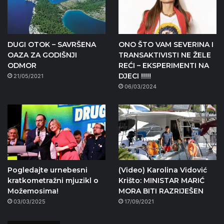
DUGI OTOK – SAVRŠENA
ONO ŠTO VAM SEVERINA I
OAZA ZA GODIŠNJI
TRANSAKTIVISTI NE ŽELE
ODMOR
REĆI – EKSPERIMENTI NA
DJECI !!!!!
21/05/2021
06/03/2024
Pogledajte urnebesni
(Video) Karolina Vidović
kratkometražni mjuzikl o
Krišto: MINISTAR MARIĆ
Možemosima!
MORA BITI RAZRIJEŠEN
03/03/2025
17/09/2021