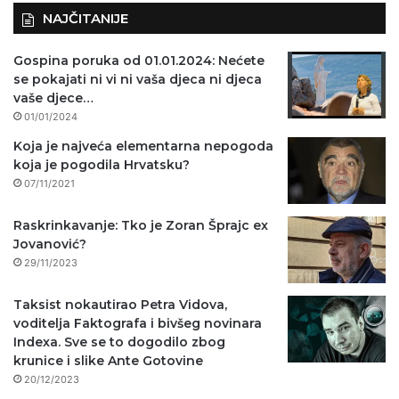
NAJČITANIJE
Gospina poruka od 01.01.2024: Nećete
se pokajati ni vi ni vaša djeca ni djeca
vaše djece…
01/01/2024
Koja je najveća elementarna nepogoda
koja je pogodila Hrvatsku?
07/11/2021
Raskrinkavanje: Tko je Zoran Šprajc ex
Jovanović?
29/11/2023
Taksist nokautirao Petra Vidova,
voditelja Faktografa i bivšeg novinara
Indexa. Sve se to dogodilo zbog
krunice i slike Ante Gotovine
20/12/2023