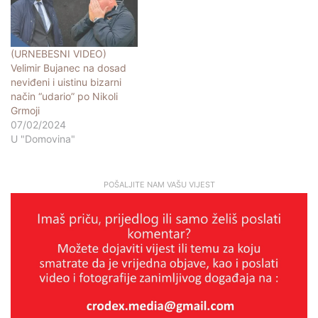
(URNEBESNI VIDEO)
Velimir Bujanec na dosad
neviđeni i uistinu bizarni
način “udario” po Nikoli
Grmoji
07/02/2024
U "Domovina"
POŠALJITE NAM VAŠU VIJEST