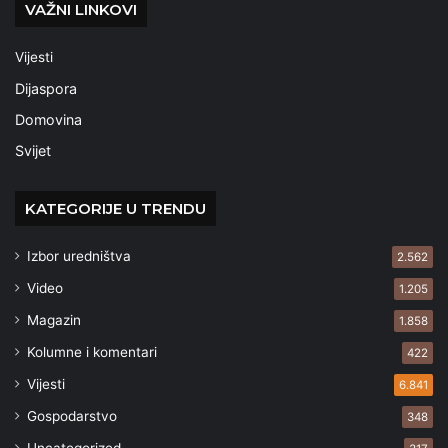
VAŽNI LINKOVI
Vijesti
Dijaspora
Domovina
Svijet
KATEGORIJE U TRENDU
Izbor uredništva
2.562
Video
1.205
Magazin
1.858
Kolumne i komentari
422
Vijesti
6.841
Gospodarstvo
348
Uncategorized