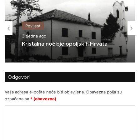
Povijest
3 tjedna ago
Kristalna noć bjelopoljskih Hrvata
Odgovori
Vaša adresa e-pošte neće biti objavljena.
Obavezna polja su
označena sa
* (obavezno)
K
o
m
e