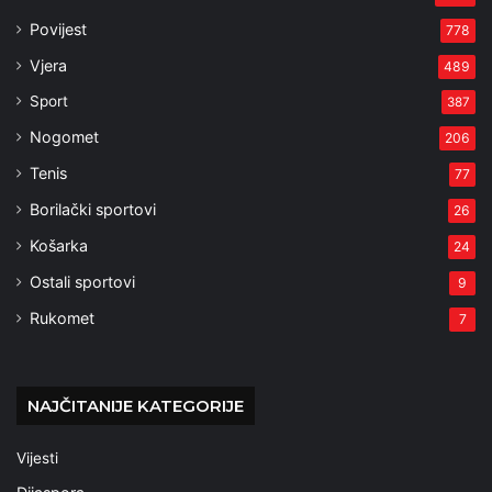
Povijest
778
Vjera
489
Sport
387
Nogomet
206
Tenis
77
Borilački sportovi
26
Košarka
24
Ostali sportovi
9
Rukomet
7
NAJČITANIJE KATEGORIJE
Vijesti