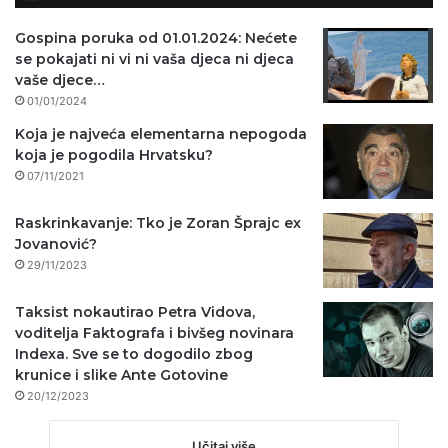
Gospina poruka od 01.01.2024: Nećete
se pokajati ni vi ni vaša djeca ni djeca
vaše djece…
01/01/2024
Koja je najveća elementarna nepogoda
koja je pogodila Hrvatsku?
07/11/2021
Raskrinkavanje: Tko je Zoran Šprajc ex
Jovanović?
29/11/2023
Taksist nokautirao Petra Vidova,
voditelja Faktografa i bivšeg novinara
Indexa. Sve se to dogodilo zbog
krunice i slike Ante Gotovine
20/12/2023
Učitaj više