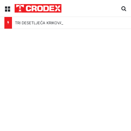
Menu
Tr
TRI DESETLJEĆA KRIKOVA OČAJNIKA