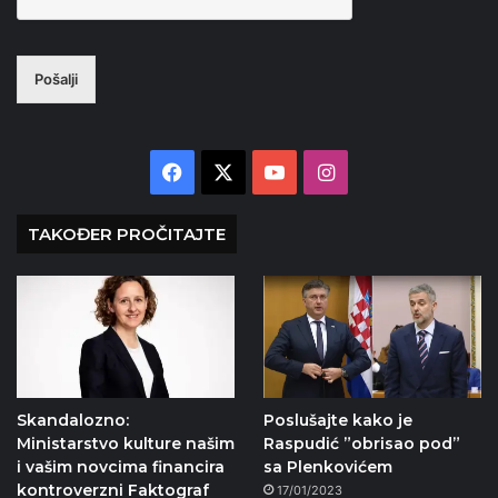
Pošalji
Facebook
X
YouTube
Instagram
TAKOĐER PROČITAJTE
Skandalozno:
Poslušajte kako je
Ministarstvo kulture našim
Raspudić ”obrisao pod”
i vašim novcima financira
sa Plenkovićem
kontroverzni Faktograf
17/01/2023