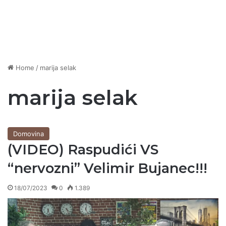
Home
/
marija selak
marija selak
Domovina
(VIDEO) Raspudići VS
“nervozni” Velimir Bujanec!!!
18/07/2023
0
1.389