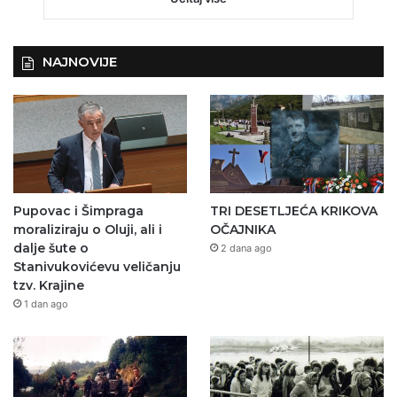
NAJNOVIJE
Pupovac i Šimpraga
TRI DESETLJEĆA KRIKOVA
moraliziraju o Oluji, ali i
OČAJNIKA
dalje šute o
2 dana ago
Stanivukovićevu veličanju
tzv. Krajine
1 dan ago