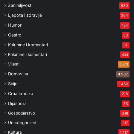
Zanimljivosti
980
Ljepota i zdravlje
264
Humor
154
Gastro
33
Kolumne i komentari
9
Kolumne i komentari
434
Vijesti
6.841
Domovina
4.987
Svijet
1.458
Crna kronika
218
Dijaspora
36
Gospodarstvo
348
Uncategorized
317
Kultura
1.417