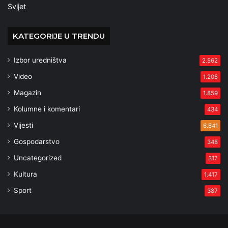
Svijet
KATEGORIJE U TRENDU
Izbor uredništva
2.562
Video
1.205
Magazin
1.859
Kolumne i komentari
434
Vijesti
6.841
Gospodarstvo
348
Uncategorized
317
Kultura
1.417
Sport
387