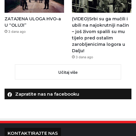
ZATAJENA ULOGA HVO-a
(VIDEO)Srbi su ga mučili i
U “OLUJI”
ubili na najokrutniji način
– još živom spalili su mu
3 dana ago
tijelo pred ostalim
zarobljenicima logora u
Dalju!
3 dana ago
Učitaj više
Zapratite nas na facebooku
KONTAKTIRAJTE NAS