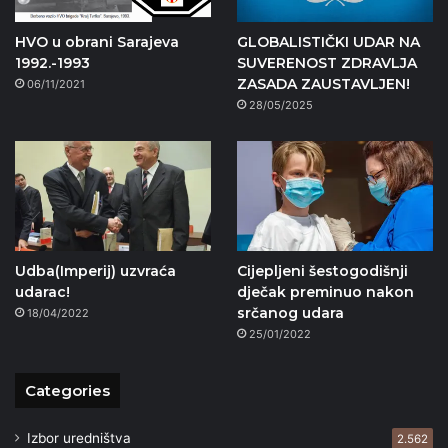
HVO u obrani Sarajeva
GLOBALISTIČKI UDAR NA
1992.-1993
SUVERENOST ZDRAVLJA
ZASADA ZAUSTAVLJEN!
06/11/2021
28/05/2025
Udba(Imperij) uzvraća
Cijepljeni šestogodišnji
udarac!
dječak preminuo nakon
srčanog udara
18/04/2022
25/01/2022
Categories
Izbor uredništva
2.562