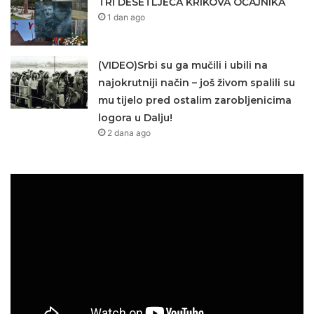
TRI DESETLJEĆA KRIKOVA OČAJNIKA
1 dan ago
(VIDEO)Srbi su ga mučili i ubili na
najokrutniji način – još živom spalili su
mu tijelo pred ostalim zarobljenicima
logora u Dalju!
2 dana ago