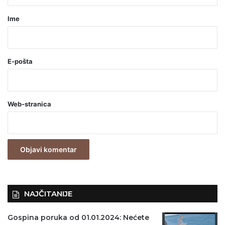
a
r
Ime
*
(
o
E-pošta
b
a
Web-stranica
v
e
z
n
o
)
NAJČITANIJE
Gospina poruka od 01.01.2024: Nećete