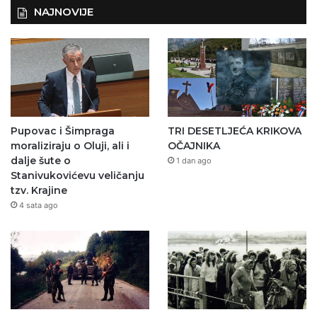
NAJNOVIJE
Pupovac i Šimpraga
TRI DESETLJEĆA KRIKOVA
moraliziraju o Oluji, ali i
OČAJNIKA
dalje šute o
1 dan ago
Stanivukovićevu veličanju
tzv. Krajine
4 sata ago