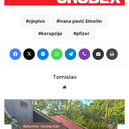
cjepivo
ivana pavić šimetin
korupcija
pfizer
Facebook
X
Messenger
WhatsApp
Telegram
Viber
Podijeli putem E-maila
Printaj
Tomislav
Website