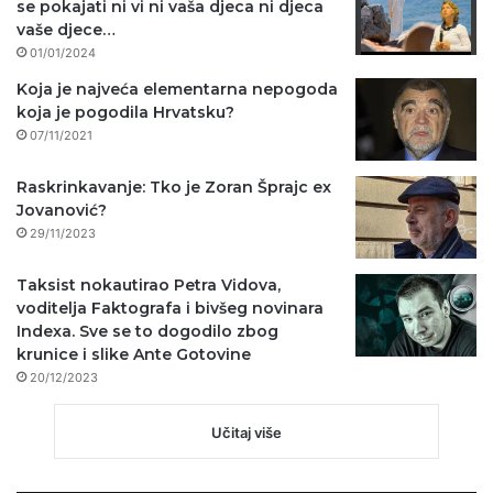
se pokajati ni vi ni vaša djeca ni djeca
vaše djece…
01/01/2024
Koja je najveća elementarna nepogoda
koja je pogodila Hrvatsku?
07/11/2021
Raskrinkavanje: Tko je Zoran Šprajc ex
Jovanović?
29/11/2023
Taksist nokautirao Petra Vidova,
voditelja Faktografa i bivšeg novinara
Indexa. Sve se to dogodilo zbog
krunice i slike Ante Gotovine
20/12/2023
Učitaj više