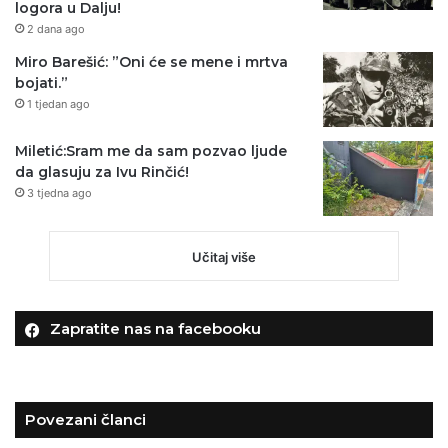
logora u Dalju!
2 dana ago
Miro Barešić: ”Oni će se mene i mrtva
bojati.”
1 tjedan ago
Miletić:Sram me da sam pozvao ljude
da glasuju za Ivu Rinčić!
3 tjedna ago
Učitaj više
Zapratite nas na facebooku
Povezani članci