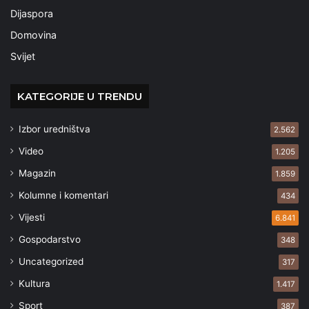
Dijaspora
Domovina
Svijet
KATEGORIJE U TRENDU
Izbor uredništva
2.562
Video
1.205
Magazin
1.859
Kolumne i komentari
434
Vijesti
6.841
Gospodarstvo
348
Uncategorized
317
Kultura
1.417
Sport
387