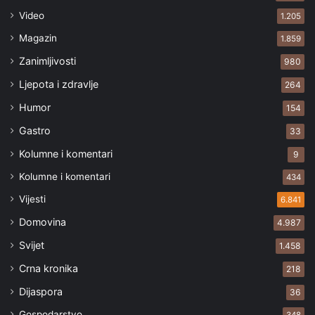
Video
1.205
Magazin
1.859
Zanimljivosti
980
Ljepota i zdravlje
264
Humor
154
Gastro
33
Kolumne i komentari
9
Kolumne i komentari
434
Vijesti
6.841
Domovina
4.987
Svijet
1.458
Crna kronika
218
Dijaspora
36
Gospodarstvo