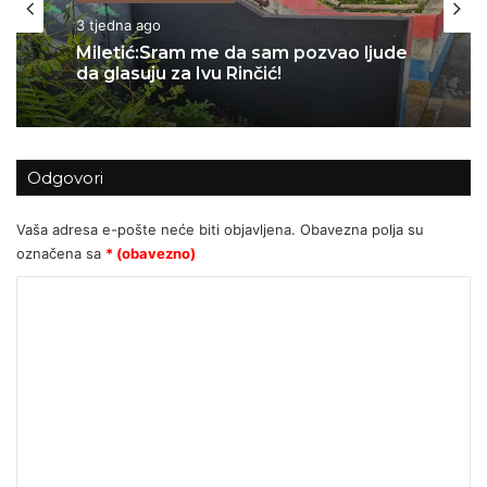
Kolumne i komentari
Kolumne i komentari
3 tjedna ago
06/07/2026
Miletić:Sram me da sam pozvao ljude
da glasuju za Ivu Rinčić!
Za Sedlarov ‘Vukovar’ nula, a ‘Svadbi’
Odgovori
stotine tisuća eura?
Vaša adresa e-pošte neće biti objavljena.
Obavezna polja su
označena sa
* (obavezno)
K
o
m
e
n
t