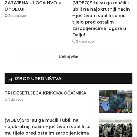
ZATAJENA ULOGA HVO-a
(VIDEO)Srbi su ga mučili i
U “OLUJI”
ubili na najokrutniji način
– još živom spalili su mu
2 dana ago
tijelo pred ostalim
zarobljenicima logora u
Dalju!
2 dana ago
Učitaj više
IZBOR UREDNIŠTVA
TRI DESETLJEĆA KRIKOVA OČAJNIKA
1 dan ago
(VIDEO)Srbi su ga mučili i ubili na
najokrutniji način – još živom spalili su
mu tijelo pred ostalim zarobljenicima