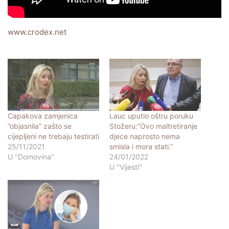
www.crodex.net
Capakova zamjenica
Lauc uputio oštru poruku
”objasnila” zašto se
Stožeru:”Ovo maltretiranje
cijepljeni ne trebaju testirati
djece naprosto nema
25/11/2021
smisla i mora stati.”
U "Domovina"
24/01/2022
U "Vijesti"