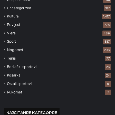
348
Uncategorized
317
Kultura
1.417
Povijest
778
Vjera
489
Sport
387
Nogomet
206
Tenis
77
Borilački sportovi
26
Košarka
24
Ostali sportovi
9
Rukomet
7
NAJČITANIJE KATEGORIJE